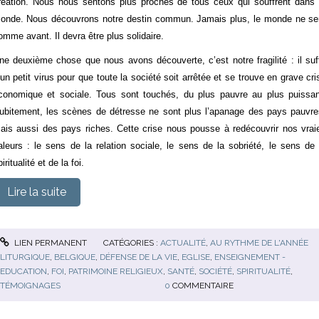
réation. Nous nous sentons plus proches de tous ceux qui souffrent dans 
onde. Nous découvrons notre destin commun. Jamais plus, le monde ne se
omme avant. Il devra être plus solidaire.
ne deuxième chose que nous avons découverte, c’est notre fragilité : il suff
’un petit virus pour que toute la société soit arrêtée et se trouve en grave cri
conomique et sociale. Tous sont touchés, du plus pauvre au plus puissan
ubitement, les scènes de détresse ne sont plus l’apanage des pays pauvre
ais aussi des pays riches. Cette crise nous pousse à redécouvrir nos vrai
aleurs : le sens de la relation sociale, le sens de la sobriété, le sens de 
iritualité et de la foi.
Lire la suite
LIEN PERMANENT
CATÉGORIES :
ACTUALITÉ
,
AU RYTHME DE L'ANNÉE
LITURGIQUE
,
BELGIQUE
,
DÉFENSE DE LA VIE
,
EGLISE
,
ENSEIGNEMENT -
EDUCATION
,
FOI
,
PATRIMOINE RELIGIEUX
,
SANTÉ
,
SOCIÉTÉ
,
SPIRITUALITÉ
,
TÉMOIGNAGES
0
COMMENTAIRE