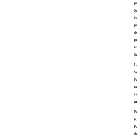
p
S
é
p
d
p
r
S
L
S
P
t
e
m
P
R
P
d