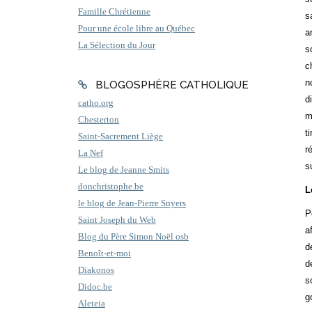
Famille Chrétienne
s
Pour une école libre au Québec
a
La Sélection du Jour
s
c
n
BLOGOSPHÈRE CATHOLIQUE
d
catho.org
m
Chesterton
t
Saint-Sacrement Liège
r
La Nef
s
Le blog de Jeanne Smits
donchristophe.be
L
le blog de Jean-Pierre Snyers
P
Saint Joseph du Web
a
Blog du Père Simon Noël osb
d
Benoît-et-moi
d
Diakonos
s
Didoc.be
g
Aleteia