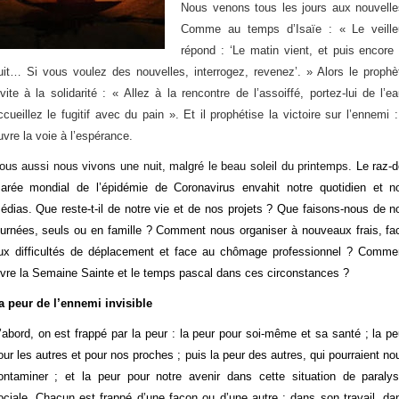
Nous venons tous les jours aux nouvelle
Comme au temps d’Isaïe : « Le veille
répond : ‘Le matin vient, et puis encore 
uit… Si vous voulez des nouvelles, interrogez, revenez’. » Alors le prophè
nvite à la solidarité : « Allez à la rencontre de l’assoiffé, portez-lui de l’ea
ccueillez le fugitif avec du pain ». Et il prophétise la victoire sur l’ennemi : 
uvre la voie à l’espérance.
ous aussi nous vivons une nuit, malgré le beau soleil du printemps.
Le raz-d
arée mondial de l’épidémie de Coronavirus envahit notre quotidien et n
édias. Que reste-t-il de notre vie et de nos projets ? Que faisons-nous de n
ournées, seuls ou en famille ? Comment nous organiser à nouveaux frais, fa
ux difficultés de déplacement et face au chômage professionnel ? Comme
ivre la Semaine Sainte et le temps pascal dans ces circonstances ?
a peur de l’ennemi invisible
’abord, on est frappé par la peur : la peur pour soi-même et sa santé ; la pe
our les autres et pour nos proches ; puis la peur des autres, qui pourraient no
ontaminer ; et la peur pour notre avenir dans cette situation de paralys
ociale. Chacun est frappé d’une façon ou d’une autre : dans son travail, da