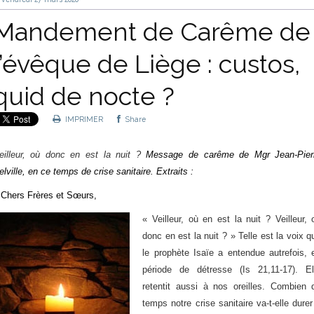
Mandement de Carême de
l’évêque de Liège : custos,
quid de nocte ?
IMPRIMER
Share
eilleur, où donc en est la nuit ?
Message de carême de Mgr Jean-Pier
elville, en ce temps de crise sanitaire. Extraits :
 Chers Frères et Sœurs,
« Veilleur, où en est la nuit ? Veilleur, 
donc en est la nuit ? » Telle est la voix q
le prophète Isaïe a entendue autrefois, 
période de détresse (Is 21,11-17). El
retentit aussi à nos oreilles. Combien 
temps notre crise sanitaire va-t-elle durer