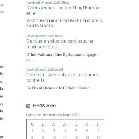
vendredi 07
août 2026
08h57
is
"Chers jeunes : aujourd’hui, l’Europe
es
et le...
VISITE PASTORALE DU PAPE LÉON XIV À
SANTA MARIA...
jeudi 06
août 2026
10h22
De plus en plus de cardinaux ne
maîtrisent plus...
D' InfoVaticana : Une Église sans langage :
de...
se
jeudi 06
août 2026
10h08
de
Comment Amnesty s'est retournée
contre la...
ec
De David Hahn sur le Catholic Herald :...
la
ar
es
MARS 2020
la
Calendrier des notes en Mars 2020
de
D
L
M
M
J
V
S
1
2
3
4
5
6
7
pe
8
9
10
11
12
13
14