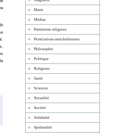
le
ra
Marie
Médias
it
Patrimoine religieux
se
Persécutions antichrétiennes
t.
s,
Philosophie
es
Politique
la
Religions
Santé
Sciences
Sexualité
Société
Solidarité
Spiritualité