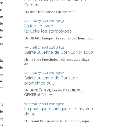
ce
Cardena
et
Du site "1000 raisons de croire" :...
pe
vendredi 07
août 2026
09h37
de
La facilité avec
la
laquelle les stéréotypes...
le
De OIDAC Europe : Les suites de l'horrible...
du
vendredi 07
août 2026
09h22
Sainte Julienne de Cornillon (7 août)
Henri et de Frescinde, habitants du village
du
de...
le
vendredi 07
août 2026
09h20
en
Sainte Julienne de Cornillon,
re
promotrice du...
nt
De BENOÎT XVI, lors de l' AUDIENCE
GÉNÉRALE du m...
vendredi 07
août 2026
09h16
li
La physique quantique et le mystère
le
de la...
in
D'Edward Pentin sur le NCR : La physique...
es