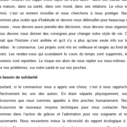
a maison, dans sa santé, dans son moral, dans ses relations. Le virus e
rrivé, c’est un ennemi invisible et nous cherchons à nous protéger. No
ommes plus isolés que d’habitude et devons nous débrouiller pour beaucoup 
hoses ; nous devons aussi prendre des décisions, nous devons nous organise
ous devons nous donner des consignes pour changer notre style de vie. 
irait que l’histoire s’est arrêtée et qu’il n’y a plus qu’une seule info sur l
édias : le coronavirus. Les projets sont mis en veilleuse et rangés au fond d
iroirs. Les rendez-vous qui scandaient le cours du temps sont supprimés, l
éunions sont reportées. Le risque est alors de nous replier sur nous-mêmes 
ur nos problèmes, sur notre santé et sur nos proches.
e besoin de solidarité
ourtant, si le coronavirus nous a appris une chose, c’est à nous rapproch
ffectivement les uns des autres. En étant séparés physiquement, no
écouvrons que nous sommes appelés à être proches humainement. No
écouvrons de nouveaux moyens techniques pour nous contacter. No
ommes dans l’action de grâces et l’admiration pour nos soignants et n
ouvernants. Nous ressentons mieux la nécessité du rapport écologique à 