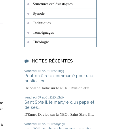
Structures ecclésiastiques
Synode
Techniques
Témoignages
Théologie
NOTES RÉCENTES
vendredi 07
août 2026
10h33
Peut-on être excommunié pour une
publication...
De Solène Tadié sur le NCR : Peut-on être...
vendredi 07
août 2026
10h10
Saint Sixte II, le martyre d'un pape et
ne
de ses...
et
D'Ermes Dovico sur la NBQ : Saint Sixte II,...
vendredi 07
août 2026
09h50
 à
Les 200 martyrs du monastère de