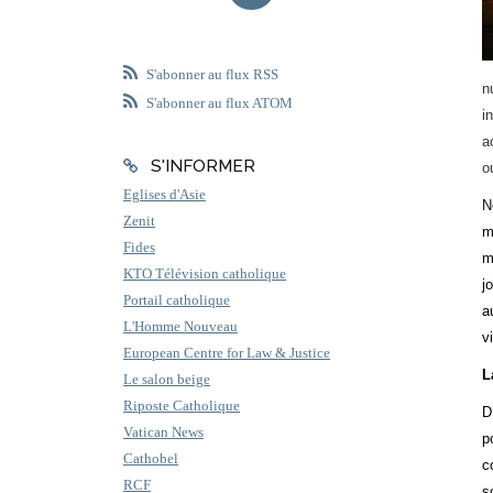
S'abonner au flux RSS
n
S'abonner au flux ATOM
i
a
S'INFORMER
o
Eglises d'Asie
N
Zenit
m
Fides
m
KTO Télévision catholique
j
Portail catholique
a
L'Homme Nouveau
v
European Centre for Law & Justice
L
Le salon beige
Riposte Catholique
D
Vatican News
p
Cathobel
c
RCF
s