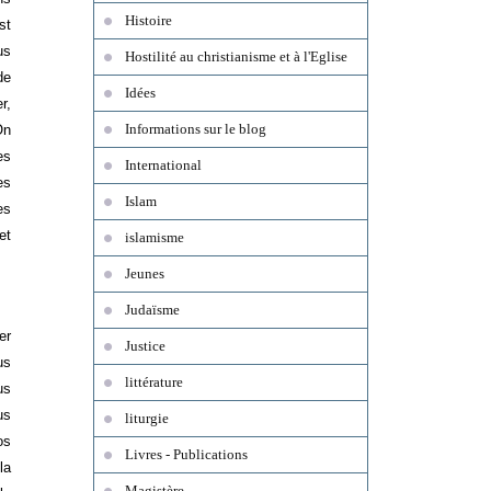
Histoire
st
us
Hostilité au christianisme et à l'Eglise
de
Idées
r,
Informations sur le blog
On
es
International
es
Islam
es
et
islamisme
Jeunes
Judaïsme
er
Justice
us
littérature
us
us
liturgie
os
Livres - Publications
la
Magistère