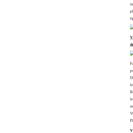
r
p
é
V
d
F
p
D
l
B
l
m
V
P
V