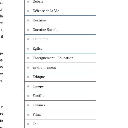
Débats
s.
ur
Défense de la Vie
la
Doctrine
te
Doctrine Sociale
u,
il
Economie
Eglise
e-
Enseignement - Education
os
os
environnement
ce
Ethique
nt
Europe
Famille
Femmes
ur
us
Films
ie
Foi
ns