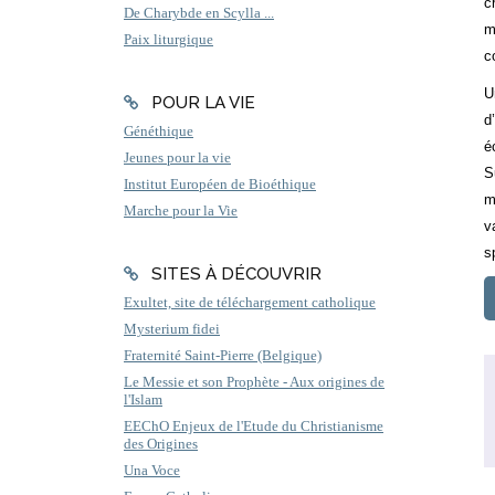
c
De Charybde en Scylla ...
m
Paix liturgique
c
U
POUR LA VIE
d
Généthique
é
Jeunes pour la vie
S
Institut Européen de Bioéthique
m
Marche pour la Vie
v
sp
SITES À DÉCOUVRIR
Exultet, site de téléchargement catholique
Mysterium fidei
Fraternité Saint-Pierre (Belgique)
Le Messie et son Prophète - Aux origines de
l'Islam
EEChO Enjeux de l'Etude du Christianisme
des Origines
Una Voce