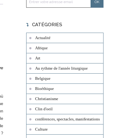
CATÉGORIES
Actualité
Afrique
Art
re
Au rythme de l'année liturgique
Belgique
Bioéthique
où
Christianisme
ue
Clin d'oeil
en
le
conférences, spectacles, manifestations
de
Culture
 ?