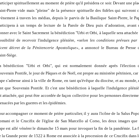
articiper spirituellement au moment de prière qu'il présidera ce soir. Devant une pla
aint-Pierre vide mais "pleine" de la présence spirituelle des fidèles qui suivront c
vènement à travers les médias, depuis le parvis de la Basilique Saint-Pierre, le Pa
articipera à un temps de lecture de la Parole de Dieu puis d’adoration, avant 
onner avec le Saint Sacrement la bénédiction "Urbi et Orbi, à laquelle sera attachée 
ossibilité de recevoir l'indulgence plénière, «
selon les conditions prévues par 
écent décret de la Pénitencerie Apostolique»
, a annoncé le Bureau de Presse 
aint-Siège.
a bénédiction "Urbi et Orbi", qui est normalement donnée après l'élection 
ouverain Pontife, le jour de Pâques et de Noël, est propre au ministère pétrinien, car 
ape s’adresse ainsi à la ville de Rome, en tant qu'évêque du diocèse, et au monde, 
ant que Souverain Pontife. Et c'est une bénédiction à laquelle l'indulgence pléniè
st attachée, qui peut être accordée de façon collective pour les personnes directeme
enacées par les guerres et les épidémies.
our accompagner ce moment de prière particulier, il y aura l'icône de la Salus Popo
omani et le Crucifix de l'église de San Marcello al Corso, les deux images que 
ape est allé vénérer le dimanche 15 mars pour invoquer la fin de la pandémie. La f
e la Grande peste de 1522 à Rome est associée à la procession de ce Crucifix dans l