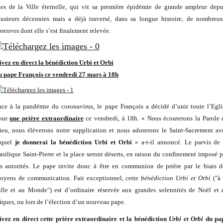
ues de la Ville éternelle, qui vit sa première épidémie de grande ampleur depu
lusieurs décennies mais a déjà traversé, dans sa longue histoire, de nombreus
preuves dont elle s’est finalement relevée.
ivez en direct la bénédiction Urbi et Orbi
u pape François ce vendredi 27 mars à 18h
ace à la pandémie du coronavirus, le pape François a décidé d’unir toute l’Egli
our
une prière extraordinaire
ce vendredi, à 18h. « Nous écouterons la Parole 
ieu, nous élèverons notre supplication et nous adorerons le Saint-Sacrement av
equel
je donnerai la bénédiction Urbi et Orbi
» a-t-il annoncé. Le parvis de 
asilique Saint-Pierre et la place seront déserts, en raison du confinement imposé p
es autorités. Le pape invite donc à être en communion de prière par le biais d
oyens de communication. Fait exceptionnel, cette
bénédiction Urbi et Orbi
("à 
ille et au Monde") est d’ordinaire réservée aux grandes solennités de Noël et 
âques, ou lors de l’élection d’un nouveau pape.
ivez en direct cette prière extraordinaire et la bénédiction
Urbi et Orbi
du pa