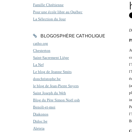
Famille Chrétienne
Pour une école libre au Québec
La Sélection du Jour
D
BLOGOSPHÈRE CATHOLIQUE
P
catho.org
A
Chesterton
c
Saint-Sacrement Liège
l
La Nef
l
Le blog de Jeanne Smits
é
donchristophe.be
(
le blog de Jean-Pierre Snyers
p
Saint Joseph du Web
i
Blog du Père Simon Noël osb
P
Benoît-et-moi
l
Diakonos
B
Didoc.be
Aleteia
C