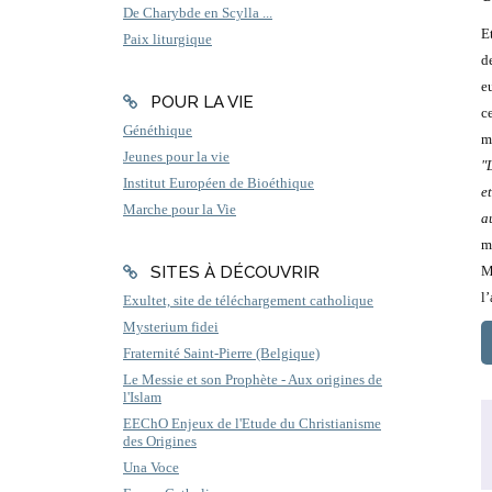
De Charybde en Scylla ...
E
Paix liturgique
d
e
POUR LA VIE
c
Généthique
m
Jeunes pour la vie
"
Institut Européen de Bioéthique
e
Marche pour la Vie
a
m
SITES À DÉCOUVRIR
M
l’
Exultet, site de téléchargement catholique
Mysterium fidei
Fraternité Saint-Pierre (Belgique)
Le Messie et son Prophète - Aux origines de
l'Islam
EEChO Enjeux de l'Etude du Christianisme
des Origines
Una Voce