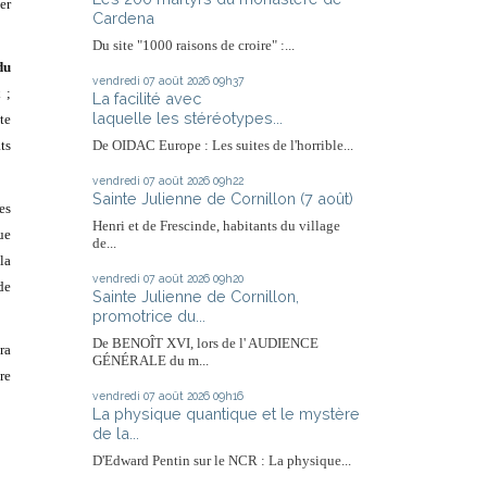
er
Cardena
Du site "1000 raisons de croire" :...
du
vendredi 07
août 2026
09h37
t
;
La facilité avec
laquelle les stéréotypes...
te
ts
De OIDAC Europe : Les suites de l'horrible...
vendredi 07
août 2026
09h22
Sainte Julienne de Cornillon (7 août)
es
Henri et de Frescinde, habitants du village
ue
de...
la
vendredi 07
août 2026
09h20
de
Sainte Julienne de Cornillon,
promotrice du...
De BENOÎT XVI, lors de l' AUDIENCE
ra
GÉNÉRALE du m...
re
vendredi 07
août 2026
09h16
La physique quantique et le mystère
de la...
D'Edward Pentin sur le NCR : La physique...