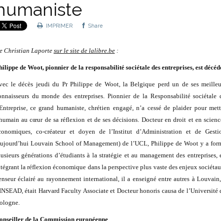
humaniste
IMPRIMER
Share
e Christian Laporte
sur le site de lalibre.be
:
hilippe de Woot, pionnier de la responsabilité sociétale des entreprises, est décéd
vec le décès jeudi du Pr Philippe de Woot, la Belgique perd un de ses meilleu
onnaisseurs du monde des entreprises. Pionnier de la Responsabilité sociétale 
’Entreprise, ce grand humaniste, chrétien engagé, n’a cessé de plaider pour mett
’humain au cœur de sa réflexion et de ses décisions. Docteur en droit et en scienc
conomiques, co-créateur et doyen de l’Institut d’Administration et de Gesti
aujourd’hui Louvain School of Management) de l’UCL, Philippe de Woot y a for
lusieurs générations d’étudiants à la stratégie et au management des entreprises, 
ntégrant la réflexion économique dans la perspective plus vaste des enjeux sociétau
enseur éclairé au rayonnement international, il a enseigné entre autres à Louvain,
’INSEAD, était Harvard Faculty Associate et Docteur honoris causa de l’Université 
ologne.
onseiller de la Commission européenne