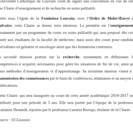
’Université Catholique de Louvain vient de signer une convention en vue de cré
ne Chaire d’enseignement et de recherche en soins palliatifs.
réée sous l’égide de la
Fondation Louvain
, avec l’
Ordre de Malte-Œuvre 
alvaire
, cette Chaire se donne trois missions. La première est l’
enseignemen
otamment par un programme de cours en soins palliatifs qui sera proposé dès cet
nnée aux étudiants de la faculté de médecine, mais aussi des cours pour candida
pécialistes en gériatrie et oncologie ainsi que des formations continues.
a seconde mission portera sur la
recherche
, notamment en définissant l
ompétences à acquérir, nécessaires pour gérer les situations de fin de vie, ainsi q
eurs méthodes d’enseignement et d’apprentissage. Sa troisième mission visera à 
ransmission des connaissances
par le biais de conférences, séminaires et au moyen 
ublications.
ette Chaire, qui sera inaugurée au cours de cette année académique 2016-2017 se
ttribuée pour une période de 5 ans. Elle sera portée par l’équipe de la professeu
arianne Desmedt, rejointe par le professeur Laurent Knoops, titulaire de la Chaire.
ource : UCLouvain