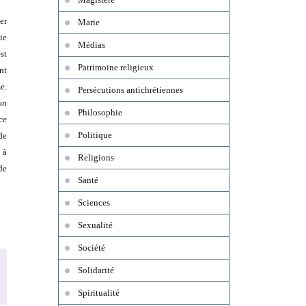
er
Marie
ie
Médias
st
Patrimoine religieux
nt
e.
Persécutions antichrétiennes
on
Philosophie
ce
Politique
de
 à
Religions
de
Santé
Sciences
Sexualité
Société
Solidarité
Spiritualité