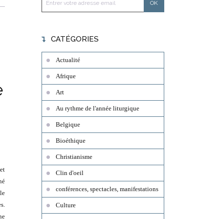
CATÉGORIES
Actualité
Afrique
e
Art
Au rythme de l'année liturgique
Belgique
Bioéthique
Christianisme
et
Clin d'oeil
né
conférences, spectacles, manifestations
le
s.
Culture
ne