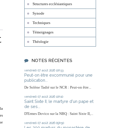
Structures ecclésiastiques
Synode
Techniques
Témoignages
t
Théologie
NOTES RÉCENTES
vendredi 07
août 2026
10h33
Peut-on être excommunié pour une
publication...
De Solène Tadié sur le NCR : Peut-on être...
vendredi 07
août 2026
10h10
Saint Sixte II, le martyre d'un pape et
de ses...
la
D'Ermes Dovico sur la NBQ : Saint Sixte II,...
es
ue
vendredi 07
août 2026
09h50
Les 200 martyrs du monastère de