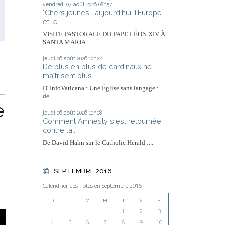
vendredi 07
août 2026
08h57
"Chers jeunes : aujourd’hui, l’Europe
et le...
VISITE PASTORALE DU PAPE LÉON XIV À
SANTA MARIA...
jeudi 06
août 2026
10h22
De plus en plus de cardinaux ne
maîtrisent plus...
D' InfoVaticana : Une Église sans langage :
de...
e
jeudi 06
août 2026
10h08
Comment Amnesty s'est retournée
contre la...
De David Hahn sur le Catholic Herald :...
SEPTEMBRE 2016
Calendrier des notes en Septembre 2016
D
L
M
M
J
V
S
1
2
3
4
5
6
7
8
9
10