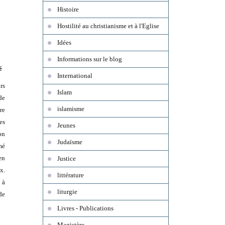
Histoire
Hostilité au christianisme et à l'Eglise
Idées
Informations sur le blog
é
International
rs
Islam
de
islamisme
re
es
Jeunes
on
Judaïsme
mé
en
Justice
x.
littérature
 à
liturgie
de
Livres - Publications
Magistère