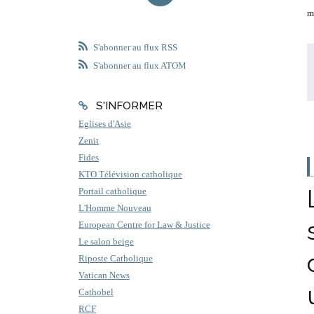
m
S'abonner au flux RSS
S'abonner au flux ATOM
S'INFORMER
Eglises d'Asie
Zenit
Fides
KTO Télévision catholique
Portail catholique
L'Homme Nouveau
European Centre for Law & Justice
Le salon beige
Riposte Catholique
Vatican News
Cathobel
RCF