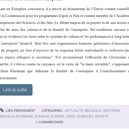
tant un Européen convaincu, il a œuvré au dynamisme de l’Union comme conseill
e la Commission pour les programmes Esprit et Fast et comme membre de l’Académ
uropéenne des Sciences et des Arts. Le thème majeur de sa pensée et de son action e
elui du sens, des valeurs et de la finalité de l’entreprise. Ses nombreux travaux o
is en évidence les liens entre le système de valeurs et les performances à long term
L’entreprise"
disait-il
"doit être une organisation humaine génératice d’innovati
t de progrès, un lieu d’exercice de la
responsa
bilité individuelle et collective fa
ux enjeux éthiques et sociétaux".
S’il reconnaissait l’efficacité de l’économie 
arché, il s’éleva contre la croyance en la vertu de "la main invisible", s’opposant
ilton Friedman qui réduisait la finalité de l’entreprise à l’enrichissement 
actionnaire.
Lire la suite
LIEN PERMANENT
CATÉGORIES :
ACTUALITÉ
,
BELGIQUE
,
DOCTRINE
SOCIALE
,
ECONOMIE
,
ETHIQUE
,
EUROPE
,
IDÉES
,
SCIENCES
,
SOCIÉTÉ
0
COMMENTAIRE