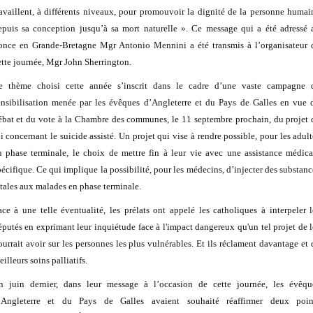
ravaillent, à différents niveaux, pour promouvoir la dignité de la personne humai
epuis sa conception jusqu’à sa mort naturelle ». Ce message qui a été adressé 
once en Grande-Bretagne Mgr Antonio Mennini a été transmis à l’organisateur 
ette journée, Mgr John Sherrington.
e thème choisi cette année s’inscrit dans le cadre d’une vaste campagne 
ensibilisation menée par les évêques d’Angleterre et du Pays de Galles en vue 
ébat et du vote à la Chambre des communes, le 11 septembre prochain, du projet 
oi concernant le suicide assisté. Un projet qui vise à rendre possible, pour les adult
n phase terminale, le choix de mettre fin à leur vie avec une assistance médica
pécifique. Ce qui implique la possibilité, pour les médecins, d’injecter des substanc
étales aux malades en phase terminale.
ace à une telle éventualité, les prélats ont appelé les catholiques à interpeler l
éputés en exprimant leur inquiétude face à l'impact dangereux qu'un tel projet de l
ourrait avoir sur les personnes les plus vulnérables. Et ils réclament davantage et 
illeurs soins palliatifs.
n juin dernier, dans leur message à l’occasion de cette journée, les évêqu
’Angleterre et du Pays de Galles avaient souhaité réaffirmer deux poin