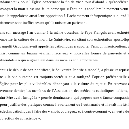
ondamentaux pour l’Église concernant la fin de vie : tout d’abord « qu’accélérer 
rovoquer la mort » est une faute parce que « Dieu nous appellera le moment venu 
ais ils rappelaient aussi leur opposition à l’acharnement thérapeutique « quand l
raitements sont inefficaces ou qu’ils nuisent au patient ».
ans son message l’an dernier à la même occasion, le Pape François avait exhorté
ombattre la culture de la mort. Le Saint-Père, en citant son exhortation apostoliq
vangelii Gaudium, avait appelé les catholiques à apporter l’amour miséricordieux 
hrist comme un baume vivifiant face aux « nouvelles formes de pauvreté et 
ulnérabilité » qui augmentent dans les sociétés contemporaines.
epuis le début de son pontificat, le Souverain Pontife a rappelé, à plusieurs reprise
ue « la vie humaine est toujours sacrée » et a souligné l’option préférentielle 
’Église pour les plus vulnérables, dénonçant « la culture du rejet ». En recevant 
ovembre dernier, les membres de l’Association des médecins catholiques italiens, 
aint-Père avait fustigé la « pensée dominante » qui propose une « fausse compassi
 pour justifier des pratiques comme l’avortement ou l’euthanasie et il avait invité l
édecins catholiques à faire des « choix courageux et à contre-courant », en vertu de
’objection de conscience ».