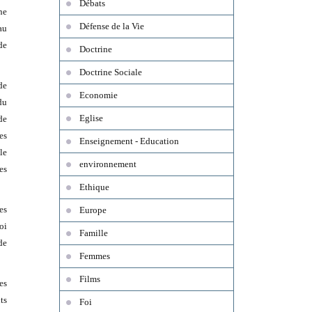
Débats
ne
Défense de la Vie
au
de
Doctrine
Doctrine Sociale
de
Economie
du
Eglise
de
es
Enseignement - Education
le
environnement
es
Ethique
es
Europe
oi
Famille
de
Femmes
Films
es
ts
Foi