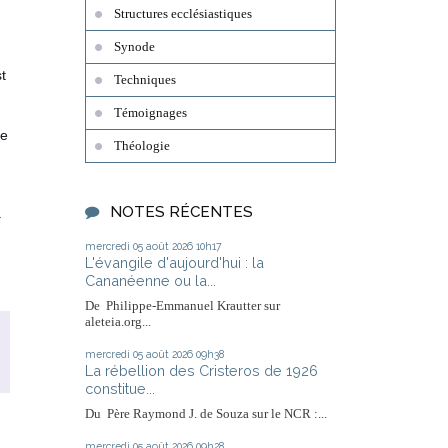
Structures ecclésiastiques
Synode
t
Techniques
Témoignages
le
Théologie
NOTES RÉCENTES
.
mercredi 05
août 2026
10h17
L'évangile d'aujourd'hui : la
Cananéenne ou la...
De Philippe-Emmanuel Krautter sur
aleteia.org...
mercredi 05
août 2026
09h38
La rébellion des Cristeros de 1926
constitue...
Du Père Raymond J. de Souza sur le NCR :...
mercredi 05
août 2026
09h28