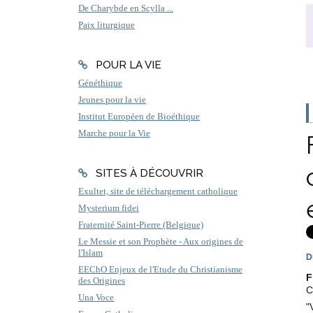
De Charybde en Scylla ...
Paix liturgique
POUR LA VIE
Généthique
Jeunes pour la vie
Institut Européen de Bioéthique
Marche pour la Vie
SITES À DÉCOUVRIR
Exultet, site de téléchargement catholique
Mysterium fidei
Fraternité Saint-Pierre (Belgique)
Le Messie et son Prophète - Aux origines de
l'Islam
Du
EEChO Enjeux de l'Etude du Christianisme
F
des Origines
C
Una Voce
"