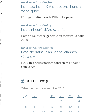
ne
mardi 04
août 2026
09h11
Le pape Léon XIV entretient-il une «
zone grise...
15
D' Edgar Beltrán sur le Pillar : Le pape...
et
mardi 04
août 2026
08h50
Le saint curé d'Ars (4 août)
le
s.
Lors de l'audience générale du mercredi 5 août
on
2009,...
0e
ts
mardi 04
août 2026
08h49
Fête de saint Jean-Marie Vianney,
Curé d'Ars
 :
Deux très belles notices consacrées au saint
et
Curé d'Ars...
et
nt
JUILLET 2015
es
de
Calendrier des notes en Juillet 2015
de
D
L
M
M
J
V
S
es
1
2
3
4
ls
5
6
7
8
9
10
11