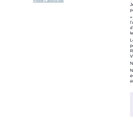
Forum Catholicum
J
p
«
l
d
l
L
p
R
V
N
N
é
é