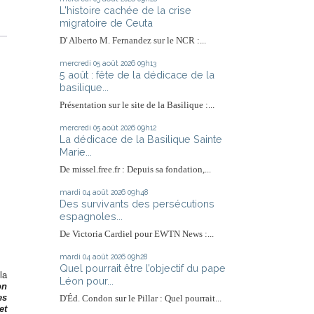
L'histoire cachée de la crise
migratoire de Ceuta
D' Alberto M. Fernandez sur le NCR :...
mercredi 05
août 2026
09h13
5 août : fête de la dédicace de la
basilique...
Présentation sur le site de la Basilique :...
mercredi 05
août 2026
09h12
La dédicace de la Basilique Sainte
Marie...
De missel.free.fr : Depuis sa fondation,...
mardi 04
août 2026
09h48
Des survivants des persécutions
espagnoles...
De Victoria Cardiel pour EWTN News :...
mardi 04
août 2026
09h28
Quel pourrait être l’objectif du pape
la
Léon pour...
on
es
D'Éd. Condon sur le Pillar : Quel pourrait...
et