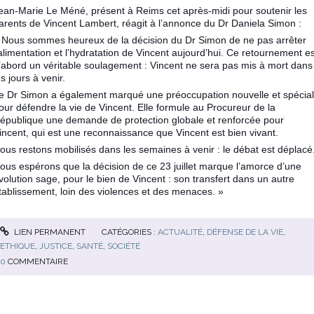
ean-Marie Le Méné, présent à Reims cet après-midi pour soutenir les
arents de Vincent Lambert, réagit à l’annonce du Dr Daniela Simon :
 Nous sommes heureux de la décision du Dr Simon de ne pas arrêter
’alimentation et l’hydratation de Vincent aujourd’hui. Ce retournement es
’abord un véritable soulagement : Vincent ne sera pas mis à mort dans
es jours à venir.
e Dr Simon a également marqué une préoccupation nouvelle et spécia
our défendre la vie de Vincent. Elle formule au Procureur de la
épublique une demande de protection globale et renforcée pour
incent, qui est une reconnaissance que Vincent est bien vivant.
ous restons mobilisés dans les semaines à venir : le débat est déplacé
ous espérons que la décision de ce 23 juillet marque l’amorce d’une
volution sage, pour le bien de Vincent : son transfert dans un autre
tablissement, loin des violences et des menaces. »
LIEN PERMANENT
CATÉGORIES :
ACTUALITÉ
,
DÉFENSE DE LA VIE
,
ETHIQUE
,
JUSTICE
,
SANTÉ
,
SOCIÉTÉ
0
COMMENTAIRE