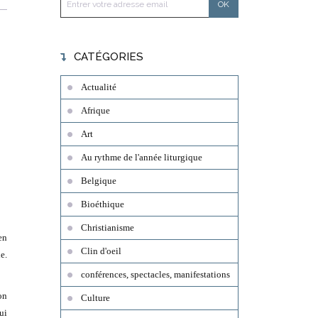
CATÉGORIES
Actualité
Afrique
Art
Au rythme de l'année liturgique
Belgique
Bioéthique
Christianisme
en
Clin d'oeil
e.
conférences, spectacles, manifestations
on
Culture
ui