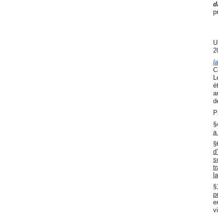
d
p
U
2
l
C
L
é
a
d
P
§
a
§
d
s
t
l
§
p
e
v