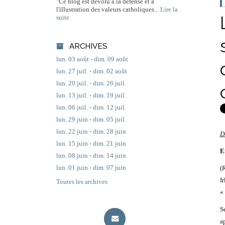
"Ce blog est dévolu à la défense et à
l'illustration des valeurs catholiques...
Lire la
suite
ARCHIVES
lun. 03 août - dim. 09 août
lun. 27 juil. - dim. 02 août
lun. 20 juil. - dim. 26 juil.
lun. 13 juil. - dim. 19 juil.
lun. 06 juil. - dim. 12 juil.
lun. 29 juin - dim. 05 juil.
lun. 22 juin - dim. 28 juin
D
lun. 15 juin - dim. 21 juin
E
lun. 08 juin - dim. 14 juin
lun. 01 juin - dim. 07 juin
(
I
Toutes les archives
« 
S
a