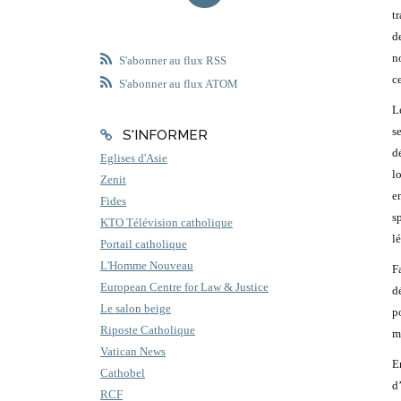
t
d
n
S'abonner au flux RSS
c
S'abonner au flux ATOM
L
s
S'INFORMER
d
Eglises d'Asie
l
Zenit
e
Fides
s
KTO Télévision catholique
l
Portail catholique
L'Homme Nouveau
F
European Centre for Law & Justice
d
Le salon beige
p
Riposte Catholique
me
Vatican News
E
Cathobel
d
RCF