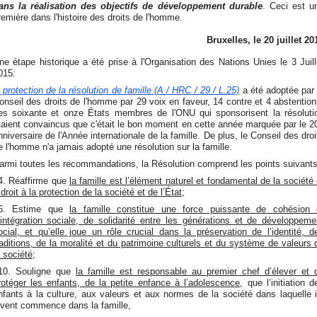
ans la réalisation des objectifs de développement durable
. Ceci est u
remière dans l'histoire des droits de l'homme.
Bruxelles, le 20 juillet 20
ne étape historique a été prise à l'Organisation des Nations Unies le 3 Juill
015
:
a protection de la résolution de famille (A / HRC / 29 / L.25)
a été adoptée par 
onseil des droits de l'homme par 29 voix en faveur, 14 contre et 4 abstention
es soixante et onze États membres de l'ONU qui sponsorisent la résoluti
taient convaincus que c'était le bon moment en cette année marquée par le 2
nniversaire de l'Année internationale de la famille. De plus, le Conseil des droi
e l'homme n'a jamais adopté une résolution sur la famille.
armi toutes les recommandations, la Résolution comprend les points suivants
4. Réaffirme que
la famille est l’élément naturel et fondamental de la société 
 droit à la protection de la société et de l’État
;
6. Estime que
la famille constitue une force puissante de cohésion 
’intégration sociale, de solidarité entre les générations et de développeme
ocial, et qu’elle joue un rôle crucial dans la préservation de l’identité, d
raditions, de la moralité et du patrimoine culturels et du système de valeurs 
a société
;
10. Souligne que
la famille est responsable au premier chef d’élever et 
rotéger les enfants, de la petite enfance à l’adolescence
, que l’initiation d
nfants à la culture, aux valeurs et aux normes de la société dans laquelle i
ivent commence dans la famille,