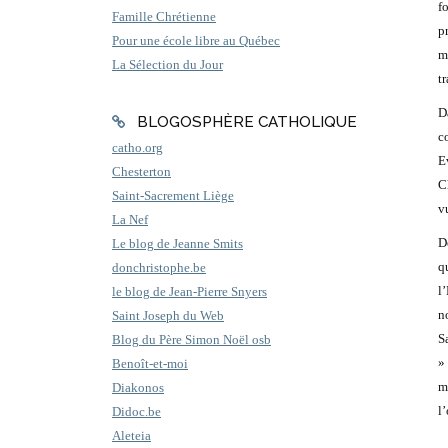
f
Famille Chrétienne
p
Pour une école libre au Québec
m
La Sélection du Jour
t
D
BLOGOSPHÈRE CATHOLIQUE
c
catho.org
E
Chesterton
C
Saint-Sacrement Liège
v
La Nef
D
Le blog de Jeanne Smits
q
donchristophe.be
l
le blog de Jean-Pierre Snyers
n
Saint Joseph du Web
S
Blog du Père Simon Noël osb
»
Benoît-et-moi
m
Diakonos
l
Didoc.be
Aleteia