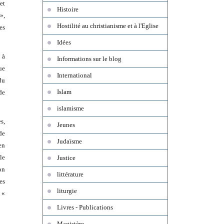
et
Histoire
»,
Hostilité au christianisme et à l'Eglise
es
Idées
 à
Informations sur le blog
ue
International
du
Islam
de
islamisme
s,
Jeunes
de
Judaïsme
en
le
Justice
on
littérature
es
liturgie
 «
Livres - Publications
Magistère