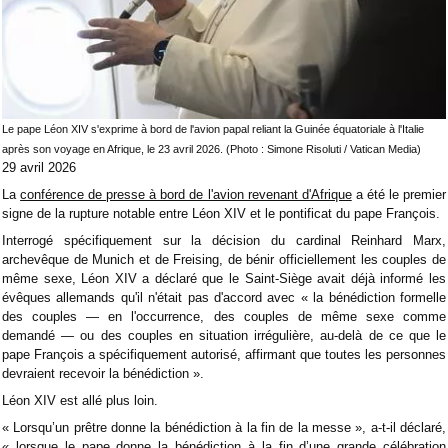
Le pape Léon XIV s'exprime à bord de l'avion papal reliant la Guinée équatoriale à l'Italie
après son voyage en Afrique, le 23 avril 2026. (Photo : Simone Risoluti / Vatican Media)
29 avril 2026
La
conférence de presse à bord de l'avion revenant d'Afrique
a été le premier
signe de la rupture notable entre Léon XIV et le pontificat du pape François.
Interrogé spécifiquement sur la décision du cardinal Reinhard Marx,
archevêque de Munich et de Freising, de bénir officiellement les couples de
même sexe, Léon XIV a déclaré que le Saint-Siège avait déjà informé les
évêques allemands qu'il n'était pas d'accord avec « la bénédiction formelle
des couples — en l'occurrence, des couples de même sexe comme
demandé — ou des couples en situation irrégulière, au-delà de ce que le
pape François a spécifiquement autorisé, affirmant que toutes les personnes
devraient recevoir la bénédiction ».
Léon XIV est allé plus loin.
« Lorsqu’un prêtre donne la bénédiction à la fin de la messe », a-t-il déclaré,
« lorsque le pape donne la bénédiction à la fin d’une grande célébration