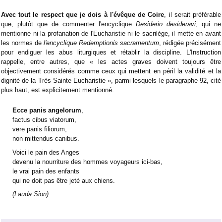
Avec tout le respect que je dois à l'évêque de Coire
, il serait préférable
que, plutôt que de commenter l'encyclique
Desiderio desideravi
, qui ne
mentionne ni la profanation de l'Eucharistie ni le sacrilège, il mette en avant
les normes de
l'encyclique Redemptionis sacramentum
, rédigée précisément
pour endiguer les abus liturgiques et rétablir la discipline. L'Instruction
rappelle, entre autres, que « les actes graves doivent toujours être
objectivement considérés comme ceux qui mettent en péril la validité et la
dignité de la Très Sainte Eucharistie », parmi lesquels le paragraphe 92, cité
plus haut, est explicitement mentionné.
Ecce panis angelorum
,
factus cibus viatorum,
vere panis filiorum,
non mittendus canibus.
Voici le pain des Anges
devenu la nourriture des hommes voyageurs ici-bas,
le vrai pain des enfants
qui ne doit pas être jeté aux chiens.
(Lauda Sion)