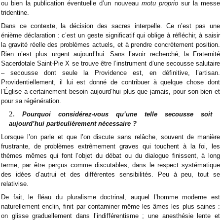
ou bien la publication éventuelle d’un nouveau
motu proprio
sur la messe
tridentine.
Dans ce contexte, la décision des sacres interpelle. Ce n’est pas une
énième déclaration : c’est un geste significatif qui oblige à réfléchir, à saisir
la gravité réelle des problèmes actuels, et à prendre concrètement position.
Rien n’est plus urgent aujourd’hui. Sans l’avoir recherché, la Fraternité
Sacerdotale Saint-Pie X se trouve être l’instrument d’une secousse salutaire
– secousse dont seule la Providence est, en définitive, l’artisan.
Providentiellement, il lui est donné de contribuer à quelque chose dont
l’Église a certainement besoin aujourd’hui plus que jamais, pour son bien et
pour sa régénération.
Pourquoi considérez-vous qu’une telle secousse soit
aujourd’hui particulièrement nécessaire
?
Lorsque l’on parle et que l’on discute sans relâche, souvent de manière
frustrante, de problèmes extrêmement graves qui touchent à la foi, les
thèmes mêmes qui font l’objet du débat ou du dialogue finissent, à long
terme, par être perçus comme discutables, dans le respect systématique
des idées d’autrui et des différentes sensibilités. Peu à peu, tout se
relativise.
De fait, le fléau du pluralisme doctrinal, auquel l’homme moderne est
naturellement enclin, finit par contaminer même les âmes les plus saines :
on glisse graduellement dans l’indifférentisme ; une anesthésie lente et