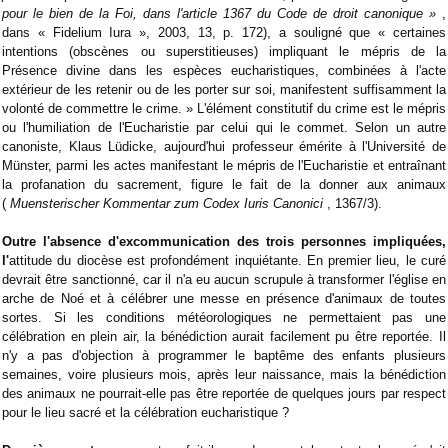
pour le bien de la Foi, dans l'article 1367 du Code de droit canonique »
,
dans « Fidelium Iura », 2003, 13, p. 172), a souligné que « certaines
intentions (obscènes ou superstitieuses) impliquant le mépris de la
Présence divine dans les espèces eucharistiques, combinées à l'acte
extérieur de les retenir ou de les porter sur soi, manifestent suffisamment la
volonté de commettre le crime. » L'élément constitutif du crime est le mépris
ou l'humiliation de l'Eucharistie par celui qui le commet. Selon un autre
canoniste, Klaus Lüdicke, aujourd'hui professeur émérite à l'Université de
Münster, parmi les actes manifestant le mépris de l'Eucharistie et entraînant
la profanation du sacrement, figure le fait de la donner aux animaux
(
Muensterischer Kommentar zum Codex Iuris Canonici
, 1367/3).
Outre l'absence d'excommunication des trois personnes impliquées,
l'
attitude du diocèse est profondément inquiétante. En premier lieu, le curé
devrait être sanctionné, car il n'a eu aucun scrupule à transformer l'église en
arche de Noé et à célébrer une messe en présence d'animaux de toutes
sortes. Si les conditions météorologiques ne permettaient pas une
célébration en plein air, la bénédiction aurait facilement pu être reportée. Il
n'y a pas d'objection à programmer le baptême des enfants plusieurs
semaines, voire plusieurs mois, après leur naissance, mais la bénédiction
des animaux ne pourrait-elle pas être reportée de quelques jours par respect
pour le lieu sacré et la célébration eucharistique ?