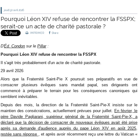
jeudi 30
avril 2026
Pourquoi Léon XIV refuse de rencontrer la FSSPX;
serait-ce un acte de charité pastorale ?
IMPRIMER
Share
D'
Éd. Condon
sur le
Pillar
:
Pourquoi Léon XIV refuse de rencontrer la FSSPX
Il s'agit très probablement d'un acte de charité pastorale.
29 avril 2026
Alors que la Fraternité Saint-Pie X poursuit ses préparatifs en vue de
consacrer plusieurs évêques sans mandat papal, ses dirigeants ont
commencé à préparer le terrain pour les conséquences canoniques qui
semblent inévitables.
Depuis des mois, la direction de la Fraternité Saint-Pie-X insiste sur le
maintien des consécrations, actuellement prévues pour juillet.
En février, le
père Davide Pagliarani, supérieur général de la Fraternité Saint-Pie-X, a
déclaré que la décision de consacrer de nouveaux évêques avait été prise
après sa demande d'audience auprès du pape Léon XIV en août 2025,
restée sans réponse
, et après avoir récemment reçu une lettre du Vatican «