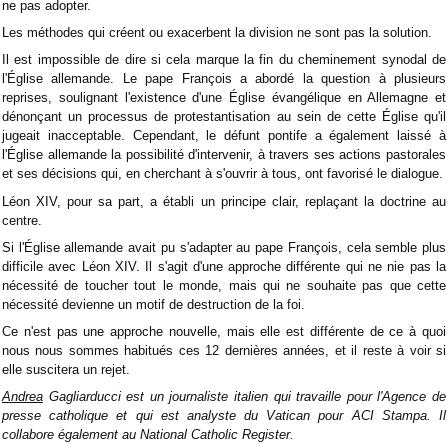
ne pas adopter.
Les méthodes qui créent ou exacerbent la division ne sont pas la solution.
Il est impossible de dire si cela marque la fin du cheminement synodal de
l'Église allemande. Le pape François a abordé la question à plusieurs
reprises, soulignant l'existence d'une Église évangélique en Allemagne et
dénonçant un processus de protestantisation au sein de cette Église qu'il
jugeait inacceptable. Cependant, le défunt pontife a également laissé à
l'Église allemande la possibilité d'intervenir, à travers ses actions pastorales
et ses décisions qui, en cherchant à s'ouvrir à tous, ont favorisé le dialogue.
Léon XIV, pour sa part, a établi un principe clair, replaçant la doctrine au
centre.
Si l'Église allemande avait pu s'adapter au pape François, cela semble plus
difficile avec Léon XIV. Il s'agit d'une approche différente qui ne nie pas la
nécessité de toucher tout le monde, mais qui ne souhaite pas que cette
nécessité devienne un motif de destruction de la foi.
Ce n'est pas une approche nouvelle, mais elle est différente de ce à quoi
nous nous sommes habitués ces 12 dernières années, et il reste à voir si
elle suscitera un rejet.
Andrea
Gagliarducci est un journaliste italien qui travaille pour l'Agence de
presse catholique et qui est analyste du Vatican pour ACI Stampa. Il
collabore également au National Catholic Register.