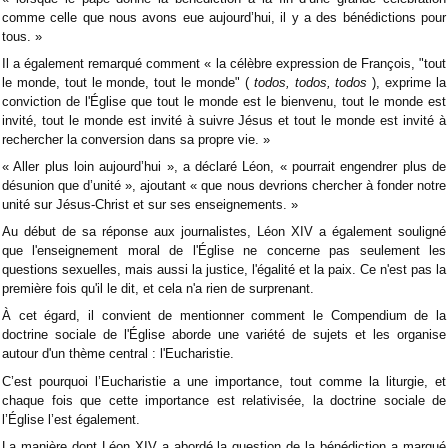
comme celle que nous avons eue aujourd’hui, il y a des bénédictions pour
tous. »
Il a également remarqué comment « la célèbre expression de François, "tout
le monde, tout le monde, tout le monde" (
todos, todos, todos
), exprime la
conviction de l'Église que tout le monde est le bienvenu, tout le monde est
invité, tout le monde est invité à suivre Jésus et tout le monde est invité à
rechercher la conversion dans sa propre vie. »
« Aller plus loin aujourd’hui », a déclaré Léon, « pourrait engendrer plus de
désunion que d’unité », ajoutant « que nous devrions chercher à fonder notre
unité sur Jésus-Christ et sur ses enseignements. »
Au début de sa réponse aux journalistes, Léon XIV a également souligné
que l'enseignement moral de l'Église ne concerne pas seulement les
questions sexuelles, mais aussi la justice, l'égalité et la paix. Ce n'est pas la
première fois qu'il le dit, et cela n'a rien de surprenant.
À cet égard, il convient de mentionner comment le Compendium de la
doctrine sociale de l'Église aborde une variété de sujets et les organise
autour d'un thème central : l'Eucharistie.
C’est pourquoi l’Eucharistie a une importance, tout comme la liturgie, et
chaque fois que cette importance est relativisée, la doctrine sociale de
l’Église l’est également.
La manière dont Léon XIV a abordé la question de la bénédiction a marqué