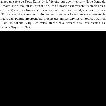
année une fête de Notre-Dame de la Victoire qui devint ensuite Notre-Dame du
Rosaire. Pie V mourut le 1er mai 1572 et fut béatifié exactement un siècle après.
(...) Pie V, avec ses limites, ses échecs et son immense travail, a surtout rendu à
l'Église le service, après les turpitudes des papes de la Renaissance, de présenter la
figure d'un pontife irréprochable, modèle des princes-serviteurs. (Source : Quilici,
Alain; Bedouelle, Guy. Les frères prêcheurs autrement dits Dominicains. Le
Sarment/Fayard, 1997)