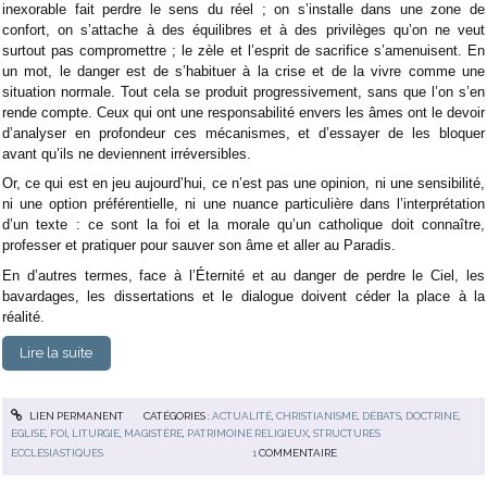
inexorable fait perdre le sens du réel ; on s’installe dans une zone de
confort, on s’attache à des équilibres et à des privilèges qu’on ne veut
surtout pas compromettre ; le zèle et l’esprit de sacrifice s’amenuisent. En
un mot, le danger est de s’habituer à la crise et de la vivre comme une
situation normale. Tout cela se produit progressivement, sans que l’on s’en
rende compte. Ceux qui ont une responsabilité envers les âmes ont le devoir
d’analyser en profondeur ces mécanismes, et d’essayer de les bloquer
avant qu’ils ne deviennent irréversibles.
Or, ce qui est en jeu aujourd’hui, ce n’est pas une opinion, ni une sensibilité,
ni une option préférentielle, ni une nuance particulière dans l’interprétation
d’un texte : ce sont la foi et la morale qu’un catholique doit connaître,
professer et pratiquer pour sauver son âme et aller au Paradis.
En d’autres termes, face à l’Éternité et au danger de perdre le Ciel, les
bavardages, les dissertations et le dialogue doivent céder la place à la
réalité.
Lire la suite
LIEN PERMANENT
CATÉGORIES :
ACTUALITÉ
,
CHRISTIANISME
,
DÉBATS
,
DOCTRINE
,
EGLISE
,
FOI
,
LITURGIE
,
MAGISTÈRE
,
PATRIMOINE RELIGIEUX
,
STRUCTURES
ECCLÉSIASTIQUES
1
COMMENTAIRE