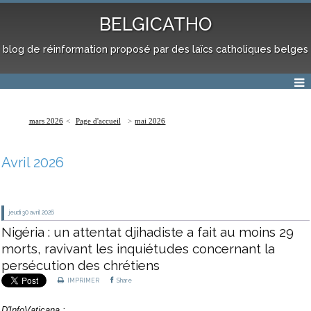
BELGICATHO
blog de réinformation proposé par des laïcs catholiques belges
mars 2026
Page d'accueil
mai 2026
Avril 2026
jeudi 30
avril 2026
Nigéria : un attentat djihadiste a fait au moins 29
morts, ravivant les inquiétudes concernant la
persécution des chrétiens
IMPRIMER
Share
D'
InfoVaticana
: