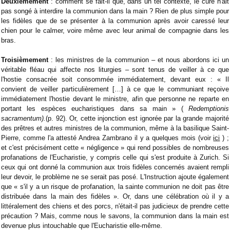
Deuxièmement
: comment se fait-il que, dans un tel contexte, le curé n'ait
pas songé à interdire la communion dans la main ? Rien de plus simple pour
les fidèles que de se présenter à la communion après avoir caressé leur
chien pour le calmer, voire même avec leur animal de compagnie dans les
bras.
Troisièmement
: les ministres de la communion – et nous abordons ici un
véritable fléau qui affecte nos liturgies – sont tenus de veiller à ce que
l'hostie consacrée soit consommée immédiatement, devant eux : « Il
convient de veiller particulièrement […] à ce que le communiant reçoive
immédiatement l'hostie devant le ministre, afin que personne ne reparte en
portant les espèces eucharistiques dans sa main » (
Redemptionis
sacramentum).
(p. 92). Or, cette injonction est ignorée par la grande majorité
des prêtres et autres ministres de la communion, même à la basilique Saint-
Pierre, comme l'a attesté Andrea Zambrano il y a quelques mois (voir
ici
) ;
et c'est précisément cette « négligence » qui rend possibles de nombreuses
profanations de l'Eucharistie, y compris celle qui s'est produite à Zurich. Si
ceux qui ont donné la communion aux trois fidèles concernés avaient rempli
leur devoir, le problème ne se serait pas posé. L'Instruction ajoute également
que « s'il y a un risque de profanation, la sainte communion ne doit pas être
distribuée dans la main des fidèles ». Or, dans une célébration où il y a
littéralement des chiens et des porcs, n'était-il pas judicieux de prendre cette
précaution ? Mais, comme nous le savons, la communion dans la main est
devenue plus intouchable que l'Eucharistie elle-même.