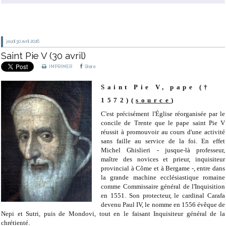
jeudi 30
avril 2026
Saint Pie V (30 avril)
IMPRIMER
Share
Saint Pie V, pape (†
1572)(
source
)
C'est précisément l'Église réorganisée par le
concile de Trente que le pape saint Pie V
réussit à promouvoir au cours d'une activité
sans faille au service de la foi. En effet
Michel Ghislieri - jusque-là professeur,
maître des novices et prieur, inquisiteur
provincial à Côme et à Bergame -, entre dans
la grande machine ecclésiastique romaine
comme Commissaire général de l'Inquisition
en 1551. Son protecteur, le cardinal Carafa
devenu Paul IV, le nomme en 1556 évêque de
Nepi et Sutri, puis de Mondovi, tout en le faisant Inquisiteur général de la
chrétienté.