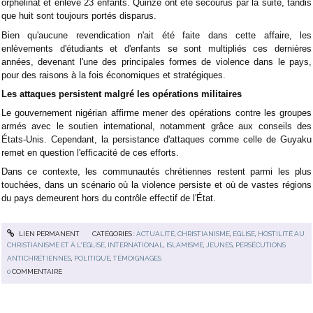
orphelinat et enlevé 23 enfants. Quinze ont été secourus par la suite, tandis
que huit sont toujours portés disparus.
Bien qu'aucune revendication n'ait été faite dans cette affaire, les
enlèvements d'étudiants et d'enfants se sont multipliés ces dernières
années, devenant l'une des principales formes de violence dans le pays,
pour des raisons à la fois économiques et stratégiques.
Les attaques persistent malgré les opérations militaires
Le gouvernement nigérian affirme mener des opérations contre les groupes
armés avec le soutien international, notamment grâce aux conseils des
États-Unis. Cependant, la persistance d'attaques comme celle de Guyaku
remet en question l'efficacité de ces efforts.
Dans ce contexte, les communautés chrétiennes restent parmi les plus
touchées, dans un scénario où la violence persiste et où de vastes régions
du pays demeurent hors du contrôle effectif de l'État.
LIEN PERMANENT
CATÉGORIES :
ACTUALITÉ
,
CHRISTIANISME
,
EGLISE
,
HOSTILITÉ AU
CHRISTIANISME ET À L'EGLISE
,
INTERNATIONAL
,
ISLAMISME
,
JEUNES
,
PERSÉCUTIONS
ANTICHRÉTIENNES
,
POLITIQUE
,
TÉMOIGNAGES
0
COMMENTAIRE