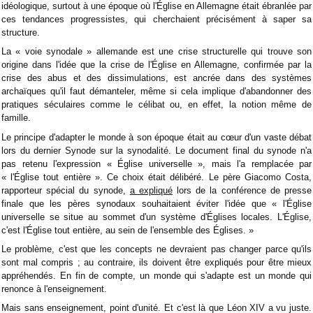
idéologique, surtout à une époque où l'Église en Allemagne était ébranlée par
ces tendances progressistes, qui cherchaient précisément à saper sa
structure.
La « voie synodale » allemande est une crise structurelle qui trouve son
origine dans l'idée que la crise de l'Église en Allemagne, confirmée par la
crise des abus et des dissimulations, est ancrée dans des systèmes
archaïques qu'il faut démanteler, même si cela implique d'abandonner des
pratiques séculaires comme le célibat ou, en effet, la notion même de
famille.
Le principe d'adapter le monde à son époque était au cœur d'un vaste débat
lors du dernier Synode sur la synodalité. Le document final du synode n'a
pas retenu l'expression « Église universelle », mais l'a remplacée par
« l'Église tout entière ». Ce choix était délibéré. ​​Le père Giacomo Costa,
rapporteur spécial du synode,
a expliqué
lors de la conférence de presse
finale que les pères synodaux souhaitaient éviter l'idée que « l'Église
universelle se situe au sommet d'un système d'Églises locales. L'Église,
c'est l'Église tout entière, au sein de l'ensemble des Églises. »
Le problème, c'est que les concepts ne devraient pas changer parce qu'ils
sont mal compris ; au contraire, ils doivent être expliqués pour être mieux
appréhendés. En fin de compte, un monde qui s'adapte est un monde qui
renonce à l'enseignement.
Mais sans enseignement, point d'unité. Et c'est là que Léon XIV a vu juste.