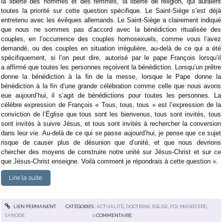
la liberté des hommes et des femmes, la liberté de religion, qui auraient
toutes la priorité sur cette question spécifique. Le Saint-Siège s’est déjà
entretenu avec les évêques allemands. Le Saint-Siège a clairement indiqué
que nous ne sommes pas d’accord avec la bénédiction ritualisée des
couples, en l’occurrence des couples homosexuels, comme vous l’avez
demandé, ou des couples en situation irrégulière, au-delà de ce qui a été
spécifiquement, si l’on peut dire, autorisé par le pape François lorsqu’il
a affirmé que toutes les personnes reçoivent la bénédiction. Lorsqu’un prêtre
donne la bénédiction à la fin de la messe, lorsque le Pape donne la
bénédiction à la fin d’une grande célébration comme celle que nous avons
eue aujourd’hui, il s’agit de bénédictions pour toutes les personnes. La
célèbre expression de François « Tous, tous, tous » est l’expression de la
conviction de l’Église que tous sont les bienvenus, tous sont invités, tous
sont invités à suivre Jésus, et tous sont invités à rechercher la conversion
dans leur vie. Au-delà de ce qui se passe aujourd’hui, je pense que ce sujet
risque de causer plus de désunion que d’unité, et que nous devrions
chercher des moyens de construire notre unité sur Jésus-Christ et sur ce
que Jésus-Christ enseigne. Voilà comment je répondrais à cette question ».
Lire la suite
LIEN PERMANENT
CATÉGORIES :
ACTUALITÉ
,
DOCTRINE
,
EGLISE
,
FOI
,
MAGISTÈRE
,
SYNODE
0
COMMENTAIRE