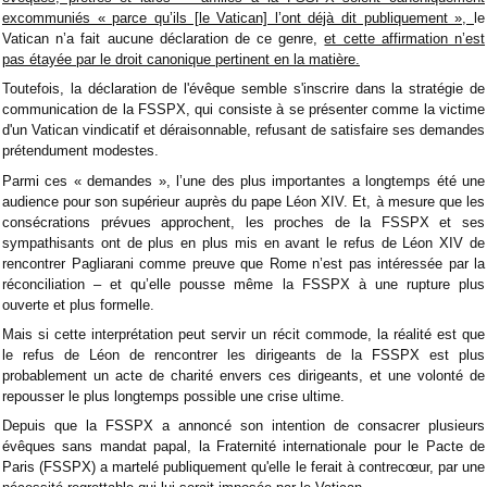
excommuniés « parce qu’ils [le Vatican] l’ont déjà dit publiquement »,
le
Vatican n’a fait aucune déclaration de ce genre,
et cette affirmation n’est
pas étayée par le droit canonique pertinent en la matière.
Toutefois, la déclaration de l'évêque semble s'inscrire dans la stratégie de
communication de la FSSPX, qui consiste à se présenter comme la victime
d'un Vatican vindicatif et déraisonnable, refusant de satisfaire ses demandes
prétendument modestes.
Parmi ces « demandes », l’une des plus importantes a longtemps été une
audience pour son supérieur auprès du pape Léon XIV. Et, à mesure que les
consécrations prévues approchent, les proches de la FSSPX et ses
sympathisants ont de plus en plus mis en avant le refus de Léon XIV de
rencontrer Pagliarani comme preuve que Rome n’est pas intéressée par la
réconciliation – et qu’elle pousse même la FSSPX à une rupture plus
ouverte et plus formelle.
Mais si cette interprétation peut servir un récit commode, la réalité est que
le refus de Léon de rencontrer les dirigeants de la FSSPX est plus
probablement un acte de charité envers ces dirigeants, et une volonté de
repousser le plus longtemps possible une crise ultime.
Depuis que la FSSPX a annoncé son intention de consacrer plusieurs
évêques sans mandat papal, la Fraternité internationale pour le Pacte de
Paris (FSSPX) a martelé publiquement qu'elle le ferait à contrecœur, par une