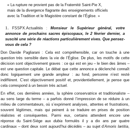
« La rupture ne provient pas de la Fraternité Saint-Pie X,
mais de la divergence flagrante des enseignements officiels
avec la Tradition et le Magistère constant de l’Église. »
FSSPX.Actualités :
Monsieur le
Supérieur
général,
votre
annonce de prochains sacres épiscopaux, le 2 février dernier, a
suscité une série de réactions particulièrement vives. Que pensez-
vous de cela ?
Don Davide Pagliarani : Cela est compréhensible
, car on touche à une
question très sensible dans la vie de l’Église. De plus, les motifs de cette
décision sont objectivement graves : ce qui est en jeu – le bien des âmes –
est une question capitale. Le débat que cette annonce a déclenché connaît
donc logiquement une grande ampleur : au fond, personne n’est resté
indifférent. C’est objectivement positif et, providentiellement, je pense que
cela correspond à un besoin très actuel.
En effet, ces dernières années, la sphère conservatrice et traditionaliste –
au sens large du terme – a parfois donné l’impression de se réduire à un
milieu de commentateurs, où s’expriment analyses, attentes et frustrations,
souvent légitimes, mais qui peinent à se traduire en prises de position
réalistes et conséquentes. Parmi eux, certains attendent encore une
réponse du Saint-Siège aux
dubia
formulés il y a dix ans par quatre
cardinaux – dont deux sont aujourd’hui décédés – au sujet d’
Amoris lætitia
,