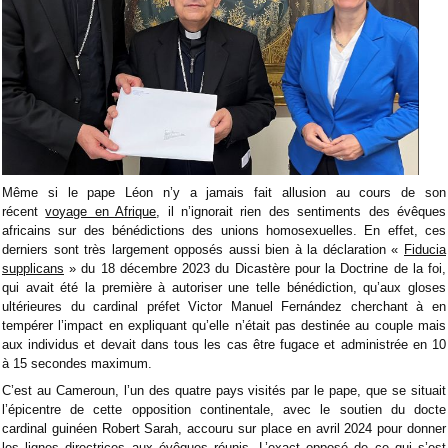
Même si le pape Léon n’y a jamais fait allusion au cours de son
récent
voyage en Afrique
, il n’ignorait rien des sentiments des évêques
africains sur des bénédictions des unions homosexuelles. En effet, ces
derniers sont très largement opposés aussi bien à la déclaration «
Fiducia
supplicans
» du 18 décembre 2023 du Dicastère pour la Doctrine de la foi,
qui avait été la première à autoriser une telle bénédiction, qu’aux gloses
ultérieures du cardinal préfet Victor Manuel Fernández cherchant à en
tempérer l’impact en expliquant qu’elle n’était pas destinée au couple mais
aux individus et devait dans tous les cas être fugace et administrée en 10
à 15 secondes maximum.
C’est au Cameroun, l’un des quatre pays visités par le pape, que se situait
l’épicentre de cette opposition continentale, avec le soutien du docte
cardinal guinéen Robert Sarah, accouru sur place en avril 2024 pour donner
les
lignes directrices
aux évêques réunis. L’exact opposé de ce qui s’est