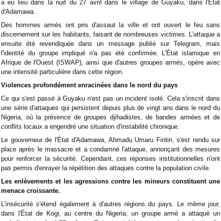
a eu lieu dans la nuit du 27 avril dans le village de Guyaku, dans l'État
d'Adamawa.
Des hommes armés ont pris d'assaut la ville et ont ouvert le feu sans
discernement sur les habitants, faisant de nombreuses victimes. L'attaque a
ensuite été revendiquée dans un message publié sur Telegram, mais
l'identité du groupe impliqué n'a pas été confirmée. L'État islamique en
Afrique de l'Ouest (ISWAP), ainsi que d'autres groupes armés, opère avec
une intensité particulière dans cette région.
Violences profondément enracinées dans le nord du pays
Ce qui s'est passé à Guyaku n'est pas un incident isolé. Cela s'inscrit dans
une série d'attaques qui persistent depuis plus de vingt ans dans le nord du
Nigeria, où la présence de groupes djihadistes, de bandes armées et de
conflits locaux a engendré une situation d'instabilité chronique.
Le gouverneur de l'État d'Adamawa, Ahmadu Umaru Fintiri, s'est rendu sur
place après le massacre et a condamné l'attaque, annonçant des mesures
pour renforcer la sécurité. Cependant, ces réponses institutionnelles n'ont
pas permis d'enrayer la répétition des attaques contre la population civile.
Les enlèvements et les agressions contre les mineurs constituent une
menace croissante.
L'insécurité s'étend également à d'autres régions du pays. Le même jour,
dans l'État de Kogi, au centre du Nigeria, un groupe armé a attaqué un