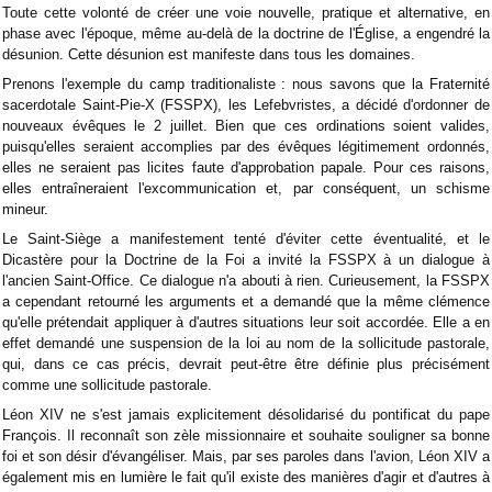
Toute cette volonté de créer une voie nouvelle, pratique et alternative, en
phase avec l'époque, même au-delà de la doctrine de l'Église, a engendré la
désunion. Cette désunion est manifeste dans tous les domaines.
Prenons l'exemple du camp traditionaliste : nous savons que la Fraternité
sacerdotale Saint-Pie-X (FSSPX), les Lefebvristes, a décidé d'ordonner de
nouveaux évêques le 2 juillet. Bien que ces ordinations soient valides,
puisqu'elles seraient accomplies par des évêques légitimement ordonnés,
elles ne seraient pas licites faute d'approbation papale. Pour ces raisons,
elles entraîneraient l'excommunication et, par conséquent, un schisme
mineur.
Le Saint-Siège a manifestement tenté d'éviter cette éventualité, et le
Dicastère pour la Doctrine de la Foi a invité la FSSPX à un dialogue à
l'ancien Saint-Office. Ce dialogue n'a abouti à rien. Curieusement, la FSSPX
a cependant retourné les arguments et a demandé que la même clémence
qu'elle prétendait appliquer à d'autres situations leur soit accordée. Elle a en
effet demandé une suspension de la loi au nom de la sollicitude pastorale,
qui, dans ce cas précis, devrait peut-être être définie plus précisément
comme une sollicitude pastorale.
Léon XIV ne s'est jamais explicitement désolidarisé du pontificat du pape
François. Il reconnaît son zèle missionnaire et souhaite souligner sa bonne
foi et son désir d'évangéliser. Mais, par ses paroles dans l'avion, Léon XIV a
également mis en lumière le fait qu'il existe des manières d'agir et d'autres à