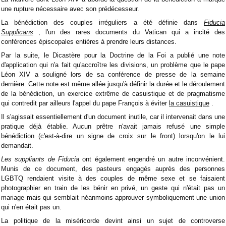
une rupture nécessaire avec son prédécesseur.
La bénédiction des couples irréguliers a été définie dans
Fiducia
Supplicans
, l'un des rares documents du Vatican qui a incité des
conférences épiscopales entières à prendre leurs distances.
Par la suite, le Dicastère pour la Doctrine de la Foi a publié une note
d'application qui n'a fait qu'accroître les divisions, un problème que le pape
Léon XIV a souligné lors de sa conférence de presse de la semaine
dernière. Cette note est même allée jusqu'à définir la durée et le déroulement
de la bénédiction, un exercice extrême de casuistique et de pragmatisme
qui contredit par ailleurs l'appel du pape François à éviter
la casuistique
.
Il s'agissait essentiellement d'un document inutile, car il intervenait dans une
pratique déjà établie. Aucun prêtre n'avait jamais refusé une simple
bénédiction (c'est-à-dire un signe de croix sur le front) lorsqu'on le lui
demandait.
Les suppliants de Fiducia
ont également engendré un autre inconvénient.
Munis de ce document, des pasteurs engagés auprès des personnes
LGBTQ rendaient visite à des couples de même sexe et se faisaient
photographier en train de les bénir en privé, un geste qui n'était pas un
mariage mais qui semblait néanmoins approuver symboliquement une union
qui n'en était pas un.
La politique de la miséricorde devint ainsi un sujet de controverse