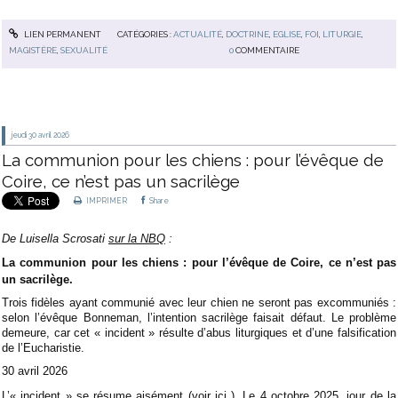
LIEN PERMANENT
CATÉGORIES :
ACTUALITÉ
,
DOCTRINE
,
EGLISE
,
FOI
,
LITURGIE
,
MAGISTÈRE
,
SEXUALITÉ
0
COMMENTAIRE
jeudi 30
avril 2026
La communion pour les chiens : pour l’évêque de
Coire, ce n’est pas un sacrilège
IMPRIMER
Share
De Luisella Scrosati
sur la NBQ
:
La communion pour les chiens : pour l’évêque de Coire, ce n’est pas
un sacrilège.
Trois fidèles ayant communié avec leur chien ne seront pas excommuniés :
selon l’évêque Bonneman, l’intention sacrilège faisait défaut. Le problème
demeure, car cet « incident » résulte d’abus liturgiques et d’une falsification
de l’Eucharistie.
30 avril 2026
L’« incident » se résume aisément (voir
ici
). Le 4 octobre 2025, jour de la