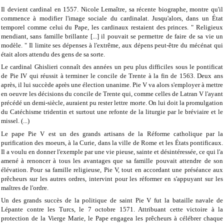
Il devient cardinal en 1557. Nicole Lemaître, sa récente biographe, montre qu'il
commence à modifier l'image sociale du cardinalat. Jusqu'alors, dans un État
temporel comme celui du Pape, les cardinaux restaient des princes. " Religieux
mendiant, sans famille brillante [...] il pouvait se permettre de faire de sa vie un
modèle. " Il limite ses dépenses à l'extrême, aux dépens peut-être du mécénat qui
était alors attendu des gens de sa sorte.
Le cardinal Ghislieri connaît des années un peu plus difficiles sous le pontificat
de Pie IV qui réussit à terminer le concile de Trente à la fin de 1563. Deux ans
après, il lui succède après une élection unanime. Pie V va alors s'employer à mettre
en oeuvre les décisions du concile de Trente qui, comme celles de Latran V l'ayant
précédé un demi-siècle, auraient pu rester lettre morte. On lui doit la promulgation
du Catéchisme tridentin et surtout une refonte de la liturgie par le bréviaire et le
missel. (...)
Le pape Pie V est un des grands artisans de la Réforme catholique par la
purification des moeurs, à la Curie, dans la ville de Rome et les États pontificaux.
Il a voulu en donner l'exemple par une vie pieuse, sainte et désintéressée, ce qui l'a
amené à renoncer à tous les avantages que sa famille pouvait attendre de son
élévation. Pour sa famille religieuse, Pie V, tout en accordant une préséance aux
prêcheurs sur les autres ordres, intervint pour les réformer en s'appuyant sur les
maîtres de l'ordre.
Un des grands succès de la politique de saint Pie V fut la bataille navale de
Lépante contre les Turcs, le 7 octobre 1571. Attribuant cette victoire à la
protection de la Vierge Marie, le Pape engagea les prêcheurs à célébrer chaque