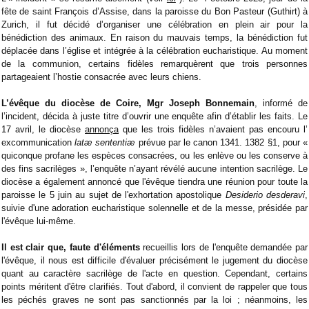
fête de saint François d’Assise, dans la paroisse du Bon Pasteur (Guthirt) à
Zurich, il fut décidé d’organiser une célébration en plein air pour la
bénédiction des animaux. En raison du mauvais temps, la bénédiction fut
déplacée dans l’église et intégrée à la célébration eucharistique. Au moment
de la communion, certains fidèles remarquèrent que trois personnes
partageaient l’hostie consacrée avec leurs chiens.
L’évêque du diocèse de Coire, Mgr Joseph Bonnemain
, informé de
l’incident, décida à juste titre d’ouvrir une enquête afin d’établir les faits. Le
17 avril, le diocèse
annonça
que les trois fidèles n’avaient pas encouru l’
excommunication
latæ sententiæ
prévue par le canon 1341. 1382 §1, pour «
quiconque profane les espèces consacrées, ou les enlève ou les conserve à
des fins sacrilèges », l’enquête n’ayant révélé aucune intention sacrilège. Le
diocèse a également annoncé que l'évêque tiendra une réunion pour toute la
paroisse le 5 juin au sujet de l'exhortation apostolique
Desiderio desderavi
,
suivie d'une adoration eucharistique solennelle et de la messe, présidée par
l'évêque lui-même.
Il est clair que, faute d'éléments
recueillis lors de l'enquête demandée par
l'évêque, il nous est difficile d'évaluer précisément le jugement du diocèse
quant au caractère sacrilège de l'acte en question. Cependant, certains
points méritent d'être clarifiés. Tout d'abord, il convient de rappeler que tous
les péchés graves ne sont pas sanctionnés par la loi ; néanmoins, les