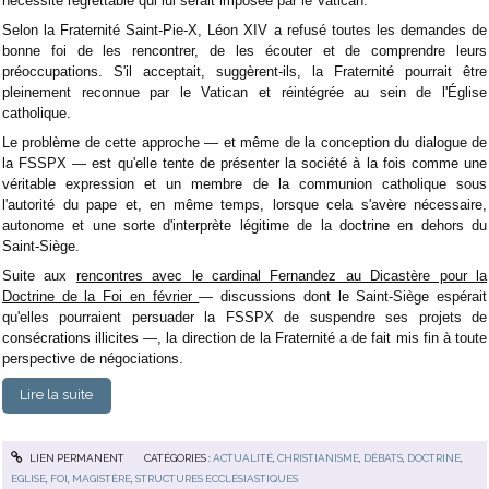
nécessité regrettable qui lui serait imposée par le Vatican.
Selon la Fraternité Saint-Pie-X, Léon XIV a refusé toutes les demandes de
bonne foi de les rencontrer, de les écouter et de comprendre leurs
préoccupations. S'il acceptait, suggèrent-ils, la Fraternité pourrait être
pleinement reconnue par le Vatican et réintégrée au sein de l'Église
catholique.
Le problème de cette approche — et même de la conception du dialogue de
la FSSPX — est qu'elle tente de présenter la société à la fois comme une
véritable expression et un membre de la communion catholique sous
l'autorité du pape et, en même temps, lorsque cela s'avère nécessaire,
autonome et une sorte d'interprète légitime de la doctrine en dehors du
Saint-Siège.
Suite aux
rencontres avec le cardinal Fernandez au Dicastère pour la
Doctrine de la Foi en février
— discussions dont le Saint-Siège espérait
qu'elles pourraient persuader la FSSPX de suspendre ses projets de
consécrations illicites —, la direction de la Fraternité a de fait mis fin à toute
perspective de négociations.
Lire la suite
LIEN PERMANENT
CATÉGORIES :
ACTUALITÉ
,
CHRISTIANISME
,
DÉBATS
,
DOCTRINE
,
EGLISE
,
FOI
,
MAGISTÈRE
,
STRUCTURES ECCLÉSIASTIQUES