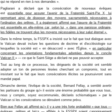
qui ne répond en rien à nos demandes ».
Pagliarani a déclaré que la consécration de nouveaux évêques
est
essentielle pour assurer l'avenir de la Fraternité Saint-Pie X, lui
permettant ainsi de disposer des moyens sacramentels nécessaires à
l'ordination des prêtres. Il a également affirmé que l'œuvre de la Fraternité
est essentielle en elle-même car, selon lui, « dans une paroisse ordinaire,
les fidèles ne trouvent plus les moyens nécessaires à leur salut éternel ».
Dans le même temps, la FSSPX a insisté sur le fait que tout dialogue avec
le Vatican devait inclure les questions de doctrine et d'ecclésiologie sur
lesquelles la société est « en désaccord » avec l'Église, «
en particulier
concernant les orientations fondamentales adoptées depuis le concile
Vatican II
» — ce que le Saint-Siège a déclaré ne pas pouvoir accepter.
Tout au long de ce processus, les dirigeants de la société ont semblé
adopter un ton de personnes lésées cherchant un compromis, tout en
insistant sur le fait que leurs consécrations illicites se poursuivront sans
mandat papal.
Dimanche dernier, l'évêque de la société, Bernard Fellay, a semblé avertir
les partisans du groupe qu'« il existe une énorme probabilité que vous tous,
nous y compris, soyez excommuniés, déclarés schismatiques » par le
Vatican si les consécrations se déroulent comme prévu.
Bien que Fellay ait affirmé qu’« il y a une très forte probabilité » que tous —
évêques, prêtres et laïcs — affiliés à la FSSPX soient canoniquement