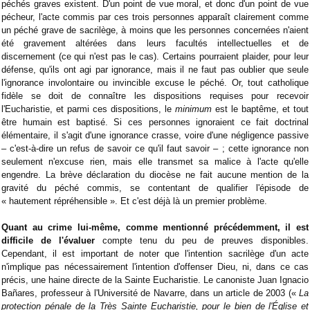
péchés graves existent. D'un point de vue moral, et donc d'un point de vue
pécheur, l'acte commis par ces trois personnes apparaît clairement comme
un péché grave de sacrilège, à moins que les personnes concernées n'aient
été gravement altérées dans leurs facultés intellectuelles et de
discernement (ce qui n'est pas le cas). Certains pourraient plaider, pour leur
défense, qu'ils ont agi par ignorance, mais il ne faut pas oublier que seule
l'ignorance involontaire ou invincible excuse le péché. Or, tout catholique
fidèle se doit de connaître les dispositions requises pour recevoir
l'Eucharistie, et parmi ces dispositions, le
minimum
est le baptême, et tout
être humain est baptisé. Si ces personnes ignoraient ce fait doctrinal
élémentaire, il s'agit d'une ignorance crasse, voire d'une négligence passive
– c'est-à-dire un refus de savoir ce qu'il faut savoir – ; cette ignorance non
seulement n'excuse rien, mais elle transmet sa malice à l'acte qu'elle
engendre. La brève déclaration du diocèse ne fait aucune mention de la
gravité du péché commis, se contentant de qualifier l'épisode de
« hautement répréhensible ». Et c'est déjà là un premier problème.
Quant au crime lui-même, comme mentionné précédemment, il est
difficile de l'évaluer
compte tenu du peu de preuves disponibles.
Cependant, il est important de noter que l'intention sacrilège d'un acte
n'implique pas nécessairement l'intention d'offenser Dieu, ni, dans ce cas
précis, une haine directe de la Sainte Eucharistie. Le canoniste Juan Ignacio
Bañares, professeur à l'Université de Navarre, dans un article de 2003 («
La
protection pénale de la Très Sainte Eucharistie, pour le bien de l'Église et