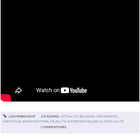
LIEN PERMANENT
CATÉGORIES :
ACTUALITÉ
,
BELGIQUE
,
CONFÉRENCES,
SPECTACLES, MANIFESTATIONS
,
EGLISE
,
FOI
,
PATRIMOINE RELIGIEUX
,
SPIRITUALITÉ
2
COMMENTAIRES