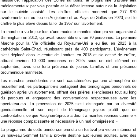
naissance, l'application des zones tampons, le programme d'avortement
médicamenteux par voie postale et le débat intense autour de la législation
sur le suicide assisté. Les chiffres officiels montrent que 277 970
avortements ont eu lieu en Angleterre et au Pays de Galles en 2023, soit le
chiffre le plus élevé depuis la loi de 1967 sur l'avortement.
La marche a vu le jour lors d'une modeste manifestation pro-vie organisée à
Birmingham en 2012, qui avait rassemblé environ 70 personnes. La première
Marche pour la Vie officielle du Royaume-Uni a eu lieu en 2013 à la
cathédrale Saint-Chad, réunissant près de 400 participants. L'événement
s'est déplacé dans le centre de Londres en 2018 et n'a cessé de croître,
attirant environ 10 000 personnes en 2025 sous un ciel clément en
septembre, avec une forte présence de jeunes familles et une présence
œcuménique manifeste.
Les marches précédentes se sont caractérisées par une atmosphère de
recueillement, les participant·e·s partageant des témoignages personnels de
guérison après un avortement, offrant des prières silencieuses tout au long
du parcours et engageant des conversations respectueuses avec les
spectateur·e·s. La procession de 2025 s'est distinguée par sa diversité
générationnelle et son esprit de témoignage joyeux plutôt que de
confrontation, ce que Vaughan-Spruce a décrit à maintes reprises comme «
une réponse compatissante et nécessaire à un mal omniprésent ».
Le programme de cette année comprendra un festival pro-vie en intérieur et
un nouveau Sommet familial pro-vie destiné aux jeunes adultes, avec des