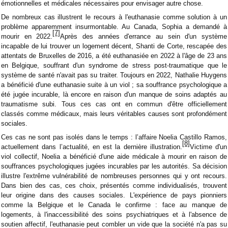
émotionnelles et médicales nécessaires pour envisager autre chose.
De nombreux cas illustrent le recours à l'euthanasie comme solution à un
problème apparemment insurmontable. Au Canada, Sophia a demandé à
[7]
mourir en 2022.
Après des années d'errance au sein d'un système
incapable de lui trouver un logement décent, Shanti de Corte, rescapée des
attentats de Bruxelles de 2016, a été euthanasiée en 2022 à l'âge de 23 ans
en Belgique, souffrant d'un syndrome de stress post-traumatique que le
système de santé n'avait pas su traiter. Toujours en 2022, Nathalie Huygens
a bénéficié d'une euthanasie suite à un viol ; sa souffrance psychologique a
été jugée incurable, là encore en raison d'un manque de soins adaptés au
traumatisme subi. Tous ces cas ont en commun d'être officiellement
classés comme médicaux, mais leurs véritables causes sont profondément
sociales.
Ces cas ne sont pas isolés dans le temps : l’affaire Noelia Castillo Ramos,
[8]
actuellement dans l’actualité, en est la dernière illustration.
Victime d'un
viol collectif, Noelia a bénéficié d'une aide médicale à mourir en raison de
souffrances psychologiques jugées incurables par les autorités. Sa décision
illustre l'extrême vulnérabilité de nombreuses personnes qui y ont recours.
Dans bien des cas, ces choix, présentés comme individualisés, trouvent
leur origine dans des causes sociales. L'expérience de pays pionniers
comme la Belgique et le Canada le confirme : face au manque de
logements, à l'inaccessibilité des soins psychiatriques et à l'absence de
soutien affectif, l'euthanasie peut combler un vide que la société n'a pas su