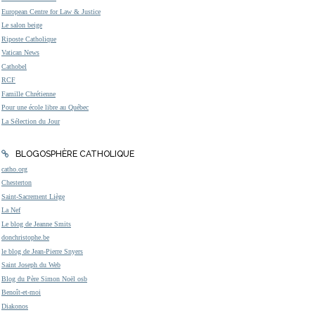
European Centre for Law & Justice
Le salon beige
Riposte Catholique
Vatican News
Cathobel
RCF
Famille Chrétienne
Pour une école libre au Québec
La Sélection du Jour
BLOGOSPHÈRE CATHOLIQUE
catho.org
Chesterton
Saint-Sacrement Liège
La Nef
Le blog de Jeanne Smits
donchristophe.be
le blog de Jean-Pierre Snyers
Saint Joseph du Web
Blog du Père Simon Noël osb
Benoît-et-moi
Diakonos