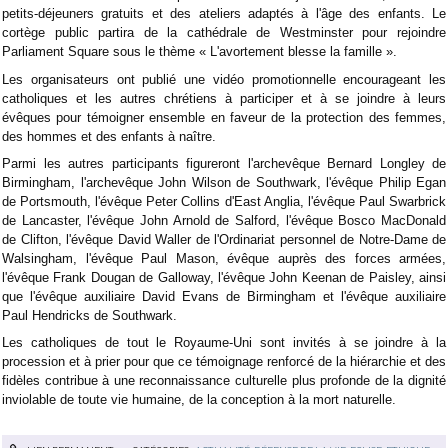
petits-déjeuners gratuits et des ateliers adaptés à l'âge des enfants. Le
cortège public partira de la cathédrale de Westminster pour rejoindre
Parliament Square sous le thème « L'avortement blesse la famille ».
Les organisateurs ont publié une vidéo promotionnelle encourageant les
catholiques et les autres chrétiens à participer et à se joindre à leurs
évêques pour témoigner ensemble en faveur de la protection des femmes,
des hommes et des enfants à naître.
Parmi les autres participants figureront l'archevêque Bernard Longley de
Birmingham, l'archevêque John Wilson de Southwark, l'évêque Philip Egan
de Portsmouth, l'évêque Peter Collins d'East Anglia, l'évêque Paul Swarbrick
de Lancaster, l'évêque John Arnold de Salford, l'évêque Bosco MacDonald
de Clifton, l'évêque David Waller de l'Ordinariat personnel de Notre-Dame de
Walsingham, l'évêque Paul Mason, évêque auprès des forces armées,
l'évêque Frank Dougan de Galloway, l'évêque John Keenan de Paisley, ainsi
que l'évêque auxiliaire David Evans de Birmingham et l'évêque auxiliaire
Paul Hendricks de Southwark.
Les catholiques de tout le Royaume-Uni sont invités à se joindre à la
procession et à prier pour que ce témoignage renforcé de la hiérarchie et des
fidèles contribue à une reconnaissance culturelle plus profonde de la dignité
inviolable de toute vie humaine, de la conception à la mort naturelle.