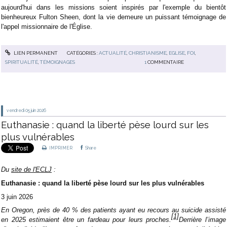
aujourd'hui dans les missions soient inspirés par l'exemple du bientôt
bienheureux Fulton Sheen, dont la vie demeure un puissant témoignage de
l'appel missionnaire de l'Église.
LIEN PERMANENT
CATÉGORIES :
ACTUALITÉ
,
CHRISTIANISME
,
EGLISE
,
FOI
,
SPIRITUALITÉ
,
TÉMOIGNAGES
1
COMMENTAIRE
vendredi 05
juin 2026
Euthanasie : quand la liberté pèse lourd sur les
plus vulnérables
IMPRIMER
Share
Du
site de l'ECLJ
:
Euthanasie : quand la liberté pèse lourd sur les plus vulnérables
3 juin 2026
En Oregon, près de 40 % des patients ayant eu recours au suicide assisté
[1]
en 2025 estimaient être un fardeau pour leurs proches.
Derrière l’image