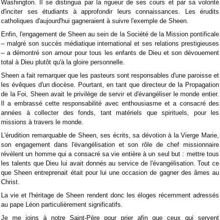
Washington. Il se distingua par la rigueur de ses cours et par sa volonté
d'inciter ses étudiants à approfondir leurs connaissances. Les érudits
catholiques d'aujourd'hui gagneraient à suivre l'exemple de Sheen.
Enfin, l'engagement de Sheen au sein de la Société de la Mission pontificale
– malgré son succès médiatique international et ses relations prestigieuses
– a démontré son amour pour tous les enfants de Dieu et son dévouement
total à Dieu plutôt qu'à la gloire personnelle.
Sheen a fait remarquer que les pasteurs sont responsables d'une paroisse et
les évêques d'un diocèse. Pourtant, en tant que directeur de la Propagation
de la Foi, Sheen avait le privilège de servir et d'évangéliser le monde entier.
Il a embrassé cette responsabilité avec enthousiasme et a consacré des
années à collecter des fonds, tant matériels que spirituels, pour les
missions à travers le monde.
L'érudition remarquable de Sheen, ses écrits, sa dévotion à la Vierge Marie,
son engagement dans l'évangélisation et son rôle de chef missionnaire
révèlent un homme qui a consacré sa vie entière à un seul but : mettre tous
les talents que Dieu lui avait donnés au service de l'évangélisation. Tout ce
que Sheen entreprenait était pour lui une occasion de gagner des âmes au
Christ.
La vie et l'héritage de Sheen rendent donc les éloges récemment adressés
au pape Léon particulièrement significatifs.
Je me joins à notre Saint-Père pour prier afin que ceux qui servent