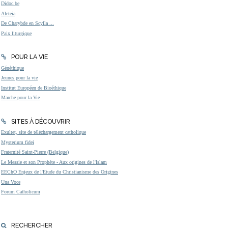
Didoc.be
Aleteia
De Charybde en Scylla ...
Paix liturgique
POUR LA VIE
Généthique
Jeunes pour la vie
Institut Européen de Bioéthique
Marche pour la Vie
SITES À DÉCOUVRIR
Exultet, site de téléchargement catholique
Mysterium fidei
Fraternité Saint-Pierre (Belgique)
Le Messie et son Prophète - Aux origines de l'Islam
EEChO Enjeux de l'Etude du Christianisme des Origines
Una Voce
Forum Catholicum
RECHERCHER