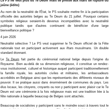
Le PS ne veut plus du Te Deum mais se presse aux iftars de rupture du
jeûne (édito)
Au nom de la neutralité de l'État, le PS souhaite mettre fin à la participation
officielle des autorités belges au Te Deum du 21 juillet. Pourquoi certains
symboles religieux seraient-ils devenus incompatibles avec la neutralité
publique tandis que d'autres continuent de bénéficier d'une large
bienveillance politique ?
4 juin 2026
Neutralité sélective ? Le PS veut supprimer le Te Deum officiel de la Fête
nationale tout en participant activement aux iftars musulmans. Un double
standard étonnant.
Le
Te Deum
fait partie du cérémonial national belge depuis l'origine du
Royaume. Bien au-delà de sa dimension religieuse, il constitue un rendez-
vous institutionnel, culturel et historique auquel participent traditionnellement
la famille royale, les autorités civiles et militaires, les ambassadeurs
accrédités en Belgique ainsi que les représentants des différents niveaux de
pouvoir. Il se pratique aussi dans énormément de communes du pays. Les
élus locaux, les citoyens, croyants ou non y participent avec plaisir car le Te
Deum est une cérémonie à la fois religieuse mais est une tradition liée à la
fête nationale à laquelle beaucoup de Belges sont attachés.
Beaucoup de socialistes y participent sans le moindre souci à travers tout le