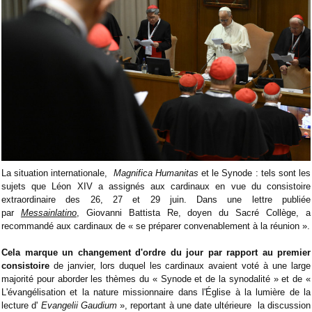
La situation internationale,
Magnifica Humanitas
et le Synode : tels sont les
sujets que Léon XIV a assignés aux cardinaux en vue du consistoire
extraordinaire des 26, 27 et 29 juin. Dans une lettre publiée
par
Messainlatino
, Giovanni Battista Re, doyen du Sacré Collège, a
recommandé aux cardinaux de « se préparer convenablement à la réunion ».
Cela marque un changement d'ordre du jour par rapport au premier
consistoire
de janvier, lors duquel les cardinaux avaient voté à une large
majorité pour aborder les thèmes du « Synode et de la synodalité » et de «
L'évangélisation et la nature missionnaire dans l'Église à la lumière de la
lecture d'
Evangelii Gaudium
», reportant à une date ultérieure la discussion