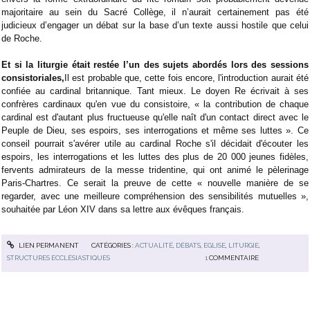
majoritaire au sein du Sacré Collège, il n’aurait certainement pas été
judicieux d’engager un débat sur la base d’un texte aussi hostile que celui
de Roche.
Et si la liturgie était restée l’un des sujets abordés lors des sessions
consistoriales,
Il est probable que, cette fois encore, l'introduction aurait été
confiée au cardinal britannique. Tant mieux. Le doyen Re écrivait à ses
confrères cardinaux qu'en vue du consistoire, « la contribution de chaque
cardinal est d'autant plus fructueuse qu'elle naît d'un contact direct avec le
Peuple de Dieu, ses espoirs, ses interrogations et même ses luttes ». Ce
conseil pourrait s'avérer utile au cardinal Roche s'il décidait d'écouter les
espoirs, les interrogations et les luttes des plus de 20 000 jeunes fidèles,
fervents admirateurs de la messe tridentine, qui ont animé le pèlerinage
Paris-Chartres. Ce serait la preuve de cette « nouvelle manière de se
regarder, avec une meilleure compréhension des sensibilités mutuelles »,
souhaitée par Léon XIV dans sa lettre aux évêques français.
LIEN PERMANENT
CATÉGORIES :
ACTUALITÉ
,
DÉBATS
,
EGLISE
,
LITURGIE
,
STRUCTURES ECCLÉSIASTIQUES
1
COMMENTAIRE