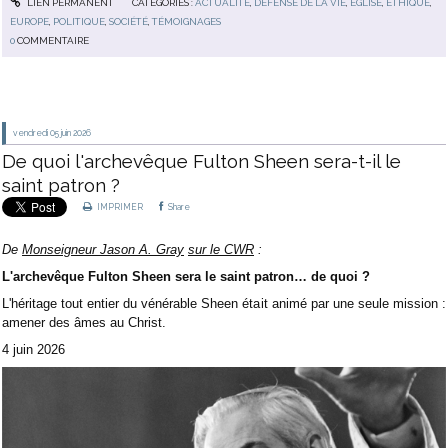
LIEN PERMANENT
CATÉGORIES :
ACTUALITÉ
,
DÉFENSE DE LA VIE
,
EGLISE
,
ETHIQUE
,
EUROPE
,
POLITIQUE
,
SOCIÉTÉ
,
TÉMOIGNAGES
0
COMMENTAIRE
vendredi 05
juin 2026
De quoi l'archevêque Fulton Sheen sera-t-il le
saint patron ?
IMPRIMER
Share
De
Monseigneur Jason A. Gray
sur le CWR
:
L'archevêque Fulton Sheen sera le saint patron… de quoi ?
L'héritage tout entier du vénérable Sheen était animé par une seule mission :
amener des âmes au Christ.
4 juin 2026