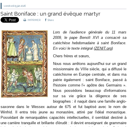
vendredi 05
juin 2026
Saint Boniface : un grand évêque martyr
IMPRIMER
Share
Lors de l'audience générale du 11 mars
2009, le pape Benoît XVI a consacré sa
catéchèse hebdomadaire à saint Boniface.
En voici le texte intégral (
ZENIT.org
)
Chers frères et sœurs,
Nous nous arrêtons aujourd'hui sur un grand
missionnaire du VIIIe siècle, qui a diffusé le
catéchisme en Europe centrale, et dans ma
patrie également : saint Boniface, passé à
l'histoire comme l'« apôtre des Germains ».
Nous possédons beaucoup d'informations
sur sa vie grâce la diligence de ses
biographes : il naquit dans une famille anglo-
saxonne dans le Wessex autour de 675 et fut baptisé avec le nom de
Winfrid. Il entra très jeune au monastère, attiré par l'idéal monastique.
Possédant de remarquables capacités intellectuelles, il semblait destiné à
une carrière tranquille et brillante d'érudit : il devint enseignant de grammaire