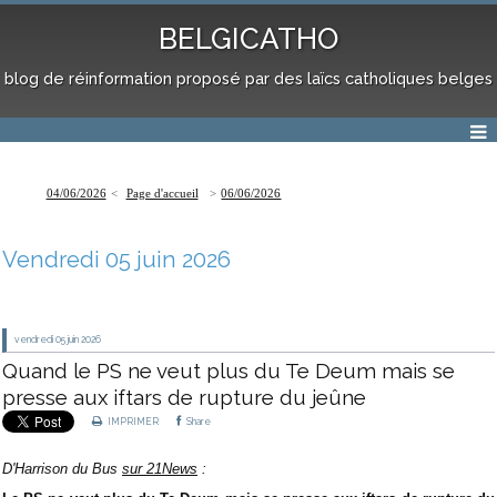
BELGICATHO
blog de réinformation proposé par des laïcs catholiques belges
04/06/2026
Page d'accueil
06/06/2026
Vendredi 05 juin 2026
vendredi 05
juin 2026
Quand le PS ne veut plus du Te Deum mais se
presse aux iftars de rupture du jeûne
IMPRIMER
Share
D'Harrison du Bus
sur 21News
: