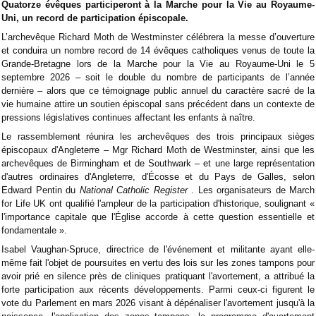
Quatorze évêques participeront à la Marche pour la Vie au Royaume-
Uni, un record de participation épiscopale.
L’archevêque Richard Moth de Westminster célébrera la messe d’ouverture
et conduira un nombre record de 14 évêques catholiques venus de toute la
Grande-Bretagne lors de la Marche pour la Vie au Royaume-Uni le 5
septembre 2026 – soit le double du nombre de participants de l’année
dernière – alors que ce témoignage public annuel du caractère sacré de la
vie humaine attire un soutien épiscopal sans précédent dans un contexte de
pressions législatives continues affectant les enfants à naître.
Le rassemblement réunira les archevêques des trois principaux sièges
épiscopaux d'Angleterre – Mgr Richard Moth de Westminster, ainsi que les
archevêques de Birmingham et de Southwark – et une large représentation
d'autres ordinaires d'Angleterre, d'Écosse et du Pays de Galles, selon
Edward Pentin du
National Catholic Register
. Les organisateurs de March
for Life UK ont qualifié l'ampleur de la participation d'historique, soulignant «
l'importance capitale que l'Église accorde à cette question essentielle et
fondamentale ».
Isabel Vaughan-Spruce, directrice de l'événement et militante ayant elle-
même fait l'objet de poursuites en vertu des lois sur les zones tampons pour
avoir prié en silence près de cliniques pratiquant l'avortement, a attribué la
forte participation aux récents développements. Parmi ceux-ci figurent le
vote du Parlement en mars 2026 visant à dépénaliser l'avortement jusqu'à la