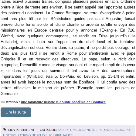
latine, écrivit plusieurs traités, composa plusieurs poésies en latin. Ordonné
prêtre à l'âge de trente ans environ, il se sentit appelé par l'apostolat auprès
des païens du continent. La Grande Bretagne, sa terre, évangélisée à peine
cent ans plus tôt par les Bénédictins guidés par saint Augustin, faisait
preuve d'une foi si solide et d'une charité si ardente qu'elle envoya des
missionnaires en Europe centrale pour y annoncer l'Evangile. En 716,
Winfrid, avec quelques compagnons, se rendit en Frise (aujourd'hui la
Hollande), mais il buta sur l'opposition du chef local et la tentative
d'évangélisation échoua. Rentré dans sa patrie, il ne perdit pas courage, et
deux ans plus tard il se rendit à Rome pour s'entretenir avec le pape
Grégoire II et en recevoir des directives. Le pape, selon le récit d'un
biographe, l'accueillit « avec le visage souriant et le regard empli de douceur
», et dans les jours qui suivirent il tint avec lui « des conversations
importantes » (Willibald,
Vita S. Bonifatii
, ed. Levison, pp. 13-14) et enfin,
après lui avoir imposé le nouveau nom de Boniface, il lui confia avec des
lettres officielles la mission de prêcher l'Evangile parmi les peuples de
Germanie.
illustration :
une miniature illustre
le double baptême de Boniface
Lire la suite
LIEN PERMANENT
CATÉGORIES :
AU RYTHME DE L'ANNÉE LITURGIQUE
,
EGLISE
,
FOI
,
HISTOIRE
,
PATRIMOINE RELIGIEUX
,
SPIRITUALITÉ