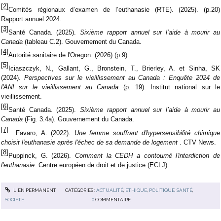
[2]
Comités régionaux d’examen de l’euthanasie (RTE). (2025). (p.20)
Rapport annuel 2024.
[3]
Santé Canada. (2025).
Sixième rapport annuel sur l’aide à mourir au
Canada
(tableau C.2). Gouvernement du Canada.
[4]
Autorité sanitaire de l'Oregon. (2026) (p.9).
[5]
Iciaszczyk, N., Gallant, G., Bronstein, T., Brierley, A. et Sinha, SK
(2024).
Perspectives sur le vieillissement au Canada : Enquête 2024 de
l'ANI sur le vieillissement au Canada
(p. 19). Institut national sur le
vieillissement.
[6]
Santé Canada. (2025).
Sixième rapport annuel sur l’aide à mourir au
Canada
(Fig. 3.4a). Gouvernement du Canada.
[7]
Favaro, A. (2022).
Une femme souffrant d'hypersensibilité chimique
choisit l'euthanasie après l'échec de sa demande de logement
. CTV News.
[8]
Puppinck, G. (2026).
Comment la CEDH a contourné l'interdiction de
l'euthanasie
. Centre européen de droit et de justice (ECLJ).
LIEN PERMANENT
CATÉGORIES :
ACTUALITÉ
,
ETHIQUE
,
POLITIQUE
,
SANTÉ
,
SOCIÉTÉ
0
COMMENTAIRE