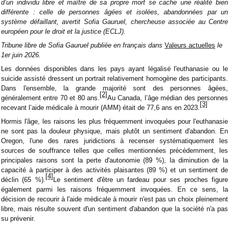
d’un individu libre et maître de sa propre mort se cache une réalité bien
différente : celle de personnes âgées et isolées, abandonnées par un
système défaillant, avertit Sofia Gauruel, chercheuse associée au Centre
européen pour le droit et la justice (ECLJ).
Tribune libre de Sofia Gauruel publiée en français dans
Valeurs actuelles
le
1er juin 2026.
Les données disponibles dans les pays ayant légalisé l'euthanasie ou le
suicide assisté dressent un portrait relativement homogène des participants.
Dans l'ensemble, la grande majorité sont des personnes âgées,
[2]
généralement entre 70 et 80 ans.
Au Canada, l’âge médian des personnes
[3]
recevant l’aide médicale à mourir (AMM) était de 77,6 ans en 2023.
Hormis l'âge, les raisons les plus fréquemment invoquées pour l'euthanasie
ne sont pas la douleur physique, mais plutôt un sentiment d'abandon. En
Oregon, l'une des rares juridictions à recenser systématiquement les
sources de souffrance telles que celles mentionnées précédemment, les
principales raisons sont la perte d'autonomie (89 %), la diminution de la
capacité à participer à des activités plaisantes (89 %) et un sentiment de
[4]
déclin (65 %).
Le sentiment d'être un fardeau pour ses proches figure
également parmi les raisons fréquemment invoquées. En ce sens, la
décision de recourir à l'aide médicale à mourir n'est pas un choix pleinement
libre, mais résulte souvent d'un sentiment d'abandon que la société n'a pas
su prévenir.