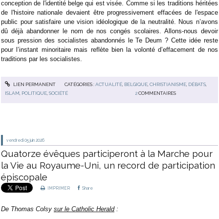
conception de l'identité belge qui est visée. Comme si les traditions héritées
de l'histoire nationale devaient être progressivement effacées de l'espace
public pour satisfaire une vision idéologique de la neutralité. Nous n’avons
dû déjà abandonner le nom de nos congés scolaires. Allons-nous devoir
sous pression des socialistes abandonnés le Te Deum ? Cette idée reste
pour l’instant minoritaire mais reflète bien la volonté d’effacement de nos
traditions par les socialistes.
LIEN PERMANENT
CATÉGORIES :
ACTUALITÉ
,
BELGIQUE
,
CHRISTIANISME
,
DÉBATS
,
ISLAM
,
POLITIQUE
,
SOCIÉTÉ
2
COMMENTAIRES
vendredi 05
juin 2026
Quatorze évêques participeront à la Marche pour
la Vie au Royaume-Uni, un record de participation
épiscopale
IMPRIMER
Share
De
Thomas Colsy
sur le Catholic Herald
: