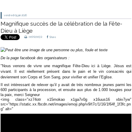
vendredi 05
juin 2026
Magnifique succès de la célébration de la Fête-
Dieu à Liège
IMPRIMER
Share
De la page facebook des organisateurs :
"Nous venons de vivre une magnifique Fête-Dieu ici à Liège. Jésus est
vivant. Il est réellement présent dans le pain et le vin consacrés qui
deviennent son Corps et Son Sang, pour vivifier et unifier l’Eglise.
Il est intéressant de relever qu’il y avait de très nombreux jeunes parmi les
600 participants à la procession, et ensuite aux plus de 1.000 bougies pour
la paix, merci Seigneur
<img class="xz74otr x15mokao x1ga7v0g x16uus16 xbiv7yw"
src="https://static.xx.fbcdn.net/images/emoji.php/v9/t7c/1/16/1f64f_1f3fc.pn
g" alt="