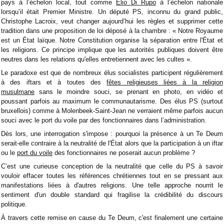
pays à l’échelon local, tout comme
Elio Di Rupo
à l’échelon nationale
lorsqu’il était Premier Ministre. Un député PS, inconnu du grand public,
Christophe Lacroix, veut changer aujourd’hui les règles et supprimer cette
tradition dans une proposition de loi déposé à la chambre : « Notre Royaume
est un État laïque. Notre Constitution organise la séparation entre l'État et
les religions. Ce principe implique que les autorités publiques doivent être
neutres dans les relations qu'elles entretiennent avec les cultes ».
Le paradoxe est que de nombreux élus socialistes participent régulièrement
à des iftars et à toutes des
fêtes religieuses liées à la religion
musulmane
sans le moindre souci, se prenant en photo, en vidéo et
poussant parfois au maximum le communautarisme. Des élus PS (surtout
bruxellois) comme à Molenbeek-Saint-Jean ne verraient même parfois aucun
souci avec le port du voile par des fonctionnaires dans l’administration.
Dès lors, une interrogation s'impose : pourquoi la présence à un Te Deum
serait-elle contraire à la neutralité de l'État alors que la participation à un iftar
ou le
port du voile
des fonctionnaires ne poserait aucun problème ?
C’est une curieuse conception de la neutralité que celle du PS à savoir
vouloir effacer toutes les références chrétiennes tout en se pressant aux
manifestations liées à d'autres religions. Une telle approche nourrit le
sentiment d'un double standard qui fragilise la crédibilité du discours
politique.
À travers cette remise en cause du Te Deum, c'est finalement une certaine