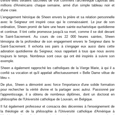
d'entre elles seraient fascinées de voir comment l'archevêque captivait des
millions d'Américains chaque semaine, armé d'un simple tableau noir et
d'une craie.
L'engagement héroïque de Sheen envers la prière et sa relation personnelle
avec le Seigneur ont inspiré ceux qui le connaissaient. Le jour de son
ordination, Sheen promit de faire une heure sainte eucharistique quotidienne
et continue. Il tint cette promesse jusqu'à sa mort, comme il se doit devant
le Saint-Sacrement. Au cours de ces 22 000 heures saintes, Sheen
témoigna de la profondeur de son engagement envers le Seigneur dans le
Saint-Sacrement. Il exhorta ses pairs à s'engager eux aussi dans cette
adoration quotidienne du Seigneur, nous rappelant à tous que nous avons
toujours le temps. Nombreux sont ceux qui ont été inspirés à suivre son
exemple.
Sheen a également rapproché les catholiques de la Vierge Marie, à qui il a
confié sa vocation et qu'il appelait affectueusement « Belle Dame vêtue de
bleu ».
De plus, Sheen a démontré avec force l'importance d'une solide formation
pour rechercher la vérité divine et la partager avec autrui. Passionné par
l'apprentissage, il a obtenu de nombreux diplômes, dont un doctorat en
philosophie de l'Université catholique de Louvain, en Belgique.
Il fut également professeur et consacra des décennies à l'enseignement de
la théologie et de la philosophie à l'Université catholique d'Amérique à