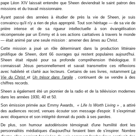
pape Léon XIV laissait entendre que Sheen deviendrait le saint patron des
missions et du travail missionnaire.
Ayant passé des années à étudier de près la vie de Sheen, je suis
convaincu qu'il n'y a rien de plus approprié. Tout son héritage — de sa vie de
prière intense et de sa rigueur intellectuelle à son évangélisation
récompensée par un Emmy et à ses actions caritatives à travers le monde
— était animé par une seule mission : amener des âmes au Christ.
Cette mission a joué un rôle déterminant dans la production littéraire
prolifique de Sheen, dont 66 ouvrages qui restent populaires aujourd'hui.
Sheen était réputé pour sa profonde compréhension théologique. Il
connaissait Jésus personnellement et savait transmettre ces réflexions
avec habileté et clarté aux lecteurs. Certains de ses livres, notamment
La
Vie du Christ
et
Un trésor dans l'argile
, continuent de se vendre à des
chiffres records.
Sheen a également été un pionnier de la radio et de la télévision modernes
dans les années 1930, 40 et 50.
Son émission primée aux Emmy Awards,
« Life Is Worth Living »
, a attiré
des audiences record, venues écouter son message d'espoir. Il s'exprimait
avec éloquence et son intégrité donnait du poids à ses paroles.
De plus, son humour autodérisoire témoignait d'une humilité dont les
personnalités médiatiques d'aujourd'hui feraient bien de s'inspirer. Nombre