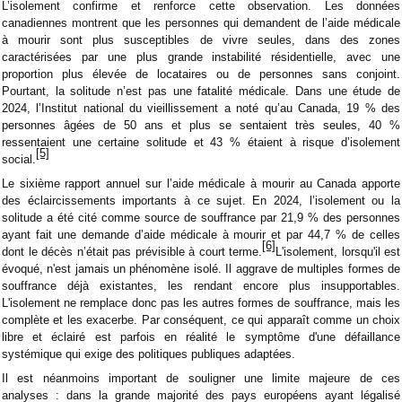
L’isolement confirme et renforce cette observation. Les données
canadiennes montrent que les personnes qui demandent de l’aide médicale
à mourir sont plus susceptibles de vivre seules, dans des zones
caractérisées par une plus grande instabilité résidentielle, avec une
proportion plus élevée de locataires ou de personnes sans conjoint.
Pourtant, la solitude n’est pas une fatalité médicale. Dans une étude de
2024, l’Institut national du vieillissement a noté qu’au Canada, 19 % des
personnes âgées de 50 ans et plus se sentaient très seules, 40 %
ressentaient une certaine solitude et 43 % étaient à risque d’isolement
[5]
social.
Le sixième rapport annuel sur l’aide médicale à mourir au Canada apporte
des éclaircissements importants à ce sujet. En 2024, l’isolement ou la
solitude a été cité comme source de souffrance par 21,9 % des personnes
ayant fait une demande d’aide médicale à mourir et par 44,7 % de celles
[6]
dont le décès n’était pas prévisible à court terme.
L'isolement, lorsqu'il est
évoqué, n'est jamais un phénomène isolé. Il aggrave de multiples formes de
souffrance déjà existantes, les rendant encore plus insupportables.
L'isolement ne remplace donc pas les autres formes de souffrance, mais les
complète et les exacerbe. Par conséquent, ce qui apparaît comme un choix
libre et éclairé est parfois en réalité le symptôme d'une défaillance
systémique qui exige des politiques publiques adaptées.
Il est néanmoins important de souligner une limite majeure de ces
analyses : dans la grande majorité des pays européens ayant légalisé