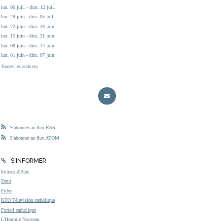
lun. 06 juil. - dim. 12 juil.
lun. 29 juin - dim. 05 juil.
lun. 22 juin - dim. 28 juin
lun. 15 juin - dim. 21 juin
lun. 08 juin - dim. 14 juin
lun. 01 juin - dim. 07 juin
Toutes les archives
S'abonner au flux RSS
S'abonner au flux ATOM
S'INFORMER
Eglises d'Asie
Zenit
Fides
KTO Télévision catholique
Portail catholique
L'Homme Nouveau