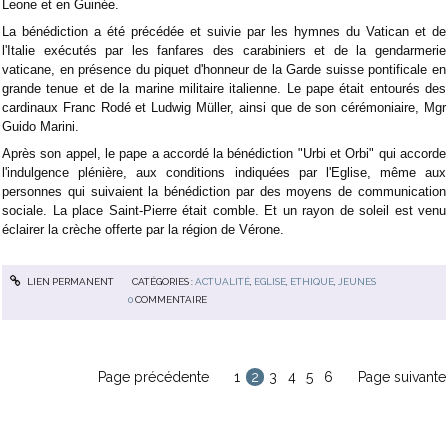
Leone et en Guinée.
La bénédiction a été précédée et suivie par les hymnes du Vatican et de
l'Italie exécutés par les fanfares des carabiniers et de la gendarmerie
vaticane, en présence du piquet d'honneur de la Garde suisse pontificale en
grande tenue et de la marine militaire italienne. Le pape était entourés des
cardinaux Franc Rodé et Ludwig Müller, ainsi que de son cérémoniaire, Mgr
Guido Marini.
Après son appel, le pape a accordé la bénédiction "Urbi et Orbi" qui accorde
l'indulgence plénière, aux conditions indiquées par l'Eglise, même aux
personnes qui suivaient la bénédiction par des moyens de communication
sociale. La place Saint-Pierre était comble. Et un rayon de soleil est venu
éclairer la crèche offerte par la région de Vérone.
LIEN PERMANENT
CATÉGORIES :
ACTUALITÉ
,
EGLISE
,
ETHIQUE
,
JEUNES
0
COMMENTAIRE
Page précédente
1
2
3
4
5
6
Page suivante