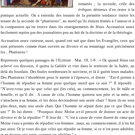
remariés ; la seconde, celle des
évêques désireux d’en rester à la
pratique actuelle. On a entendu des tenants de la première tendance traiter les
tenant de la seconde de “pharisiens”, au motif qu’ils étaient fermés à l’amour et à
la compassion qu’on trouve dans les enseignements de Jésus. Accusation assez
facilement reprise par des journalistes peu au fait de la doctrine et de la théologie.
Accusation assez curieuse, aussi, quand ont sait que dans les Evangiles, ceux qui
sont présentés comme étant ouverts au divorce et au remariage sont précisément
les... Pharisiens !
Reprenons quelques passages de l’Ecriture : Mat. 19, 1-9 : « Or, quand Jésus eut
achevé ces discours, il quitta la Galilée et vint dans le territoire de la Judée, au
delà du Jourdain. Des foules nombreuses le suivirent, et là il guérit leurs malades.
Des Pharisiens l’abordèrent pour le mettre à l’épreuve, et dirent : “Est-il permis à
l’homme de répudier sa femme pour quelque motif que ce soit ?” Il répondit :
“N’avez-vous pas lu que celui qui (les créa), au commencement, les fit mâle et
femelle, et qu’il dit : A cause de cela, l’homme quittera son père et sa mère, et
s’attachera à sa femme, et les deux deviendront une seule chair ? Ainsi ils ne sont
plus deux, mais une seule chair. Que l’homme ne sépare donc pas ce que Dieu a
uni !” Ils lui dirent : “Pourquoi donc Moïse a-t-il prescrit de donner un acte de
divorce et de la répudier ?” Il leur dit : “C’est à cause de votre dureté de cœur que
Moïse vous a permis de répudier vos femmes : mais, au commencement, il n’en fut
pas ainsi. Or je vous dis que celui qui répudie sa femme, si ce n’est pour adultère,
et en épouse une autre, commet un adultère.” »