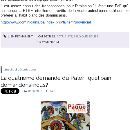
Il est assez connu des francophones pour l'émission "Il était une Foi" qu'il
anime sur la RTBF, rituellement revêtu de la veste autrichienne qu'il semble
préférer à l'habit blanc des dominicains.
http://www.dominicains.be/index.php/fr/item/provincial
LIEN PERMANENT
CATÉGORIES :
ACTUALITÉ
,
BELGIQUE
,
EGLISE
1
COMMENTAIRE
dimanche 28
décembre 2014
La quatrième demande du Pater : quel pain
demandons-nous?
IMPRIMER
Share