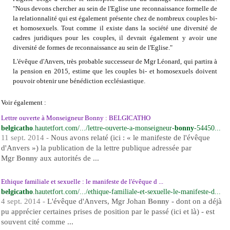
"Nous devons chercher au sein de l'Eglise une reconnaissance formelle de
la relationnalité qui est également présente chez de nombreux couples bi-
et homosexuels. Tout comme il existe dans la société une diversité de
cadres juridiques pour les couples, il devrait également y avoir une
diversité de formes de reconnaissance au sein de l'Eglise."
L'évêque d'Anvers, très probable successeur de Mgr Léonard, qui partira à
la pension en 2015, estime que les couples bi- et homosexuels doivent
pouvoir obtenir une bénédiction ecclésiastique.
Voir également :
Lettre ouverte à Monseigneur Bonny : BELGICATHO
belgicatho
.hautetfort.com/.../lettre-ouverte-a-monseigneur-
bonny
-54450...
11 sept. 2014 -
Nous avons relaté (ici : « le manifeste de l'évêque
d'Anvers ») la publication de la lettre publique adressée par
Mgr
Bonny
aux autorités de ...
Ethique familiale et sexuelle : le manifeste de l'évêque d ...
belgicatho
.hautetfort.com/.../ethique-familiale-et-sexuelle-le-manifeste-d...
4 sept. 2014 -
L'évêque d'Anvers, Mgr Johan
Bonny
- dont on a déjà
pu apprécier certaines prises de position par le passé (ici et là) - est
souvent cité comme ...