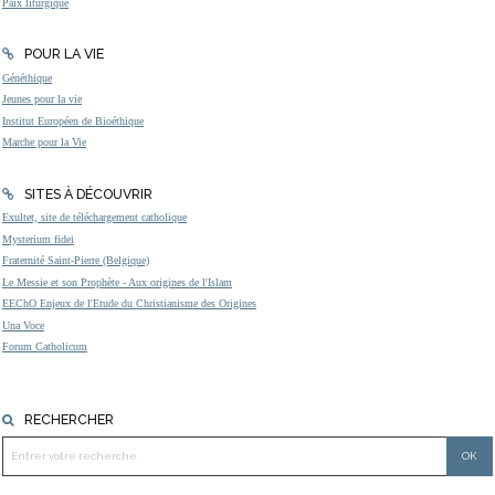
Paix liturgique
POUR LA VIE
Généthique
Jeunes pour la vie
Institut Européen de Bioéthique
Marche pour la Vie
SITES À DÉCOUVRIR
Exultet, site de téléchargement catholique
Mysterium fidei
Fraternité Saint-Pierre (Belgique)
Le Messie et son Prophète - Aux origines de l'Islam
EEChO Enjeux de l'Etude du Christianisme des Origines
Una Voce
Forum Catholicum
RECHERCHER