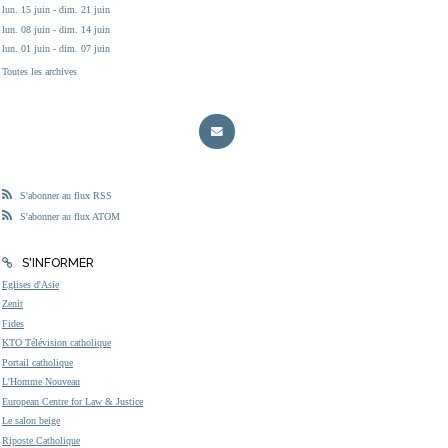
lun. 15 juin - dim. 21 juin
lun. 08 juin - dim. 14 juin
lun. 01 juin - dim. 07 juin
Toutes les archives
S'abonner au flux RSS
S'abonner au flux ATOM
S'INFORMER
Eglises d'Asie
Zenit
Fides
KTO Télévision catholique
Portail catholique
L'Homme Nouveau
European Centre for Law & Justice
Le salon beige
Riposte Catholique