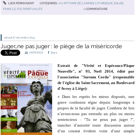
LIEN PERMANENT
CATÉGORIES :
AU RYTHME DE L'ANNÉE LITURGIQUE
,
EGLISE
,
FAMILLE
,
FOI
,
SPIRITUALITÉ
0
COMMENTAIRE
samedi 27
décembre 2014
Juger…ne pas juger : le piège de la miséricorde
IMPRIMER
Share
Extrait de "Vérité et Espérance/Pâque
Nouvelle", n° 93, Noël 2014, édité par
l'association "Sursum Corda" (responsable
de l'église du Saint-Sacrement, au Boulevard
d'Avroy à Liège):
« Dans les esprits les mieux disposés, une
grave confusion règne depuis longtemps à
propos de la faculté de juger. Combien de fois
n’avons-nous pas entendu un plus ou moins
sentencieux : “Tu ne peux pas juger !”,
trancher d’autorité toute discussion autour
d’un constat évident voire d’une simple