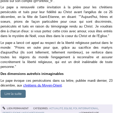
posté sur son compte @Pontifex_fr .
Le pape a renouvelé cette iinvitation à la prière pour les chrétiens
persécutés et tués pour leur fidélité au Christ avant l'angélus de ce 26
décembre, en la fête de Saint-Etienne, en disant: ""Aujourd'hui, frères et
soeurs, prions de façon particulière pour ceux qui sont discriminés,
persécutés et tués en raison du témoignage rendu au Christ. Je voudrais
dire à chacun d'eux: si vous portez cette croix avec amour, vous êtes entrés
dans le mystère de Noël, vous êtes dans le coeur du Christ et de l'Eglise."
Le pape a lancé cet appel au respect de la liberté religieuse partout dans le
monde: "Prions en outre pour que, grâce au sacrifice des martyrs
d'aujourd'hui (ils sont tellement, tellement nombreux), se renforce dans
toutes les régions du monde l'engagement à reconnaître et assurer
concrètement la liberté religieuse, qui est un droit inaliénable de toute
personne."
Des dimensions autrefois inimaginables
Le pape évoque ces persécutions dans sa lettre, publiée mardi dernier, 23
décembre, aux
chrétiens du Moyen-Orient
.
Lire la suite
LIEN PERMANENT
CATÉGORIES :
ACTUALITÉ
,
EGLISE
,
FOI
,
INTERNATIONAL
,
PERSÉCUTIONS ANTICHRÉTIENNES
0
COMMENTAIRE