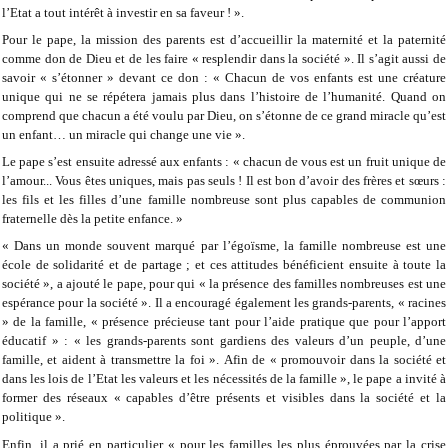
l’Etat a tout intérêt à investir en sa faveur ! ».
Pour le pape, la mission des parents est d’accueillir la maternité et la paternité
comme don de Dieu et de les faire « resplendir dans la société ». Il s’agit aussi de
savoir « s’étonner » devant ce don : « Chacun de vos enfants est une créature
unique qui ne se répétera jamais plus dans l’histoire de l’humanité. Quand on
comprend que chacun a été voulu par Dieu, on s’étonne de ce grand miracle qu’est
un enfant… un miracle qui change une vie ».
Le pape s’est ensuite adressé aux enfants : « chacun de vous est un fruit unique de
l’amour... Vous êtes uniques, mais pas seuls ! Il est bon d’avoir des frères et sœurs :
les fils et les filles d’une famille nombreuse sont plus capables de communion
fraternelle dès la petite enfance. »
« Dans un monde souvent marqué par l’égoïsme, la famille nombreuse est une
école de solidarité et de partage ; et ces attitudes bénéficient ensuite à toute la
société », a ajouté le pape, pour qui « la présence des familles nombreuses est une
espérance pour la société ». Il a encouragé également les grands-parents, « racines
» de la famille, « présence précieuse tant pour l’aide pratique que pour l’apport
éducatif » : « les grands-parents sont gardiens des valeurs d’un peuple, d’une
famille, et aident à transmettre la foi ».
Afin de « promouvoir dans la société et
dans les lois de l’Etat les valeurs et les nécessités de la famille », le pape a invité à
former des réseaux « capables d’être présents et visibles dans la société et la
politique ».
Enfin, il a prié en particulier « pour les familles les plus éprouvées par la crise