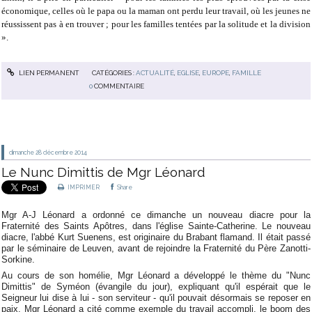
économique, celles où le papa ou la maman ont perdu leur travail, où les jeunes ne
réussissent pas à en trouver ; pour les familles tentées par la solitude et la division
».
LIEN PERMANENT
CATÉGORIES :
ACTUALITÉ
,
EGLISE
,
EUROPE
,
FAMILLE
0
COMMENTAIRE
dimanche 28
décembre 2014
Le Nunc Dimittis de Mgr Léonard
IMPRIMER
Share
Mgr A-J Léonard a ordonné ce dimanche un nouveau diacre pour la
Fraternité des Saints Apôtres, dans l'église Sainte-Catherine. Le nouveau
diacre, l'abbé Kurt Suenens, est originaire du Brabant flamand. Il était passé
par le séminaire de Leuven, avant de rejoindre la Fraternité du Père Zanotti-
Sorkine.
Au cours de son homélie, Mgr Léonard a développé le thème du "Nunc
Dimittis" de Syméon (évangile du jour), expliquant qu'il espérait que le
Seigneur lui dise à lui - son serviteur - qu'il pouvait désormais se reposer en
paix. Mgr Léonard a cité comme exemple du travail accompli, le boom des