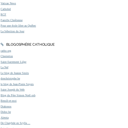
Vatican News
Cathobel
RCF
Famille Chrétienne
Pour une école libre au Québec
La Sélection du Jour
BLOGOSPHÈRE CATHOLIQUE
catho.org
Chesterton
Saint-Sacrement Liège
La Nef
Le blog de Jeanne Smits
donchristophe.be
le blog de Jean-Pierre Snyers
Saint Joseph du Web
Blog du Père Simon Noël osb
Benoît-et-moi
Diakonos
Didoc.be
Aleteia
De Charybde en Scylla ...