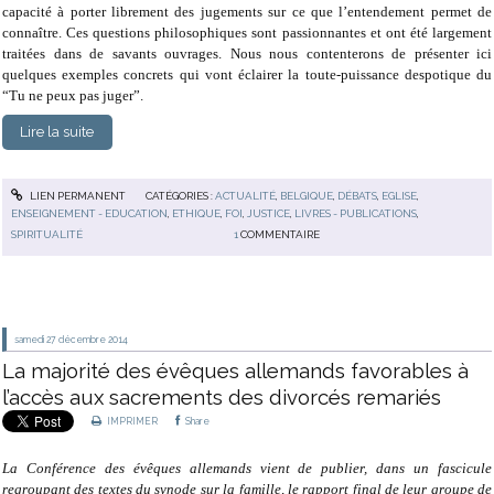
capacité à porter librement des jugements sur ce que l’entendement permet de
connaître. Ces questions philosophiques sont passionnantes et ont été largement
traitées dans de savants ouvrages. Nous nous contenterons de présenter ici
quelques exemples concrets qui vont éclairer la toute-puissance despotique du
“Tu ne peux pas juger”.
Lire la suite
LIEN PERMANENT
CATÉGORIES :
ACTUALITÉ
,
BELGIQUE
,
DÉBATS
,
EGLISE
,
ENSEIGNEMENT - EDUCATION
,
ETHIQUE
,
FOI
,
JUSTICE
,
LIVRES - PUBLICATIONS
,
SPIRITUALITÉ
1
COMMENTAIRE
samedi 27
décembre 2014
La majorité des évêques allemands favorables à
l’accès aux sacrements des divorcés remariés
IMPRIMER
Share
La Conférence des évêques allemands vient de publier, dans un fascicule
regroupant des textes du synode sur la famille, le rapport final de leur groupe de