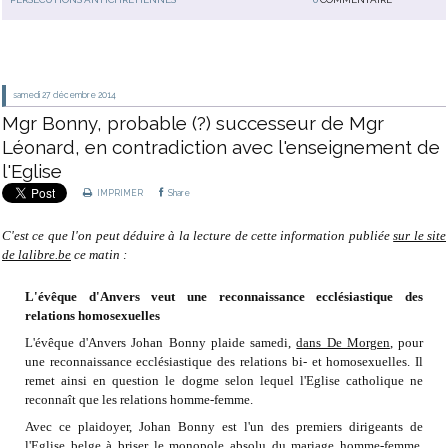
samedi 27
décembre 2014
Mgr Bonny, probable (?) successeur de Mgr
Léonard, en contradiction avec l'enseignement de
l'Eglise
IMPRIMER
Share
C'est ce que l'on peut déduire à la lecture de cette information publiée
sur le site
de lalibre.be
ce matin :
L'évêque d'Anvers veut une reconnaissance ecclésiastique des
relations homosexuelles
L'évêque d'Anvers Johan Bonny plaide samedi,
dans De Morgen
, pour
une reconnaissance ecclésiastique des relations bi- et homosexuelles. Il
remet ainsi en question le dogme selon lequel l'Eglise catholique ne
reconnaît que les relations homme-femme.
Avec ce plaidoyer, Johan Bonny est l'un des premiers dirigeants de
l'Eglise belge à briser le monopole absolu du mariage homme-femme.