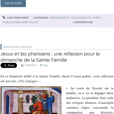
Lire la suite
LIEN PERMANENT
CATÉGORIES :
ENSEIGNEMENT - EDUCATION
,
FOI
,
LIVRES -
PUBLICATIONS
,
SPIRITUALITÉ
0
COMMENTAIRE
dimanche 28
décembre 2014
Jésus et les pharisiens : une réflexion pour le
dimanche de la Sainte Famille
IMPRIMER
Share
En ce dimanche dédié à la Sainte Famille, Denis Crouan publie cette réflexion
sur son site « Pro Liturgia » :
« Au cours du Synode sur la
famille, on a vu se dégager deux
tendances. La première était celle
des évêques désireux d’assouplir
certaines règles concernant la
communion aux divorcés-