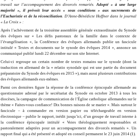
travail sur l’accompagnement des divorcés remariés.
Adopté « à une large
majorité », il prévoit leur accès « sous conditions » aux sacrements de
l’Eucharistie et de la réconciliation
. D’Anne-Bénédicte Hoffner dans le journal
« La Croix » :
Après l’achèvement de la troisième assemblée générale extraordinaire du Synode
des évêques sur « Les défis pastoraux de la famille dans le contexte de
l’évangélisation », la Conférence des évêques allemands publie un fascicule
intitulé « Textes et documents sur le synode des évêques 2014 », annonce un
communiqué publié lundi 22 décembre sur son site Internet.
Celui-ci regroupe un certain nombre de textes romains sur le synode (dont la
traduction en allemand de la « relatio synodale qui est une partie du document
préparatoire du Synode des évêques en 2015 »), mais aussi plusieurs contributions
des évêques allemands eux-mêmes.
Parmi ces dernières figure la réponse de la conférence épiscopale allemande au
questionnaire adressé par le secrétariat du Synode en octobre 2013 à tous les
diocèses, la campagne de communication de l’Église catholique allemandes sur le
thème « Faites-vous confiance! Dix bonnes raisons de se marier ». Mais surtout le
fascicule – à commander en version papier ou téléchargeable en version
électronique – publie le rapport, inédit jusqu’ici, d’un groupe de travail interne à
la conférence épiscopale intitulé « Voies théologiquement responsables et
pastoralement adaptées pour un accompagnement des divorcés remariés ». Un
rapport final qui a été présenté et adopté en conseil permanent le 23 juin 2014 (1).