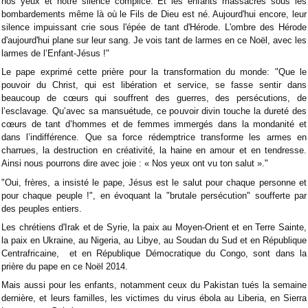
nos yeux et notre silence complice. Et les enfants massacrés sous les
bombardements même là où le Fils de Dieu est né. Aujourd'hui encore, leur
silence impuissant crie sous l'épée de tant d'Hérode. L'ombre des Hérode
d'aujourd'hui plane sur leur sang. Je vois tant de larmes en ce Noël, avec les
larmes de l’Enfant-Jésus !"
Le pape exprimé cette prière pour la transformation du monde: "Que le
pouvoir du Christ, qui est libération et service, se fasse sentir dans
beaucoup de cœurs qui souffrent des guerres, des persécutions, de
l’esclavage. Qu’avec sa mansuétude, ce pouvoir divin touche la dureté des
cœurs de tant d’hommes et de femmes immergés dans la mondanité et
dans l’indifférence. Que sa force rédemptrice transforme les armes en
charrues, la destruction en créativité, la haine en amour et en tendresse.
Ainsi nous pourrons dire avec joie : « Nos yeux ont vu ton salut »."
"Oui, frères, a insisté le pape, Jésus est le salut pour chaque personne et
pour chaque peuple !", en évoquant la "brutale persécution" soufferte par
des peuples entiers.
Les chrétiens d'Irak et de Syrie, la paix au Moyen-Orient et en Terre Sainte,
la paix en Ukraine, au Nigeria, au Libye, au Soudan du Sud et en République
Centrafricaine, et en République Démocratique du Congo, sont dans la
prière du pape en ce Noël 2014.
Mais aussi pour les enfants, notamment ceux du Pakistan tués la semaine
dernière, et leurs familles, les victimes du virus ébola au Liberia, en Sierra