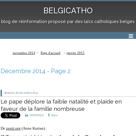
BELGICATHO
blog de réinformation proposé par des laïcs catholiques belges
novembre 2014
Page d'accueil
janvier 2015
Décembre 2014
- Page 2
dimanche 28
décembre 2014
Le pape déplore la faible natalité et plaide en
faveur de la famille nombreuse
IMPRIMER
Share
De
zenit.org
(Anne Kurian) :