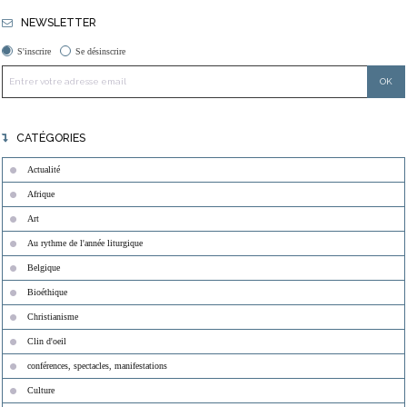
NEWSLETTER
S'inscrire
Se désinscrire
CATÉGORIES
Actualité
Afrique
Art
Au rythme de l'année liturgique
Belgique
Bioéthique
Christianisme
Clin d'oeil
conférences, spectacles, manifestations
Culture