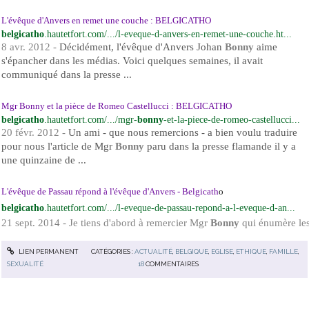
L'évêque d'Anvers en remet une couche : BELGICATHO
belgicatho
.hautetfort.com/.../l-eveque-d-anvers-en-remet-une-couche.ht...
8 avr. 2012 -
Décidément, l'évêque d'Anvers Johan
Bonny
aime
s'épancher dans les médias. Voici quelques semaines, il avait
communiqué dans la presse ...
Mgr Bonny et la pièce de Romeo Castellucci : BELGICATHO
belgicatho
.hautetfort.com/.../mgr-
bonny
-et-la-piece-de-romeo-castellucci...
20 févr. 2012 -
Un ami - que nous remercions - a bien voulu traduire
pour nous l'article de Mgr
Bonny
paru dans la presse flamande il y a
une quinzaine de ...
L'évêque de Passau répond à l'évêque d'Anvers - Belgicath
o
belgicatho
.hautetfort.com/.../l-eveque-de-passau-repond-a-l-eveque-d-an...
21 sept. 2014 -
Je tiens d'abord à remercier Mgr
Bonny
qui énumère les 
LIEN PERMANENT
CATÉGORIES :
ACTUALITÉ
,
BELGIQUE
,
EGLISE
,
ETHIQUE
,
FAMILLE
,
SEXUALITÉ
18
COMMENTAIRES