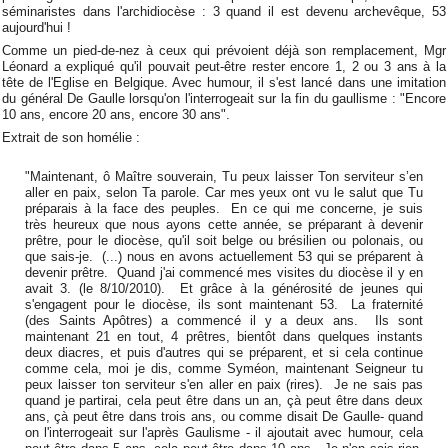
séminaristes dans l'archidiocèse : 3 quand il est devenu archevêque, 53
aujourd'hui !
Comme un pied-de-nez à ceux qui prévoient déjà son remplacement, Mgr
Léonard a expliqué qu'il pouvait peut-être rester encore 1, 2 ou 3 ans à la
tête de l'Eglise en Belgique. Avec humour, il s'est lancé dans une imitation
du général De Gaulle lorsqu'on l'interrogeait sur la fin du gaullisme : "Encore
10 ans, encore 20 ans, encore 30 ans".
Extrait de son homélie :
"Maintenant, ô Maître souverain, Tu peux laisser Ton serviteur s’en
aller en paix, selon Ta parole. Car mes yeux ont vu le salut que Tu
préparais à la face des peuples. En ce qui me concerne, je suis
très heureux que nous ayons cette année, se préparant à devenir
prêtre, pour le diocèse, qu'il soit belge ou brésilien ou polonais, ou
que sais-je. (...) nous en avons actuellement 53 qui se préparent à
devenir prêtre. Quand j'ai commencé mes visites du diocèse il y en
avait 3. (le 8/10/2010). Et grâce à la générosité de jeunes qui
s'engagent pour le diocèse, ils sont maintenant 53. La fraternité
(des Saints Apôtres) a commencé il y a deux ans. Ils sont
maintenant 21 en tout, 4 prêtres, bientôt dans quelques instants
deux diacres, et puis d'autres qui se préparent, et si cela continue
comme cela, moi je dis, comme Syméon, maintenant Seigneur tu
peux laisser ton serviteur s'en aller en paix (rires). Je ne sais pas
quand je partirai, cela peut être dans un an, çà peut être dans deux
ans, çà peut être dans trois ans, ou comme disait De Gaulle- quand
on l'interrogeait sur l'après Gaulisme - il ajoutait avec humour, cela