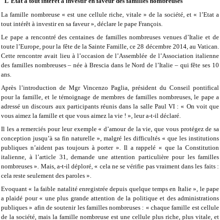
"L'Etat a tout intérêt à investir en faveur des familles nombreuses"
La famille nombreuse « est une cellule riche, vitale » de la société, et « l’Etat a
tout intérêt à investir en sa faveur », déclare le pape François.
Le pape a rencontré des centaines de familles nombreuses venues d’Italie et de
toute l’Europe, pour la fête de la Sainte Famille, ce 28 décembre 2014, au Vatican.
Cette rencontre avait lieu à l’occasion de l’Assemblée de l’Association italienne
des familles nombreuses – née à Brescia dans le Nord de l’Italie – qui fête ses 10
ans.
Après l’introduction de Mgr Vincenzo Paglia, président du Conseil pontifical
pour la famille, et le témoignage de membres de familles nombreuses, le pape a
adressé un discours aux participants réunis dans la salle Paul VI : « On voit que
vous aimez la famille et que vous aimez la vie ! », leur a-t-il déclaré.
Il les a remerciés pour leur exemple « d’amour de la vie, que vous protégez de sa
conception jusqu’à sa fin naturelle », malgré les difficultés « que les institutions
publiques n’aident pas toujours à porter ». Il a rappelé « que la Constitution
italienne, à l’article 31, demande une attention particulière pour les familles
nombreuses ». Mais, a-t-il déploré, « cela ne se vérifie pas vraiment dans les faits :
cela reste seulement des paroles ».
Evoquant « la faible natalité enregistrée depuis quelque temps en Italie », le pape
a plaidé pour « une plus grande attention de la politique et des administrations
publiques » afin de soutenir les familles nombreuses : « chaque famille est cellule
de la société, mais la famille nombreuse est une cellule plus riche, plus vitale, et