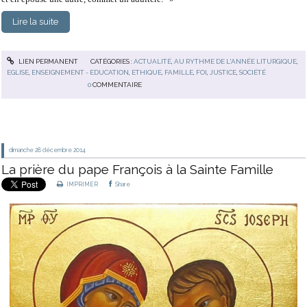
Lire la suite
LIEN PERMANENT
CATÉGORIES :
ACTUALITÉ
,
AU RYTHME DE L'ANNÉE LITURGIQUE
,
EGLISE
,
ENSEIGNEMENT - EDUCATION
,
ETHIQUE
,
FAMILLE
,
FOI
,
JUSTICE
,
SOCIÉTÉ
0
COMMENTAIRE
dimanche 28
décembre 2014
La prière du pape François à la Sainte Famille
IMPRIMER
Share