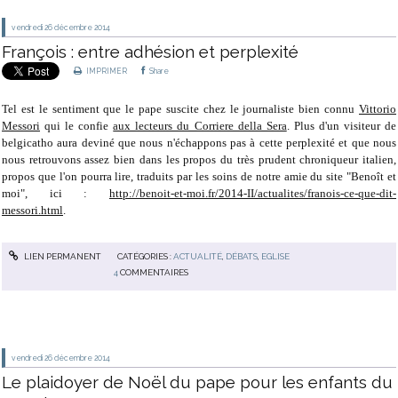
vendredi 26
décembre 2014
François : entre adhésion et perplexité
IMPRIMER
Share
Tel est le sentiment que le pape suscite chez le journaliste bien connu
Vittorio
Messori
qui le confie
aux lecteurs du Corriere della Sera
. Plus d'un visiteur de
belgicatho aura deviné que nous n'échappons pas à cette perplexité et que nous
nous retrouvons assez bien dans les propos du très prudent chroniqueur italien,
propos que l'on pourra lire, traduits par les soins de notre amie du site "Benoît et
moi", ici :
http://benoit-et-moi.fr/2014-II/actualites/franois-ce-que-dit-
messori.html
.
LIEN PERMANENT
CATÉGORIES :
ACTUALITÉ
,
DÉBATS
,
EGLISE
4
COMMENTAIRES
vendredi 26
décembre 2014
Le plaidoyer de Noël du pape pour les enfants du