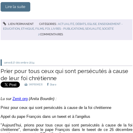
Lire la suite
LIEN PERMANENT
CATÉGORIES :
ACTUALITÉ
,
DÉBATS
,
EGLISE
,
ENSEIGNEMENT -
EDUCATION
,
ETHIQUE
,
FILMS
,
FOI
,
LIVRES - PUBLICATIONS
,
SEXUALITÉ
,
SOCIÉTÉ
2
COMMENTAIRES
samedi 27
décembre 2014
Prier pour tous ceux qui sont persécutés à cause
de leur foi chrétienne
IMPRIMER
Share
Lu sur
Zenit.org
(Anita Bourdin) :
Priez pour ceux qui sont persécutés à cause de la foi chrétienne
Appel du pape François dans un tweet et à l'angélus
"Aujourd’hui, prions pour tous ceux qui sont persécutés à cause de la foi
chrétienne", demande le pape François dans le tweet de ce 26 décembre