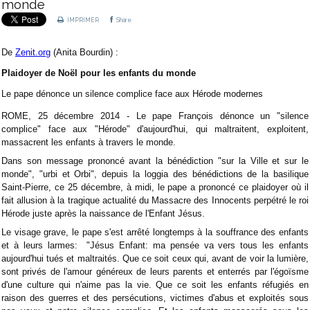
monde
IMPRIMER
Share
De
Zenit.org
(Anita Bourdin) :
Plaidoyer de Noël pour les enfants du monde
Le pape dénonce un silence complice face aux Hérode modernes
ROME, 25 décembre 2014
- Le pape François dénonce un "silence
complice" face aux "Hérode" d'aujourd'hui, qui maltraitent, exploitent,
massacrent les enfants à travers le monde.
Dans son message prononcé avant la bénédiction "sur la Ville et sur le
monde", "urbi et Orbi", depuis la loggia des bénédictions de la basilique
Saint-Pierre, ce 25 décembre, à midi, le pape a prononcé ce plaidoyer où il
fait allusion à la tragique actualité du Massacre des Innocents perpétré le roi
Hérode juste après la naissance de l'Enfant Jésus.
Le visage grave, le pape s'est arrêté longtemps à la souffrance des enfants
et à leurs larmes: "Jésus Enfant: ma pensée va vers tous les enfants
aujourd'hui tués et maltraités. Que ce soit ceux qui, avant de voir la lumière,
sont privés de l'amour généreux de leurs parents et enterrés par l'égoïsme
d'une culture qui n'aime pas la vie. Que ce soit les enfants réfugiés en
raison des guerres et des persécutions, victimes d'abus et exploités sous