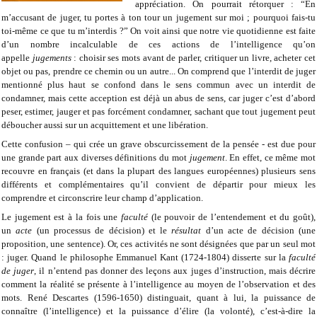
appréciation. On pourrait rétorquer : “En
m’accusant de juger, tu portes à ton tour un jugement sur moi ; pourquoi fais-tu
toi-même ce que tu m’interdis ?” On voit ainsi que notre vie quotidienne est faite
d’un nombre incalculable de ces actions de l’intelligence qu’on
appelle
jugements
: choisir ses mots avant de parler, critiquer un livre, acheter cet
objet ou pas, prendre ce chemin ou un autre... On comprend que l’interdit de juger
mentionné plus haut se confond dans le sens commun avec un interdit de
condamner, mais cette acception est déjà un abus de sens, car juger c’est d’abord
peser, estimer, jauger et pas forcément condamner, sachant que tout jugement peut
déboucher aussi sur un acquittement et une libération.
Cette confusion – qui crée un grave obscurcissement de la pensée - est due pour
une grande part aux diverses définitions du mot
jugement
. En effet, ce même mot
recouvre en français (et dans la plupart des langues européennes) plusieurs sens
différents et complémentaires qu’il convient de départir pour mieux les
comprendre et circonscrire leur champ d’application.
Le jugement est à la fois une
faculté
(le pouvoir de l’entendement et du goût),
un
acte
(un processus de décision) et le
résultat
d’un acte de décision (une
proposition, une sentence). Or, ces activités ne sont désignées que par un seul mot
: juger. Quand le philosophe Emmanuel Kant (1724-1804) disserte sur la
faculté
de juger
, il n’entend pas donner des leçons aux juges d’instruction, mais décrire
comment la réalité se présente à l’intelligence au moyen de l’observation et des
mots. René Descartes (1596-1650) distinguait, quant à lui, la puissance de
connaître (l’intelligence) et la puissance d’élire (la volonté), c’est-à-dire la