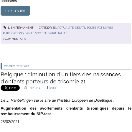
opposées.
Lire la suite
LIEN PERMANENT
CATÉGORIES :
ACTUALITÉ
,
DÉBATS
,
EGLISE
,
FOI
,
LIVRES -
PUBLICATIONS
,
SANTÉ
,
SOCIÉTÉ
,
SPIRITUALITÉ
0
COMMENTAIRE
samedi 27
février 2021
Belgique : diminution d'un tiers des naissances
d'enfants porteurs de trisomie 21
IMPRIMER
Share
De L. Vanbellingen s
ur le site de l'Institut Européen de Bioéthique
:
Augmentation des avortements d'enfants trisomiques depuis le
remboursement du NIP-test
25/02/2021