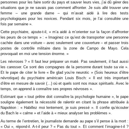
personnes pour les faire sortir du pays et sauver leurs vies, j’ai dû gérer des
situations que je ne savais pas comment affronter. Je suis allé trouver une
femme – une grande dame – qui m’avait aidé à lire des tests
psychologiques pour les novices. Pendant six mois, je l’ai consultée une
fois par semaine ».
Cette psychiatre, ajoute-t-il, « m’a aidé à m’orienter sur la façon d’affronter
les peurs de ce temps » : « Imaginez ce qu’est de transporter une personne
cachée dans une voiture – avec seulement une couverture – et passer trois
postes de contrôle militaire dans la zone de Campo de Mayo. Cela
provoquait en moi une tension énorme. »
Les névroses ? « Il faut leur préparer un maté. Pas seulement, il faut aussi
les caresser. Ce sont des compagnes de la personne durant toute sa vie ».
Et le pape de citer le livre « Be glad you’re neurotic » (Sois heureux d’être
névrotique) du psychiatre américain Louis Bisch: « Il est très important
d’être en mesure de savoir (…) où et quels sont nos maux spirituels. Avec le
temps, on apprend à connaître ses propres névroses ».
Estimant que « tout prêtre doit connaître la psychologie humaine », le pape
souligne également la nécessité de ralentir en citant la phrase attribuée à
Napoléon : « Habillez moi lentement, je suis pressé ». Il confie qu’écouter
du Bach le « calme » et l’aide à « mieux analyser les problèmes ».
Au terme de l’entretien, le journaliste demande au pape s’il pense à la mort :
« Oui », répond-il. A-t-il peur ? « Pas du tout ». Et comment l’imagine-t-il ?