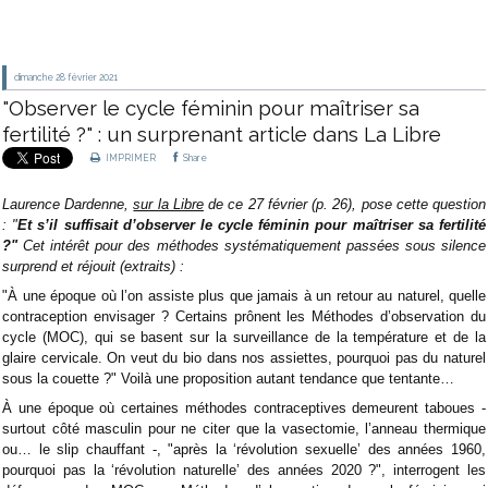
dimanche 28
février 2021
"Observer le cycle féminin pour maîtriser sa
fertilité ?" : un surprenant article dans La Libre
IMPRIMER
Share
Laurence Dardenne,
sur la Libre
de ce 27 février (p. 26), pose cette question
: "
Et s’il suffisait d’observer le cycle
féminin pour maîtriser sa
fertilité
?"
Cet intérêt pour des méthodes systématiquement passées sous silence
surprend et réjouit (extraits) :
"À une époque où l’on assiste plus que jamais à un retour au
naturel, quelle
contraception envisager ?
Certains prônent les Méthodes d’observation du
cycle (MOC),
qui se basent sur la surveillance de la température et de la
glaire cervicale.
On veut du bio dans nos assiettes, pourquoi pas du naturel
sous la couette ?"
Voilà une proposition autant tendance que tentante…
À une époque où certaines méthodes contraceptives demeurent taboues -
surtout côté masculin pour ne citer que la vasectomie, l’anneau thermique
ou… le slip chauffant -, "après la ‘révolution sexuelle’ des années 1960,
pourquoi pas la ‘révolution naturelle’ des années 2020 ?", interrogent les