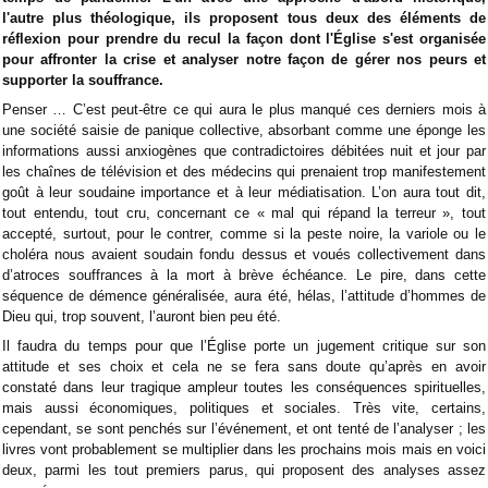
l'autre plus théologique, ils proposent tous deux des éléments de
réflexion pour prendre du recul la façon dont l'Église s'est organisée
pour affronter la crise et analyser notre façon de gérer nos peurs et
supporter la souffrance.
Penser … C’est peut-être ce qui aura le plus manqué ces derniers mois à
une société saisie de panique collective, absorbant comme une éponge les
informations aussi anxiogènes que contradictoires débitées nuit et jour par
les chaînes de télévision et des médecins qui prenaient trop manifestement
goût à leur soudaine importance et à leur médiatisation. L’on aura tout dit,
tout entendu, tout cru, concernant ce « mal qui répand la terreur », tout
accepté, surtout, pour le contrer, comme si la peste noire, la variole ou le
choléra nous avaient soudain fondu dessus et voués collectivement dans
d’atroces souffrances à la mort à brève échéance. Le pire, dans cette
séquence de démence généralisée, aura été, hélas, l’attitude d’hommes de
Dieu qui, trop souvent, l’auront bien peu été.
Il faudra du temps pour que l’Église porte un jugement critique sur son
attitude et ses choix et cela ne se fera sans doute qu’après en avoir
constaté dans leur tragique ampleur toutes les conséquences spirituelles,
mais aussi économiques, politiques et sociales. Très vite, certains,
cependant, se sont penchés sur l’événement, et ont tenté de l’analyser ; les
livres vont probablement se multiplier dans les prochains mois mais en voici
deux, parmi les tout premiers parus, qui proposent des analyses assez