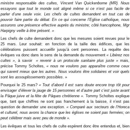
ministre responsable des cultes, Vincent Van Quickenborne (MR). Nous
essayons que tout le monde soit aligné même si ce n’est pas facile de
parler d’une seule voix. Les chefs de cultes demandent en tout cas de
pouvoir faire partie du débat. En ce qui concerne l’Eglise catholique, nous
assurons une présence effective auprès du ministre; côté francophone, Mgr
Harpigny veille à être présent. »
Les chefs de culte demandent donc que les mesures soient revues pour le
25 mars. Leur souhait: en fonction de la taille des édifices, que les
célébrations puissent accueillir jusqu’à cent personnes. La requête des
évêques va donc dans le sens de la demande du mouvement
« Libérez nos
cultes »
, à savoir
« revenir à un protocole sanitaire plus juste »
mais,
précise Tommy Scholtes,
« nous ne voulons pas apparaître comme ceux
qui savent mieux que les autres. Nous voulons être solidaires et voir quels
sont les assouplissements possibles
. »
Pourquoi le 25 mars?
« Tout d’abord il est sans doute encore trop tôt pour
envisager d’élever la jauge de 15 personnes et d’autre part c’est juste avant
la Pâque juive et la fête de Pâques chrétienne ».
Tommy Scholtes explique
que, tant que chiffres ne sont pas franchement à la baisse, il n’est pas
question de demander une exception.
« Comparé aux secteurs de l’Horeca
et culturel, nous avons la chance que les églises ne soient pas fermées; on
peut célébrer mais avec peu de monde ».
Les évêques et tous les chefs de culte espèrent donc être entendus et, bien