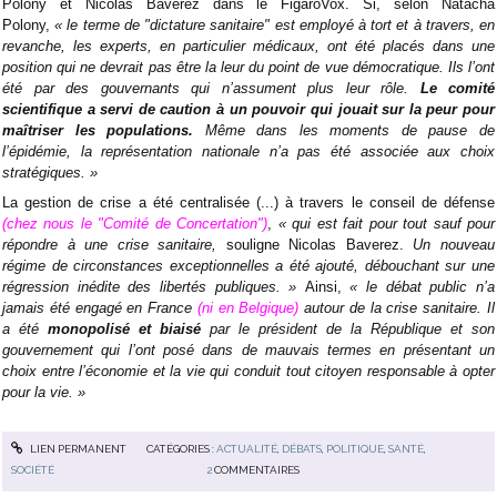
Polony et Nicolas Baverez dans le FigaroVox. Si, selon Natacha
Polony,
«
le terme de "dictature sanitaire" est employé à tort et à travers, en
revanche, les experts, en particulier médicaux, ont été placés dans une
position qui ne devrait pas être la leur du point de vue démocratique. Ils l’ont
été par des gouvernants qui n’assument plus leur rôle.
Le comité
scientifique a servi de caution à un pouvoir qui jouait sur la peur pour
maîtriser les populations.
Même dans les moments de pause de
l’épidémie, la représentation nationale n’a pas été associée aux choix
stratégiques.
»
La gestion de crise a été centralisée (...) à travers le conseil de défense
(chez nous le "Comité de Concertation")
,
«
qui est fait pour tout sauf pour
répondre à une crise sanitaire,
souligne Nicolas Baverez.
Un nouveau
régime de circonstances exceptionnelles a été ajouté, débouchant sur une
régression inédite des libertés publiques.
»
Ainsi,
«
le débat public n’a
jamais été engagé en France
(ni en Belgique)
autour de la crise sanitaire. Il
a été
monopolisé et biaisé
par le président de la République et son
gouvernement qui l’ont posé dans de mauvais termes en présentant un
choix entre l’économie et la vie qui conduit tout citoyen responsable à opter
pour la vie.
»
LIEN PERMANENT
CATÉGORIES :
ACTUALITÉ
,
DÉBATS
,
POLITIQUE
,
SANTÉ
,
SOCIÉTÉ
2
COMMENTAIRES