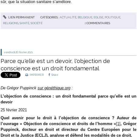
sûr, que la situation sanitaire s’améliore.
LIEN PERMANENT
CATÉGORIES :
ACTUALITÉ
,
BELGIQUE
,
EGLISE
,
POLITIQUE
,
RELIGIONS
,
SANTÉ
,
SOCIÉTÉ
2
COMMENTAIRES
vendredi 26
février 2021
Parce qu'elle est un devoir, l'objection de
conscience est un droit fondamental
IMPRIMER
Share
De Grégor Puppinck
sur gènéthique.org
:
L’objection de conscience : un droit fondamental parce qu’elle est un
devoir
25 février 2021
Quel avenir pour le droit à l’objection de conscience ? Auteur de
l’ouvrage « Objection de conscience et droits de l’homme »
[1]
, Grégor
Puppinck, docteur en droit et directeur du Centre Européen pour le
Droit et la Justice (ECLJ), analyse et défend les modalités de ce droit.