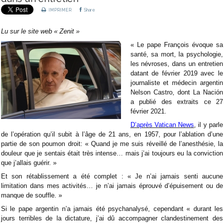
IMPRIMER
Share
Lu sur le site web « Zenit »
« Le pape François évoque sa
santé, sa mort, la psychologie,
les névroses, dans un entretien
datant de février 2019 avec le
journaliste et médecin argentin
Nelson Castro, dont La Nación
a publié des extraits ce 27
février 2021.
D’après Vatican News
, il y parle
de l’opération qu’il subit à l’âge de 21 ans, en 1957, pour l’ablation d’une
partie de son poumon droit: « Quand je me suis réveillé de l’anesthésie, la
douleur que je sentais était très intense… mais j’ai toujours eu la conviction
que j’allais guérir. »
Et son rétablissement a été complet : « Je n’ai jamais senti aucune
limitation dans mes activités… je n’ai jamais éprouvé d’épuisement ou de
manque de souffle. »
Si le pape argentin n’a jamais été psychanalysé, cependant « durant les
jours terribles de la dictature, j’ai dû accompagner clandestinement des