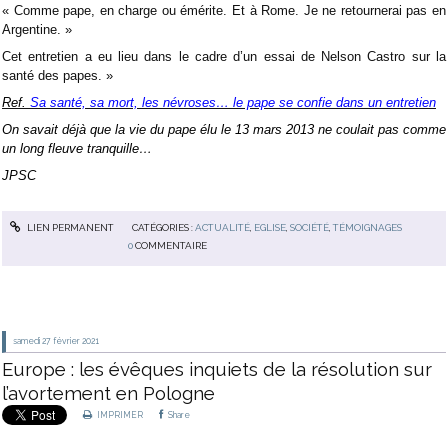
« Comme pape, en charge ou émérite. Et à Rome. Je ne retournerai pas en
Argentine. »
Cet entretien a eu lieu dans le cadre d’un essai de Nelson Castro sur la
santé des papes. »
Ref.
Sa santé, sa mort, les névroses… le pape se confie dans un entretien
On savait déjà que la vie du pape élu le 13 mars 2013 ne coulait pas comme
un long fleuve tranquille…
JPSC
LIEN PERMANENT
CATÉGORIES :
ACTUALITÉ
,
EGLISE
,
SOCIÉTÉ
,
TÉMOIGNAGES
0
COMMENTAIRE
samedi 27
février 2021
Europe : les évêques inquiets de la résolution sur
l’avortement en Pologne
IMPRIMER
Share