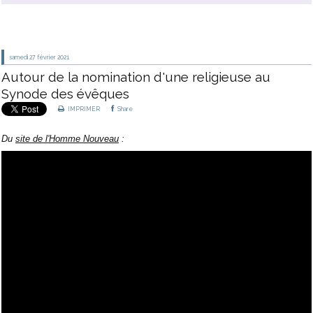
samedi 27
février 2021
Autour de la nomination d'une religieuse au
Synode des évêques
IMPRIMER
Share
Du
site de l'Homme Nouveau
: