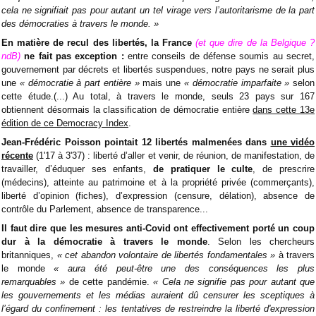
cela ne signifiait pas pour autant un tel virage vers l’autoritarisme de la part
des démocraties à travers le monde. »
En matière de recul des libertés, la France
(et que dire de la Belgique ?
ndB)
ne fait pas exception :
entre conseils de défense soumis au secret,
gouvernement par décrets et libertés suspendues, notre pays ne serait plus
une
«
démocratie à part entière
»
mais une
«
démocratie imparfaite
»
selon
cette étude.(...) Au total, à travers le monde, seuls 23 pays sur 167
obtiennent désormais la classification de démocratie entière
dans cette 13e
édition de ce Democracy Index
.
Jean-Frédéric Poisson pointait 12 libertés malmenées
dans
une vidéo
récente
(1'17 à 3'37) : liberté d’aller et venir, de réunion, de manifestation, de
travailler, d’éduquer ses enfants,
de pratiquer le culte
, de prescrire
(médecins), atteinte au patrimoine et à la propriété privée (commerçants),
liberté d’opinion (fiches), d’expression (censure, délation), absence de
contrôle du Parlement, absence de transparence...
Il faut dire que les mesures anti-Covid ont effectivement porté un coup
dur à la démocratie à travers le monde
. Selon les chercheurs
britanniques,
«
cet abandon volontaire de libertés fondamentales
»
à travers
le monde
«
aura été peut-être une des conséquences les plus
remarquables
»
de cette pandémie.
«
Cela ne signifie pas pour autant que
les gouvernements et les médias auraient dû censurer les sceptiques à
l’égard du confinement : les tentatives de restreindre la liberté d'expression