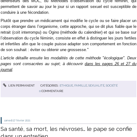
défenseurs des MOC, ou Méthodes d’observation du cycle féminin, qui
permettent de savoir au jour le jour si un rapport sexuel est susceptible de
conduire à une fécondation.
Plutôt que prendre un médicament qui modifie le cycle ou se faire placer un
corps étranger dans l’organisme, cette approche, qui se dit plus fiable que le
retrait (coït interrompu) ou Ogino (méthode du calendrier) et qui se base sur
l’observation du cycle féminin, consiste en effet à distinguer les jours fertiles
et infertiles afin que le couple puisse adapter son comportement en fonction
de son souhait : éviter ou obtenir une grossesse."
L'article détaille ensuite les modalités de cette méthode "écologique". Deux
pages sont consacrées au sujet; à découvrir
dans les pages 26 et 27 du
journal
.
LIEN PERMANENT
CATÉGORIES :
ETHIQUE
,
FAMILLE
,
SEXUALITÉ
,
SOCIÉTÉ
0
COMMENTAIRE
samedi 27
février 2021
Sa santé, sa mort, les névroses… le pape se confie
dans un entretien