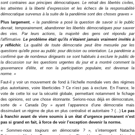
sont contraires aux principes démocratiques. Le retrait des libertés civiles,
les atteintes à la liberté d’expression et les échecs de la responsabilité
démocratique survenus à la suite de la pandémie sont des choses graves
»
Plus largement
,
«
la pandémie a posé la question de savoir si le public
devrait, temporairement, abandonner les libertés démocratiques pour sauver
des vies. Par leurs actions, la majorité des gens ont répondu par
l'affirmative.
Le problème était qu'ils n'étaient jamais vraiment invités à
y réfléchir.
La qualité de toute démocratie peut être mesurée par les
questions qu'elle pose au public pour décision ou orientation. La pandémie a
confirmé que de nombreux dirigeants se sont habitués à exclure le public de
la discussion sur les questions urgentes du jour et a montré comment la
gouvernance d'élite, et non la participation populaire, est devenue la
norme.
»
Faut-il y voir un mouvement de fond à l’échelle mondiale vers des régimes
plus autoritaires, voire liberticides ? Ce n’est pas à exclure. En France, le
vote de cette loi sur la sécurité globale, permettant notamment le fichage
des opinions, est une chose étonnante. Serions-nous déjà en démocrature,
sorte de
«
Canada Dry
»
ayant l’apparence d’une démocratie mais
dissimulant un régime de plus en plus centralisé et autoritaire ? (...)
Le pas
à franchir avant de vivre soumis à un état d’urgence permanent n’est
pas si grand en fait, à force de voir l’exception devenir la norme.
«
Sommes-nous toujours en démocratie ?
»
,
s’interrogent Natacha