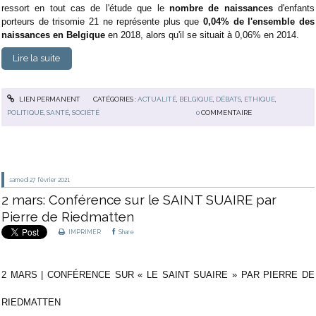
ressort en tout cas de l'étude que le
nombre de naissances
d'enfants
porteurs de trisomie 21 ne représente plus que
0,04% de l'ensemble des
naissances en Belgique
en 2018, alors qu'il se situait à 0,06% en 2014.
Lire la suite
LIEN PERMANENT
CATÉGORIES :
ACTUALITÉ
,
BELGIQUE
,
DÉBATS
,
ETHIQUE
,
POLITIQUE
,
SANTÉ
,
SOCIÉTÉ
0
COMMENTAIRE
samedi 27
février 2021
2 mars: Conférence sur le SAINT SUAIRE par
Pierre de Riedmatten
IMPRIMER
Share
2 MARS | CONFÉRENCE SUR « LE SAINT SUAIRE » PAR PIERRE DE
RIEDMATTEN