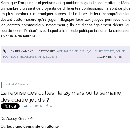
Sans que l’on puisse objectivement quantifier la gronde, cette attente fâche
un nombre croissant de croyants de différentes confessions. Ils sont de plus
en plus nombreux à témoigner auprès de La Libre de leur incompréhension
devant cette mesure qu’ils jugent illogique face aux jauges permises dans
les centres commerciaux notamment ; ils se disent également déçus "du
peu de considération" avec laquelle le monde politique tiendrait la dimension
spirituelle de leur vie.
LIEN PERMANENT
CATÉGORIES :
ACTUALITÉ
,
BELGIQUE
,
CULTURE
,
DÉBATS
,
EGLISE
,
POLITIQUE
,
RELIGIONS
,
SANTÉ
,
SOCIÉTÉ
4
COMMENTAIRES
vendredi 26
février 2021
La reprise des cultes : le 25 mars ou la semaine
des quatre jeudis ?
IMPRIMER
Share
De
Nancy Goethals
:
Cultes : une demande en attente