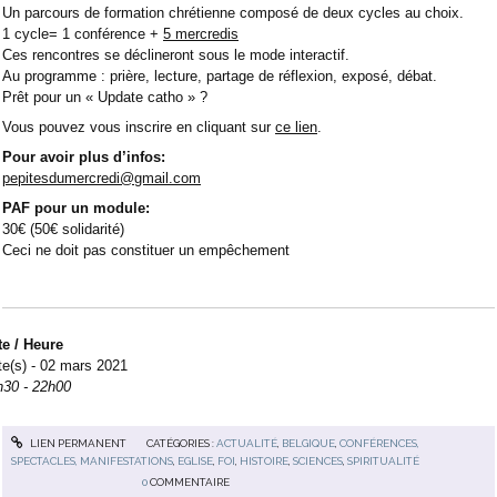
Un parcours de formation chrétienne composé de deux cycles au choix.
1 cycle= 1 conférence +
5 mercredis
Ces rencontres se déclineront sous le mode interactif.
Au programme : prière, lecture, partage de réflexion, exposé, débat.
Prêt pour un « Update catho » ?
Vous pouvez vous inscrire en cliquant sur
ce lien
.
Pour avoir plus d’infos:
pepitesdumercredi@gmail.com
PAF pour un module:
30€ (50€ solidarité)
Ceci ne doit pas constituer un empêchement
te / Heure
te(s) - 02 mars 2021
h30 - 22h00
LIEN PERMANENT
CATÉGORIES :
ACTUALITÉ
,
BELGIQUE
,
CONFÉRENCES,
SPECTACLES, MANIFESTATIONS
,
EGLISE
,
FOI
,
HISTOIRE
,
SCIENCES
,
SPIRITUALITÉ
0
COMMENTAIRE