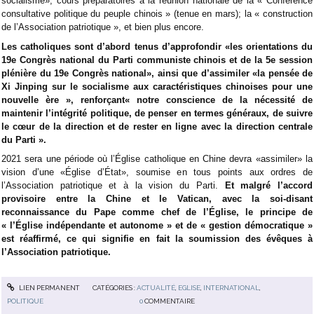
socialisme»; cours préparatoires à la réunion nationale de la « Conférence
consultative politique du peuple chinois » (tenue en mars); la « construction
de l’Association patriotique », et bien plus encore.
Les catholiques sont d’abord tenus d’approfondir «les orientations du
19e Congrès national du Parti communiste chinois et de la 5e session
plénière du 19e Congrès national», ainsi que d’assimiler «la pensée de
Xi Jinping sur le socialisme aux caractéristiques chinoises pour une
nouvelle ère », renforçant« notre conscience de la nécessité de
maintenir l’intégrité politique, de penser en termes généraux, de suivre
le cœur de la direction et de rester en ligne avec la direction centrale
du Parti ».
2021 sera une période où l’Église catholique en Chine devra «assimiler» la
vision d’une «Église d’État», soumise en tous points aux ordres de
l’Association patriotique et à la vision du Parti.
Et malgré l’accord
provisoire entre la Chine et le Vatican, avec la soi-disant
reconnaissance du Pape comme chef de l’Église, le principe de
« l’Église indépendante et autonome » et de « gestion démocratique »
est réaffirmé, ce qui signifie en fait la soumission des évêques à
l’Association patriotique.
LIEN PERMANENT
CATÉGORIES :
ACTUALITÉ
,
EGLISE
,
INTERNATIONAL
,
POLITIQUE
0
COMMENTAIRE