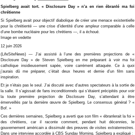
Spielberg avait tort. « Disclosure Day » n’a en rien ébranlé ma foi
chrétienne
Si Spielberg avait pour objectif diabolique de créer une menace existentielle
pour la chrétienté — une crise d’identité d’une ampleur comparable à celle
d’une bombe nucléaire pour les chrétiens —, il a échoué.
Image en vedette
12 juin 2026
(LifeSiteNews) — J’ai assisté à l’une des premières projections de «
Disclosure Day » de Steven Spielberg en me préparant à voir ma foi
catholique insidieusement sapée, voire carrément attaquée. Ce à quoi
j’aurais dû me préparer, c’était deux heures et demie d’un film sans
inspiration.
Et je n’étais pas le seul. J’ai discuté avec d’autres spectateurs à la sortie de
la salle. Il s’agissait de fans inconditionnels qui s’étaient précipités pour voir
la toute première projection de Disclosure Day, s’attendant à être
émerveillés par la dernière œuvre de Spielberg. Le consensus général ? «
Bof. »
Ces dernières semaines, Spielberg a averti que son film « ébranlerait la foi »
des chrétiens, car il raconte comment, pendant huit décennies, le
gouvernement américain a dissimulé des preuves de visites extraterrestres.
Dans une interview accordée à CBS Sunday Morning, Spielberg a expliqué :