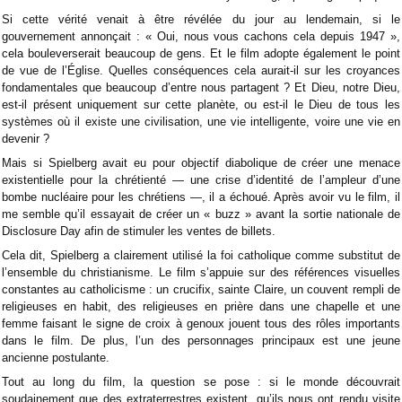
Si cette vérité venait à être révélée du jour au lendemain, si le
gouvernement annonçait : « Oui, nous vous cachons cela depuis 1947 »,
cela bouleverserait beaucoup de gens. Et le film adopte également le point
de vue de l’Église. Quelles conséquences cela aurait-il sur les croyances
fondamentales que beaucoup d’entre nous partagent ? Et Dieu, notre Dieu,
est-il présent uniquement sur cette planète, ou est-il le Dieu de tous les
systèmes où il existe une civilisation, une vie intelligente, voire une vie en
devenir ?
Mais si Spielberg avait eu pour objectif diabolique de créer une menace
existentielle pour la chrétienté — une crise d’identité de l’ampleur d’une
bombe nucléaire pour les chrétiens —, il a échoué. Après avoir vu le film, il
me semble qu’il essayait de créer un « buzz » avant la sortie nationale de
Disclosure Day afin de stimuler les ventes de billets.
Cela dit, Spielberg a clairement utilisé la foi catholique comme substitut de
l’ensemble du christianisme. Le film s’appuie sur des références visuelles
constantes au catholicisme : un crucifix, sainte Claire, un couvent rempli de
religieuses en habit, des religieuses en prière dans une chapelle et une
femme faisant le signe de croix à genoux jouent tous des rôles importants
dans le film. De plus, l’un des personnages principaux est une jeune
ancienne postulante.
Tout au long du film, la question se pose : si le monde découvrait
soudainement que des extraterrestres existent, qu’ils nous ont rendu visite