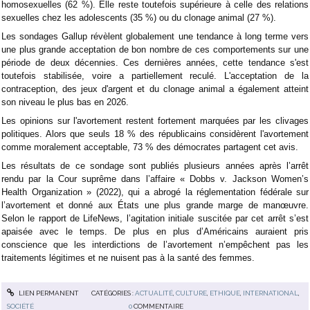
homosexuelles (62 %). Elle reste toutefois supérieure à celle des relations
sexuelles chez les adolescents (35 %) ou du clonage animal (27 %).
Les sondages Gallup révèlent globalement une tendance à long terme vers
une plus grande acceptation de bon nombre de ces comportements sur une
période de deux décennies. Ces dernières années, cette tendance s'est
toutefois stabilisée, voire a partiellement reculé. L'acceptation de la
contraception, des jeux d'argent et du clonage animal a également atteint
son niveau le plus bas en 2026.
Les opinions sur l'avortement restent fortement marquées par les clivages
politiques. Alors que seuls 18 % des républicains considèrent l'avortement
comme moralement acceptable, 73 % des démocrates partagent cet avis.
Les résultats de ce sondage sont publiés plusieurs années après l’arrêt
rendu par la Cour suprême dans l’affaire « Dobbs v. Jackson Women’s
Health Organization » (2022), qui a abrogé la réglementation fédérale sur
l’avortement et donné aux États une plus grande marge de manœuvre.
Selon le rapport de LifeNews, l’agitation initiale suscitée par cet arrêt s’est
apaisée avec le temps. De plus en plus d’Américains auraient pris
conscience que les interdictions de l’avortement n’empêchent pas les
traitements légitimes et ne nuisent pas à la santé des femmes.
LIEN PERMANENT
CATÉGORIES :
ACTUALITÉ
,
CULTURE
,
ETHIQUE
,
INTERNATIONAL
,
SOCIÉTÉ
0
COMMENTAIRE