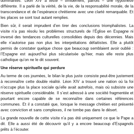
dominantes. Léon XIV a testé – timidement, parfois – une hypothèse
différente. Il a parlé de la vérité, de la vie, de la responsabilité morale, de la
transcendance et de l’espérance chrétienne avec une clarté remarquable. Et
les places se sont tout autant remplies.
Bien sûr, il serait imprudent d’en tirer des conclusions triomphalistes. La
visite n’a pas résolu les problèmes structurels de l’Église en Espagne ni
inversé des tendances culturelles consolidées depuis des décennies. Mais
elle n’autorise pas non plus les interprétations défaitistes. Elle a plutôt
permis de constater quelque chose que beaucoup semblaient avoir oublié :
l’Espagne est aujourd’hui plus sécularisée qu’hier, mais elle reste plus
catholique qu’on ne le dit souvent.
Une réserve spirituelle qui perdure
Au terme de ces journées, le bilan le plus juste consiste peut-être justement
à reconnaître cette double réalité. Léon XIV a trouvé une nation où la foi
n’occupe plus la place sociale qu’elle avait autrefois, mais où subsiste une
réserve spirituelle considérable. Il s’est adressé à une société fragmentée et
pourtant encore capable de se reconnaître dans certaines références
communes. Et il a constaté que, lorsque le message chrétien est présenté
avec conviction et sans complexes, il ne tombe pas dans le désert.
La grande nouvelle de cette visite n’a pas été uniquement ce que le Pape a
dit. Elle a aussi été de découvrir qu’il y a encore beaucoup d’Espagnols
prêts à l’écouter.