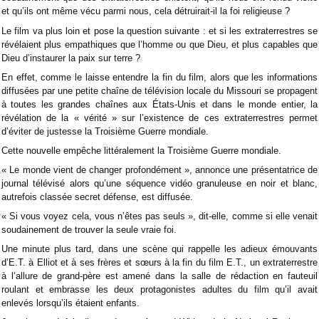
et qu’ils ont même vécu parmi nous, cela détruirait-il la foi religieuse ?
Le film va plus loin et pose la question suivante : et si les extraterrestres se
révélaient plus empathiques que l’homme ou que Dieu, et plus capables que
Dieu d’instaurer la paix sur terre ?
En effet, comme le laisse entendre la fin du film, alors que les informations
diffusées par une petite chaîne de télévision locale du Missouri se propagent
à toutes les grandes chaînes aux États-Unis et dans le monde entier, la
révélation de la « vérité » sur l’existence de ces extraterrestres permet
d’éviter de justesse la Troisième Guerre mondiale.
Cette nouvelle empêche littéralement la Troisième Guerre mondiale.
« Le monde vient de changer profondément », annonce une présentatrice de
journal télévisé alors qu’une séquence vidéo granuleuse en noir et blanc,
autrefois classée secret défense, est diffusée.
« Si vous voyez cela, vous n’êtes pas seuls », dit-elle, comme si elle venait
soudainement de trouver la seule vraie foi.
Une minute plus tard, dans une scène qui rappelle les adieux émouvants
d’E.T. à Elliot et à ses frères et sœurs à la fin du film E.T., un extraterrestre
à l’allure de grand-père est amené dans la salle de rédaction en fauteuil
roulant et embrasse les deux protagonistes adultes du film qu’il avait
enlevés lorsqu’ils étaient enfants.