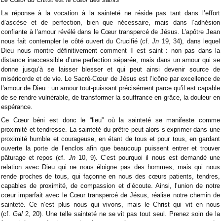
La réponse à la vocation à la sainteté ne réside pas tant dans l’effort
d’ascèse et de perfection, bien que nécessaire, mais dans l’adhésion
confiante à l’amour révélé dans le Cœur transpercé de Jésus. L’apôtre Jean
nous fait contempler le côté ouvert du Crucifié (cf.
Jn
19, 34), dans lequel
Dieu nous montre définitivement comment Il est saint : non pas dans la
distance inaccessible d’une perfection séparée, mais dans un amour qui se
donne jusqu’à se laisser blesser et qui peut ainsi devenir source de
miséricorde et de vie. Le Sacré-Cœur de Jésus est l’icône par excellence de
l’amour de Dieu : un amour tout-puissant précisément parce qu’il est capable
de se rendre vulnérable, de transformer la souffrance en grâce, la douleur en
espérance.
Ce Cœur béni est donc le “lieu” où la sainteté se manifeste comme
proximité et tendresse. La sainteté du prêtre peut alors s’exprimer dans une
proximité humble et courageuse, en étant de tous et pour tous, en gardant
ouverte la porte de l’enclos afin que beaucoup puissent entrer et trouver
pâturage et repos (cf.
Jn
10, 9). C’est pourquoi il nous est demandé une
relation avec Dieu qui ne nous éloigne pas des hommes, mais qui nous
rende proches de tous, qui façonne en nous des cœurs patients, tendres,
capables de proximité, de compassion et d’écoute. Ainsi, l’union de notre
cœur imparfait avec le Cœur transpercé de Jésus, réalise notre chemin de
sainteté. Ce n’est plus nous qui vivons, mais le Christ qui vit en nous
(cf.
Gal
2, 20). Une telle sainteté ne se vit pas tout seul. Prenez soin de la