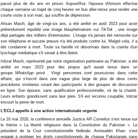
passé plus de dix ans en prison. Aujourd'hui, l'épouse d'Amoon effectue
chaque semaine un trajet de cinq heures en bus aller-retour pour rendre une
courte visite à son mari, qui souffre de dépression.
Ahsan Masih, âgé de vingt-six ans, a été arrêté en août 2023 pour avoir
prétendument republié une image blasphématoire sur
TikTok
, une image
déjà partagée des milliers d'internautes. L'image n'a jamais été retrouvée sur
son téléphone et aucune preuve n'a été produite contre lui. Malgré cela, il a
été condamné à mort. Toute sa famille vit désormais dans la crainte d'un
lynchage médiatique s'il venait à être libéré.
Intizar Masih, représenté par notre organisation partenaire au Pakistan, a été
arrêté en mars 2023 pour des propos qu'il aurait tenus dans un
groupe
WhatsApp
privé . Vingt personnes sont poursuivies dans cette
affaire, qui s'inscrit dans une vague plus large de plus de deux cents
procédures similaires visant des participants à des groupes de discussion
en ligne. Son épouse, sans qualification professionnelle, vit de la charité.
Leurs enfants grandissent sans leur père. S'il est reconnu coupable, Intizar
encourt la peine de mort.
L'ECLJ appelle à une action internationale urgente
Le 16 mai 2026, la conférence annuelle
Justice AR Cornelius
s'est tenue sur
le thème « La liberté religieuse dans la Constitution du Pakistan ». Le
président de la Cour constitutionnelle fédérale, Aminuddin Khan, s'est
engagé à protéger les droits constitutionnels de chaque Pakistanais sans