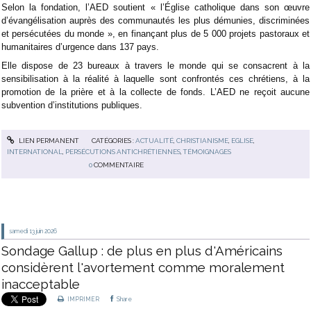
Selon la fondation, l’AED soutient « l’Église catholique dans son œuvre
d’évangélisation auprès des communautés les plus démunies, discriminées
et persécutées du monde », en finançant plus de 5 000 projets pastoraux et
humanitaires d’urgence dans 137 pays.
Elle dispose de 23 bureaux à travers le monde qui se consacrent à la
sensibilisation à la réalité à laquelle sont confrontés ces chrétiens, à la
promotion de la prière et à la collecte de fonds. L’AED ne reçoit aucune
subvention d’institutions publiques.
LIEN PERMANENT
CATÉGORIES :
ACTUALITÉ
,
CHRISTIANISME
,
EGLISE
,
INTERNATIONAL
,
PERSÉCUTIONS ANTICHRÉTIENNES
,
TÉMOIGNAGES
0
COMMENTAIRE
samedi 13
juin 2026
Sondage Gallup : de plus en plus d'Américains
considèrent l'avortement comme moralement
inacceptable
IMPRIMER
Share