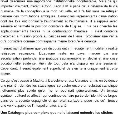
revêt désormais une importance institutionnelle incontestable. Mais ce qui
importait vraiment, c'était le fond. Léon XIV a parlé de la défense de la vie
humaine, de la conception à la mort naturelle, et il l'a fait sans se réfugier
derrière des formulations ambiguës. Devant les représentants d’une nation
dont les lois ont consacré l’avortement et l’euthanasie, il a rappelé avec
sérénité et fermeté la position constante de l’Église. Il n’a pas cherché les
applaudissements faciles ni la confrontation théâtrale. Il s’est contenté
d’exercer la mission propre au Successeur de Pierre : proclamer une vérité
qu’il considère comme contraignante même lorsqu’elle dérange.
Il serait naïf d’affirmer que ces discours ont immédiatement modifié la réalité
religieuse espagnole. L’Espagne reste un pays marqué par une
sécularisation profonde, une pratique sacramentelle en déclin et une crise
vocationnelle évidente. Rien de tout cela n’a disparu en une semaine.
Cependant, il serait également superficiel de s’en tenir uniquement à cette
image.
Ce qui s’est passé à Madrid, à Barcelone et aux Canaries a mis en évidence
une réalité : derrière les statistiques se cache encore un substrat catholique
nettement plus solide qu’on ne le reconnaît généralement. Un terreau
spirituel, culturel et affectif qui continue de faire partie de l’identité de larges
pans de la société espagnole et qui refait surface chaque fois qu’il trouve
une voix capable de l’interpeller avec clarté.
Une Catalogne plus complexe que ne le laissent entendre les clichés