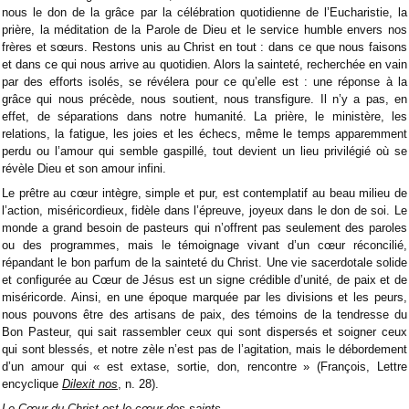
nous le don de la grâce par la célébration quotidienne de l’Eucharistie, la
prière, la méditation de la Parole de Dieu et le service humble envers nos
frères et sœurs. Restons unis au Christ en tout : dans ce que nous faisons
et dans ce qui nous arrive au quotidien. Alors la sainteté, recherchée en vain
par des efforts isolés, se révélera pour ce qu’elle est : une réponse à la
grâce qui nous précède, nous soutient, nous transfigure. Il n’y a pas, en
effet, de séparations dans notre humanité. La prière, le ministère, les
relations, la fatigue, les joies et les échecs, même le temps apparemment
perdu ou l’amour qui semble gaspillé, tout devient un lieu privilégié où se
révèle Dieu et son amour infini.
Le prêtre au cœur intègre, simple et pur, est contemplatif au beau milieu de
l’action, miséricordieux, fidèle dans l’épreuve, joyeux dans le don de soi. Le
monde a grand besoin de pasteurs qui n’offrent pas seulement des paroles
ou des programmes, mais le témoignage vivant d’un cœur réconcilié,
répandant le bon parfum de la sainteté du Christ. Une vie sacerdotale solide
et configurée au Cœur de Jésus est un signe crédible d’unité, de paix et de
miséricorde. Ainsi, en une époque marquée par les divisions et les peurs,
nous pouvons être des artisans de paix, des témoins de la tendresse du
Bon Pasteur, qui sait rassembler ceux qui sont dispersés et soigner ceux
qui sont blessés, et notre zèle n’est pas de l’agitation, mais le débordement
d’un amour qui « est extase, sortie, don, rencontre » (François, Lettre
encyclique
Dilexit nos
, n. 28).
Le Cœur du Christ est le cœur des saints