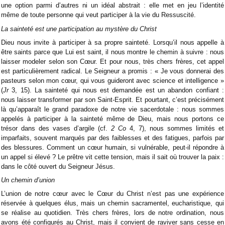
une option parmi d’autres ni un idéal abstrait : elle met en jeu l’identité
même de toute personne qui veut participer à la vie du Ressuscité.
La sainteté est une participation au mystère du Christ
Dieu nous invite à participer à sa propre sainteté. Lorsqu’il nous appelle à
être saints parce que Lui est saint, il nous montre le chemin à suivre : nous
laisser modeler selon son Cœur. Et pour nous, très chers frères, cet appel
est particulièrement radical. Le Seigneur a promis : « Je vous donnerai des
pasteurs selon mon cœur, qui vous guideront avec science et intelligence »
(
Jr
3, 15). La sainteté qui nous est demandée est un abandon confiant :
nous laisser transformer par son Saint-Esprit. Et pourtant, c’est précisément
là qu’apparaît le grand paradoxe de notre vie sacerdotale : nous sommes
appelés à participer à la sainteté même de Dieu, mais nous portons ce
trésor dans des vases d’argile (cf.
2 Co
4, 7), nous sommes limités et
imparfaits, souvent marqués par des faiblesses et des fatigues, parfois par
des blessures. Comment un cœur humain, si vulnérable, peut-il répondre à
un appel si élevé ? Le prêtre vit cette tension, mais il sait où trouver la paix :
dans le côté ouvert du Seigneur Jésus.
Un chemin d’union
L’union de notre cœur avec le Cœur du Christ n’est pas une expérience
réservée à quelques élus, mais un chemin sacramentel, eucharistique, qui
se réalise au quotidien. Très chers frères, lors de notre ordination, nous
avons été configurés au Christ, mais il convient de raviver sans cesse en