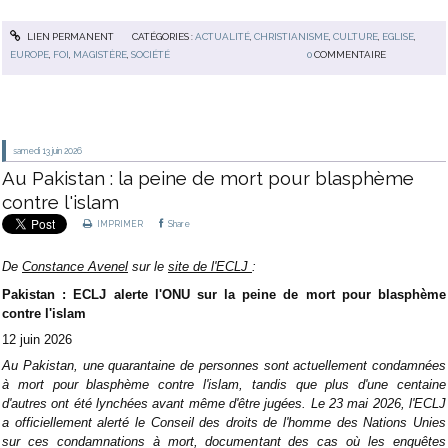
LIEN PERMANENT
CATÉGORIES :
ACTUALITÉ
,
CHRISTIANISME
,
CULTURE
,
EGLISE
,
EUROPE
,
FOI
,
MAGISTÈRE
,
SOCIÉTÉ
0
COMMENTAIRE
samedi 13
juin 2026
Au Pakistan : la peine de mort pour blasphème
contre l'islam
IMPRIMER
Share
De
Constance Avenel
sur le
site de l'ECLJ
:
Pakistan : ECLJ alerte l'ONU sur la peine de mort pour blasphème
contre l'islam
12 juin 2026
Au Pakistan, une quarantaine de personnes sont actuellement condamnées
à mort pour blasphème contre l'islam, tandis que plus d'une centaine
d'autres ont été lynchées avant même d'être jugées. Le 23 mai 2026, l'ECLJ
a officiellement alerté le Conseil des droits de l'homme des Nations Unies
sur ces condamnations à mort, documentant des cas où les enquêtes