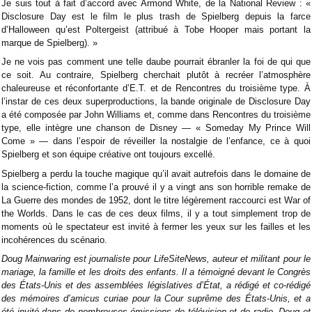
Je suis tout à fait d’accord avec Armond White, de la National Review : «
Disclosure Day est le film le plus trash de Spielberg depuis la farce
d’Halloween qu’est Poltergeist (attribué à Tobe Hooper mais portant la
marque de Spielberg). »
Je ne vois pas comment une telle daube pourrait ébranler la foi de qui que
ce soit. Au contraire, Spielberg cherchait plutôt à recréer l’atmosphère
chaleureuse et réconfortante d’E.T. et de Rencontres du troisième type. À
l’instar de ces deux superproductions, la bande originale de Disclosure Day
a été composée par John Williams et, comme dans Rencontres du troisième
type, elle intègre une chanson de Disney — « Someday My Prince Will
Come » — dans l’espoir de réveiller la nostalgie de l’enfance, ce à quoi
Spielberg et son équipe créative ont toujours excellé.
Spielberg a perdu la touche magique qu’il avait autrefois dans le domaine de
la science-fiction, comme l’a prouvé il y a vingt ans son horrible remake de
La Guerre des mondes de 1952, dont le titre légèrement raccourci est War of
the Worlds. Dans le cas de ces deux films, il y a tout simplement trop de
moments où le spectateur est invité à fermer les yeux sur les failles et les
incohérences du scénario.
Doug Mainwaring est journaliste pour LifeSiteNews, auteur et militant pour le
mariage, la famille et les droits des enfants. Il a témoigné devant le Congrès
des États-Unis et des assemblées législatives d’État, a rédigé et co-rédigé
des mémoires d’amicus curiae pour la Cour suprême des États-Unis, et a
été invité dans de nombreuses émissions de télévision et de radio. Doug et