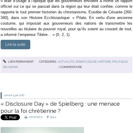
Il était d’usage à l’époque que les gouverneurs envoient à Rome un rapport
officiel sur ce qui se passait dans la région qui leur était confiée, comme le
rapporte le tout premier historien du christianisme, Eusèbe de Césarée (260-
340), dans son Histoire Ecclésiastique: « Pilate, En vertu d'une ancienne
coutume, qui imposait aux gouverneurs des nations de transmettre les
nouvelles au titulaire du pouvoir royal, pour qu’ils soient au courant de tout,
a informé l’empereur Tibère… » (II, 2, 1).
Lire la suite
LIEN PERMANENT
CATÉGORIES :
ACTUALITÉ
,
DÉBATS
,
EGLISE
,
HISTOIRE
,
POLITIQUE
,
RELIGIONS
0
COMMENTAIRE
samedi 13
juin 2026
« Disclosure Day » de Spielberg : une menace
pour la foi chrétienne ?
IMPRIMER
Share