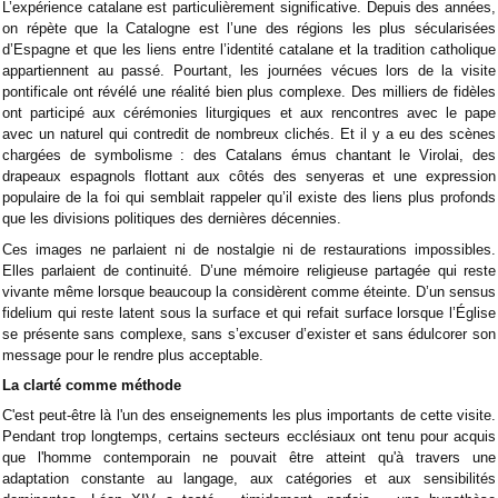
L’expérience catalane est particulièrement significative. Depuis des années,
on répète que la Catalogne est l’une des régions les plus sécularisées
d’Espagne et que les liens entre l’identité catalane et la tradition catholique
appartiennent au passé. Pourtant, les journées vécues lors de la visite
pontificale ont révélé une réalité bien plus complexe. Des milliers de fidèles
ont participé aux cérémonies liturgiques et aux rencontres avec le pape
avec un naturel qui contredit de nombreux clichés. Et il y a eu des scènes
chargées de symbolisme : des Catalans émus chantant le Virolai, des
drapeaux espagnols flottant aux côtés des senyeras et une expression
populaire de la foi qui semblait rappeler qu’il existe des liens plus profonds
que les divisions politiques des dernières décennies.
Ces images ne parlaient ni de nostalgie ni de restaurations impossibles.
Elles parlaient de continuité. D’une mémoire religieuse partagée qui reste
vivante même lorsque beaucoup la considèrent comme éteinte. D’un sensus
fidelium qui reste latent sous la surface et qui refait surface lorsque l’Église
se présente sans complexe, sans s’excuser d’exister et sans édulcorer son
message pour le rendre plus acceptable.
La clarté comme méthode
C'est peut-être là l'un des enseignements les plus importants de cette visite.
Pendant trop longtemps, certains secteurs ecclésiaux ont tenu pour acquis
que l'homme contemporain ne pouvait être atteint qu'à travers une
adaptation constante au langage, aux catégories et aux sensibilités