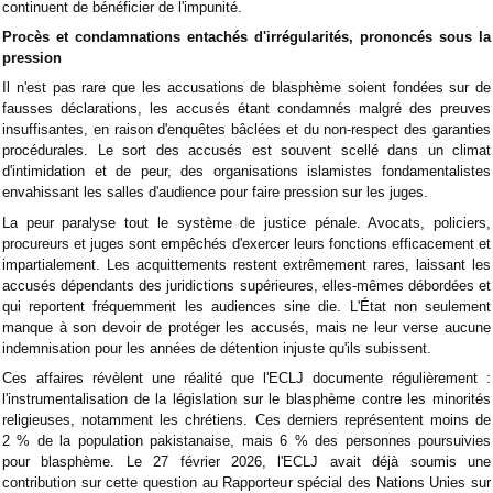
continuent de bénéficier de l'impunité.
Procès et condamnations entachés d'irrégularités, prononcés sous la
pression
Il n'est pas rare que les accusations de blasphème soient fondées sur de
fausses déclarations, les accusés étant condamnés malgré des preuves
insuffisantes, en raison d'enquêtes bâclées et du non-respect des garanties
procédurales. Le sort des accusés est souvent scellé dans un climat
d'intimidation et de peur, des organisations islamistes fondamentalistes
envahissant les salles d'audience pour faire pression sur les juges.
La peur paralyse tout le système de justice pénale. Avocats, policiers,
procureurs et juges sont empêchés d'exercer leurs fonctions efficacement et
impartialement. Les acquittements restent extrêmement rares, laissant les
accusés dépendants des juridictions supérieures, elles-mêmes débordées et
qui reportent fréquemment les audiences sine die. L'État non seulement
manque à son devoir de protéger les accusés, mais ne leur verse aucune
indemnisation pour les années de détention injuste qu'ils subissent.
Ces affaires révèlent une réalité que l'ECLJ documente régulièrement :
l'instrumentalisation de la législation sur le blasphème contre les minorités
religieuses, notamment les chrétiens. Ces derniers représentent moins de
2 % de la population pakistanaise, mais 6 % des personnes poursuivies
pour blasphème. Le 27 février 2026, l'ECLJ avait déjà soumis une
contribution sur cette question au Rapporteur spécial des Nations Unies sur