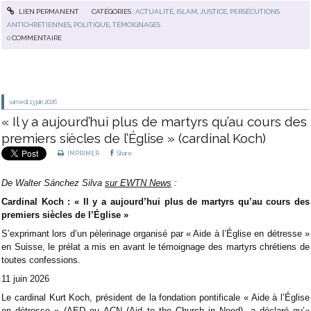
LIEN PERMANENT
CATÉGORIES :
ACTUALITÉ
,
ISLAM
,
JUSTICE
,
PERSÉCUTIONS
ANTICHRÉTIENNES
,
POLITIQUE
,
TÉMOIGNAGES
0
COMMENTAIRE
samedi 13
juin 2026
« Il y a aujourd’hui plus de martyrs qu’au cours des
premiers siècles de l’Église » (cardinal Koch)
IMPRIMER
Share
De Walter Sánchez Silva
sur EWTN News
:
Cardinal Koch : « Il y a aujourd’hui plus de martyrs qu’au cours des
premiers siècles de l’Église »
S’exprimant lors d’un pèlerinage organisé par « Aide à l’Église en détresse »
en Suisse, le prélat a mis en avant le témoignage des martyrs chrétiens de
toutes confessions.
11 juin 2026
Le cardinal Kurt Koch, président de la fondation pontificale « Aide à l’Église
en détresse » (AED ou
ACN
(Aid to the Church in Need), a déclaré qu’«