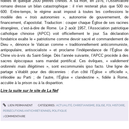
fidèles et quelque 2600 prêtres chinois. À sa mort, en 1976, l’Osservatore
romano dresse un bilan catastrophique : il n’en resterait plus que 500 ou
600. Entre-temps, le régime avait imposé à toutes les confessions le
modèle des «
trois autonomies
», autonomie de gouvernement, de
financement, d’apostolat. Traduction : couper chaque Église de ses racines
étrangères, c’est-à-dire de Rome. Le 2 août 1957, l’Association patriotique
catholique chinoise (APCC) voit officiellement le jour. Sa déclaration
fondatrice exalte le « patriotisme comme devoir sacré et commandement de
Dieu », dénonce le Vatican comme « traditionnellement anticommuniste,
antipopulaire, antisocialiste » et proclame l’indépendance de l’Église de
Chine vis-à-vis du Saint-Siège. Dès l’année suivante, l’APCC procède à des
sacres épiscopaux sans mandat pontifical. Ces évêques, «
validement
ordonnés mais illégitimes
», sont excommuniés ipso facto. Une ligne de
partage s’établit pour des décennies : d’un côté l’Église « officielle »,
inféodée au Parti ; de l’autre, l’Église « clandestine », fidèle à Rome,
acculée à la prison ou à la disparition.
Lire la suite sur le site de La Nef
LIEN PERMANENT
CATÉGORIES :
ACTUALITÉ
,
CHRISTIANISME
,
EGLISE
,
FOI
,
HISTOIRE
,
PERSÉCUTIONS ANTICHRÉTIENNES
,
POLITIQUE
1
COMMENTAIRE