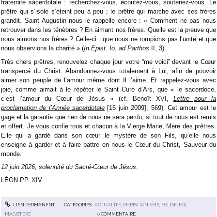
fraternité sacerdotale : recherchez-vous, écoutez-vous, soutenez-vous. Le
prêtre qui s’isole s’éteint peu à peu ; le prêtre qui marche avec ses frères
grandit. Saint Augustin nous le rappelle encore : « Comment ne pas nous
retrouver dans les ténèbres ? En aimant nos frères. Quelle est la preuve que
nous aimons nos frères ? Celle-ci : que nous ne rompions pas l’unité et que
nous observions la charité » (
In Epist. Io. ad Parthos
II, 3).
Très chers prêtres, renouvelez chaque jour votre “me voici” devant le Cœur
transpercé du Christ. Abandonnez-vous totalement à Lui, afin de pouvoir
aimer son peuple de l’amour même dont Il l’aime. Et rappelez-vous avec
joie, comme aimait à le répéter le Saint Curé d’Ars, que « le sacerdoce,
c’est l’amour du Cœur de Jésus » (cf. Benoît XVI,
Lettre pour la
proclamation de l’Année sacerdotale
[16 juin 2009], 569). Cet amour est le
gage et la garantie que rien de nous ne sera perdu, si tout de nous est remis
et offert. Je vous confie tous et chacun à la Vierge Marie, Mère des prêtres.
Elle qui a gardé dans son cœur le mystère de son Fils, qu’elle nous
enseigne à garder et à faire battre en nous le Cœur du Christ, Sauveur du
monde.
12 juin 2026, solennité du Sacré-Cœur de Jésus.
LÉON PP. XIV
LIEN PERMANENT
CATÉGORIES :
ACTUALITÉ
,
CHRISTIANISME
,
EGLISE
,
FOI
,
MAGISTÈRE
0
COMMENTAIRE