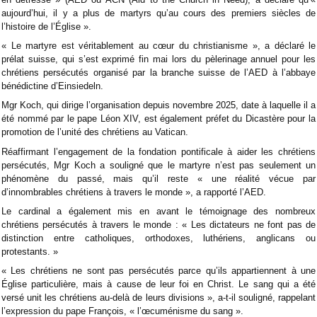
aujourd’hui, il y a plus de martyrs qu’au cours des premiers siècles de
l’histoire de l’Église ».
« Le martyre est véritablement au cœur du christianisme », a déclaré le
prélat suisse, qui s’est exprimé fin mai lors du pèlerinage annuel pour les
chrétiens persécutés organisé par la branche suisse de l’AED à l’abbaye
bénédictine d’Einsiedeln.
Mgr Koch, qui dirige l’organisation depuis novembre 2025, date à laquelle il a
été nommé par le pape Léon XIV, est également préfet du Dicastère pour la
promotion de l’unité des chrétiens au Vatican.
Réaffirmant l’engagement de la fondation pontificale à aider les chrétiens
persécutés, Mgr Koch a souligné que le martyre n’est pas seulement un
phénomène du passé, mais qu’il reste « une réalité vécue par
d’innombrables chrétiens à travers le monde », a rapporté l’AED.
Le cardinal a également mis en avant le témoignage des nombreux
chrétiens persécutés à travers le monde : « Les dictateurs ne font pas de
distinction entre catholiques, orthodoxes, luthériens, anglicans ou
protestants. »
« Les chrétiens ne sont pas persécutés parce qu’ils appartiennent à une
Église particulière, mais à cause de leur foi en Christ. Le sang qui a été
versé unit les chrétiens au-delà de leurs divisions », a-t-il souligné, rappelant
l’expression du pape François, « l’œcuménisme du sang ».