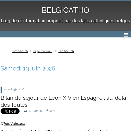
BELGICATHO
blog de réinformation proposé par des laïcs catholiques belges
12/06/2026
Page d'accueil
14/06/2026
Samedi 13 juin 2026
samedi 13
juin 2026
Bilan du séjour de Léon XIV en Espagne : au-delà
des foules
IMPRIMER
Share
D'
InfoVaticana
: