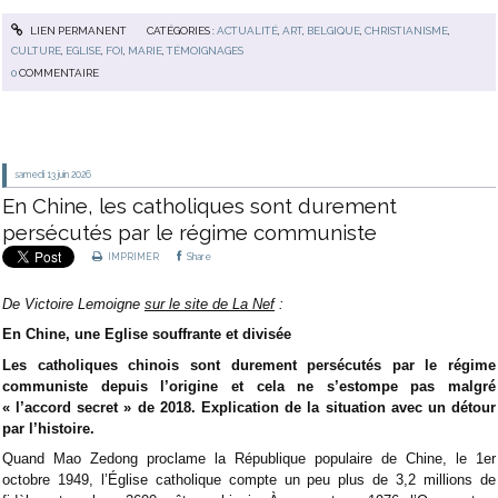
LIEN PERMANENT
CATÉGORIES :
ACTUALITÉ
,
ART
,
BELGIQUE
,
CHRISTIANISME
,
CULTURE
,
EGLISE
,
FOI
,
MARIE
,
TÉMOIGNAGES
0
COMMENTAIRE
samedi 13
juin 2026
En Chine, les catholiques sont durement
persécutés par le régime communiste
IMPRIMER
Share
De Victoire Lemoigne
sur le site de La Nef
:
En Chine, une Eglise souffrante et divisée
Les catholiques chinois sont durement persécutés par le régime
communiste depuis l’origine et cela ne s’estompe pas malgré
« l’accord secret » de 2018. Explication de la situation avec un détour
par l’histoire.
Quand Mao Zedong proclame la République populaire de Chine, le 1er
octobre 1949, l’Église catholique compte un peu plus de 3,2 millions de