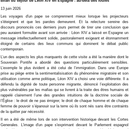
Bilan du séjour de Léon XIV en Espagne : au-delà des foules
13 juin 2026
Les voyages d'un pape se comprennent mieux lorsque les projecteurs
s'éteignent et que les paroles demeurent. Et la relecture sereine des
discours prononcés ces derniers jours permet de tirer une conclusion que
peu auraient formulée avant son arrivée : Léon XIV a laissé en Espagne un
message intellectuellement solide, pastoralement exigeant et étonnamment
éloigné de certains des lieux communs qui dominent le débat public
contemporain.
L’un des aspects les plus marquants de cette visite a été la manière dont le
Souverain Pontife a abordé des questions particulièrement sensibles.
L’exemple le plus évident a été celui de l’immigration. Dans une Europe
prise au piège entre la sentimentalisisation du phénomène migratoire et son
utilisation comme arme politique, Léon XIV a choisi une voie différente. Il a
défendu la dignité de toute personne migrante, dénoncé l’exploitation des
plus vulnérables par les mafias qui se livrent à la traite des êtres humains et
rappelé clairement l’une des grandes intuitions de la doctrine sociale de
l’Église : le droit de ne pas émigrer, le droit de chaque homme et de chaque
femme de pouvoir s’épanouir sur la terre où ils sont nés sans être contraints
de la quitter par nécessité.
Il en a été de même lors de son intervention historique devant les Cortes
Generales. L'image d'un pape s'exprimant devant le Parlement espagnol