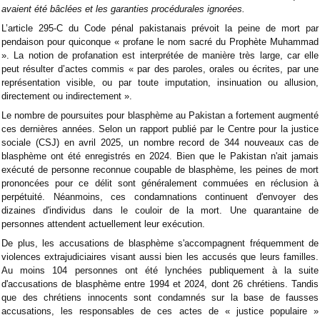
avaient été bâclées et les garanties procédurales ignorées.
L’article 295-C du Code pénal pakistanais prévoit la peine de mort par
pendaison pour quiconque « profane le nom sacré du Prophète Muhammad
». La notion de profanation est interprétée de manière très large, car elle
peut résulter d’actes commis « par des paroles, orales ou écrites, par une
représentation visible, ou par toute imputation, insinuation ou allusion,
directement ou indirectement ».
Le nombre de poursuites pour blasphème au Pakistan a fortement augmenté
ces dernières années. Selon un rapport publié par le Centre pour la justice
sociale (CSJ) en avril 2025, un nombre record de 344 nouveaux cas de
blasphème ont été enregistrés en 2024. Bien que le Pakistan n'ait jamais
exécuté de personne reconnue coupable de blasphème, les peines de mort
prononcées pour ce délit sont généralement commuées en réclusion à
perpétuité. Néanmoins, ces condamnations continuent d'envoyer des
dizaines d'individus dans le couloir de la mort. Une quarantaine de
personnes attendent actuellement leur exécution.
De plus, les accusations de blasphème s'accompagnent fréquemment de
violences extrajudiciaires visant aussi bien les accusés que leurs familles.
Au moins 104 personnes ont été lynchées publiquement à la suite
d'accusations de blasphème entre 1994 et 2024, dont 26 chrétiens. Tandis
que des chrétiens innocents sont condamnés sur la base de fausses
accusations, les responsables de ces actes de « justice populaire »