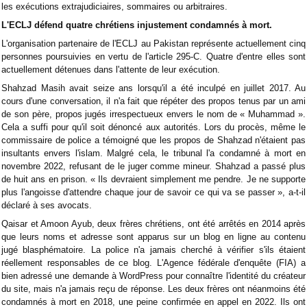
les exécutions extrajudiciaires, sommaires ou arbitraires.
L'ECLJ défend quatre chrétiens injustement condamnés à mort.
L'organisation partenaire de l'ECLJ au Pakistan représente actuellement cinq
personnes poursuivies en vertu de l'article 295-C. Quatre d'entre elles sont
actuellement détenues dans l'attente de leur exécution.
Shahzad Masih avait seize ans lorsqu'il a été inculpé en juillet 2017. Au
cours d'une conversation, il n'a fait que répéter des propos tenus par un ami
de son père, propos jugés irrespectueux envers le nom de « Muhammad ».
Cela a suffi pour qu'il soit dénoncé aux autorités. Lors du procès, même le
commissaire de police a témoigné que les propos de Shahzad n'étaient pas
insultants envers l'islam. Malgré cela, le tribunal l'a condamné à mort en
novembre 2022, refusant de le juger comme mineur. Shahzad a passé plus
de huit ans en prison. « Ils devraient simplement me pendre. Je ne supporte
plus l'angoisse d'attendre chaque jour de savoir ce qui va se passer », a-t-il
déclaré à ses avocats.
Qaisar et Amoon Ayub, deux frères chrétiens, ont été arrêtés en 2014 après
que leurs noms et adresse sont apparus sur un blog en ligne au contenu
jugé blasphématoire. La police n'a jamais cherché à vérifier s'ils étaient
réellement responsables de ce blog. L'Agence fédérale d'enquête (FIA) a
bien adressé une demande à WordPress pour connaître l'identité du créateur
du site, mais n'a jamais reçu de réponse. Les deux frères ont néanmoins été
condamnés à mort en 2018, une peine confirmée en appel en 2022. Ils ont