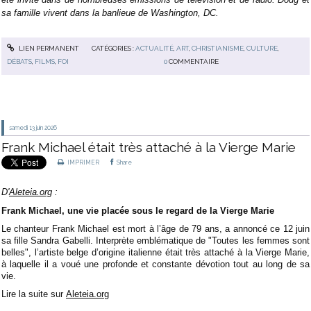
sa famille vivent dans la banlieue de Washington, DC.
LIEN PERMANENT
CATÉGORIES :
ACTUALITÉ
,
ART
,
CHRISTIANISME
,
CULTURE
,
DÉBATS
,
FILMS
,
FOI
0
COMMENTAIRE
samedi 13
juin 2026
Frank Michael était très attaché à la Vierge Marie
IMPRIMER
Share
D'
Aleteia.org
:
Frank Michael, une vie placée sous le regard de la Vierge Marie
Le chanteur Frank Michael est mort à l’âge de 79 ans, a annoncé ce 12 juin
sa fille Sandra Gabelli. Interprète emblématique de "Toutes les femmes sont
belles", l’artiste belge d’origine italienne était très attaché à la Vierge Marie,
à laquelle il a voué une profonde et constante dévotion tout au long de sa
vie.
Lire la suite sur
Aleteia.org