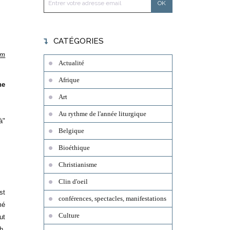
CATÉGORIES
um
Actualité
Afrique
ne
Art
Au rythme de l'année liturgique
à"
Belgique
Bioéthique
Christianisme
Clin d'oeil
st
conférences, spectacles, manifestations
mé
Culture
ut
h,