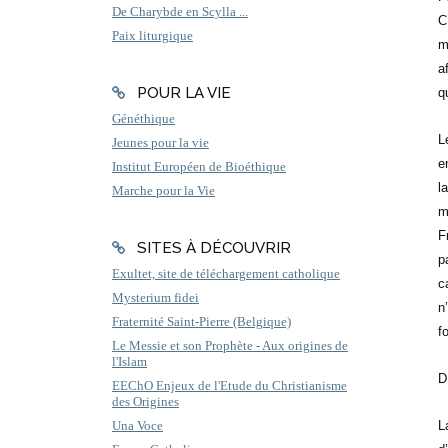
De Charybde en Scylla ...
C
Paix liturgique
m
a
POUR LA VIE
q
Généthique
L
Jeunes pour la vie
e
Institut Européen de Bioéthique
l
Marche pour la Vie
m
F
SITES À DÉCOUVRIR
p
Exultet, site de téléchargement catholique
c
Mysterium fidei
n
Fraternité Saint-Pierre (Belgique)
f
Le Messie et son Prophète - Aux origines de
l'Islam
D
EEChO Enjeux de l'Etude du Christianisme
des Origines
L
Una Voce