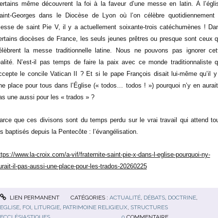
ertains même découvrent la foi à la faveur d’une messe en latin. À l’égli
aint-Georges dans le Diocèse de Lyon où l’on célèbre quotidiennement 
esse de saint Pie V, il y a actuellement soixante-trois catéchumènes ! Da
ertains diocèses de France, les seuls jeunes prêtres ou presque sont ceux q
élèbrent la messe traditionnelle latine. Nous ne pouvons pas ignorer cet
éalité. N’est-il pas temps de faire la paix avec ce monde traditionnaliste q
ccepte le concile Vatican II ? Et si le pape François disait lui-même qu’il y
ne place pour tous dans l’Église (« todos… todos ! ») pourquoi n’y en aurait-
as une aussi pour les « trados » ?
arce que ces divisons sont du temps perdu sur le vrai travail qui attend to
es baptisés depuis la Pentecôte : l’évangélisation.
ttps://www.la-croix.com/a-vif/fraternite-saint-pie-x-dans-l-eglise-pourquoi-ny-
urait-il-pas-aussi-une-place-pour-les-trados-20260225
LIEN PERMANENT
CATÉGORIES :
ACTUALITÉ
,
DÉBATS
,
DOCTRINE
,
EGLISE
,
FOI
,
LITURGIE
,
PATRIMOINE RELIGIEUX
,
STRUCTURES
ECCLÉSIASTIQUES
0
COMMENTAIRE