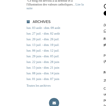
"Ce blog est dévolu à la défense et à
l'illustration des valeurs catholiques...
Lire la
suite
ARCHIVES
D
lun. 03 août - dim. 09 août
C
lun. 27 juil. - dim. 02 août
F
lun. 20 juil. - dim. 26 juil.
p
lun. 13 juil. - dim. 19 juil.
lun. 06 juil. - dim. 12 juil.
P
lun. 29 juin - dim. 05 juil.
(
lun. 22 juin - dim. 28 juin
lun. 15 juin - dim. 21 juin
F
lun. 08 juin - dim. 14 juin
lun. 01 juin - dim. 07 juin
2
Toutes les archives
C
u
p
(