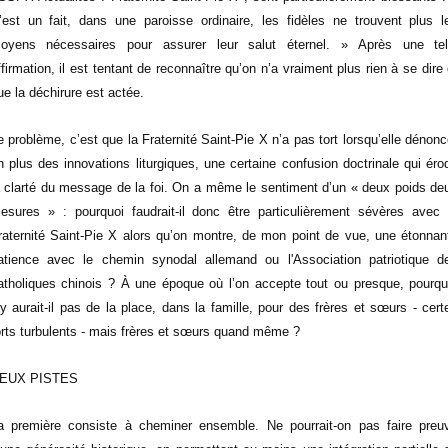
’est un fait, dans une paroisse ordinaire, les fidèles ne trouvent plus l
oyens nécessaires pour assurer leur salut éternel. » Après une tel
ffirmation, il est tentant de reconnaître qu’on n’a vraiment plus rien à se dire 
ue la déchirure est actée.
e problème, c’est que la Fraternité Saint-Pie X n’a pas tort lorsqu’elle dénonc
n plus des innovations liturgiques, une certaine confusion doctrinale qui éro
a clarté du message de la foi. On a même le sentiment d’un « deux poids de
esures » : pourquoi faudrait-il donc être particulièrement sévères avec 
raternité Saint-Pie X alors qu’on montre, de mon point de vue, une étonnan
atience avec le chemin synodal allemand ou l'Association patriotique d
atholiques chinois ? À une époque où l’on accepte tout ou presque, pourqu
’y aurait-il pas de la place, dans la famille, pour des frères et sœurs - cert
orts turbulents - mais frères et sœurs quand même ?
EUX PISTES
a première consiste à cheminer ensemble. Ne pourrait-on pas faire preu