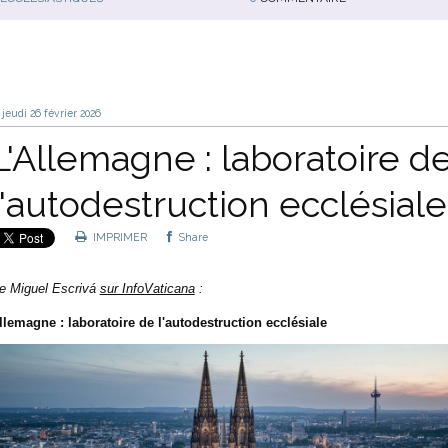
jeudi 26
février 2026
L'Allemagne : laboratoire d
l'autodestruction ecclésiale
IMPRIMER
Share
e
Miguel Escrivá
sur InfoVaticana
:
llemagne : laboratoire de l'autodestruction ecclésiale