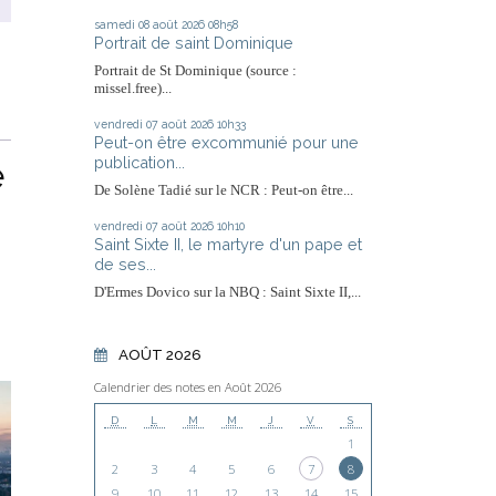
samedi 08
août 2026
08h58
Portrait de saint Dominique
Portrait de St Dominique (source :
missel.free)...
vendredi 07
août 2026
10h33
Peut-on être excommunié pour une
e
publication...
De Solène Tadié sur le NCR : Peut-on être...
vendredi 07
août 2026
10h10
Saint Sixte II, le martyre d'un pape et
de ses...
D'Ermes Dovico sur la NBQ : Saint Sixte II,...
AOÛT 2026
Calendrier des notes en Août 2026
D
L
M
M
J
V
S
1
2
3
4
5
6
7
8
9
10
11
12
13
14
15