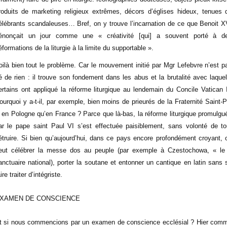
roduits de marketing religieux extrêmes, décors d’églises hideux, tenues 
élébrants scandaleuses… Bref, on y trouve l’incarnation de ce que Benoit X
énonçait un jour comme une « créativité [qui] a souvent porté à d
éformations de la liturgie à la limite du supportable ».
oilà bien tout le problème. Car le mouvement initié par Mgr Lefebvre n’est p
é de rien : il trouve son fondement dans les abus et la brutalité avec laquel
ertains ont appliqué la réforme liturgique au lendemain du Concile Vatican I
ourquoi y a-t-il, par exemple, bien moins de prieurés de la Fraternité Saint-P
 en Pologne qu’en France ? Parce que là-bas, la réforme liturgique promulgu
ar le pape saint Paul VI s’est effectuée paisiblement, sans volonté de to
étruire. Si bien qu’aujourd’hui, dans ce pays encore profondément croyant, 
eut célébrer la messe dos au peuple (par exemple à Czestochowa, « le
anctuaire national), porter la soutane et entonner un cantique en latin sans 
ire traiter d’intégriste.
XAMEN DE CONSCIENCE
t si nous commencions par un examen de conscience ecclésial ? Hier com