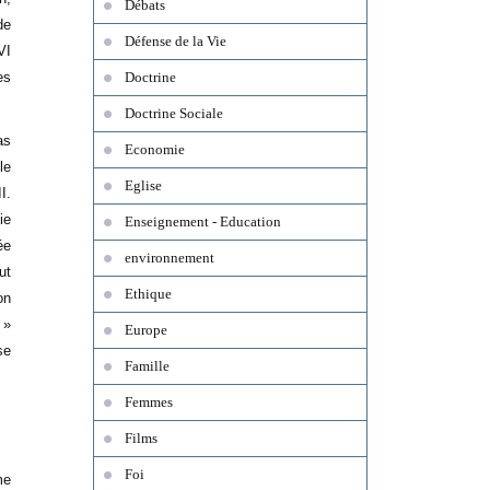
Débats
de
Défense de la Vie
VI
es
Doctrine
Doctrine Sociale
as
Economie
le
Eglise
I.
ie
Enseignement - Education
ée
environnement
ut
Ethique
on
 »
Europe
se
Famille
Femmes
Films
Foi
me