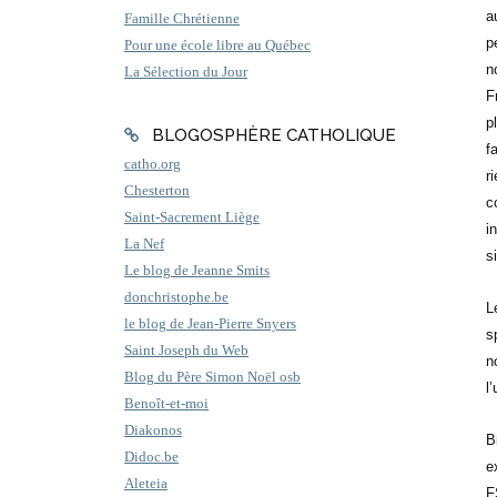
a
Famille Chrétienne
p
Pour une école libre au Québec
n
La Sélection du Jour
F
p
BLOGOSPHÈRE CATHOLIQUE
f
catho.org
r
Chesterton
c
Saint-Sacrement Liège
i
La Nef
s
Le blog de Jeanne Smits
donchristophe.be
L
le blog de Jean-Pierre Snyers
s
Saint Joseph du Web
n
Blog du Père Simon Noël osb
l
Benoît-et-moi
Diakonos
B
Didoc.be
e
Aleteia
F