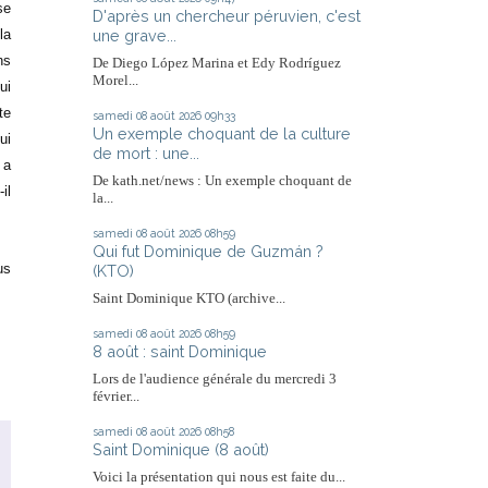
se
D'après un chercheur péruvien, c'est
une grave...
la
ns
De Diego López Marina et Edy Rodríguez
Morel...
ui
te
samedi 08
août 2026
09h33
Un exemple choquant de la culture
ui
de mort : une...
 a
De kath.net/news : Un exemple choquant de
il
la...
samedi 08
août 2026
08h59
Qui fut Dominique de Guzmán ?
us
(KTO)
Saint Dominique KTO (archive...
samedi 08
août 2026
08h59
8 août : saint Dominique
Lors de l'audience générale du mercredi 3
février...
samedi 08
août 2026
08h58
Saint Dominique (8 août)
Voici la présentation qui nous est faite du...