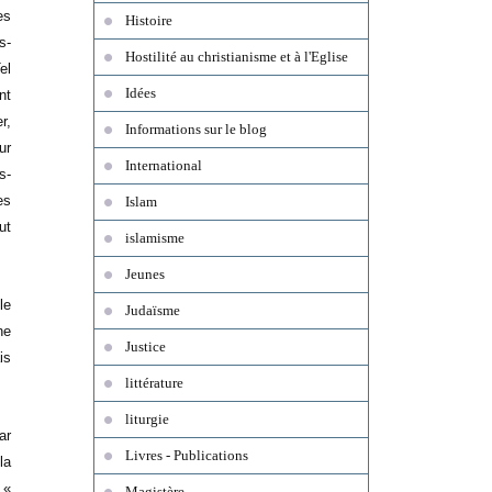
es
Histoire
s-
Hostilité au christianisme et à l'Eglise
el
Idées
nt
r,
Informations sur le blog
ur
International
s-
es
Islam
ut
islamisme
Jeunes
le
Judaïsme
ne
Justice
is
littérature
liturgie
ar
Livres - Publications
la
 «
Magistère