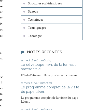
de
Structures ecclésiastiques
ne
Synode
er
et
Techniques
le
Témoignages
en
ue
Théologie
NOTES RÉCENTES
a.
t-
samedi 08
août 2026
10h31
Le développement de la formation
sacerdotale...
D' InfoVaticana : De sept séminaristes à un...
re
Il
samedi 08
août 2026
10h12
Le programme complet de la visite
en
du pape Léon...
de
Le programme complet de la visite du pape
de
Léon...
e.
samedi 08
août 2026
09h47