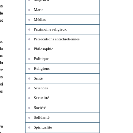
es
Marie
le
Médias
et
Patrimoine religieux
Persécutions antichrétiennes
e,
de
Philosophie
ux
Politique
la
Religions
te
es
Santé
oi
Sciences
es
Sexualité
Société
Solidarité
ve
Spiritualité