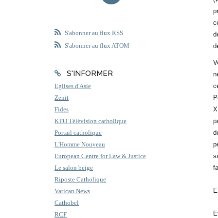
p
c
S'abonner au flux RSS
d
S'abonner au flux ATOM
d
V
S'INFORMER
n
c
Eglises d'Asie
P
Zenit
X
Fides
p
KTO Télévision catholique
d
Portail catholique
p
L'Homme Nouveau
s
European Centre for Law & Justice
fa
Le salon beige
Riposte Catholique
E
Vatican News
Cathobel
E
RCF