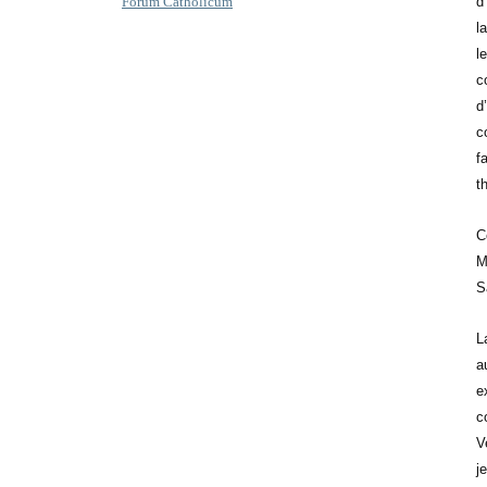
d
Forum Catholicum
l
l
c
d
c
f
t
C
M
S
L
a
e
c
V
j