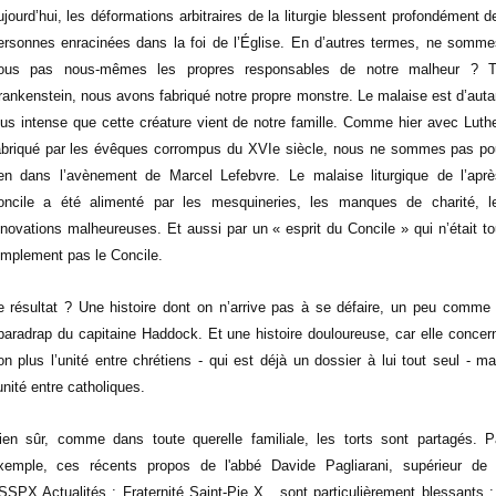
ujourd’hui, les déformations arbitraires de la liturgie blessent profondément d
ersonnes enracinées dans la foi de l’Église. En d’autres termes, ne somme
ous pas nous-mêmes les propres responsables de notre malheur ? T
rankenstein, nous avons fabriqué notre propre monstre. Le malaise est d’auta
lus intense que cette créature vient de notre famille. Comme hier avec Luthe
abriqué par les évêques corrompus du XVIe siècle, nous ne sommes pas po
ien dans l’avènement de Marcel Lefebvre. Le malaise liturgique de l’aprè
oncile a été alimenté par les mesquineries, les manques de charité, l
nnovations malheureuses. Et aussi par un « esprit du Concile » qui n’était to
implement pas le Concile.
e résultat ? Une histoire dont on n’arrive pas à se défaire, un peu comme 
paradrap du capitaine Haddock. Et une histoire douloureuse, car elle concer
on plus l’unité entre chrétiens - qui est déjà un dossier à lui tout seul - ma
’unité entre catholiques.
ien sûr, comme dans toute querelle familiale, les torts sont partagés. P
xemple, ces récents propos de l'abbé Davide Pagliarani, supérieur de 
SSPX Actualités : Fraternité Saint-Pie X , sont particulièrement blessants :