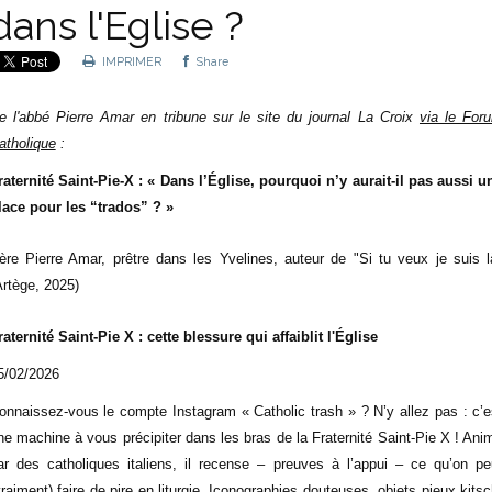
dans l'Eglise ?
IMPRIMER
Share
e l'abbé Pierre Amar en tribune sur le site du journal La Croix
via le For
atholique
:
raternité Saint-Pie-X : « Dans l’Église, pourquoi n’y aurait-il pas aussi u
lace pour les “trados” ? »
ère Pierre Amar, p
rêtre dans les Yvelines, auteur de "Si tu veux je suis l
Artège, 2025)
raternité Saint-Pie X : cette blessure qui affaiblit l'Église
5/02/2026
onnaissez-vous le compte Instagram « Catholic trash » ? N’y allez pas : c’e
ne machine à vous précipiter dans les bras de la Fraternité Saint-Pie X ! Ani
ar des catholiques italiens, il recense – preuves à l’appui – ce qu’on pe
vraiment) faire de pire en liturgie. Iconographies douteuses, objets pieux kitsc