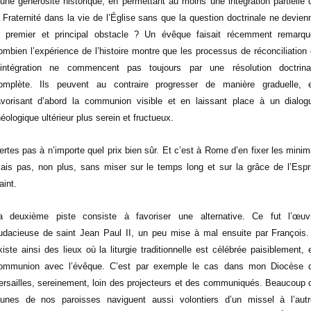
’une générosité historique, en permettant au moins une intégration partielle 
a Fraternité dans la vie de l’Église sans que la question doctrinale ne devien
e premier et principal obstacle ? Un évêque faisait récemment remarqu
ombien l’expérience de l’histoire montre que les processus de réconciliation 
’intégration ne commencent pas toujours par une résolution doctrina
omplète. Ils peuvent au contraire progresser de manière graduelle, 
avorisant d’abord la communion visible et en laissant place à un dialog
héologique ultérieur plus serein et fructueux.
ertes pas à n’importe quel prix bien sûr. Et c’est à Rome d’en fixer les minim
ais pas, non plus, sans miser sur le temps long et sur la grâce de l’Espri
aint.
a deuxième piste consiste à favoriser une alternative. Ce fut l’œuv
udacieuse de saint Jean Paul II, un peu mise à mal ensuite par François. 
xiste ainsi des lieux où la liturgie traditionnelle est célébrée paisiblement, 
ommunion avec l’évêque. C’est par exemple le cas dans mon Diocèse 
ersailles, sereinement, loin des projecteurs et des communiqués. Beaucoup 
eunes de nos paroisses naviguent aussi volontiers d’un missel à l’autr