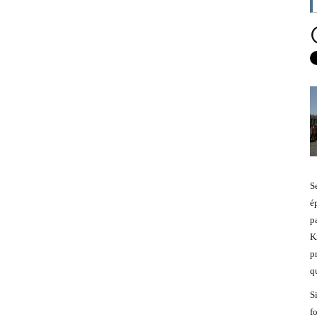
S
é
p
K
p
q
S
f