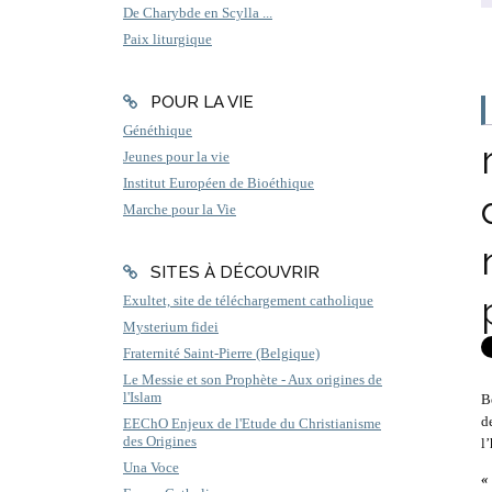
De Charybde en Scylla ...
Paix liturgique
POUR LA VIE
Généthique
Jeunes pour la vie
Institut Européen de Bioéthique
Marche pour la Vie
SITES À DÉCOUVRIR
Exultet, site de téléchargement catholique
Mysterium fidei
Fraternité Saint-Pierre (Belgique)
Le Messie et son Prophète - Aux origines de
l'Islam
B
d
EEChO Enjeux de l'Etude du Christianisme
des Origines
l
Una Voce
«