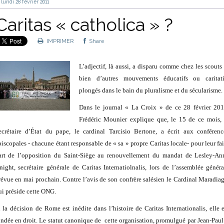
lundi 28
février 2011
Caritas « catholica » ?
IMPRIMER
Share
L’adjectif, là aussi, a disparu comme chez les scouts 
bien d’autres mouvements éducatifs ou caritati
plongés dans le bain du pluralisme et du sécularisme.
Dans le journal « La Croix » de ce 28 février 201
Frédéric Mounier explique que, le 15 de ce mois, 
ecrétaire d’État du pape, le cardinal Tarcisio Bertone, a écrit aux conférenc
piscopales - chacune étant responsable de « sa » propre Caritas locale- pour leur fai
art de l’opposition du Saint-Siège au renouvellement du mandat de Lesley-An
night, secrétaire générale de Caritas Internatiolnalis, lors de l’assemblée généra
révue en mai prochain. Contre l’avis de son confrère salésien le Cardinal Maradiag
ui préside cette ONG.
i la décision de Rome est inédite dans l’histoire de Caritas Internationalis, elle e
ondée en droit. Le statut canonique de cette organisation, promulgué par Jean-Paul 