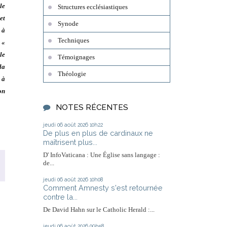
le
Structures ecclésiastiques
et
Synode
 à
Techniques
 «
le
Témoignages
la
Théologie
 à
on
NOTES RÉCENTES
jeudi 06
août 2026
10h22
De plus en plus de cardinaux ne
maîtrisent plus...
D' InfoVaticana : Une Église sans langage :
de...
jeudi 06
août 2026
10h08
Comment Amnesty s'est retournée
contre la...
De David Hahn sur le Catholic Herald :...
jeudi 06
août 2026
09h58