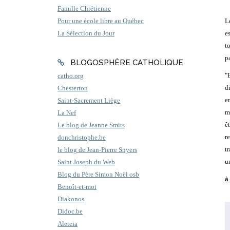
Famille Chrétienne
Le
Pour une école libre au Québec
e
La Sélection du Jour
t
p
BLOGOSPHÈRE CATHOLIQUE
"
catho.org
d
Chesterton
e
Saint-Sacrement Liège
m
La Nef
ê
Le blog de Jeanne Smits
r
donchristophe.be
t
le blog de Jean-Pierre Snyers
u
Saint Joseph du Web
Blog du Père Simon Noël osb
à
Benoît-et-moi
Diakonos
Didoc.be
Aleteia