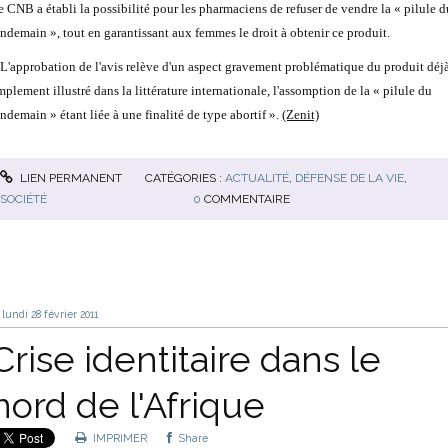
e CNB a établi la possibilité pour les pharmaciens de refuser de vendre la « pilule d
endemain », tout en garantissant aux femmes le droit à obtenir ce produit.
 L'approbation de l'avis relève d'un aspect gravement problématique du produit déj
mplement illustré dans la littérature internationale, l'assomption de la « pilule du
endemain » étant liée à une finalité de type abortif ».
(Zenit)
LIEN PERMANENT
CATÉGORIES :
ACTUALITÉ
,
DÉFENSE DE LA VIE
,
SOCIÉTÉ
0
COMMENTAIRE
lundi 28
février 2011
Crise identitaire dans le
nord de l'Afrique
IMPRIMER
Share