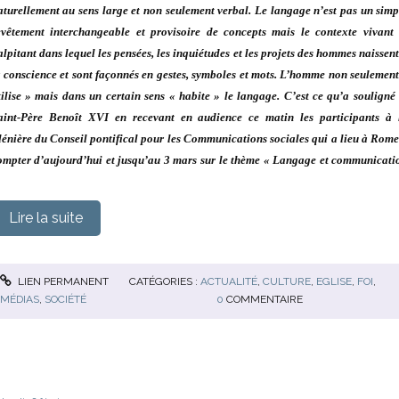
aturellement au sens large et non seulement verbal. Le langage n’est pas un simp
evêtement interchangeable et provisoire de concepts mais le contexte vivant 
alpitant dans lequel les pensées, les inquiétudes et les projets des hommes naissent
a conscience et sont façonnés en gestes, symboles et mots. L’homme non seulement
tilise » mais dans un certain sens « habite » le langage. C’est ce qu’a souligné 
aint-Père Benoît XVI en recevant en audience ce matin les participants à 
lénière du Conseil pontifical pour les Communications sociales qui a lieu à Rome
ompter d’aujourd’hui et jusqu’au 3 mars sur le thème « Langage et communicati
Lire la suite
LIEN PERMANENT
CATÉGORIES :
ACTUALITÉ
,
CULTURE
,
EGLISE
,
FOI
,
MÉDIAS
,
SOCIÉTÉ
0
COMMENTAIRE