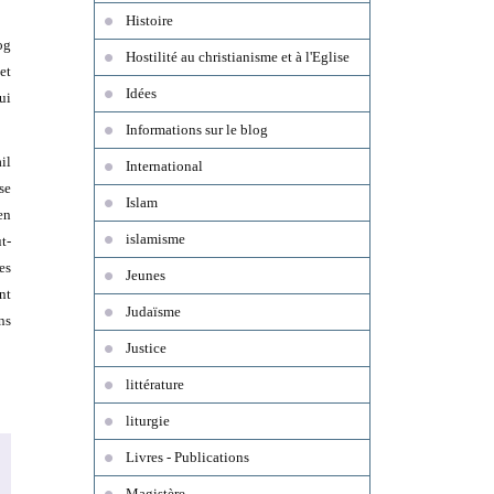
Histoire
log
Hostilité au christianisme et à l'Eglise
et
Idées
ui
Informations sur le blog
il
International
se
Islam
en
islamisme
t-
es
Jeunes
nt
Judaïsme
ns
Justice
littérature
liturgie
Livres - Publications
Magistère