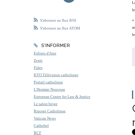
L
l
«
S'abonner au flux RSS
a
S'abonner au flux ATOM
l
S'INFORMER
Eglises d'Asie
Zenit
Fides
KTO Télévision catholique
Portail catholique
L'Homme Nouveau
European Centre for Law & Justice
Le salon beige
Riposte Catholique
Vatican News
Cathobel
RCF