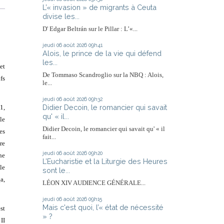
L’« invasion » de migrants à Ceuta
divise les...
D' Edgar Beltrán sur le Pillar : L’«...
jeudi 06
août 2026
09h41
Alois, le prince de la vie qui défend
les...
et
De Tommaso Scandroglio sur la NBQ : Alois,
fs
le...
jeudi 06
août 2026
09h32
Didier Decoin, le romancier qui savait
1,
qu' « il...
le
Didier Decoin, le romancier qui savait qu' « il
es
fait...
re
jeudi 06
août 2026
09h20
ne
L’Eucharistie et la Liturgie des Heures
le
sont le...
a,
LÉON XIV AUDIENCE GÉNÉRALE...
jeudi 06
août 2026
09h15
Mais c'est quoi, l’« état de nécessité
st
» ?
II