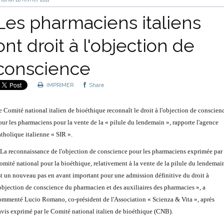
Les pharmaciens italiens
ont droit à l'objection de
conscience
IMPRIMER
Share
e Comité national italien de bioéthique reconnaît le droit à l'objection de conscien
our les pharmaciens pour la vente de la « pilule du lendemain », rapporte l'agence
atholique italienne « SIR ».
 La reconnaissance de l'objection de conscience pour les pharmaciens exprimée par 
omité national pour la bioéthique, relativement à la vente de la pilule du lendemai
st un nouveau pas en avant important pour une admission définitive du droit à
'objection de conscience du pharmacien et des auxiliaires des pharmacies », a
ommenté Lucio Romano, co-président de l'Association « Scienza & Vita », après
'avis exprimé par le Comité national italien de bioéthique (CNB).