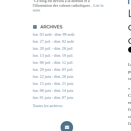
"Ce blog est dévolu à la défense et à
l'illustration des valeurs catholiques...
Lire la
suite
ARCHIVES
lun. 03 août - dim. 09 août
lun. 27 juil. - dim. 02 août
lun. 20 juil. - dim. 26 juil.
lun. 13 juil. - dim. 19 juil.
lun. 06 juil. - dim. 12 juil.
L
lun. 29 juin - dim. 05 juil.
p
lun. 22 juin - dim. 28 juin
c
lun. 15 juin - dim. 21 juin
«
lun. 08 juin - dim. 14 juin
C
lun. 01 juin - dim. 07 juin
e
Toutes les archives
l
c
l