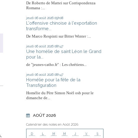
De Roberto de Mattei sur Corrispondenza
Romana :...
jeudi 06
août 2026
09h08
L'offensive chinoise à l'exportation
transforme...
De Marco Respinti sur Bitter Winter :...
jeudi 06
août 2026
08h47
Une homélie de saint Léon le Grand
pour la...
de "jeunes-catho.fr" : Les chrétiens...
jeudi 06
août 2026
08h47
Homélie pour la fête de la
Transfiguration
Homélie du Père Simon Noël osb pour le
dimanche de...
AOÛT 2026
Calendrier des notes en Août 2026
D
L
M
M
J
V
S
,