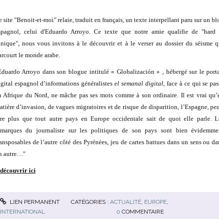
 site "Benoit-et-moi" relaie, traduit en français, un texte interpellant paru sur un b
spagnol, celui d'Eduardo Arroyo. Ce texte que notre amie qualifie de "hard 
onique", nous vous invitons à le découvrir et à le verser au dossier du séisme q
arcourt le monde arabe.
Eduardo Arroyo dans son blogue intitulé « Globalización » , hébergé sur le porta
igital espagnol d’informations généralistes
el semanal digital
, face à ce qui se pas
n Afrique du Nord, ne mâche pas ses mots comme à son ordinaire. Il est vrai qu’
atière d’invasion, de vagues migratoires et de risque de disparition, l’Espagne, peu
tre plus que tout autre pays en Europe occidentale sait de quoi elle parle. L
emarques du journaliste sur les politiques de son pays sont bien évidemme
ransposables de l’autre côté des Pyrénées, jeu de cartes battues dans un sens ou da
n autre…"
 découvrir ici
LIEN PERMANENT
CATÉGORIES :
ACTUALITÉ
,
EUROPE
,
INTERNATIONAL
0
COMMENTAIRE