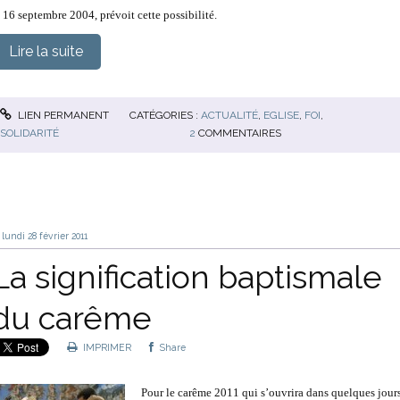
e 16 septembre 2004, prévoit cette possibilité.
Lire la suite
LIEN PERMANENT
CATÉGORIES :
ACTUALITÉ
,
EGLISE
,
FOI
,
SOLIDARITÉ
2
COMMENTAIRES
lundi 28
février 2011
La signification baptismale
du carême
IMPRIMER
Share
Pour le carême 2011 qui s’ouvrira dans quelques jours