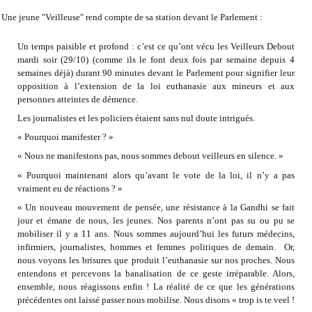
Une jeune "Veilleuse" rend compte de sa station devant le Parlement :
Un temps paisible et profond : c’est ce qu’ont vécu les Veilleurs Debout
mardi soir (29/10) (comme ils le font deux fois par semaine depuis 4
semaines déjà) durant 90 minutes devant le Parlement pour signifier leur
opposition à l’extension de la loi euthanasie aux mineurs et aux
personnes atteintes de démence.
Les journalistes et les policiers étaient sans nul doute intrigués.
« Pourquoi manifester ? »
« Nous ne manifestons pas, nous sommes debout veilleurs en silence. »
« Pourquoi maintenant alors qu’avant le vote de la loi, il n’y a pas
vraiment eu de réactions ? »
« Un nouveau mouvement de pensée, une résistance à la Gandhi se fait
jour et émane de nous, les jeunes. Nos parents n’ont pas su ou pu se
mobiliser il y a 11 ans. Nous sommes aujourd’hui les futurs médecins,
infirmiers, journalistes, hommes et femmes politiques de demain. Or,
nous voyons les brisures que produit l’euthanasie sur nos proches. Nous
entendons et percevons la banalisation de ce geste irréparable. Alors,
ensemble, nous réagissons enfin ! La réalité de ce que les générations
précédentes ont laissé passer nous mobilise. Nous disons « trop is te veel !