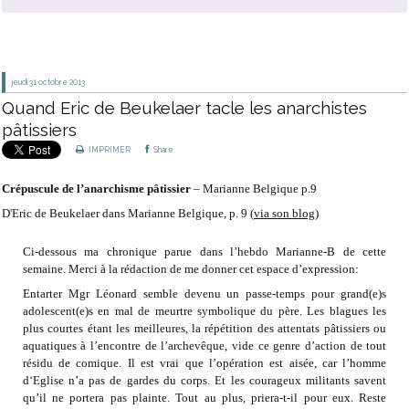
jeudi 31
octobre 2013
Quand Eric de Beukelaer tacle les anarchistes
pâtissiers
IMPRIMER
Share
Crépuscule de l’anarchisme pâtissier
– Marianne Belgique p.9
D'Eric de Beukelaer dans Marianne Belgique, p. 9 (
via son blog
)
Ci-dessous ma chronique parue dans l’hebdo Marianne-B de cette
semaine. Merci à la rédaction de me donner cet espace d’expression:
Entarter Mgr Léonard semble devenu un passe-temps pour grand(e)s
adolescent(e)s en mal de meurtre symbolique du père. Les blagues les
plus courtes étant les meilleures, la répétition des attentats pâtissiers ou
aquatiques à l’encontre de l’archevêque, vide ce genre d’action de tout
résidu de comique. Il est vrai que l’opération est aisée, car l’homme
d‘Eglise n’a pas de gardes du corps. Et les courageux militants savent
qu’il ne portera pas plainte. Tout au plus, priera-t-il pour eux. Reste