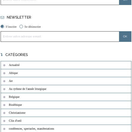
NEWSLETTER
S'inscrire
Se désinscrire
CATÉGORIES
Actualité
Afrique
Art
Au rythme de l'année liturgique
Belgique
Bioéthique
Christianisme
Clin d'oeil
conférences, spectacles, manifestations