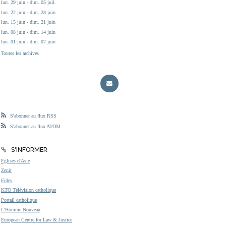
lun. 29 juin - dim. 05 juil.
lun. 22 juin - dim. 28 juin
lun. 15 juin - dim. 21 juin
lun. 08 juin - dim. 14 juin
lun. 01 juin - dim. 07 juin
Toutes les archives
S'abonner au flux RSS
S'abonner au flux ATOM
S'INFORMER
Eglises d'Asie
Zenit
Fides
KTO Télévision catholique
Portail catholique
L'Homme Nouveau
European Centre for Law & Justice