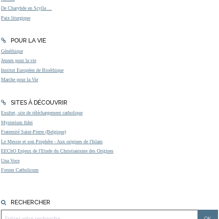
De Charybde en Scylla ...
Paix liturgique
POUR LA VIE
Généthique
Jeunes pour la vie
Institut Européen de Bioéthique
Marche pour la Vie
SITES À DÉCOUVRIR
Exultet, site de téléchargement catholique
Mysterium fidei
Fraternité Saint-Pierre (Belgique)
Le Messie et son Prophète - Aux origines de l'Islam
EEChO Enjeux de l'Etude du Christianisme des Origines
Una Voce
Forum Catholicum
RECHERCHER