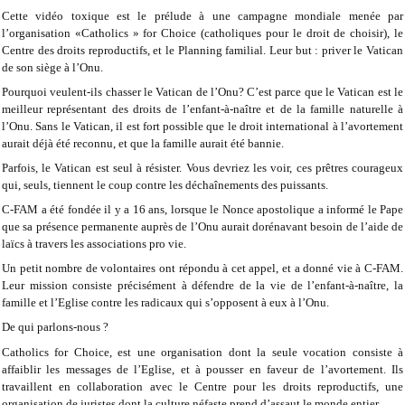
Cette vidéo toxique est le prélude à une campagne mondiale menée par
l’organisation «Catholics » for Choice (catholiques pour le droit de choisir), le
Centre des droits reproductifs, et le Planning familial. Leur but : priver le Vatican
de son siège à l’Onu.
Pourquoi veulent-ils chasser le Vatican de l’Onu? C’est parce que le Vatican est le
meilleur représentant des droits de l’enfant-à-naître et de la famille naturelle à
l’Onu. Sans le Vatican, il est fort possible que le droit international à l’avortement
aurait déjà été reconnu, et que la famille aurait été bannie.
Parfois, le Vatican est seul à résister. Vous devriez les voir, ces prêtres courageux
qui, seuls, tiennent le coup contre les déchaînements des puissants.
C-FAM a été fondée il y a 16 ans, lorsque le Nonce apostolique a informé le Pape
que sa présence permanente auprès de l’Onu aurait dorénavant besoin de l’aide de
laïcs à travers les associations pro vie.
Un petit nombre de volontaires ont répondu à cet appel, et a donné vie à C-FAM.
Leur mission consiste précisément à défendre de la vie de l’enfant-à-naître, la
famille et l’Eglise contre les radicaux qui s’opposent à eux à l’Onu.
De qui parlons-nous ?
Catholics for Choice, est une organisation dont la seule vocation consiste à
affaiblir les messages de l’Eglise, et à pousser en faveur de l’avortement. Ils
travaillent en collaboration avec le Centre pour les droits reproductifs, une
organisation de juristes dont la culture néfaste prend d’assaut le monde entier.