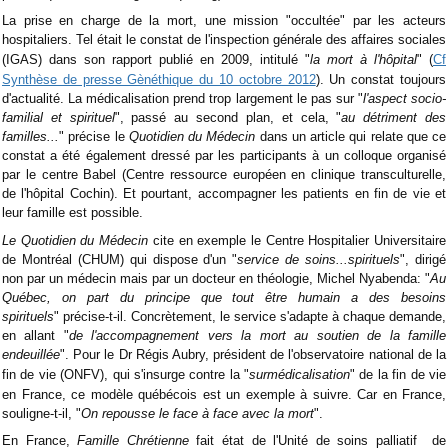
La prise en charge de la mort, une mission "occultée" par les acteurs
hospitaliers. Tel était le constat de
l'inspection générale des affaires sociales
(IGAS) dans son rapport publié en
2009, intitulé "
la mort à l'hôpital
" (
Cf
Synthèse de presse Gènéthique du 10 octobre 2012
). Un constat toujours
d'actualité. La médicalisation prend trop largement le pas sur "
l'aspect socio-
familial et spirituel
", passé au second plan, et cela, "
au détriment des
familles...
" précise le
Quotidien du Médecin
dans un article qui relate que ce
constat a été également dressé par les participants à un colloque organisé
par le centre Babel (Centre ressource européen en clinique transculturelle,
de l'hôpital Cochin). Et pourtant, accompagner les patients en fin de vie et
leur famille est possible.
Le Quotidien du Médecin
cite en exemple le Centre Hospitalier Universitaire
de Montréal (CHUM) qui dispose d'un "
service de soins...spirituels
", dirigé
non par un médecin mais par un docteur en théologie, Michel Nyabenda: "
Au
Québec, on part du principe que tout être humain a des besoins
spirituels
"
précise-t-il. Concrètement, le service s'adapte à chaque demande,
en allant "
de l'accompagnement vers la mort au soutien de la famille
endeuillée
". Pour le Dr Régis Aubry,
président de l'observatoire national de la
fin de vie (ONFV)
, qui s'insurge contre la "
surmédicalisation
" de la fin de vie
en France, ce modèle québécois est un exemple à suivre. Car en France,
souligne-t-il, "
On repousse le face à face avec la mort
".
En France,
Famille Chrétienne
fait état de l'Unité de soins palliatif de