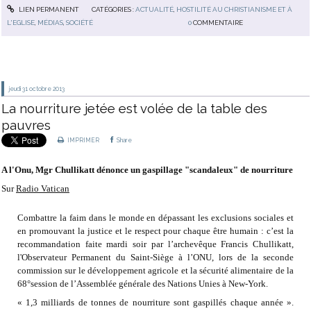
LIEN PERMANENT
CATÉGORIES :
ACTUALITÉ
,
HOSTILITÉ AU CHRISTIANISME ET À
L'EGLISE
,
MÉDIAS
,
SOCIÉTÉ
0
COMMENTAIRE
jeudi 31
octobre 2013
La nourriture jetée est volée de la table des
pauvres
IMPRIMER
Share
A l'Onu, Mgr Chullikatt dénonce un gaspillage "scandaleux" de nourriture
Sur
Radio Vatican
Combattre la faim dans le monde en dépassant les exclusions sociales et
en promouvant la justice et le respect pour chaque être humain : c’est la
recommandation faite mardi soir par l’archevêque Francis Chullikatt,
l'Observateur Permanent du Saint-Siège à l’ONU, lors de la seconde
commission sur le développement agricole et la sécurité alimentaire
de la
68°session de l’Assemblée générale des Nations Unies à New-York.
« 1,3 milliards de tonnes de nourriture sont gaspillés chaque année ».