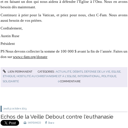
et en faisant un don qui nous aidera à défendre l’Eglise à l’Onu. Nous en avons
besoin dès maintenant.
Continuez à prier pour la Vatican, et priez pour nous, chez C-Fam. Nous avons
aussi besoin de vos prières.
Cordialement,
Austin Ruse
Président
PS Nous devons collecter la somme de 100 000 $ avant la fin de l’année. Faites un
don sur
www.c-fam.org/donate
LIEN PERMANENT
CATÉGORIES :
ACTUALITÉ
,
DÉBATS
,
DÉFENSE DE LA VIE
,
EGLISE
,
ETHIQUE
,
HOSTILITÉ AU CHRISTIANISME ET À L'EGLISE
,
INTERNATIONAL
,
POLITIQUE
,
SOLIDARITÉ
0
COMMENTAIRE
jeudi 31
octobre 2013
Echos de la Veille Debout contre l'euthanasie
IMPRIMER
Share