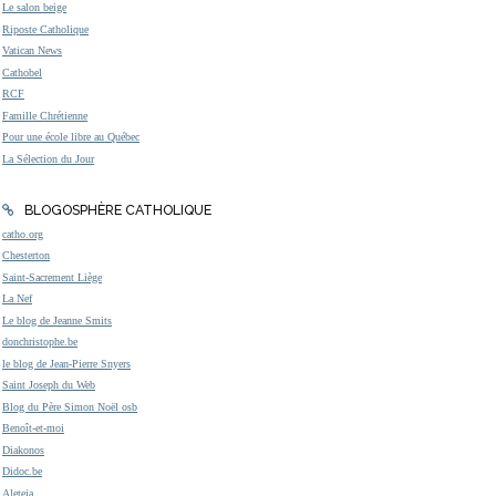
Le salon beige
Riposte Catholique
Vatican News
Cathobel
RCF
Famille Chrétienne
Pour une école libre au Québec
La Sélection du Jour
BLOGOSPHÈRE CATHOLIQUE
catho.org
Chesterton
Saint-Sacrement Liège
La Nef
Le blog de Jeanne Smits
donchristophe.be
le blog de Jean-Pierre Snyers
Saint Joseph du Web
Blog du Père Simon Noël osb
Benoît-et-moi
Diakonos
Didoc.be
Aleteia