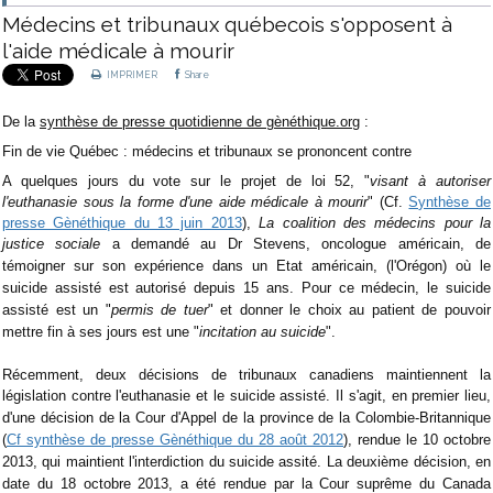
Médecins et tribunaux québecois s'opposent à
l'aide médicale à mourir
IMPRIMER
Share
De la
synthèse de presse quotidienne de gènéthique.org
:
Fin de vie Québec : médecins et tribunaux se prononcent contre
A quelques jours du vote sur le projet de loi 52, "
visant à autoriser
l'euthanasie sous la forme d'une aide médicale à mourir
" (Cf.
Synthèse de
presse Gènéthique du 13 juin 2013
),
La coalition des médecins pour la
justice sociale
a demandé au Dr Stevens, oncologue américain, de
témoigner sur son expérience dans un Etat américain, (l'Orégon) où le
suicide assisté est autorisé depuis 15 ans.
Pour ce médecin, le suicide
assisté est un "
permis de tuer
" et donner le choix au patient de pouvoir
mettre fin à ses jours est une "
incitation au suicide
".
Récemment, deux décisions de tribunaux canadiens maintiennent la
législation contre l'euthanasie et le suicide assisté.
Il s'agit, en premier lieu,
d'une décision de la Cour d'Appel de la province de la Colombie-Britannique
(
Cf synthèse de presse Gènéthique du 28 août 2012
),
rendue le 10 octobre
2013, qui maintient l'interdiction du suicide assité.
La deuxième décision, en
date du 18 octobre 2013, a été rendue par
la Cour suprême du Canada