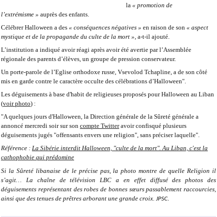
la
« promotion de
l’extrémisme »
auprès des enfants.
Célébrer Halloween a des
« conséquences négatives »
en raison de son
« aspect
mystique et de la propagande du culte de la mort »
, a-t-il ajouté.
L’institution a indiqué avoir réagi après avoir été avertie par l’Assemblée
régionale des parents d’élèves, un groupe de pression conservateur.
Un porte-parole de l’Eglise orthodoxe russe, Vsevolod Tchapline, a de son côté
mis en garde contre le caractère occulte des célébrations d’Halloween".
Les déguisements à base d'habit de religieuses proposés pour Halloween au Liban
(
voir photo
) :
"A quelques jours d'Halloween, la Direction générale de la Sûreté générale a
annoncé mercredi soir sur son
compte Twitter
avoir confisqué plusieurs
déguisements jugés "offensants envers une religion", sans préciser laquelle".
Référence :
La Sibérie interdit Halloween, "culte de la mort". Au Liban, c'est la
cathophobie qui prédomine
Si la Sûreté libanaise de le précise pas, la photo montre de quelle Religion il
s’agit… La chaîne de télévision LBC a en effet diffusé des photos des
déguisements représentant des robes de bonnes sœurs passablement raccourcies,
ainsi que des tenues de prêtres arborant une grande croix.
JPSC.