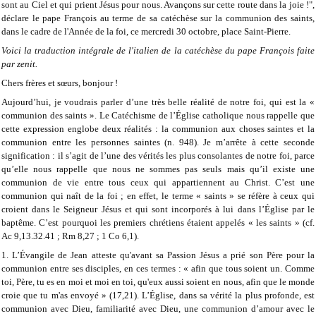
sont au Ciel et qui prient Jésus pour nous. Avançons sur cette route dans la joie !",
déclare le pape François au terme de sa catéchèse sur la communion des saints,
dans le cadre de l'Année de la foi, ce mercredi 30 octobre, place Saint-Pierre.
Voici la traduction intégrale de l'italien de la catéchèse du pape François faite
par zenit.
Chers frères et sœurs, bonjour !
Aujourd’hui, je voudrais parler d’une très belle réalité de notre foi, qui est la «
communion des saints ». Le Catéchisme de l’Église catholique nous rappelle que
cette expression englobe deux réalités : la communion aux choses saintes et la
communion entre les personnes saintes (n. 948). Je m’arrête à cette seconde
signification : il s’agit de l’une des vérités les plus consolantes de notre foi, parce
qu’elle nous rappelle que nous ne sommes pas seuls mais qu’il existe une
communion de vie entre tous ceux qui appartiennent au Christ. C’est une
communion qui naît de la foi ; en effet, le terme « saints » se réfère à ceux qui
croient dans le Seigneur Jésus et qui sont incorporés à lui dans l’Église par le
baptême. C’est pourquoi les premiers chrétiens étaient appelés « les saints » (cf.
Ac 9,13.32.41 ; Rm 8,27 ; 1 Co 6,1).
1. L’Évangile de Jean atteste qu'avant sa Passion Jésus a prié son Père pour la
communion entre ses disciples, en ces termes : « afin que tous soient un. Comme
toi, Père, tu es en moi et moi en toi, qu'eux aussi soient en nous, afin que le monde
croie que tu m'as envoyé » (17,21). L’Église, dans sa vérité la plus profonde, est
communion avec Dieu, familiarité avec Dieu, une communion d’amour avec le