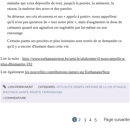
maladie qui vous dépouille de tout, jusqu'à la pensée, la mémoire, la
raison, la maîtrise des actes et des paroles.
Sa détresse, ses cris récurrents et ses « appels à partir», nous rappellent
qu'il n'est pas question de « tuer notre père », mais d'augmenter la dose de
calmants quand son agitation est ingérable par lui-même ou son
entourage.
Certains parmi ses proches et plus lointains sont tentés de se demander ce
qu'il y a encore d'humain dans cette vie.
Lire la suite :
http://www.euthanasiestop.be/article/alzheimer-il-nous-appelle-a-
plus-dhumanite-192
Lire également
les nouvelles contributions parues sur EuthanasieStop
LIEN PERMANENT
CATÉGORIES :
ACTUALITÉ
,
DÉBATS
,
DÉFENSE DE LA VIE
,
ETHIQUE
,
POLITIQUE
,
SANTÉ
,
SOCIÉTÉ
,
TÉMOIGNAGES
0
COMMENTAIRE
1
2
3
4
5
Page suivante