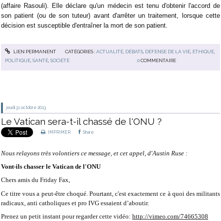
(affaire Rasouli).
Elle déclare
qu'un médecin est tenu d'obtenir l'accord de
son patient (ou de son tuteur) avant d'arrêter un traitement, lorsque cette
décision est susceptible d'entraîner la mort de son patient.
LIEN PERMANENT
CATÉGORIES :
ACTUALITÉ
,
DÉBATS
,
DÉFENSE DE LA VIE
,
ETHIQUE
,
POLITIQUE
,
SANTÉ
,
SOCIÉTÉ
0
COMMENTAIRE
jeudi 31
octobre 2013
Le Vatican sera-t-il chassé de l'ONU ?
IMPRIMER
Share
Nous relayons très volontiers ce message, et cet appel, d'Austin Ruse :
Vont-ils chasser le Vatican de l'ONU
Chers amis du Friday Fax,
Ce titre vous a peut-être choqué. Pourtant, c'est exactement ce à quoi des militants
radicaux, anti catholiques et pro IVG essaient d’aboutir.
Prenez un petit instant pour regarder cette vidéo:
http://vimeo.com/74665308