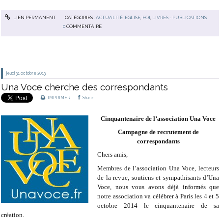
LIEN PERMANENT
CATÉGORIES :
ACTUALITÉ
,
EGLISE
,
FOI
,
LIVRES - PUBLICATIONS
0
COMMENTAIRE
jeudi 31
octobre 2013
Una Voce cherche des correspondants
IMPRIMER
Share
Cinquantenaire de l’association Una Voce
Campagne de recrutement de
correspondants
Chers amis,
Membres de l’association Una Voce, lecteurs
de la revue, soutiens et sympathisants d’Una
Voce, nous vous avons déjà informés que
notre association va célébrer à Paris les 4 et 5
octobre 2014 le cinquantenaire de sa
création.