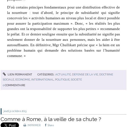
D’où certains principes fondamentaux pour une distribution effective de
la nourriture : tout d’abord, le principe de subsidiarité qui signifie
concevoir les « activités humaines au niveau plus local et direct possible
pour assurer la participation maximum ». Donc, « les réalités les plus
grandes ont la responsabilité de supporter les plus petites » recommande
le prélat. Et ce dernier souligne ensuite que la subsidiarité ne signifie pas
seulement donner de la nourriture aux personnes, mais les aider à être
autosuffisants. En définitive, Mgr Chullikatt précise que « la faim est un
problème humain qui demande des solutions basées sur l’humanité
commune. »
LIEN PERMANENT
CATÉGORIES :
ACTUALITÉ
,
DÉFENSE DE LA VIE
,
DOCTRINE
SOCIALE
,
ECONOMIE
,
INTERNATIONAL
,
POLITIQUE
,
SOCIÉTÉ
0
COMMENTAIRE
jeudi 31
octobre 2013
Comme à Rome, à la veille de sa chute ?
IMPRIMER
Share