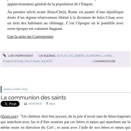
appauvrissement général de la population de l’Empire
Au premier siècle avant Jésus-Christ, Rome est passée d’une république
dotée d’un régime relativement libéral à la dictature de Jules César, avec
un tiers des habitants au chômage. C’est l’époque où le parallèle avec
notre époque est vraiment frappant.
Lire la suite sur Contrepoints
LIEN PERMANENT
CATÉGORIES :
ACTUALITÉ
,
DÉBATS
,
ECONOMIE
,
LIVRES -
PUBLICATIONS
,
POLITIQUE
,
SOCIÉTÉ
0
COMMENTAIRE
jeudi 31
octobre 2013
La communion des saints
IMPRIMER
Share
(
Zenit.org
) - "Un chrétien doit être joyeux, de la joie d’avoir tant de frères baptisés
qui marchent avec lui et d’être soutenu par ces frères et sœurs qui marchent sur la
même route en direction du Ciel ; et aussi avec l’aide de nos frères et sœurs qui