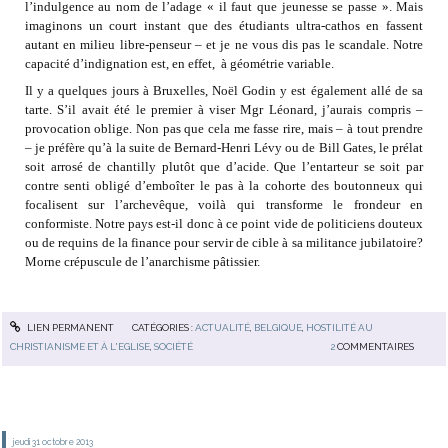
l’indulgence au nom de l’adage « il faut que jeunesse se passe ». Mais
imaginons un court instant que des étudiants ultra-cathos en fassent
autant en milieu libre-penseur – et je ne vous dis pas le scandale. Notre
capacité d’indignation est, en effet, à géométrie variable.
Il y a quelques jours à Bruxelles, Noël Godin y est également allé de sa
tarte. S’il avait été le premier à viser Mgr Léonard, j’aurais compris –
provocation oblige. Non pas que cela me fasse rire, mais – à tout prendre
– je préfère qu’à la suite de Bernard-Henri Lévy ou de Bill Gates, le prélat
soit arrosé de chantilly plutôt que d’acide. Que l’entarteur se soit par
contre senti obligé d’emboîter le pas à la cohorte des boutonneux qui
focalisent sur l’archevêque, voilà qui transforme le frondeur en
conformiste. Notre pays est-il donc à ce point vide de politiciens douteux
ou de requins de la finance pour servir de cible à sa militance jubilatoire?
Morne crépuscule de l’anarchisme pâtissier.
LIEN PERMANENT
CATÉGORIES :
ACTUALITÉ
,
BELGIQUE
,
HOSTILITÉ AU
CHRISTIANISME ET À L'EGLISE
,
SOCIÉTÉ
2
COMMENTAIRES
jeudi 31
octobre 2013