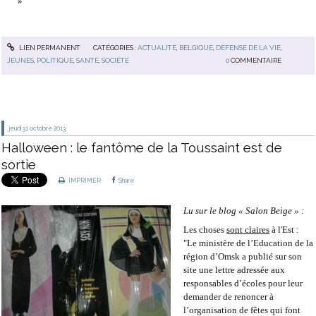
»
LIEN PERMANENT
CATÉGORIES :
ACTUALITÉ
,
BELGIQUE
,
DÉFENSE DE LA VIE
,
JEUNES
,
POLITIQUE
,
SANTÉ
,
SOCIÉTÉ
0
COMMENTAIRE
jeudi 31
octobre 2013
Halloween : le fantôme de la Toussaint est de
sortie
IMPRIMER
Share
Lu sur le blog « Salon Beige » :
Les choses
sont claires
à l'Est :
"Le ministère de l’Education de la
région d’Omsk a publié sur son
site une lettre adressée aux
responsables d’écoles pour leur
demander de renoncer à
l’organisation de fêtes qui font