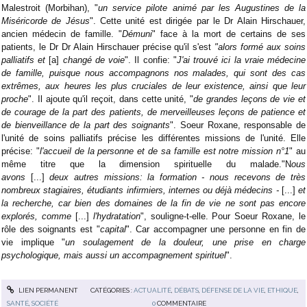
Malestroit (Morbihan), "
un service pilote animé par les Augustines de la
Miséricorde de Jésus
". Cette unité est dirigée par le Dr Alain Hirschauer,
ancien médecin de famille. "
Démuni
" face à la mort de certains de ses
patients, le Dr Dr Alain Hirschauer précise qu'il s'est
"alors formé aux soins
palliatifs et
[a]
changé de voie
". Il confie: "
J'ai trouvé ici la vraie médecine
de famille, puisque nous accompagnons nos malades, qui sont des cas
extrêmes, aux heures les plus cruciales de leur existence, ainsi que leur
proche
". Il ajoute qu'il reçoit, dans cette unité, "
de grandes leçons de vie et
de courage de la part des patients, de merveilleuses leçons de patience et
de bienveillance de la part des soignants
". Soeur Roxane, responsable de
l'unité de soins palliatifs précise les différentes missions de l'unité. Elle
précise: "
l'accueil de la personne et de sa famille est notre mission n°1
" au
même titre que la dimension spirituelle du malade."N
ous
avons
[...]
deux
autres missions: la formation - nous recevons de très
nombreux stagiaires, étudiants infirmiers, internes ou déjà médecins -
[...]
et
la recherche, car bien des domaines de la fin de vie ne sont pas encore
explorés, comme
[...]
l'hydratation
", souligne-t-elle. Pour Soeur Roxane, le
rôle des soignants est "
capital
". Car accompagner une personne en fin de
vie implique "
un soulagement de la douleur, une prise en charge
psychologique, mais aussi un accompagnement spirituel
".
LIEN PERMANENT
CATÉGORIES :
ACTUALITÉ
,
DÉBATS
,
DÉFENSE DE LA VIE
,
ETHIQUE
,
SANTÉ
,
SOCIÉTÉ
0
COMMENTAIRE