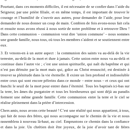
Pourtant, dans ces moments difficiles, il est nécessaire de se confier dans l’aide du
Seigneur, par une prière filiale, et en même temps, il est important de trouver le
courage et l’humilité de s’ouvrir aux autres, pour demander de l’aide, pour leur
demander de nous donner un coup de main. Combien de fois avons-nous fait cela
et ensuite nous avons réussi à nous sortir de notre problème et à retrouver Dieu !
Dans cette communion – communion veut dire ‘union commune’ – nous sommes
une grande famille, nous tous, où tous les membres s’aident et se soutiennent entre
eux.
3. Et venons-en à un autre aspect : la communion des saints va au-delà de la vie
terrestre, au-delà de la mort et dure à jamais. Cette union entre nous va au-delà et
continue dans l’autre vie ; c’est une union spirituelle, qui naît du baptême et qui
n’est pas détruite par la mort mais qui, grâce au Christ ressuscité, est destinée à
trouver sa plénitude dans la vie éternelle. Il existe un lien profond et indissoluble
entre ceux qui sont encore pèlerins dans ce monde – entre nous – et ceux qui ont
franchi le seuil de la mort pour entrer dans l’éternité. Tous les baptisés ici-bas sur
la terre, les âmes du purgatoire et tous les bienheureux qui sont déjà au paradis
forment une même grande famille. Cette communion entre la terre et le ciel se
réalise pleinement dans la prière d’intercession.
Chers amis, nous avons cette beauté ! C’est une réalité qui nous appartient, à tous,
qui fait de nous des frères, qui nous accompagne sur le chemin de la vie et nous
rassemblera à nouveau là-haut, au ciel. Empruntons ce chemin dans la confiance
et dans la joie. Un chrétien doit être joyeux, de la joie d’avoir tant de frères