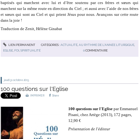
baptisés qui marchent avec lui et d’être soutenu par ces frères et sœurs qui
marchent sur la même route en direction du Ciel ; et aussi avec l’aide de nos frères
et sœurs qui sont au Ciel et qui prient Jésus pour nous. Avançons sur cette route
dans la joie !
Traduction de Zenit, Hélène Ginabat
LIEN PERMANENT
CATÉGORIES :
ACTUALITÉ
,
AU RYTHME DE L'ANNÉE LITURGIQUE
,
EGLISE
,
FOI
,
SPIRITUALITÉ
0
COMMENTAIRE
jeudi 31
octobre 2013
100 questions sur l'Eglise
IMPRIMER
Share
100 questions sur l'Eglise
par Emmanuel
Pisani, chez Artège (2013), 172 pages,
12,90 €
Présentation de l'éditeur