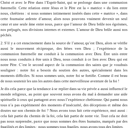
Christ et avec le Père dans l’Esprit-Saint, qui se prolonge dans une communion
fraternelle. Cette relation entre Jésus et le Père est la « matrice » du lien entre
nous, chrétiens : si nous sommes intimement insérés dans cette « matrice », dans
cette fournaise ardente d’amour, alors nous pouvons vraiment devenir un seul
cœur et une seule âme entre nous, parce que l’amour de Dieu brûle nos égoïsmes,
nos préjugés, nos divisions internes et externes. L’amour de Dieu brûle aussi nos
péchés.
2. S’il y a cet enracinement dans la source de l’amour, qu’est Dieu, alors se vérifie
aussi le mouvement réciproque, des frères vers Dieu ; l’expérience de la
communion fraternelle me conduit à la communion avec Dieu. Être unis entre
nous nous conduits à être unis à Dieu, nous conduit à ce lien avec Dieu qui est
notre Père. C’est le second aspect de la communion des saints que je voudrais
souligner : notre foi a besoin du soutien des autres, spécialement dans les
moments difficiles. Si nous sommes unis, notre foi se fortifie. Comme il est beau
de nous soutenir les uns les autres dans cette merveilleuse aventure de la foi !
Je dis cela parce que la tendance à se replier dans sa vie privée a aussi influencé le
monde religieux, au point que souvent nous avons du mal à demander une aide
spirituelle à ceux qui partagent avec nous l’expérience chrétienne. Qui parmi nous
tous n’a pas expérimenté des moments d’insécurité, des déceptions et même des
doutes sur son chemin de foi ? Nous avons tous fait cette expérience, moi aussi :
cela fait partie du chemin de la foi, cela fait partie de notre vie. Tout cela ne doit
pas nous surprendre, parce que nous sommes des êtres humains, marqués par des
fragilités et des limites ; nous sommes tous fragiles, nous avons tous des limites.