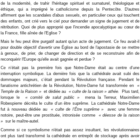
de la modernité, de trahir l'héritage spirituel et surnaturel, théologique et
éthique, qui a imprégné le catholicisme depuis la Pentecôte. D'autres
affirment que les scandales d'abus sexuels, en particulier ceux qui touchent
des enfants, ont crié vers le ciel pour demander un signe de jugement et de
rétribution. Quoi de plus approprié que l'incendie apocalyptique au cœur de
la France, fille aînée de l'Eglise ?
Mais le feu peut être purgatif autant qu'un acte de jugement. Ce feu avait-il
pour double objectif d'avertir une Église au bord de l'apostasie de se mettre
à genoux, de prier, de changer de direction et de se reconstruire afin de
reconquérir l'Europe qu'elle avait gagnée et perdue ?
Ce n’était pas la première fois que Notre-Dame était au centre d’une
interruption symbolique. La dernière fois que la cathédrale avait subi des
dommages majeurs, c’était pendant la Révolution française. Pendant le
fanatisme antichrétien de la Révolution, Notre-Dame fut transformée en
«
Temple de la Raison »
et dédiée au
« culte de la raison » athée.
Plus tard,
lorsque le
« comité de salut public »
mena la Terreur, Maximilien
Robespierre décréta le culte d’un être suprême. La cathédrale Notre-Dame
fut à nouveau dédiée au
« culte de l’Être suprême »
avec une femme
notoire, peut-être une prostituée, intronisée comme
« déesse de la raison
»
sur le maître-autel.
Comme si ce symbolisme n'était pas assez insultant, les révolutionnaires
ont plus tard transformé la cathédrale en entrepôt de stockage après avoir