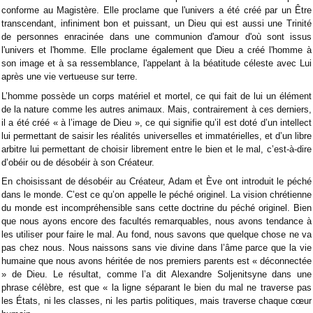
conforme au Magistère. Elle proclame que l'univers a été créé par un Être
transcendant, infiniment bon et puissant, un Dieu qui est aussi une Trinité
de personnes enracinée dans une communion d'amour d'où sont issus
l'univers et l'homme. Elle proclame également que Dieu a créé l'homme à
son image et à sa ressemblance, l'appelant à la béatitude céleste avec Lui
après une vie vertueuse sur terre.
L’homme possède un corps matériel et mortel, ce qui fait de lui un élément
de la nature comme les autres animaux. Mais, contrairement à ces derniers,
il a été créé « à l’image de Dieu », ce qui signifie qu’il est doté d’un intellect
lui permettant de saisir les réalités universelles et immatérielles, et d’un libre
arbitre lui permettant de choisir librement entre le bien et le mal, c’est-à-dire
d’obéir ou de désobéir à son Créateur.
En choisissant de désobéir au Créateur, Adam et Ève ont introduit le péché
dans le monde. C’est ce qu’on appelle le péché originel. La vision chrétienne
du monde est incompréhensible sans cette doctrine du péché originel. Bien
que nous ayons encore des facultés remarquables, nous avons tendance à
les utiliser pour faire le mal. Au fond, nous savons que quelque chose ne va
pas chez nous. Nous naissons sans vie divine dans l’âme parce que la vie
humaine que nous avons héritée de nos premiers parents est « déconnectée
» de Dieu. Le résultat, comme l’a dit Alexandre Soljenitsyne dans une
phrase célèbre, est que « la ligne séparant le bien du mal ne traverse pas
les États, ni les classes, ni les partis politiques, mais traverse chaque cœur