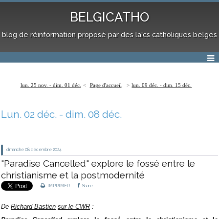
BELGICATHO
blog de réinformation proposé par des laïcs catholiques belges
lun. 25 nov. - dim. 01 déc.
Page d'accueil
lun. 09 déc. - dim. 15 déc.
Lun. 02 déc. - dim. 08 déc.
dimanche 08
décembre 2024
"Paradise Cancelled" explore le fossé entre le
christianisme et la postmodernité
IMPRIMER
Share
De
Richard Bastien
sur le CWR
: