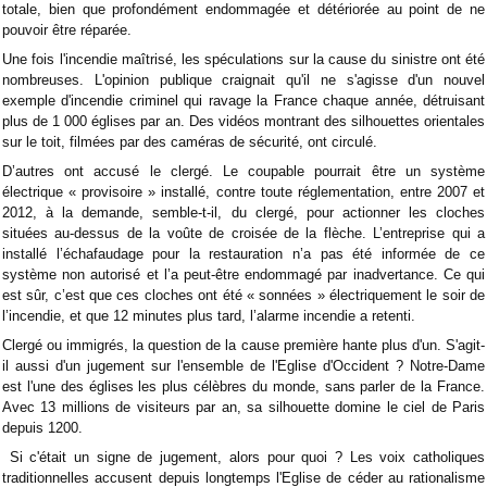
totale, bien que profondément endommagée et détériorée au point de ne
pouvoir être réparée.
Une fois l'incendie maîtrisé, les spéculations sur la cause du sinistre ont été
nombreuses. L'opinion publique craignait qu'il ne s'agisse d'un nouvel
exemple d'incendie criminel qui ravage la France chaque année, détruisant
plus de 1 000 églises par an. Des vidéos montrant des silhouettes orientales
sur le toit, filmées par des caméras de sécurité, ont circulé.
D’autres ont accusé le clergé. Le coupable pourrait être un système
électrique « provisoire » installé, contre toute réglementation, entre 2007 et
2012, à la demande, semble-t-il, du clergé, pour actionner les cloches
situées au-dessus de la voûte de croisée de la flèche. L’entreprise qui a
installé l’échafaudage pour la restauration n’a pas été informée de ce
système non autorisé et l’a peut-être endommagé par inadvertance. Ce qui
est sûr, c’est que ces cloches ont été « sonnées » électriquement le soir de
l’incendie, et que 12 minutes plus tard, l’alarme incendie a retenti.
Clergé ou immigrés, la question de la cause première hante plus d'un. S'agit-
il aussi d'un jugement sur l'ensemble de l'Eglise d'Occident ? Notre-Dame
est l'une des églises les plus célèbres du monde, sans parler de la France.
Avec 13 millions de visiteurs par an, sa silhouette domine le ciel de Paris
depuis 1200.
Si c'était un signe de jugement, alors pour quoi ? Les voix catholiques
traditionnelles accusent depuis longtemps l'Eglise de céder au rationalisme