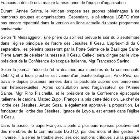
François a décidé cela malgré la résistance de l'équipe d'organisation.
Durant l'Année Sainte, le Vatican propose ses propres pèlerinages à de
nombreux groupes et organisations. Cependant, le pèlerinage LGBTQ n'est
pas encore répertorié dans la version en ligne actuelle du vaste programme
anniversaire.
Selon "Il Messaggero", une prière du soir est prévue le soir du 5 septembre
dans l'église principale de l'ordre des Jésuites Il Gesu. L'après-midi du 6
septembre, les pèlerins passeront par la Porte Sainte de la Basilique Saint-
Pierre avant de célébrer la messe à Il Gesu. Celle-ci sera dirigée par le vice-
président de la Conférence épiscopale italienne, Mgr Francesco Savino.
Selon le journal, l'idée de l'offre destinée aux membres de la communauté
LGBTQ et à leurs proches est venue d'un jésuite bolognais, Pino Piva, qui
travaille depuis plusieurs années dans la pastorale auprès des personnes
non hétérosexuelles. Après consultation avec l'organisateur de l'Année
Sainte, Mgr Rino Fisichella, et le président de la Conférence épiscopale
italienne, le cardinal Matteo Zuppi, François a pris cette décision. Le chef de
l'ordre des Jésuites, Arturo Sosa, a également approuvé la proposition. Le
fondateur de l'ordre des Jésuites, Ignace de Loyola, est enterré dans l'église
Il Gesu.
Dans le passé, le pape François a parlé à plusieurs reprises positivement
des membres de la communauté LGBTQ, par des mots et des gestes. À
l’inverse, il a semé le trouble avec ses déclarations critiques sur la pratique