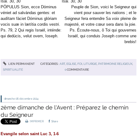
Isai. 30, 30
Isai. 30, 30
PÓPULUS Sion, ecce Dóminus
Peuple de Sion, voici le Seigneur qui
véniet ad salvándas gentes: et
vient pour sauver les nations ; et le
audítam fáciet Dóminus glóriam
Seigneur fera entendre Sa voix pleine de
vocis suæ in lætítia cordis vestri.
majesté, et votre cœur sera dans la joie.
Ps. 79, 2 Qui regis Israël, inténde:
Ps. Écoute-nous, ô Toi qui gouvernes
qui dedúcis, velut ovem, Ioseph.
Israël, qui conduis Joseph comme une
brebis!
LIEN PERMANENT
CATÉGORIES :
ART
,
EGLISE
,
FOI
,
LITURGIE
,
PATRIMOINE RELIGIEUX
,
SPIRITUALITÉ
0
COMMENTAIRE
dimanche 08
décembre 2024
2ème dimanche de l'Avent : Préparez le chemin
du Seigneur
IMPRIMER
Share
Evangile selon saint Luc 3, 1-6