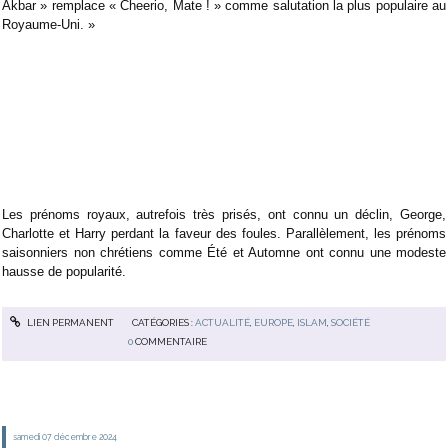
Akbar » remplace « Cheerio, Mate ! » comme salutation la plus populaire au
Royaume-Uni. »
Les prénoms royaux, autrefois très prisés, ont connu un déclin, George,
Charlotte et Harry perdant la faveur des foules. Parallèlement, les prénoms
saisonniers non chrétiens comme Été et Automne ont connu une modeste
hausse de popularité.
LIEN PERMANENT
CATÉGORIES :
ACTUALITÉ
,
EUROPE
,
ISLAM
,
SOCIÉTÉ
0
COMMENTAIRE
samedi 07
décembre 2024