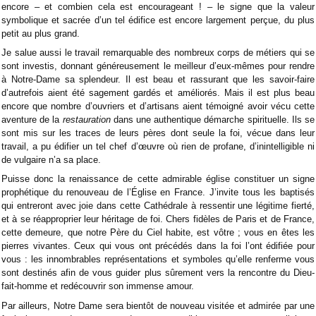
encore – et combien cela est encourageant ! – le signe que la valeur
symbolique et sacrée d’un tel édifice est encore largement perçue, du plus
petit au plus grand.
Je salue aussi le travail remarquable des nombreux corps de métiers qui se
sont investis, donnant généreusement le meilleur d’eux-mêmes pour rendre
à Notre-Dame sa splendeur. Il est beau et rassurant que les savoir-faire
d’autrefois aient été sagement gardés et améliorés. Mais il est plus beau
encore que nombre d’ouvriers et d’artisans aient témoigné avoir vécu cette
aventure de la
restauration
dans une authentique démarche spirituelle. Ils se
sont mis sur les traces de leurs pères dont seule la foi, vécue dans leur
travail, a pu édifier un tel chef d’œuvre où rien de profane, d’inintelligible ni
de vulgaire n’a sa place.
Puisse donc la renaissance de cette admirable église constituer un signe
prophétique du renouveau de l’Église en France. J’invite tous les baptisés
qui entreront avec joie dans cette Cathédrale à ressentir une légitime fierté,
et à se réapproprier leur héritage de foi. Chers fidèles de Paris et de France,
cette demeure, que notre Père du Ciel habite, est vôtre ; vous en êtes les
pierres vivantes. Ceux qui vous ont précédés dans la foi l’ont édifiée pour
vous : les innombrables représentations et symboles qu’elle renferme vous
sont destinés afin de vous guider plus sûrement vers la rencontre du Dieu-
fait-homme et redécouvrir son immense amour.
Par ailleurs, Notre Dame sera bientôt de nouveau visitée et admirée par une