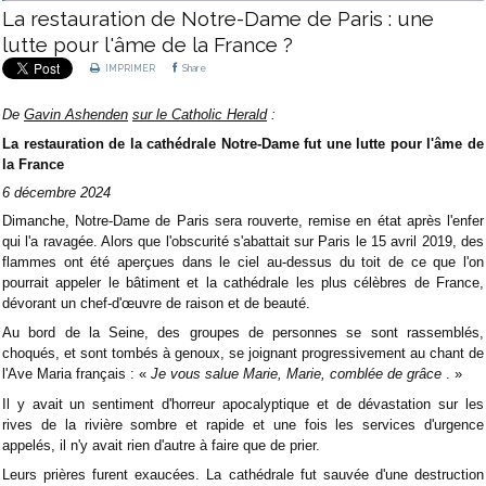
La restauration de Notre-Dame de Paris : une
lutte pour l'âme de la France ?
IMPRIMER
Share
De
Gavin Ashenden
sur le Catholic Herald
:
La restauration de la cathédrale Notre-Dame fut une lutte pour l'âme de
la France
6 décembre 2024
Dimanche, Notre-Dame de Paris sera rouverte, remise en état après l'enfer
qui l'a ravagée. Alors que l'obscurité s'abattait sur Paris le 15 avril 2019, des
flammes ont été aperçues dans le ciel au-dessus du toit de ce que l'on
pourrait appeler le bâtiment et la cathédrale les plus célèbres de France,
dévorant un chef-d'œuvre de raison et de beauté.
Au bord de la Seine, des groupes de personnes se sont rassemblés,
choqués, et sont tombés à genoux, se joignant progressivement au chant de
l'Ave Maria français : «
Je vous salue Marie,
Marie, comblée de grâce
. »
Il y avait un sentiment d'horreur apocalyptique et de dévastation sur les
rives de la rivière sombre et rapide et une fois les services d'urgence
appelés, il n'y avait rien d'autre à faire que de prier.
Leurs prières furent exaucées. La cathédrale fut sauvée d'une destruction