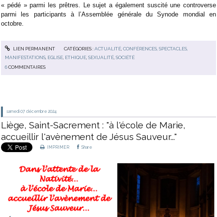
« pédé » parmi les prêtres. Le sujet a également suscité une controverse
parmi les participants à l’Assemblée générale du Synode mondial en
octobre.
LIEN PERMANENT
CATÉGORIES :
ACTUALITÉ
,
CONFÉRENCES, SPECTACLES,
MANIFESTATIONS
,
EGLISE
,
ETHIQUE
,
SEXUALITÉ
,
SOCIÉTÉ
6
COMMENTAIRES
samedi 07
décembre 2024
Liège, Saint-Sacrement : "à l'école de Marie,
accueillir l'avènement de Jésus Sauveur..."
IMPRIMER
Share