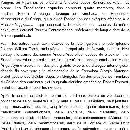
Yangon, au Myanmar, et le cardinal Cristóbal López Romero de Rabat, au
Maroc. Les Franciscains capucins comptent quatre membres, dont le
cardinal Fridolin Ambongo Besungu de Kinshasa, en République
démocratique du Congo, qui a dirigé l'opposition des évêques africains à
la
Fiducia Supplicans
, qui autorisait la bénédiction des couples de même
sexe, et le cardinal Raniero Cantalamessa, prédicateur de longue date de la
Maison pontificale.
Parmi les autres cardinaux notables de la liste figurent : le rédemptoriste
Joseph William Tobin, archevêque métropolitain de Newark, dans le New
Jersey ; le carme déchaussé Anders Arborelius, évêque de Stockholm, en
Suède, converti au catholicisme ; le regretté missionnaire combonien Miguel
Ángel Ayuso Guixot, l'un des plus grands experts du dialogue interreligieux,
décédé fin novembre ; le missionnaire de la Consolata Giorgio Marengo,
préfet apostolique d'Oulan-Bator, en Mongolie, l'un des plus jeunes membres
du Collège des cardinaux ; et l'augustin d'origine américaine Robert Prevost,
préfet du Dicastère pour les évêques.
Après le dernier consistoire, parmi les cardinaux encore en vie depuis le
pontificat de saint Jean-Paul II, il y aura au total 11 salésiens, neuf jésuites,
cinq franciscains capucins, cinq frères mineurs, quatre dominicains, trois
franciscains conventionnels, deux spiritains, deux clarétains, deux
missionnaires oblats de Marie Immaculée, deux missionnaires d'Afrique (les
Pères Blancs), deux rédemptoristes, deux de la Société du Verbe Divin
(Verbites), et un de chacune des communautés suivantes : eudistes, pères