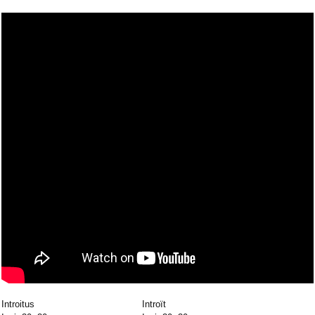
Introitus
Introït