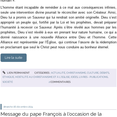
humain ».
L’homme étant incapable de remédier à ce mal aux conséquences infinies,
seule une intervention divine pourrait le réconcilier avec son Créateur. Ainsi,
Dieu lui a promis un Sauveur qui lui rendrait son amitié originelle. Dieu s’est
approprié un peuple qui, fortifié par la Loi et les prophètes, devait préparer
l’humanité à recevoir ce Sauveur. Après s’être révélé aux hommes par les
prophètes, Dieu s’est révélé à eux en prenant leur nature humaine, ce qui a
donné naissance à une nouvelle Alliance entre Dieu et l’homme. Cette
Alliance est représentée par l’Église, qui continue l’œuvre de la rédemption
en proclamant que seul le Christ peut nous conduire au bonheur éternel.
Lire la suite
LIEN PERMANENT
CATÉGORIES :
ACTUALITÉ
,
CHRISTIANISME
,
CULTURE
,
DÉBATS
,
ETHIQUE
,
HOSTILITÉ AU CHRISTIANISME ET À L'EGLISE
,
IDÉES
,
LIVRES - PUBLICATIONS
,
SOCIÉTÉ
2
COMMENTAIRES
dimanche 08
décembre 2024
Message du pape François à l'occasion de la