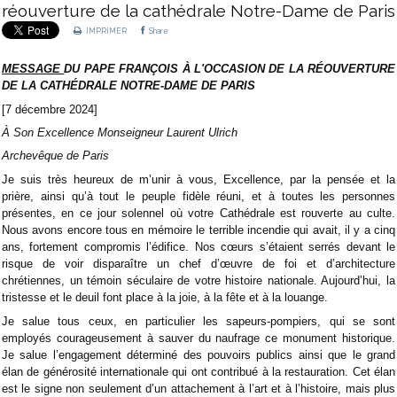
réouverture de la cathédrale Notre-Dame de Paris
IMPRIMER
Share
MESSAGE
DU PAPE FRANÇOIS À L'OCCASION DE LA RÉOUVERTURE
DE LA CATHÉDRALE NOTRE-DAME DE PARIS
[7 décembre 2024]
À Son Excellence Monseigneur Laurent Ulrich
Archevêque de Paris
Je suis très heureux de m’unir à vous, Excellence, par la pensée et la
prière, ainsi qu’à tout le peuple fidèle réuni, et à toutes les personnes
présentes, en ce jour solennel où votre Cathédrale est rouverte au culte.
Nous avons encore tous en mémoire le terrible incendie qui avait, il y a cinq
ans, fortement compromis l’édifice. Nos cœurs s’étaient serrés devant le
risque de voir disparaître un chef d’œuvre de foi et d’architecture
chrétiennes, un témoin séculaire de votre histoire nationale. Aujourd’hui, la
tristesse et le deuil font place à la joie, à la fête et à la louange.
Je salue tous ceux, en particulier les sapeurs-pompiers, qui se sont
employés courageusement à sauver du naufrage ce monument historique.
Je salue l’engagement déterminé des pouvoirs publics ainsi que le grand
élan de générosité internationale qui ont contribué à la restauration. Cet élan
est le signe non seulement d’un attachement à l’art et à l’histoire, mais plus