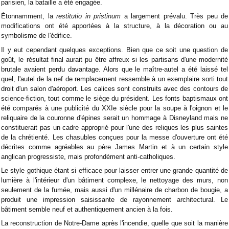
parisien, la bataille a été engagée.
Étonnamment, la
restitutio in pristinum
a largement prévalu. Très peu de
modifications ont été apportées à la structure, à la décoration ou au
symbolisme de l'édifice.
Il y eut cependant quelques exceptions. Bien que ce soit une question de
goût, le résultat final aurait pu être affreux si les partisans d'une modernité
brutale avaient perdu davantage. Alors que le maître-autel a été laissé tel
quel, l'autel de la nef de remplacement ressemble à un exemplaire sorti tout
droit d'un salon d'aéroport. Les calices sont construits avec des contours de
science-fiction, tout comme le siège du président. Les fonts baptismaux ont
été comparés à une publicité du XXIe siècle pour la soupe à l'oignon et le
reliquaire de la couronne d'épines serait un hommage à Disneyland mais ne
constituerait pas un cadre approprié pour l'une des reliques les plus saintes
de la chrétienté. Les chasubles conçues pour la messe d'ouverture ont été
décrites comme agréables au père James Martin et à un certain style
anglican progressiste, mais profondément anti-catholiques.
Le style gothique étant si efficace pour laisser entrer une grande quantité de
lumière à l'intérieur d'un bâtiment complexe, le nettoyage des murs, non
seulement de la fumée, mais aussi d'un millénaire de charbon de bougie, a
produit une impression saisissante de rayonnement architectural. Le
bâtiment semble neuf et authentiquement ancien à la fois.
La reconstruction de Notre-Dame après l'incendie, quelle que soit la manière