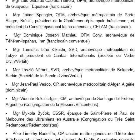
Mgr Luis Gerardo Cabrera Herrera, OFM, archevêque métropolitain
de Guayaquil, Équateur (franciscain)
Mgr Jaime Spengler, OFM, archevêque métropolitain de Porto
Alegre, Brésil ; président de la Conférence épiscopale brésilienne ; et
président du Conseil épiscopal latino-américain, CELAM (franciscain)
Mgr Dominique Joseph Mathieu, OFM Conv, archevêque de
Téhéran-Ispahan, Iran (franciscain conventuel)
Mgr Tarcisius Isao Kikuchi, SVD, archevêque métropolitain de
Tokyo et président de Caritas Internationalis (Société du Verbe
Divin/Verbiti)
Mgr László Német, SVD, archevêque métropolitain de Belgrade,
Serbie (Société de la Parole divine/Verbiti)
Mgr Jean-Paul Vesco, OP, archevêque métropolitain d'Alger, Algérie
(dominicain)
Mgr Vicente Bokalic Iglic, CM, archevêque de Santiago del Estero,
Argentine (Congrégation de la Mission/Vincentiens)
Mgr Mykola Byčok, CSSR, éparque de Saint-Pierre et Paul de
Melbourne des Ukrainiens en Australie (Congrégation du Très Saint
Rédempteur/Rédemptoristes)
Père Timothy Radcliffe, OP, ancien maître général de l'Ordre des
Prêcheurs et actuel assistant spirituel de la 16e Assemblée générale