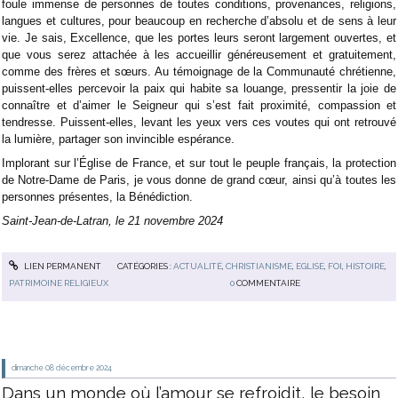
foule immense de personnes de toutes conditions, provenances, religions,
langues et cultures, pour beaucoup en recherche d’absolu et de sens à leur
vie. Je sais, Excellence, que les portes leurs seront largement ouvertes, et
que vous serez attachée à les accueillir généreusement et gratuitement,
comme des frères et sœurs. Au témoignage de la Communauté chrétienne,
puissent-elles percevoir la paix qui habite sa louange, pressentir la joie de
connaître et d’aimer le Seigneur qui s’est fait proximité, compassion et
tendresse. Puissent-elles, levant les yeux vers ces voutes qui ont retrouvé
la lumière, partager son invincible espérance.
Implorant sur l’Église de France, et sur tout le peuple français, la protection
de Notre-Dame de Paris, je vous donne de grand cœur, ainsi qu’à toutes les
personnes présentes, la Bénédiction.
Saint-Jean-de-Latran, le 21 novembre 2024
LIEN PERMANENT
CATÉGORIES :
ACTUALITÉ
,
CHRISTIANISME
,
EGLISE
,
FOI
,
HISTOIRE
,
PATRIMOINE RELIGIEUX
0
COMMENTAIRE
dimanche 08
décembre 2024
Dans un monde où l’amour se refroidit, le besoin