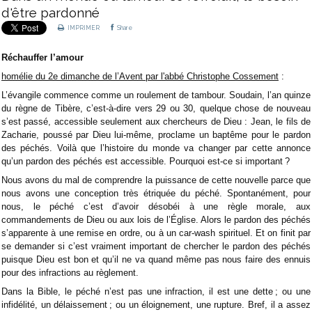
d'être pardonné
IMPRIMER
Share
Réchauffer l’amour
homélie du 2e dimanche de l’Avent par l'abbé Christophe Cossement
:
L’évangile commence comme un roulement de tambour. Soudain, l’an quinze
du règne de Tibère, c’est-à-dire vers 29 ou 30, quelque chose de nouveau
s’est passé, accessible seulement aux chercheurs de Dieu : Jean, le fils de
Zacharie, poussé par Dieu lui-même, proclame un baptême pour le pardon
des péchés. Voilà que l’histoire du monde va changer par cette annonce
qu’un pardon des péchés est accessible. Pourquoi est-ce si important ?
Nous avons du mal de comprendre la puissance de cette nouvelle parce que
nous avons une conception très étriquée du péché. Spontanément, pour
nous, le péché c’est d’avoir désobéi à une règle morale, aux
commandements de Dieu ou aux lois de l’Église. Alors le pardon des péchés
s’apparente à une remise en ordre, ou à un car-wash spirituel. Et on finit par
se demander si c’est vraiment important de chercher le pardon des péchés
puisque Dieu est bon et qu’il ne va quand même pas nous faire des ennuis
pour des infractions au règlement.
Dans la Bible, le péché n’est pas une infraction, il est une dette ; ou une
infidélité, un délaissement ; ou un éloignement, une rupture. Bref, il a assez