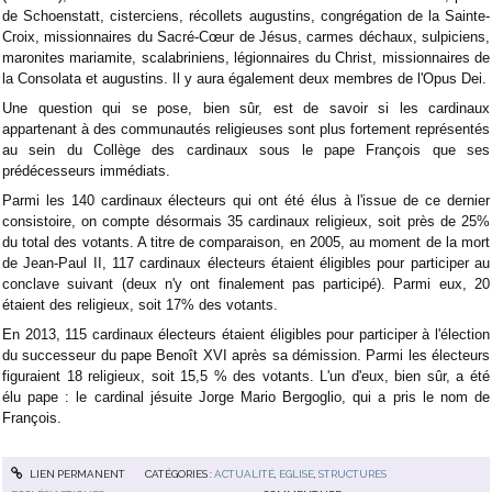
de Schoenstatt, cisterciens, récollets augustins, congrégation de la Sainte-
Croix, missionnaires du Sacré-Cœur de Jésus, carmes déchaux, sulpiciens,
maronites mariamite, scalabriniens, légionnaires du Christ, missionnaires de
la Consolata et augustins. Il y aura également deux membres de l'Opus Dei.
Une question qui se pose, bien sûr, est de savoir si les cardinaux
appartenant à des communautés religieuses sont plus fortement représentés
au sein du Collège des cardinaux sous le pape François que ses
prédécesseurs immédiats.
Parmi les 140 cardinaux électeurs qui ont été élus à l'issue de ce dernier
consistoire, on compte désormais 35 cardinaux religieux, soit près de 25%
du total des votants. A titre de comparaison, en 2005, au moment de la mort
de Jean-Paul II, 117 cardinaux électeurs étaient éligibles pour participer au
conclave suivant (deux n'y ont finalement pas participé). Parmi eux, 20
étaient des religieux, soit 17% des votants.
En 2013, 115 cardinaux électeurs étaient éligibles pour participer à l'élection
du successeur du pape Benoît XVI après sa démission. Parmi les électeurs
figuraient 18 religieux, soit 15,5 % des votants. L'un d'eux, bien sûr, a été
élu pape : le cardinal jésuite Jorge Mario Bergoglio, qui a pris le nom de
François.
LIEN PERMANENT
CATÉGORIES :
ACTUALITÉ
,
EGLISE
,
STRUCTURES