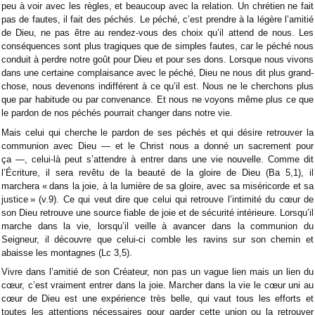
peu à voir avec les règles, et beaucoup avec la relation. Un chrétien ne fait
pas de fautes, il fait des péchés. Le péché, c’est prendre à la légère l’amitié
de Dieu, ne pas être au rendez-vous des choix qu’il attend de nous. Les
conséquences sont plus tragiques que de simples fautes, car le péché nous
conduit à perdre notre goût pour Dieu et pour ses dons. Lorsque nous vivons
dans une certaine complaisance avec le péché, Dieu ne nous dit plus grand-
chose, nous devenons indifférent à ce qu’il est. Nous ne le cherchons plus
que par habitude ou par convenance. Et nous ne voyons même plus ce que
le pardon de nos péchés pourrait changer dans notre vie.
Mais celui qui cherche le pardon de ses péchés et qui désire retrouver la
communion avec Dieu — et le Christ nous a donné un sacrement pour
ça —, celui-là peut s’attendre à entrer dans une vie nouvelle. Comme dit
l’Écriture, il sera revêtu de la beauté de la gloire de Dieu (Ba 5,1), il
marchera « dans la joie, à la lumière de sa gloire, avec sa miséricorde et sa
justice » (v.9). Ce qui veut dire que celui qui retrouve l’intimité du cœur de
son Dieu retrouve une source fiable de joie et de sécurité intérieure. Lorsqu’il
marche dans la vie, lorsqu’il veille à avancer dans la communion du
Seigneur, il découvre que celui-ci comble les ravins sur son chemin et
abaisse les montagnes (Lc 3,5).
Vivre dans l’amitié de son Créateur, non pas un vague lien mais un lien du
cœur, c’est vraiment entrer dans la joie. Marcher dans la vie le cœur uni au
cœur de Dieu est une expérience très belle, qui vaut tous les efforts et
toutes les attentions nécessaires pour garder cette union ou la retrouver