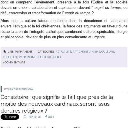
dont on comprend l'événement, présente à la fois l'Église et la société
devant un choix : collaboration et capitulation devant l'
esprit du temps
, ou
défi, conversion et transformation de l'
esprit du temps
?
Alors que la culture laïque s’enfonce dans la décadence et l’antipathie
envers l’éthique et la foi chrétiennes, la force des arguments en faveur d’une
récapitulation de l’intégrité catholique, combinant culture, spiritualité, liturgie
et philosophie, devient de plus en plus convaincante et urgente.
LIEN PERMANENT
CATÉGORIES :
ACTUALITÉ
,
ART
,
CHRISTIANISME
,
CULTURE
,
EGLISE
,
FOI
,
PATRIMOINE RELIGIEUX
,
SOCIÉTÉ
1
COMMENTAIRE
samedi 07
décembre 2024
Consistoire : que signifie le fait que près de la
moitié des nouveaux cardinaux seront issus
d’ordres religieux ?
IMPRIMER
Share