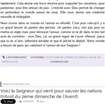
rapidement. Cela donne une force énorme pour supporter les vexations, pour
pardonner, pour être artisan de paix. L’intimité avec Dieu permet de changer
en profondeur le monde autour de nous. Elle nous donne une créativité
nouvelle et infatigable.
Nous vivons dans un monde où l’amour se refroidit. C’est pour cela qu’il y a
un grand besoin du pardon des péchés. Un pardon vécu, non pas pour se
mettre en règle mais pour retrouver l’amour, comme on le dit dans le très bel
acte de contrition : mon Dieu, j’ai un grand regret de t’avoir offensé, parce
que tu es si bon, tellement aimable et que le péché te déplaît. Notre monde
a besoin de gens qui carburent à l’amour de leur Seigneur !
LIEN PERMANENT
CATÉGORIES :
AU RYTHME DE L'ANNÉE LITURGIQUE
,
EGLISE
,
FOI
,
SPIRITUALITÉ
0
COMMENTAIRE
dimanche 08
décembre 2024
Voici le Seigneur qui vient pour sauver les nations
(Introit du 2ème dimanche de l'Avent)
IMPRIMER
Share