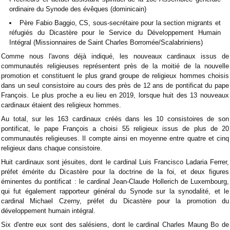
ordinaire du Synode des évêques (dominicain)
Père Fabio Baggio, CS, sous-secrétaire pour la section migrants et
réfugiés du Dicastère pour le Service du Développement Humain
Intégral (Missionnaires de Saint Charles Borromée/Scalabriniens)
Comme nous l'avons déjà indiqué, les nouveaux cardinaux issus de
communautés religieuses représentent près de la moitié de la nouvelle
promotion et constituent le plus grand groupe de religieux hommes choisis
dans un seul consistoire au cours des près de 12 ans de pontificat du pape
François. Le plus proche a eu lieu en 2019, lorsque huit des 13 nouveaux
cardinaux étaient des religieux hommes.
Au total, sur les 163 cardinaux créés dans les 10 consistoires de son
pontificat, le pape François a choisi 55 religieux issus de plus de 20
communautés religieuses. Il compte ainsi en moyenne entre quatre et cinq
religieux dans chaque consistoire.
Huit cardinaux sont jésuites, dont le cardinal Luis Francisco Ladaria Ferrer,
préfet émérite du Dicastère pour la doctrine de la foi, et deux figures
éminentes du pontificat : le cardinal Jean-Claude Hollerich de Luxembourg,
qui fut également rapporteur général du Synode sur la synodalité, et le
cardinal Michael Czerny, préfet du Dicastère pour la promotion du
développement humain intégral.
Six d'entre eux sont des salésiens, dont le cardinal Charles Maung Bo de