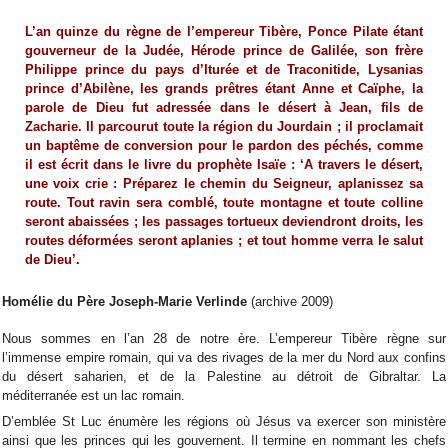
L’an quinze du règne de l’empereur Tibère, Ponce Pilate étant
gouverneur de la Judée, Hérode prince de Galilée, son frère
Philippe prince du pays d’Iturée et de Traconitide, Lysanias
prince d’Abilène, les grands prêtres étant Anne et Caïphe, la
parole de Dieu fut adressée dans le désert à Jean, fils de
Zacharie. Il parcourut toute la région du Jourdain ; il proclamait
un baptême de conversion pour le pardon des péchés, comme
il est écrit dans le livre du prophète Isaïe : ‘A travers le désert,
une voix crie : Préparez le chemin du Seigneur, aplanissez sa
route. Tout ravin sera comblé, toute montagne et toute colline
seront abaissées ; les passages tortueux deviendront droits, les
routes déformées seront aplanies ; et tout homme verra le salut
de Dieu’.
Homélie du Père Joseph-Marie Verlinde
(archive 2009)
Nous sommes en l’an 28 de notre ère. L’empereur Tibère règne sur
l’immense empire romain, qui va des rivages de la mer du Nord aux confins
du désert saharien, et de la Palestine au détroit de Gibraltar. La
méditerranée est un lac romain.
D’emblée St Luc énumère les régions où Jésus va exercer son ministère
ainsi que les princes qui les gouvernent. Il termine en nommant les chefs