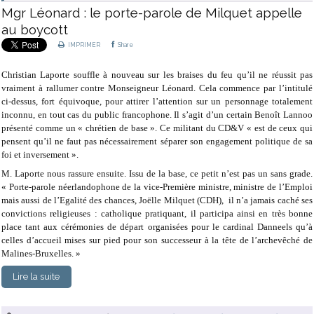
Mgr Léonard : le porte-parole de Milquet appelle
au boycott
IMPRIMER
Share
Christian Laporte souffle à nouveau sur les braises du feu qu’il ne réussit pas
vraiment à rallumer contre Monseigneur Léonard. Cela commence par l’intitulé
ci-dessus, fort équivoque, pour attirer l’attention sur un personnage totalement
inconnu, en tout cas du public francophone. Il s’agit d’un certain Benoît Lannoo
présenté comme un « chrétien de base ». Ce militant du CD&V « est de ceux qui
pensent qu’il ne faut pas nécessairement séparer son engagement politique de sa
foi et inversement ».
M. Laporte nous rassure ensuite. Issu de la base, ce petit n’est pas un sans grade.
« Porte-parole néerlandophone de la vice-Première ministre, ministre de l’Emploi
mais aussi de l’Egalité des chances, Joëlle Milquet (CDH), il n’a jamais caché ses
convictions religieuses : catholique pratiquant, il participa ainsi en très bonne
place tant aux cérémonies de départ organisées pour le cardinal Danneels qu’à
celles d’accueil mises sur pied pour son successeur à la tête de l’archevêché de
Malines-Bruxelles. »
Lire la suite