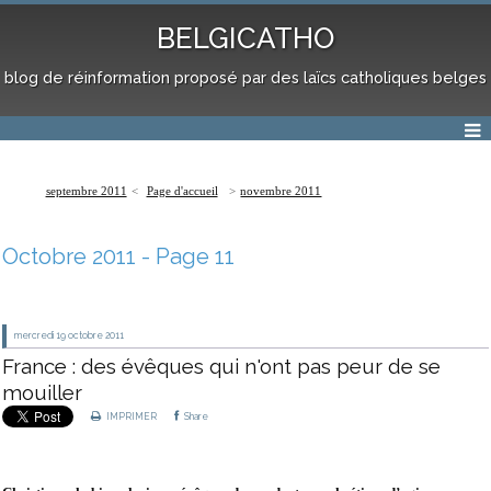
BELGICATHO
blog de réinformation proposé par des laïcs catholiques belges
septembre 2011
Page d'accueil
novembre 2011
Octobre 2011
- Page 11
mercredi 19
octobre 2011
France : des évêques qui n'ont pas peur de se
mouiller
IMPRIMER
Share