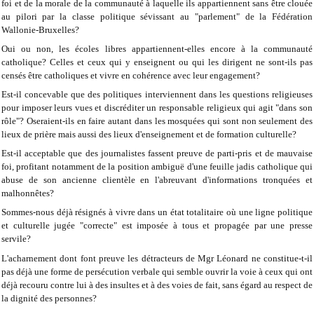
foi et de la morale de la communauté à laquelle ils appartiennent sans être clouée
au pilori par la classe politique sévissant au "parlement" de la Fédération
Wallonie-Bruxelles?
Oui ou non, les écoles libres appartiennent-elles encore à la communauté
catholique? Celles et ceux qui y enseignent ou qui les dirigent ne sont-ils pas
censés être catholiques et vivre en cohérence avec leur engagement?
Est-il concevable que des politiques interviennent dans les questions religieuses
pour imposer leurs vues et discréditer un responsable religieux qui agit "dans son
rôle"? Oseraient-ils en faire autant dans les mosquées qui sont non seulement des
lieux de prière mais aussi des lieux d'enseignement et de formation culturelle?
Est-il acceptable que des journalistes fassent preuve de parti-pris et de mauvaise
foi, profitant notamment de la position ambiguë d'une feuille jadis catholique qui
abuse de son ancienne clientèle en l'abreuvant d'informations tronquées et
malhonnêtes?
Sommes-nous déjà résignés à vivre dans un état totalitaire où une ligne politique
et culturelle jugée "correcte" est imposée à tous et propagée par une presse
servile?
L'acharnement dont font preuve les détracteurs de Mgr Léonard ne constitue-t-il
pas déjà une forme de persécution verbale qui semble ouvrir la voie à ceux qui ont
déjà recouru contre lui à des insultes et à des voies de fait, sans égard au respect de
la dignité des personnes?