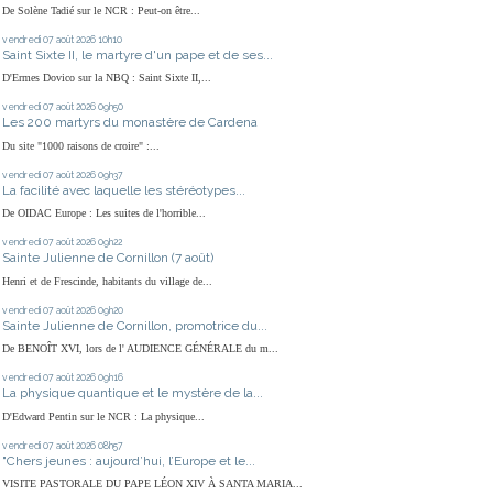
De Solène Tadié sur le NCR : Peut-on être...
vendredi 07
août 2026
10h10
Saint Sixte II, le martyre d'un pape et de ses...
D'Ermes Dovico sur la NBQ : Saint Sixte II,...
vendredi 07
août 2026
09h50
Les 200 martyrs du monastère de Cardena
Du site "1000 raisons de croire" :...
vendredi 07
août 2026
09h37
La facilité avec laquelle les stéréotypes...
De OIDAC Europe : Les suites de l'horrible...
vendredi 07
août 2026
09h22
Sainte Julienne de Cornillon (7 août)
Henri et de Frescinde, habitants du village de...
vendredi 07
août 2026
09h20
Sainte Julienne de Cornillon, promotrice du...
De BENOÎT XVI, lors de l' AUDIENCE GÉNÉRALE du m...
vendredi 07
août 2026
09h16
La physique quantique et le mystère de la...
D'Edward Pentin sur le NCR : La physique...
vendredi 07
août 2026
08h57
"Chers jeunes : aujourd’hui, l’Europe et le...
VISITE PASTORALE DU PAPE LÉON XIV À SANTA MARIA...