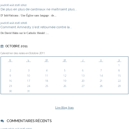
jeudi 06
août 2026
10h22
De plus en plus de cardinaux ne maîtrisent plus...
D' InfoVaticana : Une Église sans langage : de...
jeudi 06
août 2026
10h08
Comment Amnesty s'est retournée contre la...
De David Hahn sur le Catholic Herald :...
OCTOBRE 2011
Calendrier des notes en Octobre 2011
D
L
M
M
J
V
S
1
2
3
4
5
6
7
8
9
10
11
12
13
14
15
16
17
18
19
20
21
22
23
24
25
26
27
28
29
30
31
Live Blog Stats
COMMENTAIRES RÉCENTS
vendredi 07
août 2026
15h00