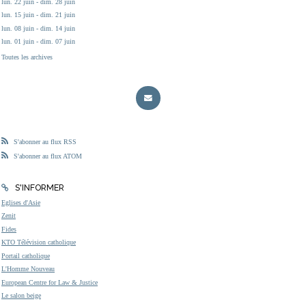
lun. 22 juin - dim. 28 juin
lun. 15 juin - dim. 21 juin
lun. 08 juin - dim. 14 juin
lun. 01 juin - dim. 07 juin
Toutes les archives
S'abonner au flux RSS
S'abonner au flux ATOM
S'INFORMER
Eglises d'Asie
Zenit
Fides
KTO Télévision catholique
Portail catholique
L'Homme Nouveau
European Centre for Law & Justice
Le salon beige