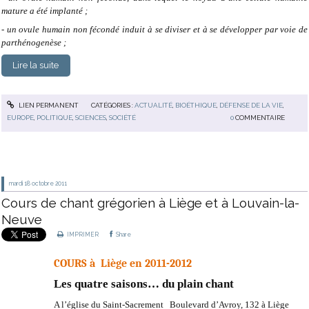
mature a été implanté ;
- un ovule humain non fécondé induit à se diviser et à se développer par voie de
parthénogenèse ;
Lire la suite
LIEN PERMANENT
CATÉGORIES :
ACTUALITÉ
,
BIOÉTHIQUE
,
DÉFENSE DE LA VIE
,
EUROPE
,
POLITIQUE
,
SCIENCES
,
SOCIÉTÉ
0
COMMENTAIRE
mardi 18
octobre 2011
Cours de chant grégorien à Liège et à Louvain-la-
Neuve
IMPRIMER
Share
COURS à Liège en 2011-2012
Les quatre saisons… du plain chant
A l’église du Saint-Sacrement Boulevard d’Avroy, 132 à Liège