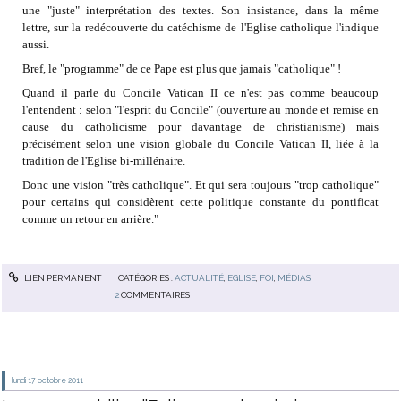
une "juste" interprétation des textes. Son insistance, dans la même
lettre, sur la redécouverte du catéchisme de l'Eglise catholique l'indique
aussi.
Bref, le "programme" de ce Pape est plus que jamais "catholique" !
Quand il parle du Concile Vatican II ce n'est pas comme beaucoup
l'entendent : selon "l'esprit du Concile" (ouverture au monde et remise en
cause du catholicisme pour davantage de christianisme) mais
précisément selon une vision globale du Concile Vatican II, liée à la
tradition de l'Eglise bi-millénaire.
Donc une vision "très catholique". Et qui sera toujours "trop catholique"
pour certains qui considèrent cette politique constante du pontificat
comme un retour en arrière."
LIEN PERMANENT
CATÉGORIES :
ACTUALITÉ
,
EGLISE
,
FOI
,
MÉDIAS
2
COMMENTAIRES
lundi 17
octobre 2011