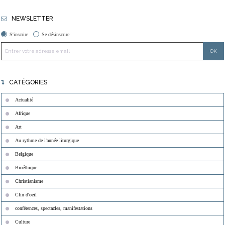
NEWSLETTER
S'inscrire
Se désinscrire
CATÉGORIES
Actualité
Afrique
Art
Au rythme de l'année liturgique
Belgique
Bioéthique
Christianisme
Clin d'oeil
conférences, spectacles, manifestations
Culture