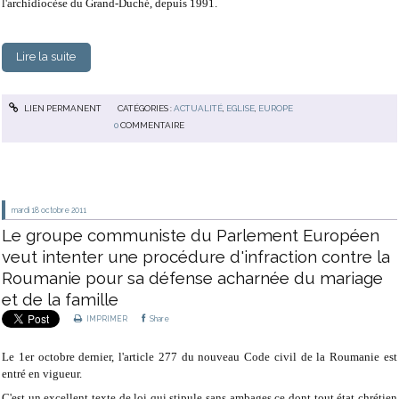
l'archidiocèse du Grand-Duché, depuis 1991.
Lire la suite
LIEN PERMANENT
CATÉGORIES :
ACTUALITÉ
,
EGLISE
,
EUROPE
0
COMMENTAIRE
mardi 18
octobre 2011
Le groupe communiste du Parlement Européen
veut intenter une procédure d'infraction contre la
Roumanie pour sa défense acharnée du mariage
et de la famille
IMPRIMER
Share
Le 1er octobre dernier, l'article 277 du nouveau Code civil de la Roumanie est
entré en vigueur.
C'est un excellent texte de loi qui stipule sans ambages ce dont tout état chrétien