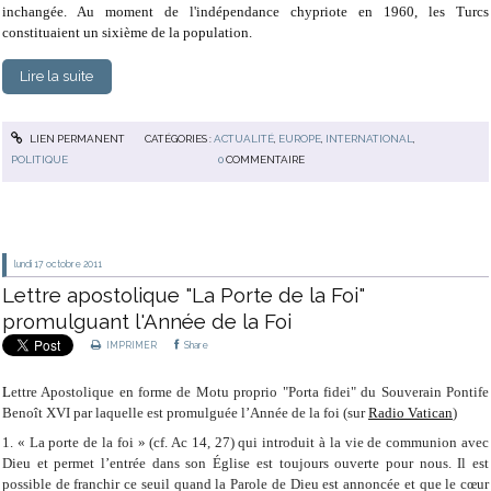
inchangée. Au moment de l'indépendance chypriote en 1960, les Turcs
constituaient un sixième de la population.
Lire la suite
LIEN PERMANENT
CATÉGORIES :
ACTUALITÉ
,
EUROPE
,
INTERNATIONAL
,
POLITIQUE
0
COMMENTAIRE
lundi 17
octobre 2011
Lettre apostolique "La Porte de la Foi"
promulguant l'Année de la Foi
IMPRIMER
Share
L
ettre Apostolique en forme de Motu proprio "Porta fidei" du Souverain Pontife
Benoît XVI par laquelle est promulguée l’Année de la foi (sur
Radio Vatican
)
1. « La porte de la foi » (cf. Ac 14, 27) qui introduit à la vie de communion avec
Dieu et permet l’entrée dans son Église est toujours ouverte pour nous. Il est
possible de franchir ce seuil quand la Parole de Dieu est annoncée et que le cœur