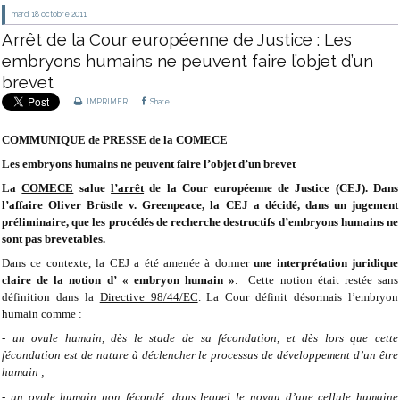
mardi 18
octobre 2011
Arrêt de la Cour européenne de Justice : Les
embryons humains ne peuvent faire l’objet d’un
brevet
IMPRIMER
Share
COMMUNIQUE de PRESSE de la COMECE
Les embryons humains ne peuvent faire l’objet d’un brevet
La
COMECE
salue
l’arrêt
de la Cour européenne de Justice (CEJ). Dans
l’affaire Oliver Brüstle v. Greenpeace, la CEJ a décidé, dans un jugement
préliminaire, que les procédés de recherche destructifs d’embryons humains ne
sont pas brevetables.
Dans ce contexte, la CEJ a été amenée à donner
une interprétation juridique
claire de la notion d’ « embryon humain »
. Cette notion était restée sans
définition dans la
Directive 98/44/EC
. La Cour définit désormais l’embryon
humain comme :
- un ovule humain, dès le stade de sa fécondation, et dès lors que cette
fécondation est de nature à déclencher le processus de développement d’un être
humain ;
- un ovule humain non fécondé, dans lequel le noyau d’une cellule humaine