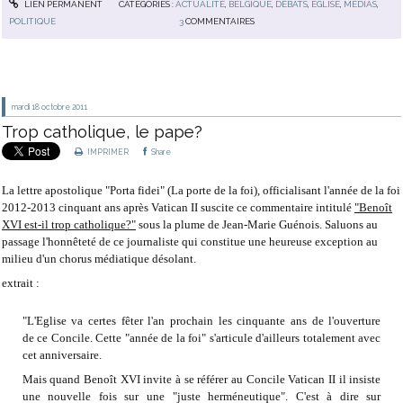
LIEN PERMANENT
CATÉGORIES :
ACTUALITÉ
,
BELGIQUE
,
DÉBATS
,
EGLISE
,
MÉDIAS
,
POLITIQUE
3
COMMENTAIRES
mardi 18
octobre 2011
Trop catholique, le pape?
IMPRIMER
Share
La lettre apostolique "Porta fidei" (La porte de la foi), officialisant l'année de la foi
2012-2013 cinquant ans après Vatican II suscite ce commentaire intitulé
"Benoît
XVI est-il trop catholique?"
sous la plume de Jean-Marie Guénois. Saluons au
passage l'honnêteté de ce journaliste qui constitue une heureuse exception au
milieu d'un chorus médiatique désolant.
extrait :
"L'Eglise va certes fêter l'an prochain les cinquante ans de l'ouverture
de ce Concile. Cette "année de la foi" s'articule d'ailleurs totalement avec
cet anniversaire.
Mais quand Benoît XVI invite à se référer au Concile Vatican II il insiste
une nouvelle fois sur une "juste herméneutique". C'est à dire sur