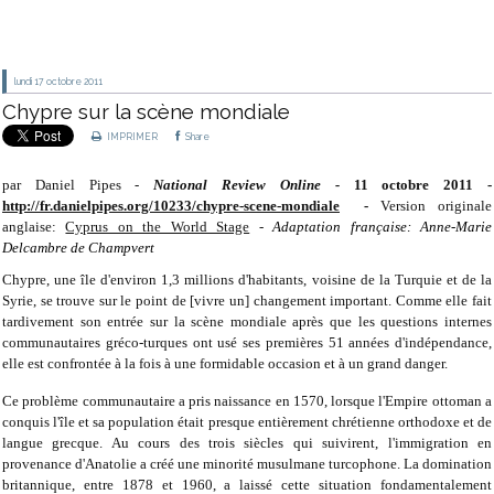
lundi 17
octobre 2011
Chypre sur la scène mondiale
IMPRIMER
Share
par Daniel Pipes -
National Review Online -
11 octobre 2011 -
http://fr.danielpipes.org/10233/chypre-scene-mondiale
-
Version originale
anglaise:
Cyprus on the World Stage
-
Adaptation française: Anne-Marie
Delcambre de Champvert
Chypre, une île d'environ 1,3 millions d'habitants, voisine de la Turquie et de la
Syrie, se trouve sur le point de [vivre un] changement important. Comme elle fait
tardivement son entrée sur la scène mondiale après que les questions internes
communautaires gréco-turques ont usé ses premières 51 années d'indépendance,
elle est confrontée à la fois à une formidable occasion et à un grand danger.
Ce problème communautaire a pris naissance en 1570, lorsque l'Empire ottoman a
conquis l'île et sa population était presque entièrement chrétienne orthodoxe et de
langue grecque. Au cours des trois siècles qui suivirent, l'immigration en
provenance d'Anatolie a créé une minorité musulmane turcophone. La domination
britannique, entre 1878 et 1960, a laissé cette situation fondamentalement