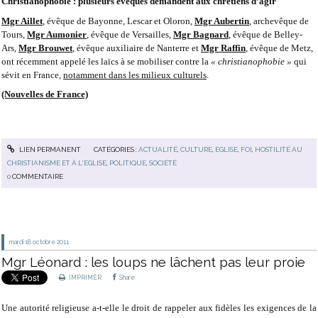
Christianophobie : plusieurs évêques demandent aux chrétiens d’agir
Mgr Aillet
, évêque de Bayonne, Lescar et Oloron,
Mgr Aubertin
, archevêque de
Tours,
Mgr Aumonier
, évêque de Versailles,
Mgr Bagnard
, évêque de Belley-
Ars,
Mgr Brouwet
, évêque auxiliaire de Nanterre et
Mgr Raffin
, évêque de Metz,
ont récemment appelé les laïcs à se mobiliser contre la
« christianophobie »
qui
sévit en France,
notamment dans les milieux culturels
.
(Nouvelles de France)
LIEN PERMANENT
CATÉGORIES :
ACTUALITÉ
,
CULTURE
,
EGLISE
,
FOI
,
HOSTILITÉ AU
CHRISTIANISME ET À L'EGLISE
,
POLITIQUE
,
SOCIÉTÉ
0
COMMENTAIRE
mardi 18
octobre 2011
Mgr Léonard : les loups ne lâchent pas leur proie
IMPRIMER
Share
Une autorité religieuse a-t-elle le droit de rappeler aux fidèles les exigences de la