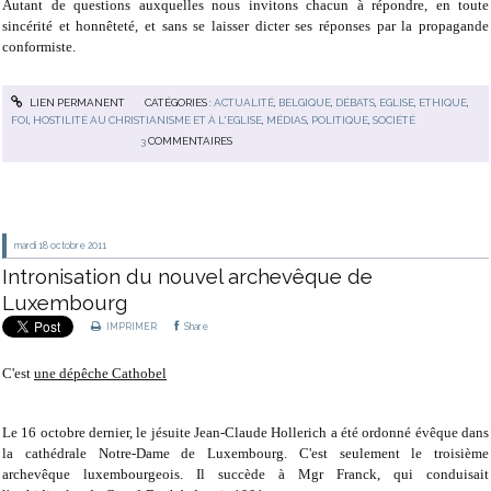
Autant de questions auxquelles nous invitons chacun à répondre, en toute
sincérité et honnêteté, et sans se laisser dicter ses réponses par la propagande
conformiste.
LIEN PERMANENT
CATÉGORIES :
ACTUALITÉ
,
BELGIQUE
,
DÉBATS
,
EGLISE
,
ETHIQUE
,
FOI
,
HOSTILITÉ AU CHRISTIANISME ET À L'EGLISE
,
MÉDIAS
,
POLITIQUE
,
SOCIÉTÉ
3
COMMENTAIRES
mardi 18
octobre 2011
Intronisation du nouvel archevêque de
Luxembourg
IMPRIMER
Share
C'est
une dépêche Cathobel
Le 16 octobre dernier, le jésuite Jean-Claude Hollerich a été ordonné évêque dans
la cathédrale Notre-Dame de Luxembourg. C'est seulement le troisième
archevêque luxembourgeois. Il succède à Mgr Franck, qui conduisait