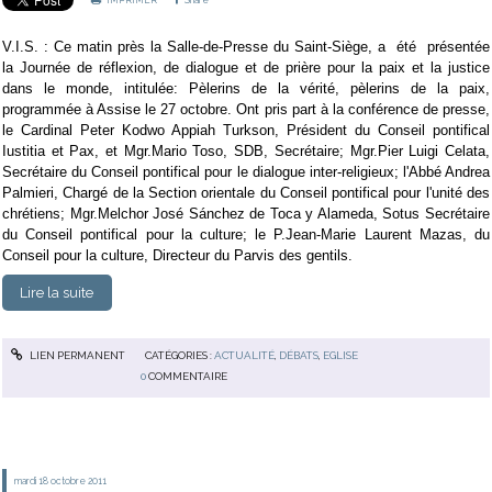
IMPRIMER
Share
V.I.S. : Ce matin près la Salle-de-Presse du Saint-Siège, a été présentée
la Journée de réflexion, de dialogue et de prière pour la paix et la justice
dans le monde, intitulée: Pèlerins de la vérité, pèlerins de la paix,
programmée à Assise le 27 octobre. Ont pris part à la conférence de presse,
le Cardinal Peter Kodwo Appiah Turkson, Président du Conseil pontifical
Iustitia et Pax, et Mgr.Mario Toso, SDB, Secrétaire; Mgr.Pier Luigi Celata,
Secrétaire du Conseil pontifical pour le dialogue inter-religieux; l'Abbé Andrea
Palmieri, Chargé de la Section orientale du Conseil pontifical pour l'unité des
chrétiens; Mgr.Melchor José Sánchez de Toca y Alameda, Sotus Secrétaire
du Conseil pontifical pour la culture; le P.Jean-Marie Laurent Mazas, du
Conseil pour la culture, Directeur du Parvis des gentils.
Lire la suite
LIEN PERMANENT
CATÉGORIES :
ACTUALITÉ
,
DÉBATS
,
EGLISE
0
COMMENTAIRE
mardi 18
octobre 2011