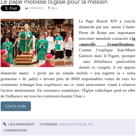
Le pape mobilise l’Eglise pour la mission
IMPRIMER
Share
Le Pape Benoît XVI a conclu
dimanche par une messe à Saint-
Pierre de Rome une importante
rencontre mondiale consacrée à
la
«nouvelle évangélisation»
.
Comme l’explique Jean-Marie
Guénois dans le Figaro, quoique
sans défaillance particulière
durant ce congrès, il est apparu
dimanche matin « juché sur un estrade mobile » (on regrette la « sedia
gestatoria » de jadis) « devant plus de 8000 responsables venus de tous les
continents échanger leur expérience sur ce vaste mouvement visant à relancer
l'action missionnaire. En croissance numérique, l'Église catholique perd en effet
de l'influence sur tous les continents hormis l'Asie »
Lire la suite
LIEN PERMANENT
CATÉGORIES :
ACTUALITÉ
,
EGLISE
,
FOI
0
COMMENTAIRE