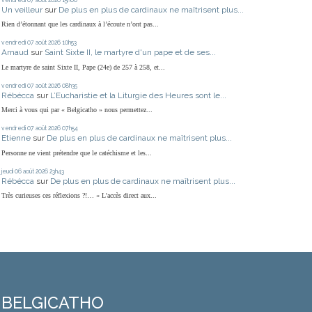
Un veilleur
sur
De plus en plus de cardinaux ne maîtrisent plus...
Rien d’étonnant que les cardinaux à l’écoute n’ont pas...
vendredi 07
août 2026
10h53
Arnaud
sur
Saint Sixte II, le martyre d'un pape et de ses...
Le martyre de saint Sixte II, Pape (24e) de 257 à 258, et...
vendredi 07
août 2026
08h35
Rébécca
sur
L’Eucharistie et la Liturgie des Heures sont le...
Merci à vous qui par « Belgicatho » nous permettez...
vendredi 07
août 2026
07h54
Etienne
sur
De plus en plus de cardinaux ne maîtrisent plus...
Personne ne vient prétendre que le catéchisme et les...
jeudi 06
août 2026
23h43
Rébécca
sur
De plus en plus de cardinaux ne maîtrisent plus...
Très curieuses ces réflexions ?!… « L'accès direct aux...
BELGICATHO