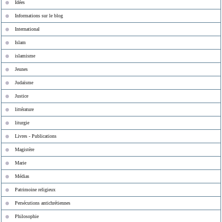
Idées
Informations sur le blog
International
Islam
islamisme
Jeunes
Judaïsme
Justice
littérature
liturgie
Livres - Publications
Magistère
Marie
Médias
Patrimoine religieux
Persécutions antichrétiennes
Philosophie