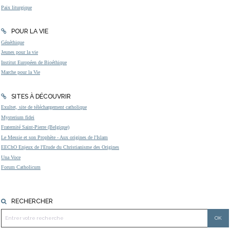
Paix liturgique
POUR LA VIE
Généthique
Jeunes pour la vie
Institut Européen de Bioéthique
Marche pour la Vie
SITES À DÉCOUVRIR
Exultet, site de téléchargement catholique
Mysterium fidei
Fraternité Saint-Pierre (Belgique)
Le Messie et son Prophète - Aux origines de l'Islam
EEChO Enjeux de l'Etude du Christianisme des Origines
Una Voce
Forum Catholicum
RECHERCHER