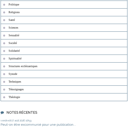
Politique
Religions
Santé
Sciences
Sexualité
Société
Solidarité
Spiritualité
Structures ecclésiastiques
Synode
Techniques
Témoignages
Théologie
NOTES RÉCENTES
vendredi 07
août 2026
10h33
Peut-on être excommunié pour une publication...