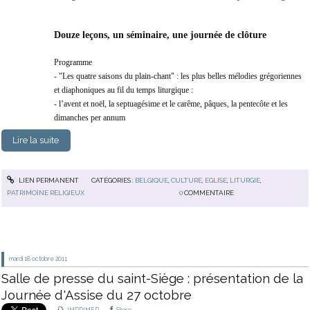
Douze leçons, un séminaire, une journée de clôture
Programme
- "Les quatre saisons du plain-chant" : les plus belles mélodies grégoriennes
et diaphoniques au fil du temps liturgique :
- l’avent et noël, la septuagésime et le carême, pâques, la pentecôte et les
dimanches per annum
Lire la suite
LIEN PERMANENT
CATÉGORIES :
BELGIQUE
,
CULTURE
,
EGLISE
,
LITURGIE
,
PATRIMOINE RELIGIEUX
0
COMMENTAIRE
mardi 18
octobre 2011
Salle de presse du saint-Siège : présentation de la
Journée d'Assise du 27 octobre