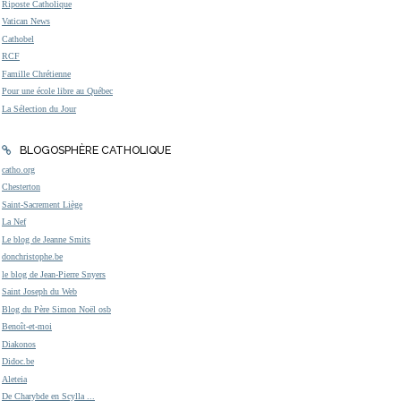
Riposte Catholique
Vatican News
Cathobel
RCF
Famille Chrétienne
Pour une école libre au Québec
La Sélection du Jour
BLOGOSPHÈRE CATHOLIQUE
catho.org
Chesterton
Saint-Sacrement Liège
La Nef
Le blog de Jeanne Smits
donchristophe.be
le blog de Jean-Pierre Snyers
Saint Joseph du Web
Blog du Père Simon Noël osb
Benoît-et-moi
Diakonos
Didoc.be
Aleteia
De Charybde en Scylla ...