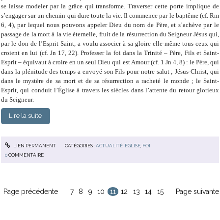
se laisse modeler par la grâce qui transforme. Traverser cette porte implique de
s’engager sur un chemin qui dure toute la vie. Il commence par le baptême (cf. Rm
6, 4), par lequel nous pouvons appeler Dieu du nom de Père, et s’achève par le
passage de la mort à la vie éternelle, fruit de la résurrection du Seigneur Jésus qui,
par le don de l’Esprit Saint, a voulu associer à sa gloire elle-même tous ceux qui
croient en lui (cf. Jn 17, 22). Professer la foi dans la Trinité – Père, Fils et Saint-
Esprit – équivaut à croire en un seul Dieu qui est Amour (cf. 1 Jn 4, 8) : le Père, qui
dans la plénitude des temps a envoyé son Fils pour notre salut ; Jésus-Christ, qui
dans le mystère de sa mort et de sa résurrection a racheté le monde ; le Saint-
Esprit, qui conduit l’Église à travers les siècles dans l’attente du retour glorieux
du Seigneur.
Lire la suite
LIEN PERMANENT
CATÉGORIES :
ACTUALITÉ
,
EGLISE
,
FOI
0
COMMENTAIRE
Page précédente
7
8
9
10
11
12
13
14
15
Page suivante