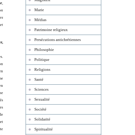
re
,
on
Marie
es
Médias
et
Patrimoine religieux
Persécutions antichrétiennes
r,
Philosophie
s.
Politique
on
Religions
en
me
Santé
en
Sciences
une
Sexualité
és
es
Société
de
Solidarité
et
te
Spiritualité