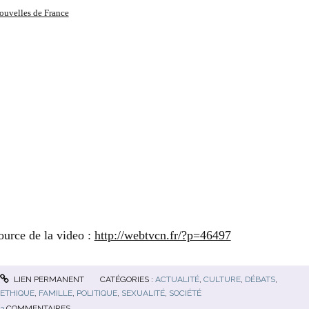
ouvelles de France
ource de la video :
http://webtvcn.fr/?p=46497
LIEN PERMANENT
CATÉGORIES :
ACTUALITÉ
,
CULTURE
,
DÉBATS
,
ETHIQUE
,
FAMILLE
,
POLITIQUE
,
SEXUALITÉ
,
SOCIÉTÉ
3
COMMENTAIRES