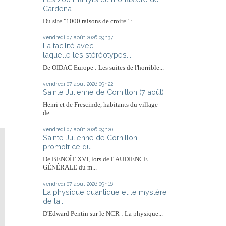
Cardena
Du site "1000 raisons de croire" :...
vendredi 07
août 2026
09h37
La facilité avec
laquelle les stéréotypes...
De OIDAC Europe : Les suites de l'horrible...
vendredi 07
août 2026
09h22
Sainte Julienne de Cornillon (7 août)
Henri et de Frescinde, habitants du village
de...
vendredi 07
août 2026
09h20
Sainte Julienne de Cornillon,
promotrice du...
De BENOÎT XVI, lors de l' AUDIENCE
GÉNÉRALE du m...
vendredi 07
août 2026
09h16
La physique quantique et le mystère
de la...
D'Edward Pentin sur le NCR : La physique...