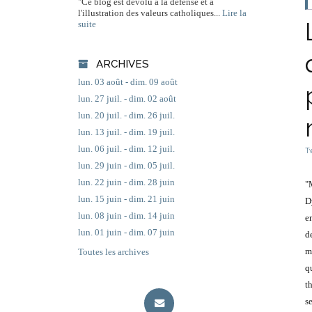
"Ce blog est dévolu à la défense et à
l'illustration des valeurs catholiques...
Lire la
suite
ARCHIVES
lun. 03 août - dim. 09 août
lun. 27 juil. - dim. 02 août
lun. 20 juil. - dim. 26 juil.
lun. 13 juil. - dim. 19 juil.
lun. 06 juil. - dim. 12 juil.
T
lun. 29 juin - dim. 05 juil.
lun. 22 juin - dim. 28 juin
"M
lun. 15 juin - dim. 21 juin
D
lun. 08 juin - dim. 14 juin
e
lun. 01 juin - dim. 07 juin
d
m
Toutes les archives
q
t
s