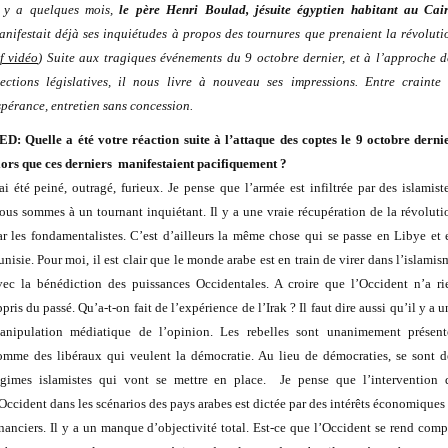
l y a quelques mois,
le père Henri Boulad, jésuite égyptien habitant au Cai
anifestait déjà ses inquiétudes à propos des tournures que prenaient la révoluti
f vidéo
) Suite aux tragiques événements du 9 octobre dernier, et à l’approche d
lections législatives, il nous livre à nouveau ses impressions. Entre crainte 
spérance, entretien sans concession.
ED: Quelle a été votre réaction suite à l’attaque des coptes le 9 octobre dernie
lors que ces derniers manifestaient pacifiquement ?
’ai été peiné, outragé, furieux. Je pense que l’armée est infiltrée par des islamiste
ous sommes à un tournant inquiétant. Il y a une vraie récupération de la révoluti
ar les fondamentalistes. C’est d’ailleurs la même chose qui se passe en Libye et 
unisie. Pour moi, il est clair que le monde arabe est en train de virer dans l’islamis
vec la bénédiction des puissances Occidentales. A croire que l’Occident n’a ri
pris du passé. Qu’a-t-on fait de l’expérience de l’Irak ? Il faut dire aussi qu’il y a 
anipulation médiatique de l’opinion. Les rebelles sont unanimement présent
omme des libéraux qui veulent la démocratie. Au lieu de démocraties, se sont d
égimes islamistes qui vont se mettre en place. Je pense que l’intervention 
’Occident dans les scénarios des pays arabes est dictée par des intérêts économiques 
inanciers. Il y a un manque d’objectivité total. Est-ce que l’Occident se rend comp