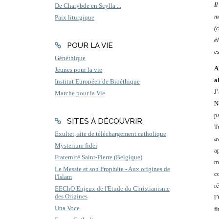
I
De Charybde en Scylla ...
m
Paix liturgique
(
c
é
POUR LA VIE
e
Généthique
A
Jeunes pour la vie
a
Institut Européen de Bioéthique
J
Marche pour la Vie
N
p
SITES À DÉCOUVRIR
T
Exultet, site de téléchargement catholique
a
Mysterium fidei
ap
Fraternité Saint-Pierre (Belgique)
m
Le Messie et son Prophète - Aux origines de
c
l'Islam
r
EEChO Enjeux de l'Etude du Christianisme
des Origines
l
Una Voce
f