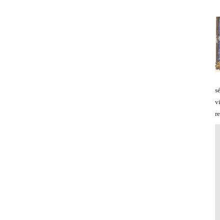
s
v
re