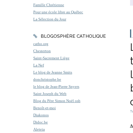
Famille Chrétienne
Pour une école libre au Québec
La Sélection du Jour
BLOGOSPHÈRE CATHOLIQUE
catho.org
Chesterton
Saint-Sacrement Liège
La Nef
Le blog de Jeanne Smits
donchristophe.be
le blog de Jean-Pierre Snyers
Saint Joseph du Web
Blog du Père Simon Noël osb
Benoît-et-moi
T
Diakonos
Didoc.be
A
Aleteia