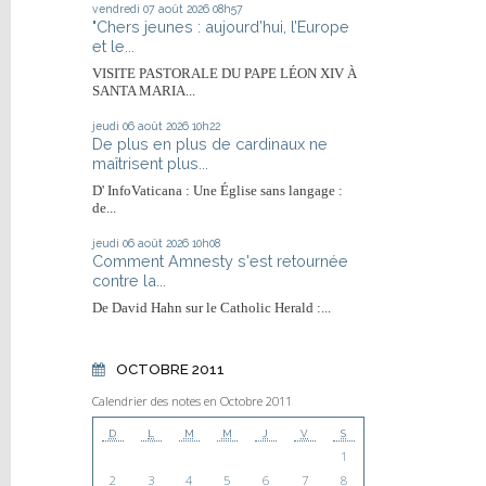
vendredi 07
août 2026
08h57
"Chers jeunes : aujourd’hui, l’Europe
et le...
VISITE PASTORALE DU PAPE LÉON XIV À
SANTA MARIA...
jeudi 06
août 2026
10h22
De plus en plus de cardinaux ne
maîtrisent plus...
D' InfoVaticana : Une Église sans langage :
de...
jeudi 06
août 2026
10h08
Comment Amnesty s'est retournée
contre la...
De David Hahn sur le Catholic Herald :...
OCTOBRE 2011
Calendrier des notes en Octobre 2011
D
L
M
M
J
V
S
1
2
3
4
5
6
7
8