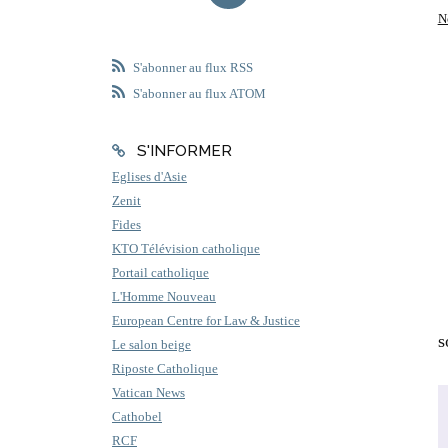
N
S'abonner au flux RSS
S'abonner au flux ATOM
S'INFORMER
Eglises d'Asie
Zenit
Fides
KTO Télévision catholique
Portail catholique
L'Homme Nouveau
European Centre for Law & Justice
s
Le salon beige
Riposte Catholique
Vatican News
Cathobel
RCF