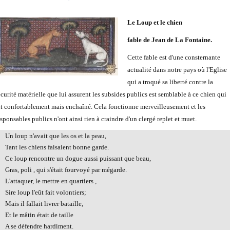
Le Loup et le chien
fable de Jean de La Fontaine.
Cette fable est d'une consternante
actualité dans notre pays où l'Eglise
qui a troqué sa liberté contre la
écurité matérielle que lui assurent les subsides publics est semblable à ce chien qui
it confortablement mais enchaîné. Cela fonctionne merveilleusement et les
sponsables publics n'ont ainsi rien à craindre d'un clergé replet et muet.
Un loup n'avait que les os et la peau,
Tant les chiens faisaient bonne garde.
Ce loup rencontre un dogue aussi puissant que beau,
Gras, poli
, qui s'était fourvoyé par mégarde.
L'attaquer, le mettre en quartiers
,
Sire loup l'eût fait volontiers;
Mais il fallait livrer bataille,
Et le mâtin était de taille
A se défendre hardiment.