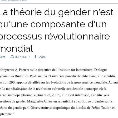
La théorie du gender n'est
qu'une composante d'un
processus révolutionnaire
mondial
weet
IMPRIMER
Share
arguerite A. Peeters est la directrice de l’Institute for Intercultural Dialogue
ynamics à Bruxelles. Professeur à l’Université pontificale Urbaniana, elle a publié
nviron 290 rapports détaillés sur les évolutions de la gouvernance mondiale. Auteur
e La mondialisation de la révolution culturelle occidentale : concepts-clefs,
écanismes opérationnels (Bruxelles, 2006), elle s’est intéressée, à ce titre, aux
uestions de gender. Marguerite A. Peeters a participé au colloque organisé sur la
héorie du gender par l’Observatoire sociopolitique du diocèse de Fréjus-Toulon en
eptembre."