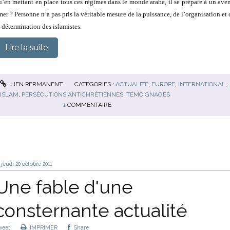
u’en mettant en place tous ces régimes dans le monde arabe, il se prépare à un aven
mer ? Personne n’a pas pris la véritable mesure de la puissance, de l’organisation et 
a détermination des islamistes.
Lire la suite
LIEN PERMANENT
CATÉGORIES :
ACTUALITÉ
,
EUROPE
,
INTERNATIONAL
,
ISLAM
,
PERSÉCUTIONS ANTICHRÉTIENNES
,
TÉMOIGNAGES
1
COMMENTAIRE
jeudi 20
octobre 2011
Une fable d'une
consternante actualité
weet
IMPRIMER
Share