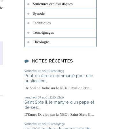
ir
Structures ecclésiastiques
de
Synode
Techniques
Témoignages
Théologie
NOTES RÉCENTES
vendredi 07
août 2026
10h33
Peut-on être excommunié pour une
publication...
De Solène Tadié sur le NCR : Peut-on être...
vendredi 07
août 2026
10h10
Saint Sixte II, le martyre d'un pape et
de ses...
D'Ermes Dovico sur la NBQ : Saint Sixte II,...
vendredi 07
août 2026
09h50
Les 200 martyrs du monastère de