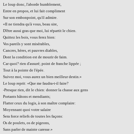
Le loup donc, l'aborde humblement
,
Entre en propos, et lui fait compliment
Sur son embonpoint, qu'il admire.
«Il ne tiendra qu'à vous, beau sire,
D'être aussi gras que moi, lui répartit le chien.
Quittez les bois, vous ferez bien:
Vos pareils y sont misérables,
Cancres
, hères, et pauvres diables,
Dont la condition est de mourir de faim.
Car quoi? rien d'assuré; point de franche lippée
;
Tout à la pointe de l'épée.
Suivez moi, vous aurez un bien meilleur destin.»
Le loup reprit: «Que me faudra-t-il faire?
-Presque rien, dit le chien: donner la chasse aux gens
Portants bâtons et mendiants
;
Flatter ceux du logis, à son maître complaire:
Moyennant quoi votre salaire
Sera force reliefs de toutes les façons:
Os de poulets, os de pigeons,
Sans parler de mainte caresse.»