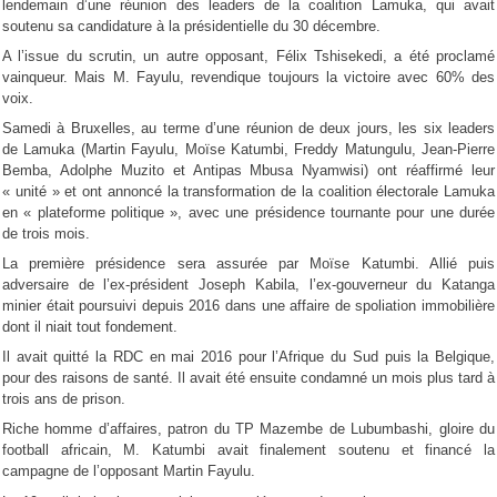
lendemain d’une réunion des leaders de la coalition Lamuka, qui avait
soutenu sa candidature à la présidentielle du 30 décembre.
A l’issue du scrutin, un autre opposant, Félix Tshisekedi, a été proclamé
vainqueur. Mais M. Fayulu, revendique toujours la victoire avec 60% des
voix.
Samedi à Bruxelles, au terme d’une réunion de deux jours, les six leaders
de Lamuka (Martin Fayulu, Moïse Katumbi, Freddy Matungulu, Jean-Pierre
Bemba, Adolphe Muzito et Antipas Mbusa Nyamwisi) ont réaffirmé leur
« unité » et ont annoncé la transformation de la coalition électorale Lamuka
en « plateforme politique », avec une présidence tournante pour une durée
de trois mois.
La première présidence sera assurée par Moïse Katumbi. Allié puis
adversaire de l’ex-président Joseph Kabila, l’ex-gouverneur du Katanga
minier était poursuivi depuis 2016 dans une affaire de spoliation immobilière
dont il niait tout fondement.
Il avait quitté la RDC en mai 2016 pour l’Afrique du Sud puis la Belgique,
pour des raisons de santé. Il avait été ensuite condamné un mois plus tard à
trois ans de prison.
Riche homme d’affaires, patron du TP Mazembe de Lubumbashi, gloire du
football africain, M. Katumbi avait finalement soutenu et financé la
campagne de l’opposant Martin Fayulu.