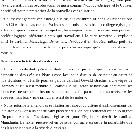
l’évangélisation des peuples (connue aussi comme
Propaganda fide
) et le Conseil
pontifical pour la promotion de la nouvelle évangélisation.
Un autre changement ecclésiologique majeur est introduit dans les propositions
du « C6 » : les dicastères du Vatican seront mis au service du collège épiscopal.
« En tant que successeurs des apôtres, les évêques ne sont pas dans une position
ecclésiologique inférieure à ceux qui travaillent à la curie romaine », explique
ainsi le cardinal Maradiaga. De ce fait, l’évêque d’un diocèse, même petit, se
verrait désormais reconnaître le même poids hiérarchique qu’un préfet de dicastère
romain.
Des laïcs « à la tête des dicastères »
« Le pape souhaitait qu’une attitude de service prime et que la curie soit à la
disposition des évêques. Nous avons beaucoup discuté de ce point au cours de
nos réunions », détaille pour sa part le cardinal Oswald Gracias, archevêque de
Bombay et lui aussi membre du conseil. Ainsi, selon le nouveau document, les
dicastères ne seraient plus un « instrument » du pape pour « superviser » les
évêques mais leur « rôle principal serait de les aider ».
« Notre réforme n’entend pas se limiter au respect du critère d’amincissement par
la fusion des Conseils pontificaux précédents. L’objectif principal est de souligner
l’importance des laïcs dans l’Église et pour l’Église », décrit le cardinal
Maradiaga. Le texte, précise-t-il en ce sens, consacre en outre la possibilité que
des laïcs soient mis à la tête de dicastères.