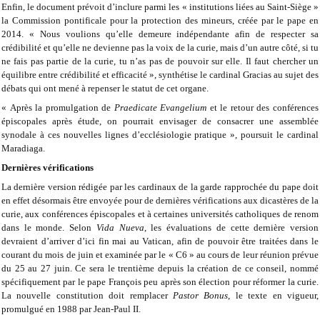
Enfin, le document prévoit d’inclure parmi les « institutions liées au Saint-Siège »
la Commission pontificale pour la protection des mineurs, créée par le pape en
2014. « Nous voulions qu’elle demeure indépendante afin de respecter sa
crédibilité et qu’elle ne devienne pas la voix de la curie, mais d’un autre côté, si tu
ne fais pas partie de la curie, tu n’as pas de pouvoir sur elle. Il faut chercher un
équilibre entre crédibilité et efficacité », synthétise le cardinal Gracias au sujet des
débats qui ont mené à repenser le statut de cet organe.
« Après la promulgation de
Praedicate Evangelium
et le retour des conférences
épiscopales après étude, on pourrait envisager de consacrer une assemblée
synodale à ces nouvelles lignes d’ecclésiologie pratique », poursuit le cardinal
Maradiaga.
Dernières vérifications
La dernière version rédigée par les cardinaux de la garde rapprochée du pape doit
en effet désormais être envoyée pour de dernières vérifications aux dicastères de la
curie, aux conférences épiscopales et à certaines universités catholiques de renom
dans le monde. Selon
Vida Nueva
, les évaluations de cette dernière version
devraient d’arriver d’ici fin mai au Vatican, afin de pouvoir être traitées dans le
courant du mois de juin et examinée par le « C6 » au cours de leur réunion prévue
du 25 au 27 juin. Ce sera le trentième depuis la création de ce conseil, nommé
spécifiquement par le pape François peu après son élection pour réformer la curie.
La nouvelle constitution doit remplacer
Pastor Bonus
, le texte en vigueur,
promulgué en 1988 par Jean-Paul II.