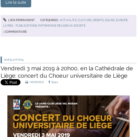
Lire la suite
LIEN PERMANENT
CATÉGORIES :
ACTUALITÉ
,
CULTURE
,
DÉBATS
,
EGLISE
,
EUROPE
,
LIVRES - PUBLICATIONS
,
PATRIMOINE RELIGIEUX
,
SOCIÉTÉ
1
COMMENTAIRE
lundi 29
avril 2019
Vendredi 3 mai 2019 à 20h00, en la Cathédrale de
Liège: concert du Choeur universitaire de Liège
IMPRIMER
Share