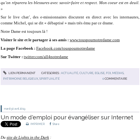
qu’on réparera les blessures avec savoir-faire et respect. Mon coeur est en deuil.
»
Sur le live chat’, des e-missionnaires discutent en direct avec les internautes,
comme Michel, qui se dit « débaptisé » mais très ému par ce drame.
Notre Dame est toujours là !
Visiter le site et le partager à ses amis :
www.touspournotredame.com
La page Facebook :
Facebook.com/touspournotredame
Sur Twitter :
twitter.com/all4notredame
LIEN PERMANENT
CATÉGORIES :
ACTUALITÉ
,
CULTURE
,
EGLISE
,
FOI
,
MÉDIAS
,
PATRIMOINE RELIGIEUX
,
SPIRITUALITÉ
0
COMMENTAIRE
mardi 30
avril 2019
Un mode d'emploi pour évangéliser sur Internet
IMPRIMER
Share
Du
site de Lights in the Dark
: