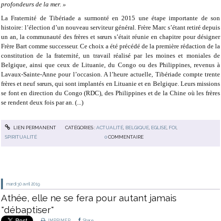
profondeurs de la mer. »
La Fraternité de Tibériade a surmonté en 2015 une étape importante de son
histoire: l’élection d’un nouveau serviteur général. Frère Marc s’étant retiré depuis
un an, la communauté des frères et sœurs s’était réunie en chapitre pour désigner
Frère Bart comme successeur. Ce choix a été précédé de la première rédaction de la
constitution de la fraternité, un travail réalisé par les moines et moniales de
Belgique, ainsi que ceux de Lituanie, du Congo ou des Philippines, revenus à
Lavaux-Sainte-Anne pour l’occasion. A l’heure actuelle, Tibériade compte trente
frères et neuf sœurs, qui sont implantés en Lituanie et en Belgique. Leurs missions
se font en direction du Congo (RDC), des Philippines et de la Chine où les frères
se rendent deux fois par an. (...)
LIEN PERMANENT
CATÉGORIES :
ACTUALITÉ
,
BELGIQUE
,
EGLISE
,
FOI
,
SPIRITUALITÉ
0
COMMENTAIRE
mardi 30
avril 2019
Athée, elle ne se fera pour autant jamais
"débaptiser"
IMPRIMER
Share