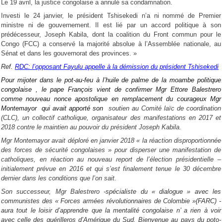
Le 19 avril, la justice congolaise a annulé sa condamnation.
Investi le 24 janvier, le président Tshisekedi n’a ni nommé de Premier
ministre ni de gouvernement. Il est lié par un accord politique à son
prédécesseur, Joseph Kabila, dont la coalition du Front commun pour le
Congo (FCC) a conservé la majorité absolue à l’Assemblée nationale, au
Sénat et dans les gouvernorat des provinces.​ »
Ref.
RDC: l’opposant Fayulu appelle à la démission du président Tshisekedi
Pour mijoter dans le pot-au-feu à l’huile de palme de la moambe politique
congolaise , le pape François vient de confirmer Mgr Ettore Balestrero
comme nouveau nonce apostolique en remplacement du courageux Mgr
Montemayor qui avait apporté son
soutien au Comité laïc de coordination
(CLC), un collectif catholique, organisateur des manifestations en 2017 et
2018 contre le maintien au pouvoir du président Joseph Kabila.
Mgr Montemayor avait déploré en janvier 2018 « la réaction disproportionnée
des forces de sécurité congolaises » pour disperser une manifestation de
catholiques, en réaction au nouveau report de l’élection présidentielle –
initialement prévue en 2016 et qui s’est finalement tenue le 30 décembre
dernier dans les conditions que l’on sait.
Son successeur, Mgr Balestrero -
spécialiste du « dialogue » avec les
communistes des « Forces armées révolutionnaires de Colombie »(FARC) -
aura tout le loisir d’apprendre que la mentalité congolaise n’ a rien à voir
avec celle des guérilleros d’Amérique du Sud. Bienvenue au pays du poto-