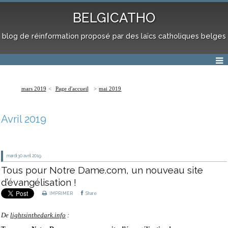
BELGICATHO
blog de réinformation proposé par des laïcs catholiques belges
mars 2019
Page d'accueil
mai 2019
Avril 2019
mardi 30
avril 2019
Tous pour Notre Dame.com, un nouveau site
d’évangélisation !
IMPRIMER
Share
De
lightsinthedark.info
: