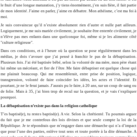
le fruit d’une longue maturation, j’y tiens énormément, j’en suis fière, il fait partie
de mon identité. J’aime en parler, j’aime en débattre. Mon athéisme, c’est ma foi à
moi.
Je suis convaincue qu’il n’existe absolument rien d’autre et nulle part ailleurs.
Logiquement, je me suis mariée civilement, je souhaite être enterrée civilement, je
n’élève pas mes enfants dans une quelconque foi, même si je les alimente côté
"culture religieuse".
Dans ces conditions, et à l’heure où la question se pose régulièrement dans les
médias, je dois t’avouer que j’ai pensé à franchir le pas de la débaptisation.
Plusieurs fois. J’ai été baptisée bébé, selon la volonté de ma mère, mon père étant
lui même un mécréant, et fier de l’être. Me faire débaptiser est quelque chose qui
me plairait beaucoup. Qui me ressemblerait, entre prise de position, logique,
transgression, volonté de faire coïncider les idées, les actes et l’identité. Et
pourtant, je ne le ferai jamais. J’aurais pu le faire, à 20 ans, sur un coup de sang ou
de folie. Mais à 35, j’ai bien trop de recul sur la question, et je vais t’expliquer
pourquoi.
La débaptisation n’existe pas dans la religion catholique
T’es baptisé(e), tu restes baptisé(e). A vie. Selon la chrétienté. Tu pourrais arguer
du fait que je me contrefous des lois divines et que seule compte la loi de la
République. Je te répondrais que m’engager dans une démarche qui n’a d’impact
que pour l’une des parties, enlève tout sens et toute portée à la dite démarche. A