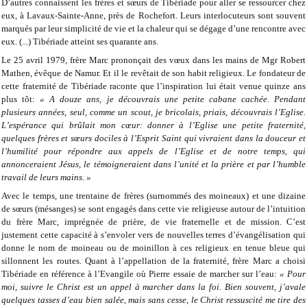
D’autres connaissent les frères et sœurs de Tibériade pour aller se ressourcer chez
eux, à Lavaux-Sainte-Anne, près de Rochefort. Leurs interlocuteurs sont souvent
marqués par leur simplicité de vie et la chaleur qui se dégage d’une rencontre avec
eux. (...) Tibériade atteint ses quarante ans.
Le 25 avril 1979, frère Marc prononçait des vœux dans les mains de Mgr Robert
Mathen, évêque de Namur. Et il le revêtait de son habit religieux. Le fondateur de
cette fraternité de Tibériade raconte que l’inspiration lui était venue quinze ans
plus tôt:
« A douze ans, je découvrais une petite cabane cachée. Pendant
plusieurs années, seul, comme un scout, je bricolais, priais, découvrais l’Eglise.
L’espérance qui brûlait mon cœur: donner à l’Eglise une petite fraternité,
quelques frères et sœurs dociles à l’Esprit Saint qui vivraient dans la douceur et
l’humilité pour répondre aux appels de l’Eglise et de notre temps, qui
annonceraient Jésus, le témoigneraient dans l’unité et la prière et par l’humble
travail de leurs mains. »
Avec le temps, une trentaine de frères (surnommés des moineaux) et une dizaine
de sœurs (mésanges) se sont engagés dans cette vie religieuse autour de l’intuition
du frère Marc, imprégnée de prière, de vie fraternelle et de mission. C’est
justement cette capacité à s’envoler vers de nouvelles terres d’évangélisation qui
donne le nom de moineau ou de moinillon à ces religieux en tenue bleue qui
sillonnent les routes. Quant à l’appellation de la fraternité, frère Marc a choisi
Tibériade en référence à l’Evangile où Pierre essaie de marcher sur l’eau:
« Pour
moi, suivre le Christ est un appel à marcher dans la foi. Bien souvent, j’avale
quelques tasses d’eau bien salée, mais sans cesse, le Christ ressuscité me tire des