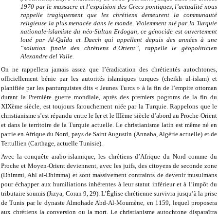
1970 par le massacre et l’expulsion des Grecs pontiques, l’actualité nous
rappelle tragiquement que les chrétiens demeurent la communauté
religieuse la plus menacée dans le monde. Violemment nié par la Turquie
nationale-islamiste du néo-Sultan Erdogan, ce génocide est ouvertement
loué par Al-Qaïda et Daech qui appellent depuis des années à une
“solution finale des chrétiens d’Orient”, rappelle le géopoliticien
Alexandre del Valle.
On ne rappellera jamais assez que l’éradication des chrétientés autochtones,
officiellement bénie par les autorités islamiques turques (cheikh ul-islam) et
planifiée par les panturquistes dits « Jeunes Turcs » à la fin de l’empire ottoman
durant la Première guerre mondiale, après des premiers pogroms de la fin du
XIXème siècle, est toujours farouchement niée par la Turquie. Rappelons que le
christianisme s’est répandu entre le Ier et le IIIème siècle d’abord au Proche-Orient
et dans le territoire de la Turquie actuelle. Le christianisme latin est même né en
partie en Afrique du Nord, pays de Saint Augustin (Annaba, Algérie actuelle) et de
Tertullien (Carthage, actuelle Tunisie).
Avec la conquête arabo-islamique, les chrétiens d’Afrique du Nord comme du
Proche et Moyen-Orient deviennent, avec les juifs, des citoyens de seconde zone
(Dhimmi, Ahl al-Dhimma) et sont massivement contraints de devenir musulmans
pour échapper aux humiliations inhérentes à leur statut inférieur et à l’impôt du
tributaire soumis (Jizya, Coran 9, 29). L’Église chrétienne survivra jusqu’à la prise
de Tunis par le dynaste Almohade Abd-Al-Moumène, en 1159, lequel proposera
aux chrétiens la conversion ou la mort. Le christianisme autochtone disparaîtra