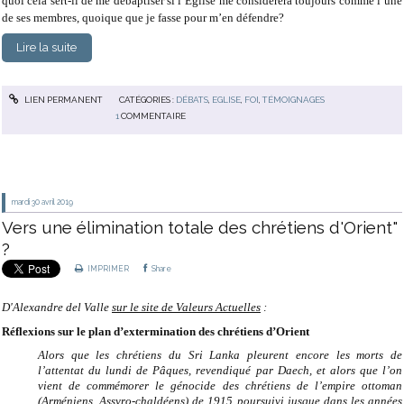
quoi cela sert-il de me débaptiser si l’Eglise me considérera toujours comme l’une
de ses membres, quoique que je fasse pour m’en défendre?
Lire la suite
LIEN PERMANENT
CATÉGORIES :
DÉBATS
,
EGLISE
,
FOI
,
TÉMOIGNAGES
1
COMMENTAIRE
mardi 30
avril 2019
Vers une élimination totale des chrétiens d'Orient"
?
IMPRIMER
Share
D'Alexandre del Valle
sur le site de Valeurs Actuelles
:
Réflexions sur le plan d’extermination des chrétiens d’Orient
Alors que les chrétiens du Sri Lanka pleurent encore les morts de
l’attentat du lundi de Pâques, revendiqué par Daech, et alors que l’on
vient de commémorer le génocide des chrétiens de l’empire ottoman
(Arméniens, Assyro-chaldéens) de 1915 poursuivi jusque dans les années