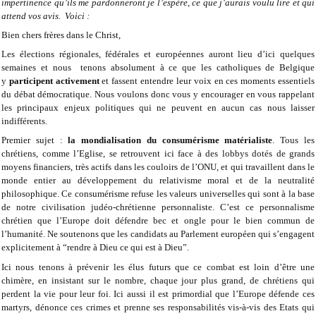
impertinence qu’ils me pardonneront je l’espère, ce que j’aurais voulu lire et qui
attend vos avis. Voici :
Bien chers frères dans le Christ,
Les élections régionales, fédérales et européennes auront lieu d’ici quelques
semaines et nous tenons absolument à ce que les catholiques de Belgique
y
participent activement
et fassent entendre leur voix en ces moments essentiels
du débat démocratique. Nous voulons donc vous y encourager en vous rappelant
les principaux enjeux politiques qui ne peuvent en aucun cas nous laisser
indifférents.
Premier sujet :
la mondialisation du consumérisme matérialiste
. Tous les
chrétiens, comme l’Eglise, se retrouvent ici face à des lobbys dotés de grands
moyens financiers, très actifs dans les couloirs de l’ONU, et qui travaillent dans le
monde entier au développement du relativisme moral et de la neutralité
philosophique. Ce consumérisme refuse les valeurs universelles qui sont à la base
de notre civilisation judéo-chrétienne personnaliste. C’est ce personnalisme
chrétien que l’Europe doit défendre bec et ongle pour le bien commun de
l’humanité. Ne soutenons que les candidats au Parlement européen qui s’engagent
explicitement à “rendre à Dieu ce qui est à Dieu”.
Ici nous tenons à prévenir les élus futurs que ce combat est loin d’être une
chimère, en insistant sur le nombre, chaque jour plus grand, de chrétiens qui
perdent la vie pour leur foi. Ici aussi il est primordial que l’Europe défende ces
martyrs, dénonce ces crimes et prenne ses responsabilités vis-à-vis des Etats qui