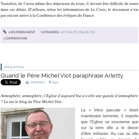
Toutefois, de l’aveu même des rédacteurs du texte, il devrait être difficile de rester
dans ces délais. D’ailleurs, selon les informations de
La Croix
, le document n’est
pas encore arrivé à la Conférence des évêques de France.
LIEN PERMANENT
CATÉGORIES :
ACTUALITÉ
,
EGLISE
,
FOI
1
COMMENTAIRE
lundi 29
avril 2019
Quand le Père Michel Viot paraphrase Arletty
IMPRIMER
Share
Atmosphère, atmosphère, l’Eglise d’aujourd’hui a-t-elle une gueule d’atmosphère
? Lu sur le blog du Père Michel Viot :
La « trêve pascale » étant
maintenant terminée, il importe
que l’Eglise se souvienne que
sur la terre elle a le devoir
d’être militante. Au cas où elle