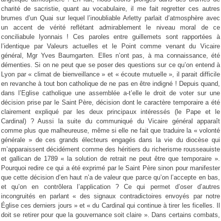
charité de sacristie, quant au vocabulaire, il me fait regretter ces autres
brumes d’un Quai sur lequel l’inoubliable Arletty parlait d’atmosphère avec
un accent de vérité reflétant admirablement le niveau moral de ce
conciliabule lyonnais ! Ces paroles entre guillemets sont rapportées à
l’identique par Valeurs actuelles et le Point comme venant du Vicaire
général, Mgr Yves Baumgarten. Elles n’ont pas, à ma connaissance, été
démenties. Si on ne peut que se poser des questions sur ce qu’on entend à
Lyon par « climat de bienveillance » et « écoute mutuelle », il parait difficile
en revanche à tout bon catholique de ne pas en être indigné ! Depuis quand,
dans l’Eglise catholique une assemblée a-t’elle le droit de voter sur une
décision prise par le Saint Père, décision dont le caractère temporaire a été
clairement expliqué par les deux principaux intéressés (le Pape et le
Cardinal) ? Aussi la suite du communiqué du Vicaire général apparaît
comme plus que malheureuse, même si elle ne fait que traduire la « volonté
générale » de ces grands électeurs engagés dans la vie du diocèse qui
m’apparaissent décidément comme des héritiers du richerisme rousseauiste
et gallican de 1789 « la solution de retrait ne peut être que temporaire ».
Pourquoi redire ce qui a été exprimé par le Saint Père sinon pour manifester
que cette décision d’en haut n’a de valeur que parce qu’on l’accepte en bas,
et qu’on en contrôlera l’application ? Ce qui permet d’oser d’autres
incongruités en parlant « des signaux contradictoires envoyés par notre
Église ces derniers jours » et « du Cardinal qui continue à tirer les ficelles. Il
doit se retirer pour que la gouvernance soit claire ». Dans certains combats,