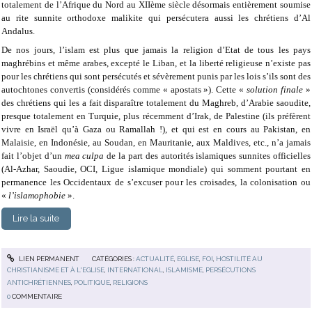
totalement de l’Afrique du Nord au XIIème siècle désormais entièrement soumise
au rite sunnite orthodoxe malikite qui persécutera aussi les chrétiens d’Al
Andalus.
De nos jours, l’islam est plus que jamais la religion d’Etat de tous les pays
maghrébins et même arabes, excepté le Liban, et la liberté religieuse n’existe pas
pour les chrétiens qui sont persécutés et sévèrement punis par les lois s’ils sont des
autochtones convertis (considérés comme « apostats »). Cette «
solution finale
»
des chrétiens qui les a fait disparaître totalement du Maghreb, d’Arabie saoudite,
presque totalement en Turquie, plus récemment d’Irak, de Palestine (ils préfèrent
vivre en Israël qu’à Gaza ou Ramallah !), et qui est en cours au Pakistan, en
Malaisie, en Indonésie, au Soudan, en Mauritanie, aux Maldives, etc., n’a jamais
fait l’objet d’un
mea culpa
de la part des autorités islamiques sunnites officielles
(Al-Azhar, Saoudie, OCI, Ligue islamique mondiale) qui somment pourtant en
permanence les Occidentaux de s’excuser pour les croisades, la colonisation ou
«
l’islamophobie
».
Lire la suite
LIEN PERMANENT
CATÉGORIES :
ACTUALITÉ
,
EGLISE
,
FOI
,
HOSTILITÉ AU
CHRISTIANISME ET À L'EGLISE
,
INTERNATIONAL
,
ISLAMISME
,
PERSÉCUTIONS
ANTICHRÉTIENNES
,
POLITIQUE
,
RELIGIONS
0
COMMENTAIRE