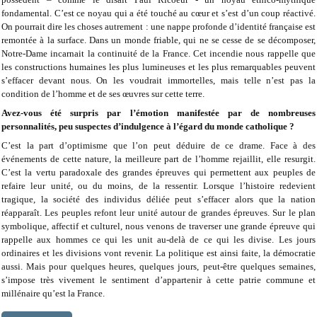
fondamental. C’est ce noyau qui a été touché au cœur et s’est d’un coup réactivé.
On pourrait dire les choses autrement : une nappe profonde d’identité française est
remontée à la surface. Dans un monde friable, qui ne se cesse de se décomposer,
Notre-Dame incarnait la continuité de la France. Cet incendie nous rappelle que
les constructions humaines les plus lumineuses et les plus remarquables peuvent
s’effacer devant nous. On les voudrait immortelles, mais telle n’est pas la
condition de l’homme et de ses œuvres sur cette terre.
Avez-vous été surpris par l’émotion manifestée par de nombreuses
personnalités, peu suspectes d’indulgence à l’égard du monde catholique ?
C’est la part d’optimisme que l’on peut déduire de ce drame. Face à des
événements de cette nature, la meilleure part de l’homme rejaillit, elle resurgit.
C’est la vertu paradoxale des grandes épreuves qui permettent aux peuples de
refaire leur unité, ou du moins, de la ressentir. Lorsque l’histoire redevient
tragique, la société des individus déliée peut s’effacer alors que la nation
réapparaît. Les peuples refont leur unité autour de grandes épreuves. Sur le plan
symbolique, affectif et culturel, nous venons de traverser une grande épreuve qui
rappelle aux hommes ce qui les unit au-delà de ce qui les divise. Les jours
ordinaires et les divisions vont revenir. La politique est ainsi faite, la démocratie
aussi. Mais pour quelques heures, quelques jours, peut-être quelques semaines,
s’impose très vivement le sentiment d’appartenir à cette patrie commune et
millénaire qu’est la France.