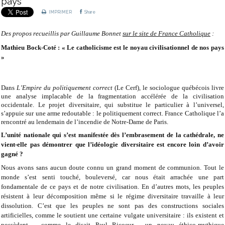
pays
IMPRIMER
Share
Des propos recueillis par Guillaume Bonnet
sur le site de France Catholique
:
Mathieu Bock-Coté : « Le catholicisme est le noyau civilisationnel de nos pays
»
Dans
L’Empire du politiquement correct
(Le Cerf), le sociologue québécois livre
une analyse implacable de la fragmentation accélérée de la civilisation
occidentale. Le projet diversitaire, qui substitue le particulier à l’universel,
s’appuie sur une arme redoutable : le politiquement correct. France Catholique l’a
rencontré au lendemain de l’incendie de Notre-Dame de Paris.
L’unité nationale qui s’est manifestée dès l’embrasement de la cathédrale, ne
vient-elle pas démontrer que l’idéologie diversitaire est encore loin d’avoir
gagné ?
Nous avons sans aucun doute connu un grand moment de communion. Tout le
monde s’est senti touché, bouleversé, car nous était arrachée une part
fondamentale de ce pays et de notre civilisation. En d’autres mots, les peuples
résistent à leur décomposition même si le régime diversitaire travaille à leur
dissolution. C’est que les peuples ne sont pas des constructions sociales
artificielles, comme le soutient une certaine vulgate universitaire : ils existent et
possèdent – comme le disait Paul Ricoeur - un noyau éthico-mythique