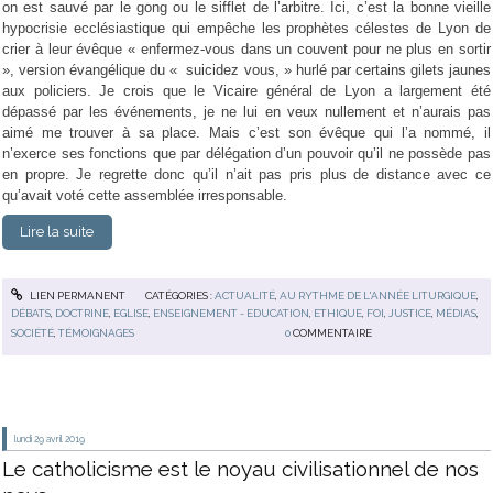
on est sauvé par le gong ou le sifflet de l’arbitre. Ici, c’est la bonne vieille
hypocrisie ecclésiastique qui empêche les prophètes célestes de Lyon de
crier à leur évêque « enfermez-vous dans un couvent pour ne plus en sortir
», version évangélique du « suicidez vous, » hurlé par certains gilets jaunes
aux policiers. Je crois que le Vicaire général de Lyon a largement été
dépassé par les événements, je ne lui en veux nullement et n’aurais pas
aimé me trouver à sa place. Mais c’est son évêque qui l’a nommé, il
n’exerce ses fonctions que par délégation d’un pouvoir qu’il ne possède pas
en propre. Je regrette donc qu’il n’ait pas pris plus de distance avec ce
qu’avait voté cette assemblée irresponsable.
Lire la suite
LIEN PERMANENT
CATÉGORIES :
ACTUALITÉ
,
AU RYTHME DE L'ANNÉE LITURGIQUE
,
DÉBATS
,
DOCTRINE
,
EGLISE
,
ENSEIGNEMENT - EDUCATION
,
ETHIQUE
,
FOI
,
JUSTICE
,
MÉDIAS
,
SOCIÉTÉ
,
TÉMOIGNAGES
0
COMMENTAIRE
lundi 29
avril 2019
Le catholicisme est le noyau civilisationnel de nos