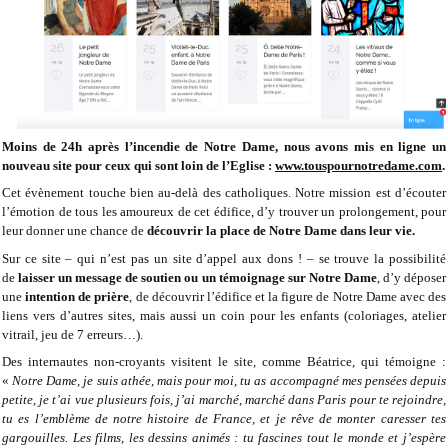
Moins de 24h après l’incendie de Notre Dame, nous avons mis en ligne un
nouveau site pour ceux qui sont loin de l’Eglise :
www.touspournotredame.com
.
Cet évènement touche bien au-delà des catholiques. Notre mission est d’écouter
l’émotion de tous les amoureux de cet édifice, d’y trouver un prolongement, pour
leur donner une chance de
découvrir la place de Notre Dame dans leur vie.
Sur ce site – qui n’est pas un site d’appel aux dons ! – se trouve la possibilité
de
laisser un message de soutien ou
un témoignage sur Notre Dame
, d’y déposer
une
intention de prière
, de découvrir l’édifice et la figure de Notre Dame avec des
liens vers d’autres sites, mais aussi un coin pour les enfants (coloriages, atelier
vitrail, jeu de 7 erreurs…).
Des internautes non-croyants visitent le site, comme Béatrice, qui témoigne :
«
Notre Dame, je suis athée, mais pour moi, tu as accompagné mes pensées depuis
petite, je t’ai vue plusieurs fois, j’ai marché, marché dans Paris pour te rejoindre,
tu es l’emblème de notre histoire de France, et je rêve de monter caresser tes
gargouilles. Les films, les dessins animés : tu fascines tout le monde et j’espère