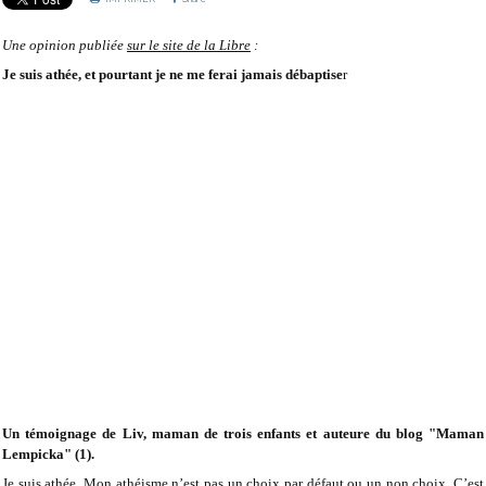
Une opinion publiée
sur le site de la Libre
:
Je suis athée, et pourtant je ne me ferai jamais débaptise
r
Un témoignage de Liv, maman de trois enfants et auteure du blog "Maman
Lempicka" (1).
Je suis athée. Mon athéisme n’est pas un choix par défaut ou un non choix. C’est