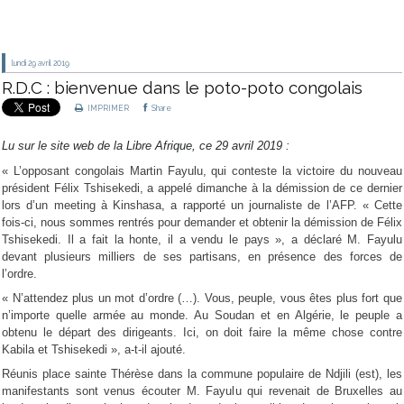
lundi 29
avril 2019
R.D.C : bienvenue dans le poto-poto congolais
IMPRIMER
Share
Lu sur le site web de la Libre Afrique, ce 29 avril 2019 :
« L’opposant congolais Martin Fayulu, qui conteste la victoire du nouveau
président Félix Tshisekedi, a appelé dimanche à la démission de ce dernier
lors d’un meeting à Kinshasa, a rapporté un journaliste de l’AFP. « Cette
fois-ci, nous sommes rentrés pour demander et obtenir la démission de Félix
Tshisekedi. Il a fait la honte, il a vendu le pays », a déclaré M. Fayulu
devant plusieurs milliers de ses partisans, en présence des forces de
l’ordre.
« N’attendez plus un mot d’ordre (…). Vous, peuple, vous êtes plus fort que
n’importe quelle armée au monde. Au Soudan et en Algérie, le peuple a
obtenu le départ des dirigeants. Ici, on doit faire la même chose contre
Kabila et Tshisekedi », a-t-il ajouté.
Réunis place sainte Thérèse dans la commune populaire de Ndjili (est), les
manifestants sont venus écouter M. Fayulu qui revenait de Bruxelles au