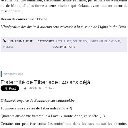
Avec sa branche formation, l’académie Sainte Faustine, par le biais de week-ends
ou de Mooc, elle les forme à cette
mission qui réclame avant tout un coeur de
missionnaire.
Dessin de couverture :
Elvine
L’intégralité des droits d’auteurs sera reversée à la mission de Lights in the Dark.
LIEN PERMANENT
CATÉGORIES :
ACTUALITÉ
,
EGLISE
,
FOI
,
LIVRES - PUBLICATIONS
,
MÉDIAS
0
COMMENTAIRE
mardi 30
avril 2019
Fraternité de Tibériade : 40 ans déjà !
IMPRIMER
Share
D'Anne-Françoise de Beaudrap
sur cathobel.be
:
Journée anniversaire de Tibériade
(28 avril)
Quarante ans de vie fraternelle à Lavaux-sainte-Anne, ça se fête. (...)
Certains ont peut-être croisé les moinillons dans les rues ou sur les chemins.