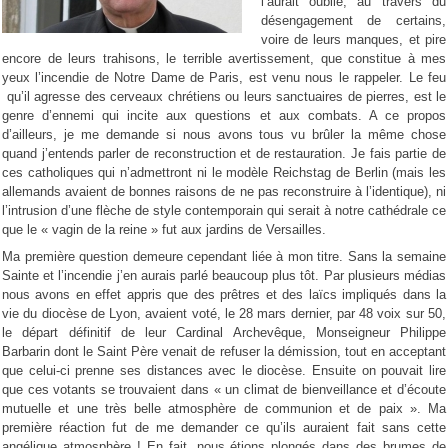
l’aurait oublié, au travers du
désengagement de certains,
voire de leurs manques, et pire
encore de leurs trahisons, le terrible avertissement, que constitue à mes
yeux l’incendie de Notre Dame de Paris, est venu nous le rappeler. Le feu
qu’il agresse des cerveaux chrétiens ou leurs sanctuaires de pierres, est le
genre d’ennemi qui incite aux questions et aux combats. A ce propos
d’ailleurs, je me demande si nous avons tous vu brûler la même chose
quand j’entends parler de reconstruction et de restauration. Je fais partie de
ces catholiques qui n’admettront ni le modèle Reichstag de Berlin (mais les
allemands avaient de bonnes raisons de ne pas reconstruire à l’identique), ni
l’intrusion d’une flèche de style contemporain qui serait à notre cathédrale ce
que le « vagin de la reine » fut aux jardins de Versailles.
Ma première question demeure cependant liée à mon titre. Sans la semaine
Sainte et l’incendie j’en aurais parlé beaucoup plus tôt. Par plusieurs médias
nous avons en effet appris que des prêtres et des laïcs impliqués dans la
vie du diocèse de Lyon, avaient voté, le 28 mars dernier, par 48 voix sur 50,
le départ définitif de leur Cardinal Archevêque, Monseigneur Philippe
Barbarin dont le Saint Père venait de refuser la démission, tout en acceptant
que celui-ci prenne ses distances avec le diocèse. Ensuite on pouvait lire
que ces votants se trouvaient dans « un climat de bienveillance et d’écoute
mutuelle et une très belle atmosphère de communion et de paix ». Ma
première réaction fut de me demander ce qu’ils auraient fait sans cette
angélique atmosphère ! En fait, nous étions plongés dans des brumes de