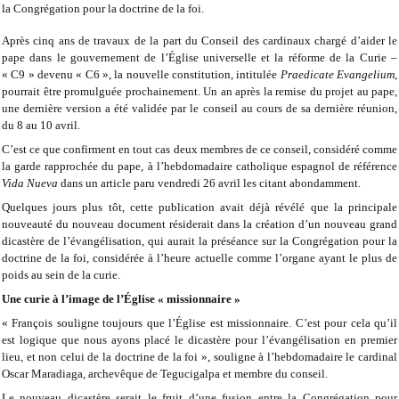
la Congrégation pour la doctrine de la foi.
Après cinq ans de travaux de la part du Conseil des cardinaux chargé d’aider le
pape dans le gouvernement de l’Église universelle et la réforme de la Curie –
« C9 » devenu « C6 », la nouvelle constitution, intitulée
Praedicate Evangelium
,
pourrait être promulguée prochainement. Un an après la remise du projet au pape,
une dernière version a été validée par le conseil au cours de sa dernière réunion,
du 8 au 10 avril.
C’est ce que confirment en tout cas deux membres de ce conseil, considéré comme
la garde rapprochée du pape, à l’hebdomadaire catholique espagnol de référence
Vida Nueva
dans un article paru vendredi 26 avril les citant abondamment.
Quelques jours plus tôt, cette publication avait déjà révélé que la principale
nouveauté du nouveau document résiderait dans la création d’un nouveau grand
dicastère de l’évangélisation, qui aurait la préséance sur la Congrégation pour la
doctrine de la foi, considérée à l’heure actuelle comme l’organe ayant le plus de
poids au sein de la curie.
Une curie à l’image de l’Église « missionnaire »
« François souligne toujours que l’Église est missionnaire. C’est pour cela qu’il
est logique que nous ayons placé le dicastère pour l’évangélisation en premier
lieu, et non celui de la doctrine de la foi », souligne à l’hebdomadaire le cardinal
Oscar Maradiaga, archevêque de Tegucigalpa et membre du conseil.
Le nouveau dicastère serait le fruit d’une fusion entre la Congrégation pour