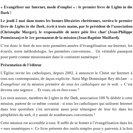
« Evangéliser sur Internet, mode d’emploi » : le premier livre de Lights in the
Dark !
Le jeudi 2 mai dans toutes les bonnes librairies chrétiennes, sortira le premier
livre de
Lights in the Dark
, écrit à trois mains, par le président de l’association
(Christophe Marger), le responsable de notre pôle live chat’ (Jean-Philippe
Pontoizeau) et le 1er permanent de la mission (Jean-Baptiste Maillard).
C’est donc le fruit de nos trois premières années d’évangélisation sur Internet, les
écueils, notre méthodologie, les premières conversions… Un véritable passeport
pour partir comme missionnaire dans le continent numérique !
Présentation de l’éditeur
L’Église invite les catholiques, depuis 2002, à annoncer le Christ sur Internet à
tous nos contemporains, de façon explicite. Ainsi Mgr Dominique Rey déclare :
«
Évangéliser est la mission première de tous les catholiques sur le web. »
C’est
devenu une urgence… Et vous, où en êtes-vous ?
Les trois auteurs, membres de Lights in the Dark, association 100 % dédiée à cette
mission, partent de ce même constat : si tous les catholiques qui utilisent Internet
dans leur quotidien s’en servaient aussi pour témoigner de leur foi dans les
périphéries du web, il y aurait de nombreuses conversions !
Cette mission est accessible à tous. Il suffit de se former à l’évangélisation dans les
« rues numériques ». Ce livre présente des
outils simples pour y parvenir, à la fois