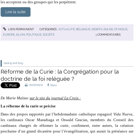
les acceptent ou des groupes qui les perpètrent.
Lire la suite
LIEN PERMANENT
CATÉGORIES :
ACTUALITÉ
,
BELGIQUE
,
DÉBATS
,
EGLISE
,
ETHIQUE
,
EUROPE
,
ISLAM
,
POLITIQUE
,
SOCIÉTÉ
4
COMMENTAIRES
lundi 29
avril 2019
Réforme de la Curie : la Congrégation pour la
doctrine de la foi reléguée ?
IMPRIMER
Share
De Marie Malzac
sur le site du journal La Croix :
La réforme de la curie se précise
Dans des propos rapportés par l’hebdomadaire catholique espagnol
Vida Nueva
,
les cardinaux Oscar Maradiaga et Oswald Gracias, membres du Conseil des
cardinaux chargés de réformer la curie, confirment, entre autres, la création
prochaine d’un grand dicastère pour l’évangélisation, qui aurait la préséance sur