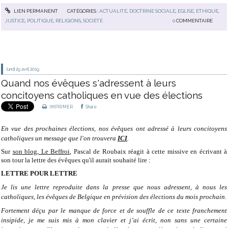
LIEN PERMANENT
CATÉGORIES :
ACTUALITÉ
,
DOCTRINE SOCIALE
,
EGLISE
,
ETHIQUE
,
JUSTICE
,
POLITIQUE
,
RELIGIONS
,
SOCIÉTÉ
0
COMMENTAIRE
lundi 29
avril 2019
Quand nos évêques s'adressent à leurs
concitoyens catholiques en vue des élections
IMPRIMER
Share
En vue des prochaines élections, nos évêques ont adressé à leurs concitoyens
catholiques un message que l'on trouvera
ICI
.
Sur
son blog, Le Beffroi
, Pascal de Roubaix réagit à cette missive en écrivant à
son tour la lettre des évêques qu'il aurait souhaité lire :
LETTRE POUR LETTRE
Je lis une lettre reproduite dans la presse que nous adressent, à nous les
catholiques, les évêques de Belgique en prévision des élections du mois prochain.
Fortement déçu par le manque de force et de souffle de ce texte franchement
insipide, je me suis mis à mon clavier et j’ai écrit, non sans une certaine