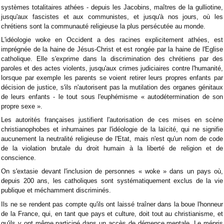
systèmes totalitaires athées - depuis les Jacobins, maîtres de la gulliotine,
jusqu'aux fascistes et aux communistes, et jusqu'à nos jours, où les
chrétiens sont la communauté religieuse la plus persécutée au monde.
L'idéologie woke en Occident a des racines explicitement athées, est
imprégnée de la haine de Jésus-Christ et est rongée par la haine de l'Eglise
catholique. Elle s'exprime dans la discrimination des chrétiens par des
paroles et des actes violents, jusqu'aux crimes judiciaires contre l'humanité,
lorsque par exemple les parents se voient retirer leurs propres enfants par
décision de justice, s'ils n'autorisent pas la mutilation des organes génitaux
de leurs enfants - le tout sous l'euphémisme « autodétermination de son
propre sexe ».
Les autorités françaises justifient l'autorisation de ces mises en scène
christianophobes et inhumaines par l'idéologie de la laïcité, qui ne signifie
aucunement la neutralité religieuse de l'Etat, mais n'est qu'un nom de code
de la violation brutale du droit humain à la liberté de religion et de
conscience.
On s'extasie devant l'inclusion de personnes « woke » dans un pays où,
depuis 200 ans, les catholiques sont systématiquement exclus de la vie
publique et méchamment discriminés.
Ils ne se rendent pas compte qu'ils ont laissé traîner dans la boue l'honneur
de la France, qui, en tant que pays et culture, doit tout au christianisme, et
qu'ils y ont même participé dans un accès de démence mentale. Le mépris