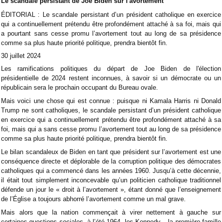
Le scandale persistant de Joe Biden sur l'avortement
ÉDITORIAL : Le scandale persistant d’un président catholique en exercice
qui a continuellement prétendu être profondément attaché à sa foi, mais qui
a pourtant sans cesse promu l’avortement tout au long de sa présidence
comme sa plus haute priorité politique, prendra bientôt fin.
30 juillet 2024
Les ramifications politiques du départ de Joe Biden de l'élection
présidentielle de 2024 restent inconnues, à savoir si un démocrate ou un
républicain sera le prochain occupant du Bureau ovale.
Mais voici une chose qui est connue : puisque ni Kamala Harris ni Donald
Trump ne sont catholiques, le scandale persistant d’un président catholique
en exercice qui a continuellement prétendu être profondément attaché à sa
foi, mais qui a sans cesse promu l’avortement tout au long de sa présidence
comme sa plus haute priorité politique, prendra bientôt fin.
Le bilan scandaleux de Biden en tant que président sur l’avortement est une
conséquence directe et déplorable de la corruption politique des démocrates
catholiques qui a commencé dans les années 1960. Jusqu’à cette décennie,
il était tout simplement inconcevable qu’un politicien catholique traditionnel
défende un jour le « droit à l’avortement », étant donné que l’enseignement
de l’Église a toujours abhorré l’avortement comme un mal grave.
Mais alors que la nation commençait à virer nettement à gauche sur
certaines questions sociales, à l’été 1964, les Kennedy – la première famille