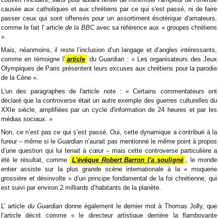
causée aux catholiques et aux chrétiens par ce qui s'est passé, ni de faire
passer ceux qui sont offensés pour un assortiment ésotérique d'amateurs,
comme le fait l' article
de la BBC
avec sa référence aux « groupes chrétiens
».
Mais, néanmoins, il reste l’inclusion d’un langage et d’angles intéressants,
comme en témoigne l'
article
du Guardian : « Les organisateurs des Jeux
Olympiques de Paris présentent leurs excuses aux chrétiens pour la parodie
de la Cène ».
L'un des paragraphes de l'article note : « Certains commentateurs ont
déclaré que la controverse était un autre exemple des guerres culturelles du
XXIe siècle, amplifiées par un cycle d'information de 24 heures et par les
médias sociaux. »
Non, ce n’est pas ce qui s’est passé. Oui, cette dynamique a contribué à la
fureur – même si le
Guardian
n’aurait pas mentionné le même point à propos
d’une question qui lui tenait à cœur – mais cette controverse particulière a
été le résultat, comme
L'évêque Robert Barron l'a souligné
, le monde
entier assiste sur la plus grande scène internationale à la « moquerie
grossière et désinvolte » d’un principe fondamental de la foi chrétienne, qui
est suivi par environ 2 milliards d’habitants de la planète.
L’ article
du Guardian
donne également le dernier mot à Thomas Jolly, que
l’article décrit comme « le directeur artistique derrière la flamboyante