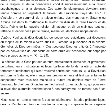
de la religion et de la conscience conduit nécessairement à la terreur
psychologique et à la violence. Ces autorités olympiques devraient s'en
rendre compte en regardant le tableau de Francisco Goya de 1797. Il
s'intitule : « Le sommeil de la raison enfante des monstres ». Saturne ou
Kronos est dans la mythologie le rejeton du dieu de la terre Uranos et de
Gaïa, l'icône de la nouvelle religion climatique, et dit en clair que tout est
rattrapé et décomposé par le temps, même les idéologies néopaïennes.
L'apôtre Paul avait déjà décrit les conséquences suicidaires qui découlent
du mépris de la raison ouverte sur Dieu, lorsque la puissance et la divinité
éternelles de Dieu sont niées. « C'est pourquoi Dieu les a livrés à l'impureté
par les convoitises de leur cœur, de sorte qu'ils ont déshonoré leur corps par
leurs propres actions ». (Rm 1, 24).
La dérision de la Cène par des acteurs mentalement déracinés et gravement
perturbés, leurs instigateurs et leurs bailleurs de fonds, a été un acte de
terrorisme intellectuel qui s'est retourné contre ses auteurs. « La Révolution
est comme Saturne, elle mange ses propres enfants et finit par enfanter le
despotisme avec tous ses malheurs », furent les derniers mots de Pierre
Verniaud, le chef des Girondins sur l'échafaud. Et les jacobins, qui poussent
la révolution culturelle antichrétienne à son paroxysme, ne tardent pas à les
suivre.
Nous nous en tenons moins à ces considérations historico-philosophiques
qu'à la Parole de Dieu qui montre la voie, qui surpasse toute sagesse