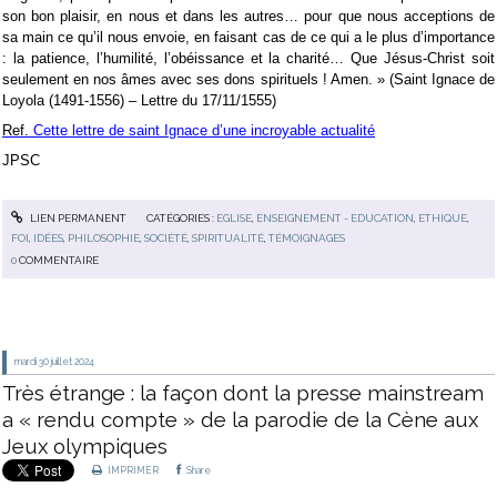
son bon plaisir, en nous et dans les autres… pour que nous acceptions de
sa main ce qu’il nous envoie, en faisant cas de ce qui a le plus d’importance
: la patience, l’humilité, l’obéissance et la charité… Que Jésus-Christ soit
seulement en nos âmes avec ses dons spirituels ! Amen. » (Saint Ignace de
Loyola (1491-1556) – Lettre du 17/11/1555)
Ref.
Cette lettre de saint Ignace d’une incroyable actualité
JPSC
LIEN PERMANENT
CATÉGORIES :
EGLISE
,
ENSEIGNEMENT - EDUCATION
,
ETHIQUE
,
FOI
,
IDÉES
,
PHILOSOPHIE
,
SOCIÉTÉ
,
SPIRITUALITÉ
,
TÉMOIGNAGES
0
COMMENTAIRE
mardi 30
juillet 2024
Très étrange : la façon dont la presse mainstream
a « rendu compte » de la parodie de la Cène aux
Jeux olympiques
IMPRIMER
Share