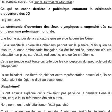
De Mathieu Bock-Côté
sur le Journal de Montréal
:
Ce qui se cache derrière la polémique entourant la cérémonie
d’ouverture des JO
30 juillet 2024
La cérémonie d’ouverture des Jeux olympiques a engendré dès sa
diffusion une polémique mondiale.
Elle tourne autour de la caricature grossière de la dernière Cène.
Elle a suscité la colère des chrétiens partout sur la planète. Mais qu’on se
rassure, aucune ambassade française n’a été incendiée, personne n’a été
décapité non plus, car c’était, redisons-le, une colère chrétienne.
Cette polémique était toutefois telle que les concepteurs du spectacle ont dû
rétropédaler.
Ils se faisaient une fierté de piétiner cette représentation essentielle, ils se
réclamaient du légitime droit au blasphème.
Blasphème?
Ils ont ensuite expliqué qu’ils n’avaient pas parlé de la dernière Cène du
tout, et que leurs références étaient autres.
Non, non, non, le christianisme n’était pas visé!
C’est ce qu’on appelle rire du monde. Après avoir traité les indignés de