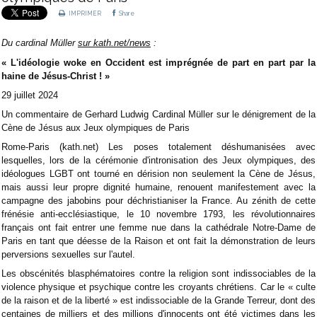
IMPRIMER
Share
Du cardinal Müller
sur kath.net/news
:
« L'idéologie woke en Occident est imprégnée de part en part par la
haine de Jésus-Christ ! »
29 juillet 2024
Un commentaire de Gerhard Ludwig Cardinal Müller sur le dénigrement de la
Cène de Jésus aux Jeux olympiques de Paris
Rome-Paris (kath.net) Les poses totalement déshumanisées avec
lesquelles, lors de la cérémonie d'intronisation des Jeux olympiques, des
idéologues LGBT ont tourné en dérision non seulement la Cène de Jésus,
mais aussi leur propre dignité humaine, renouent manifestement avec la
campagne des jabobins pour déchristianiser la France. Au zénith de cette
frénésie anti-ecclésiastique, le 10 novembre 1793, les révolutionnaires
français ont fait entrer une femme nue dans la cathédrale Notre-Dame de
Paris en tant que déesse de la Raison et ont fait la démonstration de leurs
perversions sexuelles sur l'autel.
Les obscénités blasphématoires contre la religion sont indissociables de la
violence physique et psychique contre les croyants chrétiens. Car le « culte
de la raison et de la liberté » est indissociable de la Grande Terreur, dont des
centaines de milliers et des millions d'innocents ont été victimes dans les