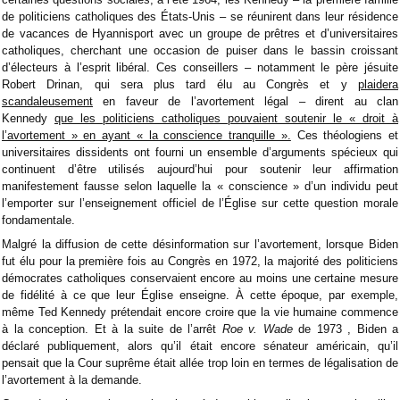
de politiciens catholiques des États-Unis – se réunirent dans leur résidence
de vacances de Hyannisport avec un groupe de prêtres et d’universitaires
catholiques, cherchant une occasion de puiser dans le bassin croissant
d’électeurs à l’esprit libéral. Ces conseillers – notamment le père jésuite
Robert Drinan, qui sera plus tard élu au Congrès et y
plaidera
scandaleusement
en faveur de l’avortement légal – dirent au clan
Kennedy
que les politiciens catholiques pouvaient soutenir le « droit à
l’avortement » en ayant « la conscience tranquille ».
Ces théologiens et
universitaires dissidents ont fourni un ensemble d’arguments spécieux qui
continuent d’être utilisés aujourd’hui pour soutenir leur affirmation
manifestement fausse selon laquelle la « conscience » d’un individu peut
l’emporter sur l’enseignement officiel de l’Église sur cette question morale
fondamentale.
Malgré la diffusion de cette désinformation sur l’avortement, lorsque Biden
fut élu pour la première fois au Congrès en 1972, la majorité des politiciens
démocrates catholiques conservaient encore au moins une certaine mesure
de fidélité à ce que leur Église enseigne. À cette époque, par exemple,
même Ted Kennedy prétendait encore croire que la vie humaine commence
à la conception. Et à la suite de l’arrêt
Roe v. Wade
de 1973 , Biden a
déclaré publiquement, alors qu’il était encore sénateur américain, qu’il
pensait que la Cour suprême était allée trop loin en termes de légalisation de
l’avortement à la demande.