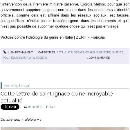
l’intervention de la Première ministre italienne, Giorgia Meloni, pour que son
gouvernement supprime le genre non binaire dans les documents d’identité
officiels, comme cela est affirmé dans les réseaux sociaux, est fausse,
puisque l’Italie n’inclut pas le troisième genre dans les documents et qu’il
n’est pas possible de supprimer quelque chose qui n’est pas envisagé.
Victoire contre l’idéologie du genre en Italie | ZENIT - Français
LIEN PERMANENT
CATÉGORIES :
ACTUALITÉ
,
DÉBATS
,
ETHIQUE
,
EUROPE
,
JUSTICE
,
POLITIQUE
,
SEXUALITÉ
,
SOCIÉTÉ
0
COMMENTAIRE
mercredi 31
juillet 2024
Cette lettre de saint Ignace d’une incroyable
actualité
IMPRIMER
Share
Du site web « aleteia » :