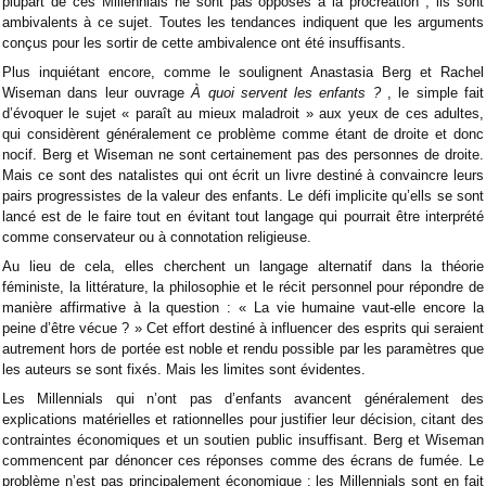
plupart de ces Millennials ne sont pas opposés à la procréation ; ils sont
ambivalents à ce sujet. Toutes les tendances indiquent que les arguments
conçus pour les sortir de cette ambivalence ont été insuffisants.
Plus inquiétant encore, comme le soulignent Anastasia Berg et Rachel
Wiseman dans leur ouvrage
À quoi servent les enfants ?
, le simple fait
d’évoquer le sujet « paraît au mieux maladroit » aux yeux de ces adultes,
qui considèrent généralement ce problème comme étant de droite et donc
nocif. Berg et Wiseman ne sont certainement pas des personnes de droite.
Mais ce sont des natalistes qui ont écrit un livre destiné à convaincre leurs
pairs progressistes de la valeur des enfants. Le défi implicite qu’ells se sont
lancé est de le faire tout en évitant tout langage qui pourrait être interprété
comme conservateur ou à connotation religieuse.
Au lieu de cela, elles cherchent un langage alternatif dans la théorie
féministe, la littérature, la philosophie et le récit personnel pour répondre de
manière affirmative à la question : « La vie humaine vaut-elle encore la
peine d’être vécue ? » Cet effort destiné à influencer des esprits qui seraient
autrement hors de portée est noble et rendu possible par les paramètres que
les auteurs se sont fixés. Mais les limites sont évidentes.
Les Millennials qui n’ont pas d’enfants avancent généralement des
explications matérielles et rationnelles pour justifier leur décision, citant des
contraintes économiques et un soutien public insuffisant. Berg et Wiseman
commencent par dénoncer ces réponses comme des écrans de fumée. Le
problème n’est pas principalement économique : les Millennials sont en fait