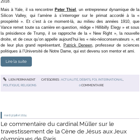
2018.
Mais à Yale, il va rencontrer
Peter Thiel
, un entrepreneur dynamique de la
Silicon Valley, qui l’amène à s’interroger sur le primat accordé à la «
prospérité ». Et c’est à ce moment-là, au milieu des années 1910, que
Vance remet toute sa carrière en question, rédige « Hillibilly Elegy » et sous
la présidence de Trump, il se rapproche de la « New Right », la nouvelle
droite, et de ceux qu’on appelle aujourd’hui les « néo-néoconservateurs », et
de leur plus grand représentant,
Patrick Deneen
, professeur de sciences
politiques à l’Université de Notre Dame, qui est devenu son mentor et ami.
Lire la suite
LIEN PERMANENT
CATÉGORIES :
ACTUALITÉ
,
DÉBATS
,
FOI
,
INTERNATIONAL
,
POLITIQUE
,
RELIGIONS
0
COMMENTAIRE
mardi 30
juillet 2024
Le commentaire du cardinal Müller sur le
travestissement de la Cène de Jésus aux Jeux
olympiques de Paris