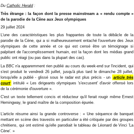
Du
Catholic Herald
:
Très étrange : la façon dont la presse mainstream a « rendu compte »
de la parodie de la Cène aux Jeux olympiques
29 juillet 2024
L'une des caractéristiques les plus frappantes de toute la débâcle de la
parodie de la Cène, qui a si malheureusement entaché l'ouverture des Jeux
olympiques de cette année et ce qui est censé être un témoignage si
palpitant de l'accomplissement humain, est la façon dont les médias grand
public ont réagi (ou pas dans la plupart des cas).
La
BBC
n'a apparemment rien publié au cours du week-end sur l'incident, qui
s'est produit le vendredi 26 juillet, jusqu'à plus tard le dimanche 28 juillet,
lorsqu'elle a publié - glissé sous le radar est plus précis - un
article très
court
intitulé « Les dirigeants olympiques 's'excusent' d'avoir offensé lors
de la cérémonie d'ouverture ».
C'est un texte tellement concis et réducteur qu'il ferait rougir même Ernest
Hemingway, le grand maître de la composition épurée.
L'article résume ainsi la grande controverse : « Une séquence de banquet
mettant en scène des travestis en particulier a été critiquée par des groupes
chrétiens, qui ont estimé qu'elle parodiait le tableau de Léonard de Vinci 'La
Cène'. »