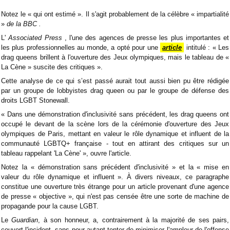
Notez le « qui ont estimé ». Il s'agit probablement de la célèbre « impartialité
»
de la BBC .
L'
Associated Press
, l'une des agences de presse les plus importantes et
les plus professionnelles au monde, a opté pour une
article
intitulé : « Les
drag queens brillent à l'ouverture des Jeux olympiques, mais le tableau de «
La Cène » suscite des critiques ».
Cette analyse de ce qui s’est passé aurait tout aussi bien pu être rédigée
par un groupe de lobbyistes drag queen ou par le groupe de défense des
droits LGBT Stonewall.
« Dans une démonstration d'inclusivité sans précédent, les drag queens ont
occupé le devant de la scène lors de la cérémonie d'ouverture des Jeux
olympiques de Paris, mettant en valeur le rôle dynamique et influent de la
communauté LGBTQ+ française - tout en attirant des critiques sur un
tableau rappelant 'La Cène' », ouvre l'article.
Notez la « démonstration sans précédent d'inclusivité » et la « mise en
valeur du rôle dynamique et influent ». À divers niveaux, ce paragraphe
constitue une ouverture très étrange pour un article provenant d'une agence
de presse « objective », qui n'est pas censée être une sorte de machine de
propagande pour la cause LGBT.
Le
Guardian
, à son honneur, a, contrairement à la majorité de ses pairs,
couvert l'incident, sans pour autant tenter de minimiser l'ampleur de l'offense