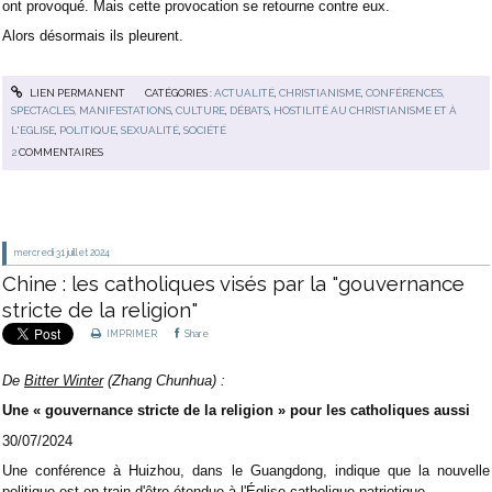
ont provoqué. Mais cette provocation se retourne contre eux.
Alors désormais ils pleurent.
LIEN PERMANENT
CATÉGORIES :
ACTUALITÉ
,
CHRISTIANISME
,
CONFÉRENCES,
SPECTACLES, MANIFESTATIONS
,
CULTURE
,
DÉBATS
,
HOSTILITÉ AU CHRISTIANISME ET À
L'EGLISE
,
POLITIQUE
,
SEXUALITÉ
,
SOCIÉTÉ
2
COMMENTAIRES
mercredi 31
juillet 2024
Chine : les catholiques visés par la "gouvernance
stricte de la religion"
IMPRIMER
Share
De
Bitter Winter
(Zhang Chunhua) :
Une « gouvernance stricte de la religion » pour les catholiques aussi
30/07/2024
Une conférence à Huizhou, dans le Guangdong, indique que la nouvelle
politique est en train d'être étendue à l'Église catholique patriotique.