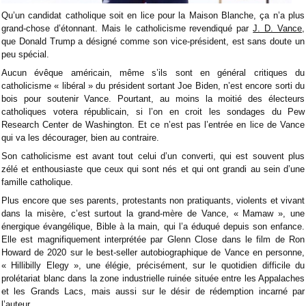
Qu’un candidat catholique soit en lice pour la Maison Blanche, ça n’a plus
grand-chose d’étonnant. Mais le catholicisme revendiqué par
J. D. Vance
,
que Donald Trump a désigné comme son vice-président, est sans doute un
peu spécial.
Aucun évêque américain, même s’ils sont en général critiques du
catholicisme « libéral » du président sortant Joe Biden, n’est encore sorti du
bois pour soutenir Vance. Pourtant, au moins la moitié des électeurs
catholiques votera républicain, si l’on en croit les sondages du Pew
Research Center de Washington. Et ce n’est pas l’entrée en lice de Vance
qui va les décourager, bien au contraire.
Son catholicisme est avant tout celui d’un converti, qui est souvent plus
zélé et enthousiaste que ceux qui sont nés et qui ont grandi au sein d’une
famille catholique.
Plus encore que ses parents, protestants non pratiquants, violents et vivant
dans la misère, c’est surtout la grand-mère de Vance, « Mamaw », une
énergique évangélique, Bible à la main, qui l’a éduqué depuis son enfance.
Elle est magnifiquement interprétée par Glenn Close dans le film de Ron
Howard de 2020 sur le best-seller autobiographique de Vance en personne,
« Hillibilly Elegy », une élégie, précisément, sur le quotidien difficile du
prolétariat blanc dans la zone industrielle ruinée située entre les Appalaches
et les Grands Lacs, mais aussi sur le désir de rédemption incarné par
l’auteur.