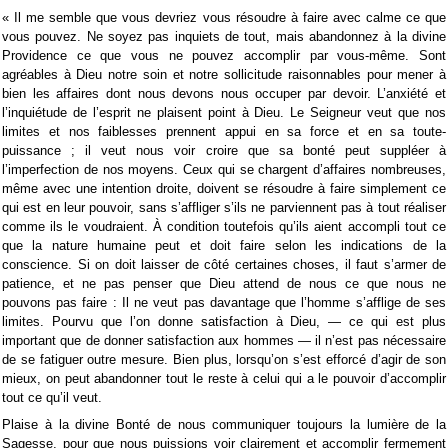
« Il me semble que vous devriez vous résoudre à faire avec calme ce que
vous pouvez. Ne soyez pas inquiets de tout, mais abandonnez à la divine
Providence ce que vous ne pouvez accomplir par vous-même. Sont
agréables à Dieu notre soin et notre sollicitude raisonnables pour mener à
bien les affaires dont nous devons nous occuper par devoir. L’anxiété et
l’inquiétude de l’esprit ne plaisent point à Dieu. Le Seigneur veut que nos
limites et nos faiblesses prennent appui en sa force et en sa toute-
puissance ; il veut nous voir croire que sa bonté peut suppléer à
l’imperfection de nos moyens. Ceux qui se chargent d’affaires nombreuses,
même avec une intention droite, doivent se résoudre à faire simplement ce
qui est en leur pouvoir, sans s’affliger s’ils ne parviennent pas à tout réaliser
comme ils le voudraient. À condition toutefois qu’ils aient accompli tout ce
que la nature humaine peut et doit faire selon les indications de la
conscience. Si on doit laisser de côté certaines choses, il faut s’armer de
patience, et ne pas penser que Dieu attend de nous ce que nous ne
pouvons pas faire : Il ne veut pas davantage que l’homme s’afflige de ses
limites. Pourvu que l’on donne satisfaction à Dieu, — ce qui est plus
important que de donner satisfaction aux hommes — il n’est pas nécessaire
de se fatiguer outre mesure. Bien plus, lorsqu’on s’est efforcé d’agir de son
mieux, on peut abandonner tout le reste à celui qui a le pouvoir d’accomplir
tout ce qu’il veut.
Plaise à la divine Bonté de nous communiquer toujours la lumière de la
Sagesse, pour que nous puissions voir clairement et accomplir fermement