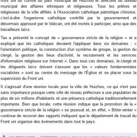
front uni du comité du parti municipal de Huizhou et directeur du bureau
municipal des affaires ethniques et religieuses. Tous les prêtres et
religieuses de la ville affiliés à l'Association catholique patriotique chinoise,
c'est-à-dire l'organisme catholique contrôlé par le gouvernement et
désormais approuvé par le Vatican, ont été invités à participer, ainsi que des
travailleurs laïcs.
Tao a présenté le concept de « gouvernance stricte de la religion » et a
expliqué que les catholiques devaient l'appliquer dans six domaines : «
l'orientation politique, la construction d'un système de groupe, la gestion du
clergé, la gestion des lieux d'activité, le recrutement et les services
d'information religieuse sur Internet ». Dans tous ces domaines, le clergé et
les dirigeants laïcs doivent s'assurer que les « valeurs fondamentales
socialistes » sont au centre du message de l'Église et se placer sous la
supervision du Front uni.
Il s'agissait d'une réunion locale pour la ville de Huizhou, ce qui n'est pas
sans importance puisque cette ville de niveau préfecture a une population de
plus de six millions d'habitants et une présence catholique traditionnellement
importante. Bien que locale, cette réunion indique que la promotion de la «
gouvernance stricte de la religion » se poursuit et, en effet, « Bitter winter »
continue de recevoir des rapports indiquant que le département de travail du
Front uni organise des événements dans tout le pays.