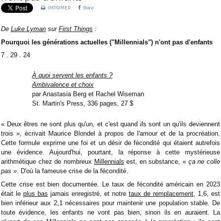
IMPRIMER
Share
De
Luke Lyman
sur
First Things
:
Pourquoi les générations actuelles ("Millennials") n'ont pas d'enfants
7 . 29 . 24
À quoi servent les enfants ?
Ambivalence et choix
par Anastasia Berg et Rachel Wiseman
St. Martin's Press, 336 pages, 27 $
« Deux êtres ne sont plus qu'un, et c'est quand ils sont un qu'ils deviennent
trois », écrivait Maurice Blondel à propos de l'amour et de la procréation.
Cette formule exprime une foi et un désir de fécondité qui étaient autrefois
une évidence. Aujourd'hui, pourtant, la réponse à cette mystérieuse
arithmétique chez de nombreux
Millennials
est, en substance, «
ça ne colle
pas »
. D'où la fameuse crise de la fécondité.
Cette crise est bien documentée. Le taux de fécondité américain en 2023
était le
plus bas
jamais enregistré, et notre
taux de remplacement
, 1,6, est
bien inférieur aux 2,1 nécessaires pour maintenir une population stable. De
toute évidence, les enfants ne vont pas bien, sinon ils en auraient. La