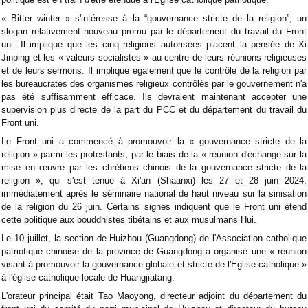
« Bitter winter » s'intéresse à la “gouvernance stricte de la religion”, un
slogan relativement nouveau promu par le département du travail du Front
uni. Il implique que les cinq religions autorisées placent la pensée de Xi
Jinping et les « valeurs socialistes » au centre de leurs réunions religieuses
et de leurs sermons. Il implique également que le contrôle de la religion par
les bureaucrates des organismes religieux contrôlés par le gouvernement n'a
pas été suffisamment efficace. Ils devraient maintenant accepter une
supervision plus directe de la part du PCC et du département du travail du
Front uni.
Le Front uni a commencé à promouvoir la « gouvernance stricte de la
religion » parmi les protestants, par le biais de la « réunion d'échange sur la
mise en œuvre par les chrétiens chinois de la gouvernance stricte de la
religion », qui s'est tenue à Xi'an (Shaanxi) les 27 et 28 juin 2024,
immédiatement après le séminaire national de haut niveau sur la sinisation
de la religion du 26 juin. Certains signes indiquent que le Front uni étend
cette politique aux bouddhistes tibétains et aux musulmans Hui.
Le 10 juillet, la section de Huizhou (Guangdong) de l'Association catholique
patriotique chinoise de la province de Guangdong a organisé une « réunion
visant à promouvoir la gouvernance globale et stricte de l'Église catholique »
à l'église catholique locale de Huangjiatang.
L'orateur principal était Tao Maoyong, directeur adjoint du département du