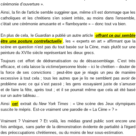
cérémonie d’ouverture ».
Ainsi, la fin de l'article semble suggérer que, même s'il est dommage que les
catholiques et les chrétiens s'en soient irrités, au moins dans l'ensemble,
c'était une cérémonie amusante et « flamboyante » – donc tout va bien.
En plus de cela, le
Guardian
a publié un autre article
offrant ce qui semble
être une posture contrefactuelle
, les « experts en art » affirmant que la
scène en question n’est pas du tout basée sur la Cène, mais plutôt sur une
peinture du XVIIe siècle représentant les dieux grecs.
Toujours cet effort de dédramatisation ou de désassemblage. C’est très
efficace, et cela laisse la victime/personne lésée – ici le chrétien – douter de
la force de ses convictions : peut-être que je réagis un peu de manière
excessive à tout cela ; tous les autres que je lis ne semblent pas avoir de
problème avec ce qui s’est passé ; les gens essayaient juste de s’amuser
et de faire la fête, après tout ; et il se pourrait même que cela ait été basé
sur un autre tableau…
Ainsi
cet
extrait du
New York Times
: « Une scène des Jeux olympiques
suscite le mépris. Est-ce vraiment une parodie de « La Cène » ? »
Vraiment ? Vraiment ? Et voilà, les médias grand public sont encore une
fois ambigus, sans parler de la démonstration évidente de partialité à l'égard
des préoccupations chrétiennes, ou du moins de leur sous-estimation.