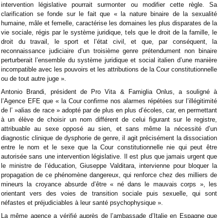
intervention législative pourrait surmonter ou modifier cette règle. Sa
clarification se fonde sur le fait que « la nature binaire de la sexualité
humaine, mâle et femelle, caractérise les domaines les plus disparates de la
vie sociale, régis par le système juridique, tels que le droit de la famille, le
droit du travail, le sport et l’état civil, et que, par conséquent, la
reconnaissance judiciaire d’un troisième genre prétendument non binaire
perturberait l’ensemble du système juridique et social italien d’une manière
incompatible avec les pouvoirs et les attributions de la Cour constitutionnelle
ou de tout autre juge ».
Antonio Brandi, président de Pro Vita & Famiglia Onlus, a souligné à
l’Agence EFE que « la Cour confirme nos alarmes répétées sur l’illégitimité
de l’ »alias de race » adopté par de plus en plus d’écoles, car, en permettant
à un élève de choisir un nom différent de celui figurant sur le registre,
attribuable au sexe opposé au sien, et sans même la nécessité d’un
diagnostic clinique de dysphorie de genre, il agit précisément la dissociation
entre le nom et le sexe que la Cour constitutionnelle nie qui peut être
autorisée sans une intervention législative. Il est plus que jamais urgent que
le ministre de l’éducation, Giuseppe Valditara, intervienne pour bloquer la
propagation de ce phénomène dangereux, qui renforce chez des milliers de
mineurs la croyance absurde d’être « né dans le mauvais corps », les
orientant vers des voies de transition sociale puis sexuelle, qui sont
néfastes et préjudiciables à leur santé psychophysique ».
La même agence a vérifié auprès de l’ambassade d’Italie en Espagne que