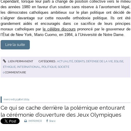
Cependant, lorsque leur parti a changé de position collective vers le milieu
des années 1980 en faveur d’un soutien sans réserve à l’avortement légal,
les démocrates catholiques ambitieux sur le plan politique ont décidé de
s’aligner davantage sur cette nouvelle orthodoxie politique. Ils ont été
grandement aidés et encouragés dans ce sacrifice de leurs principes
moraux catholiques par
le célèbre discours
prononcé par le gouverneur de
l’État de New York, Mario Cuomo, en 1984, à l’Université de Notre Dame.
Lire la suite
LIEN PERMANENT
CATÉGORIES :
ACTUALITÉ
,
DÉBATS
,
DÉFENSE DE LA VIE
,
EGLISE
,
ETHIQUE
,
INTERNATIONAL
,
POLITIQUE
,
SOCIÉTÉ
0
COMMENTAIRE
mercredi 31
juillet 2024
Ce qui se cache derrière la polémique entourant
la cérémonie d’ouverture des Jeux Olympiques
IMPRIMER
Share