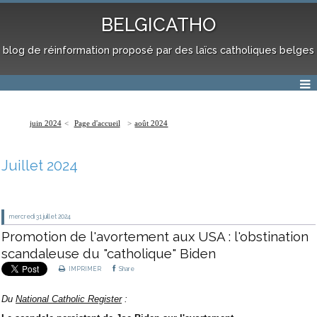
BELGICATHO
blog de réinformation proposé par des laïcs catholiques belges
juin 2024
Page d'accueil
août 2024
Juillet 2024
mercredi 31
juillet 2024
Promotion de l'avortement aux USA : l'obstination
scandaleuse du "catholique" Biden
IMPRIMER
Share
Du
National Catholic Register
: