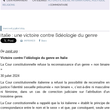
LIEN PERMANENT
CATÉGORIES :
ACTUALITÉ
,
EGLISE
,
INTERNATIONAL
,
POLITIQUE
,
RELIGIONS
0
COMMENTAIRE
mercredi 31
juillet 2024
Italie : une victoire contre l’idéologie du genre
IMPRIMER
Share
De
zenit.org
:
Victoire contre l’idéologie du genre en Italie
La Cour constitutionnelle refuse la reconnaissance d’un genre « non binaire
»
30 juilet 2024
La Cour constitutionnelle italienne a refusé la possibilité de reconnaître en
justice l’identité sexuelle présumée « non binaire », c’est-à-dire ni masculine
ni féminine, dans un cas de correction judiciaire sur l’attribution d’un
troisième genre.
La Cour constitutionnelle a rappelé que la loi italienne « établit le principe de
correspondance entre le nom et le sexe » et que, par conséquent, seule une