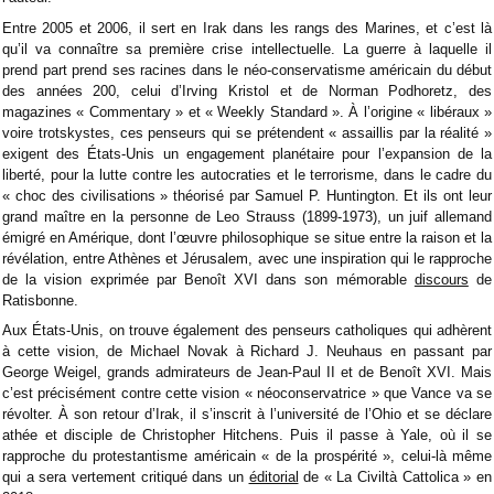
Entre 2005 et 2006, il sert en Irak dans les rangs des Marines, et c’est là
qu’il va connaître sa première crise intellectuelle. La guerre à laquelle il
prend part prend ses racines dans le néo-conservatisme américain du début
des années 200, celui d’Irving Kristol et de Norman Podhoretz, des
magazines « Commentary » et « Weekly Standard ». À l’origine « libéraux »
voire trotskystes, ces penseurs qui se prétendent « assaillis par la réalité »
exigent des États-Unis un engagement planétaire pour l’expansion de la
liberté, pour la lutte contre les autocraties et le terrorisme, dans le cadre du
« choc des civilisations » théorisé par Samuel P. Huntington. Et ils ont leur
grand maître en la personne de Leo Strauss (1899-1973), un juif allemand
émigré en Amérique, dont l’œuvre philosophique se situe entre la raison et la
révélation, entre Athènes et Jérusalem, avec une inspiration qui le rapproche
de la vision exprimée par Benoît XVI dans son mémorable
discours
de
Ratisbonne.
Aux États-Unis, on trouve également des penseurs catholiques qui adhèrent
à cette vision, de Michael Novak à Richard J. Neuhaus en passant par
George Weigel, grands admirateurs de Jean-Paul II et de Benoît XVI. Mais
c’est précisément contre cette vision « néoconservatrice » que Vance va se
révolter. À son retour d’Irak, il s’inscrit à l’université de l’Ohio et se déclare
athée et disciple de Christopher Hitchens. Puis il passe à Yale, où il se
rapproche du protestantisme américain « de la prospérité », celui-là même
qui a sera vertement critiqué dans un
éditorial
de « La Civiltà Cattolica » en