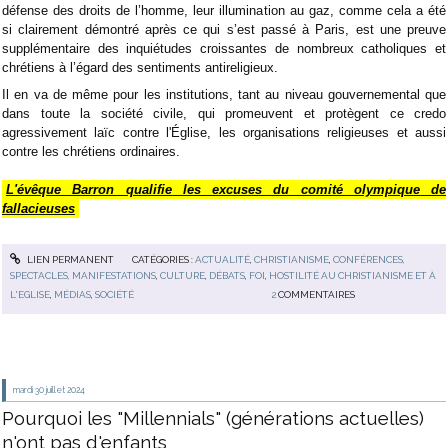
défense des droits de l’homme, leur illumination au gaz, comme cela a été
si clairement démontré après ce qui s’est passé à Paris, est une preuve
supplémentaire des inquiétudes croissantes de nombreux catholiques et
chrétiens à l’égard des sentiments antireligieux.
Il en va de même pour les institutions, tant au niveau gouvernemental que
dans toute la société civile, qui promeuvent et protègent ce credo
agressivement laïc contre l'Église, les organisations religieuses et aussi
contre les chrétiens ordinaires.
L'évêque Barron qualifie les excuses du comité olympique de
fallacieuses
LIEN PERMANENT
CATÉGORIES :
ACTUALITÉ
,
CHRISTIANISME
,
CONFÉRENCES,
SPECTACLES, MANIFESTATIONS
,
CULTURE
,
DÉBATS
,
FOI
,
HOSTILITÉ AU CHRISTIANISME ET À
L'EGLISE
,
MÉDIAS
,
SOCIÉTÉ
2
COMMENTAIRES
mardi 30
juillet 2024
Pourquoi les "Millennials" (générations actuelles)
n'ont pas d'enfants