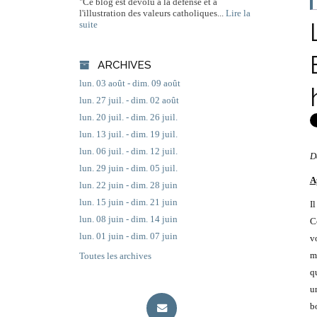
"Ce blog est dévolu à la défense et à
l'illustration des valeurs catholiques...
Lire la
suite
ARCHIVES
lun. 03 août - dim. 09 août
lun. 27 juil. - dim. 02 août
lun. 20 juil. - dim. 26 juil.
lun. 13 juil. - dim. 19 juil.
lun. 06 juil. - dim. 12 juil.
D
lun. 29 juin - dim. 05 juil.
A
lun. 22 juin - dim. 28 juin
lun. 15 juin - dim. 21 juin
I
lun. 08 juin - dim. 14 juin
C
lun. 01 juin - dim. 07 juin
v
m
Toutes les archives
qu
u
b