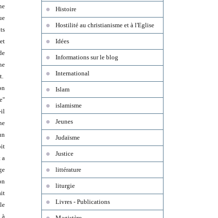
ne
Histoire
ue
Hostilité au christianisme et à l'Eglise
ts
et
Idées
de
Informations sur le blog
ne
International
t.
on
Islam
e"
islamisme
il
Jeunes
ne
un
Judaïsme
it
Justice
 a
rge
littérature
on
liturgie
it
Livres - Publications
le
 à
Magistère