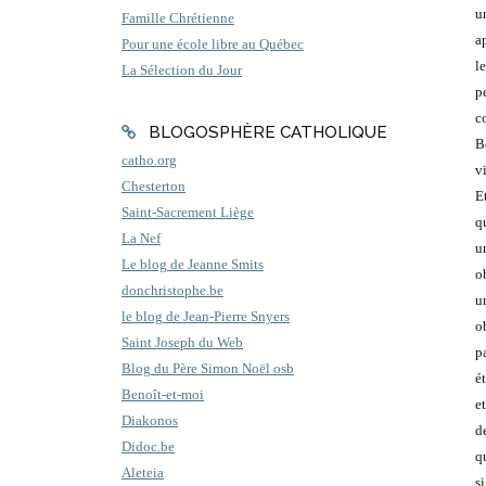
u
Famille Chrétienne
a
Pour une école libre au Québec
l
La Sélection du Jour
p
c
BLOGOSPHÈRE CATHOLIQUE
B
catho.org
v
Chesterton
E
Saint-Sacrement Liège
q
La Nef
u
Le blog de Jeanne Smits
o
donchristophe.be
u
le blog de Jean-Pierre Snyers
o
Saint Joseph du Web
p
Blog du Père Simon Noël osb
ét
Benoît-et-moi
e
Diakonos
d
Didoc.be
q
Aleteia
s