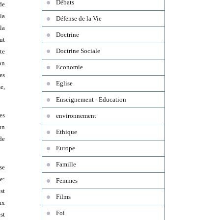
Débats
de
la
Défense de la Vie
la
Doctrine
ut
Doctrine Sociale
te
on
Economie
es
Eglise
e,
Enseignement - Education
es
environnement
un
Ethique
de
Europe
Famille
se
e:
Femmes
st
Films
ux
Foi
st