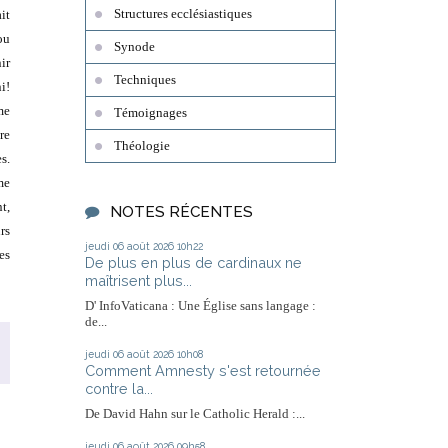
Structures ecclésiastiques
it
ou
Synode
ir
Techniques
ni!
me
Témoignages
re
Théologie
s.
me
t,
NOTES RÉCENTES
rs
jeudi 06
août 2026
10h22
es
De plus en plus de cardinaux ne
maîtrisent plus...
D' InfoVaticana : Une Église sans langage :
de...
jeudi 06
août 2026
10h08
Comment Amnesty s'est retournée
contre la...
De David Hahn sur le Catholic Herald :...
jeudi 06
août 2026
09h58