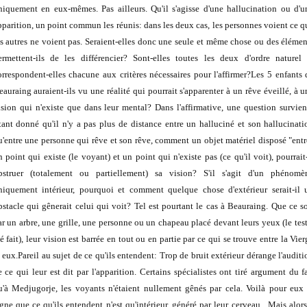
niquement en eux-mêmes. Pas ailleurs. Qu'il s'agisse d'une hallucination ou d'u
pparition, un point commun les réunis: dans les deux cas, les personnes voient ce q
es autres ne voient pas. Seraient-elles donc une seule et même chose ou des élémen
ermettent-ils de les différencier? Sont-elles toutes les deux d'ordre naturel 
orrespondent-elles chacune aux critères nécessaires pour l'affirmer?Les 5 enfants 
eauraing auraient-ils vu une réalité qui pourrait s'apparenter à un rêve éveillé, à u
ision qui n'existe que dans leur mental? Dans l'affirmative, une question survien
tant donné qu'il n'y a pas plus de distance entre un halluciné et son hallucinati
u'entre une personne qui rêve et son rêve, comment un objet matériel disposé "entr
n point qui existe (le voyant) et un point qui n'existe pas (ce qu'il voit), pourrait-
bstruer (totalement ou partiellement) sa vision? S'il s'agit d'un phénomè
niquement intérieur, pourquoi et comment quelque chose d'extérieur serait-il 
bstacle qui gênerait celui qui voit? Tel est pourtant le cas à Beauraing. Que ce so
ar un arbre, une grille, une personne ou un chapeau placé devant leurs yeux (le test
é fait), leur vision est barrée en tout ou en partie par ce qui se trouve entre la Vie
t eux.Pareil au sujet de ce qu'ils entendent: Trop de bruit extérieur dérange l'auditi
e ce qui leur est dit par l'apparition. Certains spécialistes ont tiré argument du fa
u'à Medjugorje, les voyants n'étaient nullement gênés par cela. Voilà pour eux 
igne que ce qu'ils entendent n'est qu'intérieur, généré par leur cerveau. Mais alors