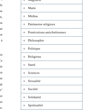
le
Marie
me
Médias
t,
on
Patrimoine religieux
ar
Persécutions antichrétiennes
st
 à
Philosophie
Politique
ir
Religions
"Ce
Santé
it
en
Sciences
un
Sexualité
up
Société
t"
ot
Solidarité
ir
Spiritualité
a.