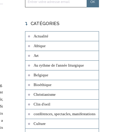
CATÉGORIES
Actualité
Afrique
Art
Au rythme de l'année liturgique
Belgique
Bioéthique
g.
nt
Christianisme
r,
Clin d'oeil
Si
ais
conférences, spectacles, manifestations
 a
Culture
is