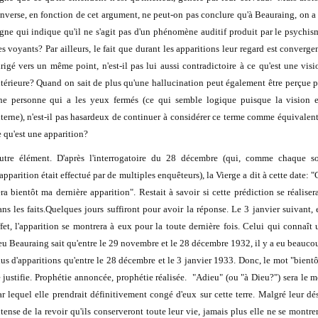
'inverse, en fonction de cet argument, ne peut-on pas conclure qu'à Beauraing, on a 
igne qui indique qu'il ne s'agit pas d'un phénomène auditif produit par le psychis
es voyants? Par ailleurs, le fait que durant les apparitions leur regard est convergen
irigé vers un même point, n'est-il pas lui aussi contradictoire à ce qu'est une visi
ntérieure? Quand on sait de plus qu'une hallucination peut également être perçue p
ne personne qui a les yeux fermés (ce qui semble logique puisque la vision e
nterne), n'est-il pas hasardeux de continuer à considérer ce terme comme équivalent
e qu'est une apparition?
utre élément. D'après l'interrogatoire du 28 décembre (qui, comme chaque so
apparition était effectué par de multiples enquêteurs), la Vierge a dit à cette date: 
era bientôt ma dernière apparition". Restait à savoir si cette prédiction se réalisera
ans les faits.Quelques jours suffiront pour avoir la réponse. Le 3 janvier suivant, 
ffet, l'apparition se montrera à eux pour la toute dernière fois. Celui qui connaît 
eu Beauraing sait qu'entre le 29 novembre et le 28 décembre 1932, il y a eu beauco
lus d'apparitions qu'entre le 28 décembre et le 3 janvier 1933. Donc, le mot "bientô
e justifie. Prophétie annoncée, prophétie réalisée. "Adieu" (ou "à Dieu?") sera le m
ar lequel elle prendrait définitivement congé d'eux sur cette terre. Malgré leur dés
ntense de la revoir qu'ils conserveront toute leur vie, jamais plus elle ne se montrer