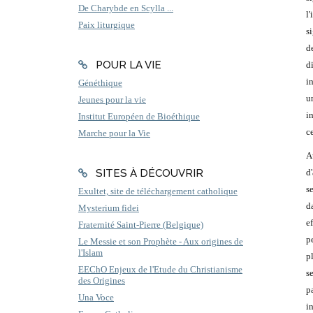
De Charybde en Scylla ...
l
Paix liturgique
s
d
POUR LA VIE
d
i
Généthique
u
Jeunes pour la vie
i
Institut Européen de Bioéthique
c
Marche pour la Vie
A
SITES À DÉCOUVRIR
d'
s
Exultet, site de téléchargement catholique
d
Mysterium fidei
e
Fraternité Saint-Pierre (Belgique)
p
Le Messie et son Prophète - Aux origines de
l'Islam
p
EEChO Enjeux de l'Etude du Christianisme
s
des Origines
p
Una Voce
i