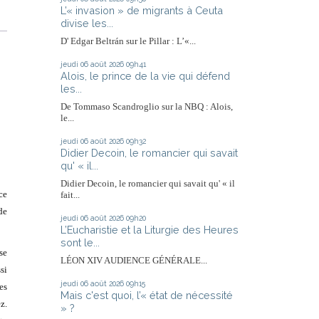
L’« invasion » de migrants à Ceuta
divise les...
D' Edgar Beltrán sur le Pillar : L’«...
jeudi 06
août 2026
09h41
Alois, le prince de la vie qui défend
les...
De Tommaso Scandroglio sur la NBQ : Alois,
le...
jeudi 06
août 2026
09h32
Didier Decoin, le romancier qui savait
qu' « il...
Didier Decoin, le romancier qui savait qu' « il
ce
fait...
de
jeudi 06
août 2026
09h20
L’Eucharistie et la Liturgie des Heures
sont le...
se
LÉON XIV AUDIENCE GÉNÉRALE...
si
jeudi 06
août 2026
09h15
es
Mais c'est quoi, l’« état de nécessité
z.
» ?