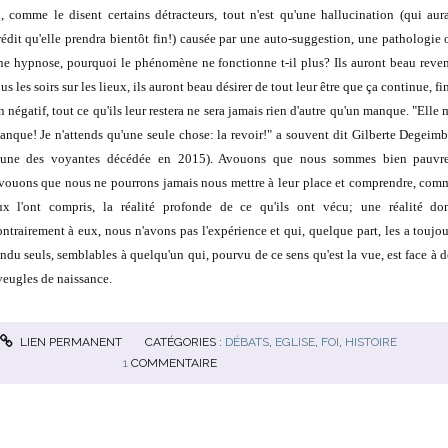
i, comme le disent certains détracteurs, tout n'est qu'une hallucination (qui aura
rédit qu'elle prendra bientôt fin!) causée par une auto-suggestion, une pathologie 
ne hypnose, pourquoi le phénomène ne fonctionne t-il plus? Ils auront beau reven
us les soirs sur les lieux, ils auront beau désirer de tout leur être que ça continue, fi
n négatif, tout ce qu'ils leur restera ne sera jamais rien d'autre qu'un manque. "Elle 
anque! Je n'attends qu'une seule chose: la revoir!" a souvent dit Gilberte Degeimb
l'une des voyantes décédée en 2015). Avouons que nous sommes bien pauvre
vouons que nous ne pourrons jamais nous mettre à leur place et comprendre, com
ux l'ont compris, la réalité profonde de ce qu'ils ont vécu; une réalité don
ontrairement à eux, nous n'avons pas l'expérience et qui, quelque part, les a toujou
endu seuls, semblables à quelqu'un qui, pourvu de ce sens qu'est la vue, est face à d
veugles de naissance.
LIEN PERMANENT
CATÉGORIES :
DÉBATS
,
EGLISE
,
FOI
,
HISTOIRE
1
COMMENTAIRE