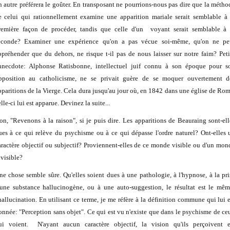
n autre préférera le goûter. En transposant ne pourrions-nous pas dire que la métho
e celui qui rationnellement examine une apparition mariale serait semblable à 
remière façon de procéder, tandis que celle d'un voyant serait semblable à 
econde? Examiner une expérience qu'on a pas vécue soi-même, qu'on ne pe
ppréhender que du dehors, ne risque t-il pas de nous laisser sur notre faim? Peti
nnecdote: Alphonse Ratisbonne, intellectuel juif connu à son époque pour s
pposition au catholicisme, ne se privait guère de se moquer ouvertement d
pparitions de la Vierge. Cela dura jusqu'au jour où, en 1842 dans une église de Rom
lle-ci lui est apparue. Devinez la suite...
on, "Revenons à la raison", si je puis dire. Les apparitions de Beauraing sont-ell
ues à ce qui relève du psychisme ou à ce qui dépasse l'ordre naturel? Ont-elles 
aractère objectif ou subjectif? Proviennent-elles de ce monde visible ou d'un mon
nvisible?
ne chose semble sûre. Qu'elles soient dues à une pathologie, à l'hypnose, à la pri
'une substance hallucinogène, ou à une auto-suggestion, le résultat est le mêm
'hallucination. En utilisant ce terme, je me réfère à la définition commune qui lui e
onnée: "Perception sans objet". Ce qui est vu n'existe que dans le psychisme de ce
ui voient. N'ayant aucun caractère objectif, la vision qu'ils perçoivent e