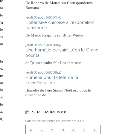
te
De Roberto de Mattei sur Corrispondenza
Romana :...
du
le
jeudi 06
août 2026
09h08
L'offensive chinoise à l'exportation
’a
transforme...
de
De Marco Respinti sur Bitter Winter :...
es
au
jeudi 06
août 2026
08h47
Une homélie de saint Léon le Grand
pour la...
la
de "jeunes-catho.fr" : Les chrétiens...
e,
jeudi 06
août 2026
08h47
re
Homélie pour la fête de la
Transfiguration
ou
du
Homélie du Père Simon Noël osb pour le
dimanche de...
st
le
ix
,
SEPTEMBRE 2018
ò,
Calendrier des notes en Septembre 2018
D
L
M
M
J
V
S