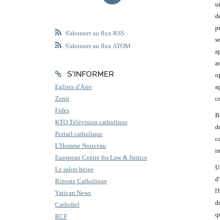
u
d
p
S'abonner au flux RSS
s
S'abonner au flux ATOM
a
a
S'INFORMER
o
a
Eglises d'Asie
ce
Zenit
Fides
B
KTO Télévision catholique
d
Portail catholique
c
L'Homme Nouveau
i
European Centre for Law & Justice
U
Le salon beige
d
Riposte Catholique
l
Vatican News
d
Cathobel
q
RCF