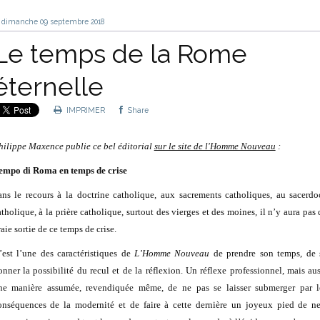
dimanche 09
septembre 2018
Le temps de la Rome
éternelle
IMPRIMER
Share
hilippe Maxence publie ce bel éditorial
sur le site de l'Homme Nouveau
:
empo di Roma en temps de crise
ans le recours à la doctrine catholique, aux sacrements catholiques, au sacerdo
atholique, à la prière catholique, surtout des vierges et des moines, il n’y aura pas 
aie sortie de ce temps de crise.
’est l’une des caractéristiques de
L’Homme Nouveau
de prendre son temps, de 
onner la possibilité du recul et de la réflexion. Un réflexe professionnel, mais aus
ne manière assumée, revendiquée même, de ne pas se laisser submerger par l
onséquences de la modernité et de faire à cette dernière un joyeux pied de ne