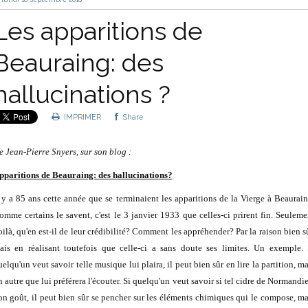
Les apparitions de
Beauraing: des
hallucinations ?
IMPRIMER
Share
e Jean-Pierre Snyers, sur son blog :
pparitions de Beauraing: des hallucinations?
l y a 85 ans cette année que se terminaient les apparitions de la Vierge à Beaurain
omme certains le savent, c'est le 3 janvier 1933 que celles-ci prirent fin. Seuleme
oilà, qu'en est-il de leur crédibilité? Comment les appréhender? Par la raison bien sû
ais en réalisant toutefois que celle-ci a sans doute ses limites. Un exemple. 
elqu'un veut savoir telle musique lui plaira, il peut bien sûr en lire la partition, m
n autre que lui préférera l'écouter. Si quelqu'un veut savoir si tel cidre de Normandie
on goût, il peut bien sûr se pencher sur les éléments chimiques qui le compose, ma