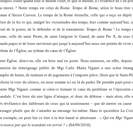
ourquoi courir quand tout le monde court, et que le monde, à l’évidence ne s’en por
as mieux ? Notre temps est celui de Rome.
Tempo di Roma
, selon le beau titre 
oman d’Alexis Curvers. Le temps de la Rome éternelle, celle qui a reçu en dépôt 
résor de la foi et qui, malgré les vicissitudes des temps, hier comme aujourd’hui, n
essé de le porter, de le défendre et de le transmettre.
Tempo di Roma
! Le temps 
ome, celle de saint Pierre, de saint Grégoire le Grand, de saint Pie X, de tous l
rands papes et de leurs serviteurs qui jusqu’à aujourd’hui nous ont permis de vivre 
ythme de l’Église, au rythme du cœur de l’Église.
ette Église, dira-t-on, elle est bien mal en point. Nous assistons, en effet, depuis 
arution du témoignage public de Mgr Carlo Maria Viganò a une scène étrang
emplie de bruits, de rumeurs et de jugements à l’emporte pièce. Alors que le Saint-Pè
 choisi la voie du silence, on nous somme ici ou là de parler. De prendre parti pour 
ontre Mgr Viganò comme si celui-ci formait le cœur du problème et l’épicentre 
candale. C’est bien sûr une ligne d’attaque, et donc de défense – mais alors, elle e
rès révélatrice des faiblesses de ceux qui la soutiennent – que de mettre en cause 
essager plutôt que de s’attarder au message lui-même. Dans le quotidien
La Cro
ar exemple, on peut lire ce titre à la fois banal et ahurissant :
« Qui est Mgr Vigan
’ex-nonce par qui le scandale est arrivé ? »
(04/09/2018).