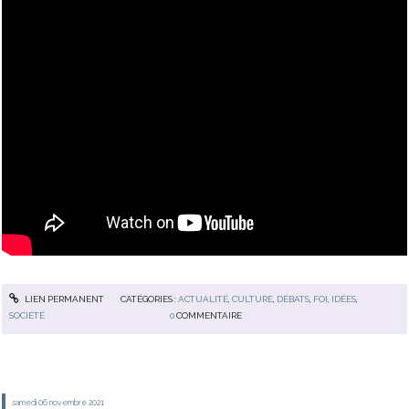
LIEN PERMANENT
CATÉGORIES :
ACTUALITÉ
,
CULTURE
,
DÉBATS
,
FOI
,
IDÉES
,
SOCIÉTÉ
0
COMMENTAIRE
samedi 06
novembre 2021