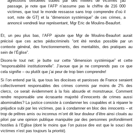
agressions sexuelles subies par des milliers de victimes [au
passage, je note que l’AFP n’assume pas le chiffre de 216 000
victimes, que tout le monde ressasse sans trop comprendre d’où il
sort, note de GT] et la “dimension systémique” de ces crimes, a
annoncé vendredi leur représentant, Mgr Eric de Moulins-Beaufort.
Et, un peu plus bas, l’AFP ajoute que Mgr de Moulins-Beaufort aurait
précisé que ces actes pédocriminels “ont été rendus possible par un
contexte général, des fonctionnements, des mentalités, des pratiques au
sein de l’Église”.
Disons-le tout net: je butte sur cette “dimension systémique” et cette
“responsabilité institutionnelle”. J’avoue que je ne comprends pas ce que
cela signifie – ou plutôt que j’ai peur de trop bien comprendre!
Si l’on entend par là, que tous les diocèses et paroisses de France seraient
collectivement responsables des crimes commis par moins de 2% des
clercs, ce serait évidemment à la fois absurde et monstrueux. Comment
rendre responsable une écrasante majorité d’innocents de crimes aussi
abominables? La justice consiste à condamner les coupables et à réparer le
préjudice subi par les victimes, pas à condamner en bloc des innocents – et
trop de prêtres amis ou inconnus m’ont dit leur douleur d’être ainsi cloués au
pilori par une opinion publique manipulée par des personnes profondément
hostiles à l’Eglise (dont le moins que l’on puisse dire est que le souci des
victimes n’est pas toujours la priorité).