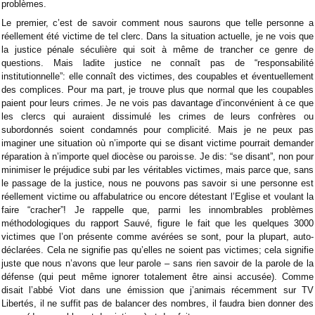
problèmes.
Le premier, c’est de savoir comment nous saurons que telle personne a
réellement été victime de tel clerc. Dans la situation actuelle, je ne vois que
la justice pénale séculière qui soit à même de trancher ce genre de
questions. Mais ladite justice ne connaît pas de “responsabilité
institutionnelle”: elle connaît des victimes, des coupables et éventuellement
des complices. Pour ma part, je trouve plus que normal que les coupables
paient pour leurs crimes. Je ne vois pas davantage d’inconvénient à ce que
les clercs qui auraient dissimulé les crimes de leurs confrères ou
subordonnés soient condamnés pour complicité. Mais je ne peux pas
imaginer une situation où n’importe qui se disant victime pourrait demander
réparation à n’importe quel diocèse ou paroisse. Je dis: “se disant”, non pour
minimiser le préjudice subi par les véritables victimes, mais parce que, sans
le passage de la justice, nous ne pouvons pas savoir si une personne est
réellement victime ou affabulatrice ou encore détestant l’Eglise et voulant la
faire “cracher”! Je rappelle que, parmi les innombrables problèmes
méthodologiques du rapport Sauvé, figure le fait que les quelques 3000
victimes que l’on présente comme avérées se sont, pour la plupart, auto-
déclarées. Cela ne signifie pas qu’elles ne soient pas victimes; cela signifie
juste que nous n’avons que leur parole – sans rien savoir de la parole de la
défense (qui peut même ignorer totalement être ainsi accusée). Comme
disait l’abbé Viot dans une émission que j’animais récemment sur TV
Libertés, il ne suffit pas de balancer des nombres, il faudra bien donner des