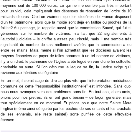
moyenne soit de 100 000 euros, ce qui ne me semble pas très important
pour un viol, cela impliquerait des dépenses de réparation de l’ordre de 10
milliards d’euros. Croit-on vraiment que les diocèses de France disposent
d’un tel patrimoine, alors que la moitié sont déjà en faillite ou proches de la
faillite? Au passage, je rappelle aussi que la commission Sauvé, qui fut si
généreuse sur le nombre de victimes, n’a fait que 22 signalements à
l’autorité judiciaire – le chiffre a assez peu circulé, mais il me semble très
significatif du nombre de cas réellement avérés que la commission a eu
entre les mains. Mais, même si l’on admettait que les diocèses avaient les
moyens financiers de payer de telles sommes à un tel nombre de victimes,
il y a un droit: le patrimoine de l’Eglise a été légué en vue d’une fin cultuelle,
charitable ou autre. Si l’on détourne le leg de sa fin, la justice exige qu’il
revienne aux héritiers du légataire.
En un mot, il serait sage de dire au plus vite que l’interprétation médiatique
commune de cette “responsabilité institutionnelle” est infondée. Sans quoi
nous nous avançons vers des problèmes sans fin. En tout cas, chers amis,
prions pour nos prêtres, ils en ont grand besoin – de façon générale, mais
tout spécialement en ce moment! Et prions pour que notre Sainte Mère
l’Eglise (même ainsi défigurée par les péchés de ses enfants et les crachats
de ses ennemis, elle reste sainte!) sorte purifiée de cette effroyable
épreuve.