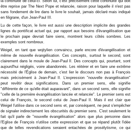
la continuité de celui-ci. Selon lui, c'est précisément cette continuité qui doit
être reprise par The Next Pope et relancée, raison pour laquelle il n'est pas
sans fondement de lire dans le livre le souhait, jamais déclaré mais indiqué
en filigrane, d'un Jean-Paul III.
Lu de cette façon, le livre est aussi une description implicite des grandes
lignes du pontificat actuel qui, par rapport aux besoins d'évangélisation que
le prochain pape devrait faire siens, montrent leurs côtés sombres. Les
exemples sont nombreux.
Weigel, en tant que wojtylien convaincu, parle encore d'évangélisation et
même de nouvelle évangélisation. Ces concepts, surtout le second, sont
clairement dans le moule de Jean-Paul II. Des concepts qui, pourtant, sont
aujourd'hui négligés, voire abandonnés. Les réitérer et en faire une extrême
nécessité de l'Église de demain, c'est lier le discours non pas à François
mais précisément à Jean-Paul II. L'expression "nouvelle évangélisation"
peut revêtir deux significations. Dans un premier sens, elle signifie
"différente de ce qu'elle était auparavant", dans un second sens, elle signifie
"celle de la première évangélisation lancée et relancée". Le premier sens est
celui de François, le second celui de Jean-Paul II. Mais il est clair que
Weigel l'utilise dans ce second sens et, par conséquent, ne peut s'empêcher
de signaler indirectement les obscurités du premier sens. C'est seulement le
fait qu'il parle de "nouvelle évangélisation" alors que plus personne dans
l'Eglise de François n'utilise cette expression et que se répand plutôt l'idée
que de telles revendications seraient entachées de prosélytisme, ce qui