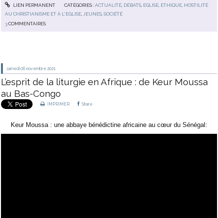
LIEN PERMANENT
CATÉGORIES :
ACTUALITÉ
,
DÉBATS
,
EGLISE
,
ETHIQUE
,
HOSTILITÉ
AU CHRISTIANISME ET À L'EGLISE
,
JEUNES
,
SOCIÉTÉ
3
COMMENTAIRES
samedi 06
novembre 2021
L’esprit de la liturgie en Afrique : de Keur Moussa
au Bas-Congo
IMPRIMER
Share
Keur Moussa : une abbaye bénédictine africaine au cœur du Sénégal: