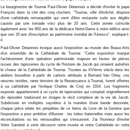
Le bourgmestre de Tournai Paul-Olivier Delannois a décidé d'inviter le pape
François dans la cité des cinq clochers. "Tournai, ville d'évêché, dispose
d'une cathédrale remarquable qui vient d'être restaurée suite aux dégâts
causés par une tornade voici plus de 20 ans. Cette année coïncide
également avec les 850 ans de la dédicace Notre-Dame à notre édifice ainsi
que ses 20 ans d'inscription au patrimoine mondial de l'Unesco", explique-t-
il.
Paul-Olivier Delannois évoque aussi l'exposition au musée des Beaux-Arts
d'un ensemble de la Cathédrale de Tournai. "Cette exposition marque
l'achèvement d'une opération patrimoniale majeure en faveur de pièces
issues des tapisseries du cycle de l'histoire de Jacob qui ornaient autrefois
le choeur de la Cathédrale de Tournai. Tissées au XVIème siècle dans les
ateliers bruxellois à partir de cartons attribués à Bernard Van Orley, ces
oeuvres textiles, rares témoins de la Renaissance à Tournai, furent offertes
à sa cathédrale par l'évêque Charles de Croÿ en 1554. Les fragments
exposés appartiennent à un cycle de tapisseries qui comptait originellement
dix épisodes traduisant en images le récit complexe de la vie de Jacob.
Subdivisée en multiples saynètes à la manière d'une bande dessinée,
chaque pièce relate les péripéties de ce héros du Livre de la Genèse que
l'exposition a pour ambition d'illustrer : les luttes fraternelles mais aussi les
réconciliations ou les retrouvailles qui s'ensuivent. J'ai l'honneur d'inviter
Votre Sainteté à venir découvrir notre musée et notre Cathédrale en cette