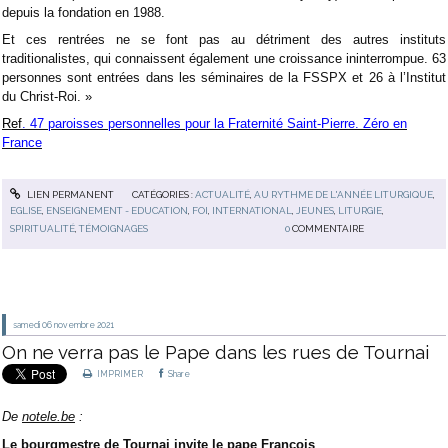
depuis la fondation en 1988.
Et ces rentrées ne se font pas au détriment des autres instituts
traditionalistes, qui connaissent également une croissance ininterrompue. 63
personnes sont entrées dans les séminaires de la FSSPX et 26 à l’Institut
du Christ-Roi. »
Ref
. 47 paroisses personnelles pour la Fraternité Saint-Pierre. Zéro en
France
LIEN PERMANENT
CATÉGORIES :
ACTUALITÉ
,
AU RYTHME DE L'ANNÉE LITURGIQUE
,
EGLISE
,
ENSEIGNEMENT - EDUCATION
,
FOI
,
INTERNATIONAL
,
JEUNES
,
LITURGIE
,
SPIRITUALITÉ
,
TÉMOIGNAGES
0
COMMENTAIRE
samedi 06
novembre 2021
On ne verra pas le Pape dans les rues de Tournai
IMPRIMER
Share
De
notele.be
:
Le bourgmestre de Tournai invite le pape François