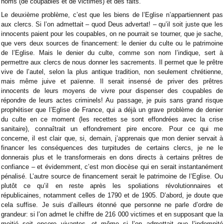
noms (de coupables et de victimes) et des faits.
Le deuxième problème, c’est que les biens de l’Eglise n’appartiennent pas
aux clercs. Si l’on admettait – quod Deus advertat! – qu’il soit juste que les
innocents paient pour les coupables, on ne pourrait se tourner, que je sache,
que vers deux sources de financement: le denier du culte ou le patrimoine
de l’Eglise. Mais le denier du culte, comme son nom l’indique, sert à
permettre aux clercs de nous donner les sacrements. Il permet que le prêtre
vive de l’autel, selon la plus antique tradition, non seulement chrétienne,
mais même juive et païenne. Il serait insensé de priver des prêtres
innocents de leurs moyens de vivre pour dispenser des coupables de
répondre de leurs actes criminels! Au passage, je puis sans grand risque
prophétiser que l’Eglise de France, qui a déjà un grave problème de denier
du culte en ce moment (les recettes se sont effondrées avec la crise
sanitaire), connaîtrait un effondrement pire encore. Pour ce qui me
concerne, il est clair que, si, demain, j’apprenais que mon denier servait à
financer les conséquences des turpitudes de certains clercs, je ne le
donnerais plus et le transformerais en dons directs à certains prêtres de
confiance – et évidemment, c’est mon diocèse qui en serait instantanément
pénalisé. L’autre source de financement serait le patrimoine de l’Eglise. Ou
plutôt ce qu’il en reste après les spoliations révolutionnaires et
républicaines, notamment celles de 1790 et de 1905. D’abord, je doute que
cela suffise. Je suis d’ailleurs étonné que personne ne parle d’ordre de
grandeur: si l’on admet le chiffre de 216 000 victimes et en supposant que la
moitié soit encore vivantes, et même si l’on admettait que l’indemnité