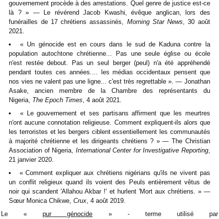
gouvernement procède à des arrestations. Quel genre de justice est-ce
là ? » — Le révérend Jacob Kwashi, évêque anglican, lors des
funérailles de 17 chrétiens assassinés,
Morning Star News
, 30 août
2021.
« Un génocide est en cours dans le sud de Kaduna contre la
population autochtone chrétienne... Pas une seule église ou école
n'est restée debout. Pas un seul berger (peul) n'a été appréhendé
pendant toutes ces années.... les médias occidentaux pensent que
nos vies ne valent pas une ligne... c'est très regrettable ». — Jonathan
Asake, ancien membre de la Chambre des représentants du
Nigeria,
The Epoch Times
, 4 août 2021.
« Le gouvernement et ses partisans affirment que les meurtres
n'ont aucune connotation religieuse. Comment expliquent-ils alors que
les terroristes et les bergers ciblent essentiellement les communautés
à majorité chrétienne et les dirigeants chrétiens ? » — The Christian
Association of Nigeria,
International Center for Investigative Reporting
,
21 janvier 2020.
« Comment expliquer aux chrétiens nigérians qu'ils ne vivent pas
un conflit religieux quand ils voient des Peuls entièrement vêtus de
noir qui scandent 'Allahou Akbar !' et hurlent 'Mort aux chrétiens. » —
Sœur Monica Chikwe,
Crux
, 4 août 2019.
Le «
pur génocide
» - terme utilisé par