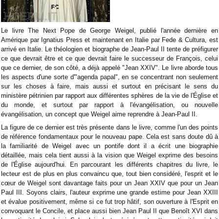
Le livre The Next Pope de George Weigel, publié l'année dernière en
Amérique par Ignatius Press et maintenant en Italie par Fede & Cultura, est
arrivé en Italie. Le théologien et biographe de Jean-Paul II tente de préfigurer
ce que devrait être et ce que devrait faire le successeur de François, celui
que ce dernier, de son côté, a déjà appelé "Jean XXIV". Le livre aborde tous
les aspects d'une sorte d'"agenda papal", en se concentrant non seulement
sur les choses à faire, mais aussi et surtout en précisant le sens du
ministère pétrinien par rapport aux différentes sphères de la vie de l'Église et
du monde, et surtout par rapport à l'évangélisation, ou nouvelle
évangélisation, un concept que Weigel aime reprendre à Jean-Paul II.
La figure de ce dernier est très présente dans le livre, comme l'un des points
de référence fondamentaux pour le nouveau pape. Cela est sans doute dû à
la familiarité de Weigel avec un pontife dont il a écrit une biographie
détaillée, mais cela tient aussi à la vision que Weigel exprime des besoins
de l'Église aujourd'hui. En parcourant les différents chapitres du livre, le
lecteur est de plus en plus convaincu que, tout bien considéré, l'esprit et le
cœur de Weigel sont davantage faits pour un Jean XXIV que pour un Jean
Paul III. Soyons clairs, l'auteur exprime une grande estime pour Jean XXIII
et évalue positivement, même si ce fut trop hâtif, son ouverture à l'Esprit en
convoquant le Concile, et place aussi bien Jean Paul II que Benoît XVI dans