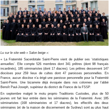
Lu sur le site web « Salon beige »:
« La Fraternité Sacerdotale Saint-Pierre vient de publier ses ‘statistiques
annuelles’. Elle compte 526 membres dont 341 prêtres (dont 98 français
incardinés), 185 séminaristes (dont 17 diacres). Les prêtres desservent 147
diocèses pour 259 lieux de cultes dont 47 paroisses personnelles. En
France, aucun diocèse n’a érigé une paroisse personnelle pour la Fraternité
Saint-Pierre. Une bizarrerie déjà évoquée dans nos colonnes par l’abbé
Benoît Paul-Joseph, supérieur du district de France de la FSSP.
En septembre malgré le motu proprio Traditionis Custodes, plus de 50
jeunes ont fait leur entrée dans les séminaires de la Fraternité. Avec 185
séminaristes (168 séminaristes et 17 diacres), les effectifs des deux
séminaires (et de la maison de discernement de Sydney) sont au plus haut