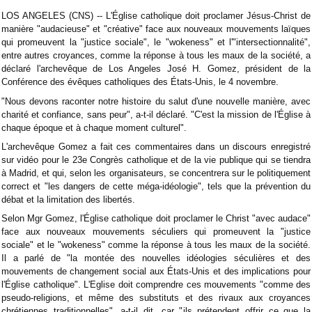
LOS ANGELES (CNS) -- L'Église catholique doit proclamer Jésus-Christ de
manière "audacieuse" et "créative" face aux nouveaux mouvements laïques
qui promeuvent la "justice sociale", le "wokeness" et l'"intersectionnalité",
entre autres croyances, comme la réponse à tous les maux de la société, a
déclaré l'archevêque de Los Angeles José H. Gomez, président de la
Conférence des évêques catholiques des États-Unis, le 4 novembre.
"Nous devons raconter notre histoire du salut d'une nouvelle manière, avec
charité et confiance, sans peur", a-t-il déclaré. "C'est la mission de l'Église à
chaque époque et à chaque moment culturel".
L'archevêque Gomez a fait ces commentaires dans un discours enregistré
sur vidéo pour le 23e Congrès catholique et de la vie publique qui se tiendra
à Madrid, et qui, selon les organisateurs, se concentrera sur le politiquement
correct et "les dangers de cette méga-idéologie", tels que la prévention du
débat et la limitation des libertés.
Selon Mgr Gomez, l'Église catholique doit proclamer le Christ "avec audace"
face aux nouveaux mouvements séculiers qui promeuvent la "justice
sociale" et le "wokeness" comme la réponse à tous les maux de la société.
Il a parlé de "la montée des nouvelles idéologies séculières et des
mouvements de changement social aux États-Unis et des implications pour
l'Église catholique".
L'Eglise doit comprendre ces mouvements "comme des
pseudo-religions, et même des substituts et des rivaux aux croyances
chrétiennes traditionnelles", a-t-il dit, car "ils prétendent offrir ce que la