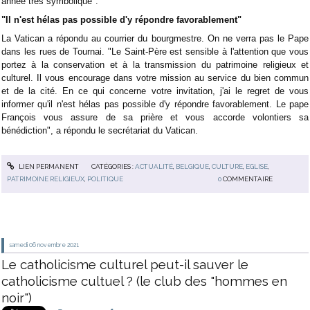
année très symbolique".
"Il n'est hélas pas possible d'y répondre favorablement"
La Vatican a répondu au courrier du bourgmestre. On ne verra pas le Pape
dans les rues de Tournai. "Le Saint-Père est sensible à l'attention que vous
portez à la conservation et à la transmission du patrimoine religieux et
culturel. Il vous encourage dans votre mission au service du bien commun
et de la cité. En ce qui concerne votre invitation, j'ai le regret de vous
informer qu'il n'est hélas pas possible d'y répondre favorablement. Le pape
François vous assure de sa prière et vous accorde volontiers sa
bénédiction", a répondu le secrétariat du Vatican.
LIEN PERMANENT
CATÉGORIES :
ACTUALITÉ
,
BELGIQUE
,
CULTURE
,
EGLISE
,
PATRIMOINE RELIGIEUX
,
POLITIQUE
0
COMMENTAIRE
samedi 06
novembre 2021
Le catholicisme culturel peut-il sauver le
catholicisme cultuel ? (le club des "hommes en
noir")