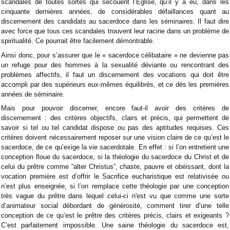
scandales de toutes sortes qui secouent l’Eglise, qu’il y a eu, dans les
cinquante dernières années, de considérables défaillances quant au
discernement des candidats au sacerdoce dans les séminaires. Il faut dire
avec force que tous ces scandales trouvent leur racine dans un problème de
spiritualité. Ce pourrait être facilement démontrable.
Ainsi donc, pour s’assurer que le « sacerdoce célibataire » ne devienne pas
un refuge pour des hommes à la sexualité déviante ou rencontrant des
problèmes affectifs, il faut un discernement des vocations qui doit être
accompli par des supérieurs eux-mêmes équilibrés, et ce dès les premières
années de séminaire.
Mais pour pouvoir discerner, encore faut-il avoir des critères de
discernement : des critères objectifs, clairs et précis, qui permettent de
savoir si tel ou tel candidat dispose ou pas des aptitudes requises. Ces
critères doivent nécessairement reposer sur une vision claire de ce qu’est le
sacerdoce, de ce qu’exige la vie sacerdotale. En effet : si l’on entretient une
conception floue du sacerdoce, si la théologie du sacerdoce du Christ et de
celui du prêtre comme “alter Christus”, chaste, pauvre et obéissant, dont la
vocation première est d’offrir le Sacrifice eucharistique est relativisée ou
n’est plus enseignée, si l’on remplace cette théologie par une conception
très vague du prêtre dans lequel celui-ci n'est vu que comme une sorte
d’animateur social débordant de générosité, comment tirer d’une telle
conception de ce qu’est le prêtre des critères précis, clairs et exigeants ?
C’est parfaitement impossible. Une saine théologie du sacerdoce est,