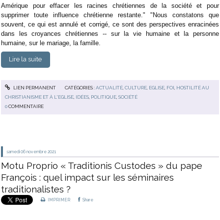
Amérique pour effacer les racines chrétiennes de la société et pour
supprimer toute influence chrétienne restante."
"Nous constatons que
souvent, ce qui est annulé et corrigé, ce sont des perspectives enracinées
dans les croyances chrétiennes -- sur la vie humaine et la personne
humaine, sur le mariage, la famille.
Lire la suite
LIEN PERMANENT
CATÉGORIES :
ACTUALITÉ
,
CULTURE
,
EGLISE
,
FOI
,
HOSTILITÉ AU
CHRISTIANISME ET À L'EGLISE
,
IDÉES
,
POLITIQUE
,
SOCIÉTÉ
0
COMMENTAIRE
samedi 06
novembre 2021
Motu Proprio « Traditionis Custodes » du pape
François : quel impact sur les séminaires
traditionalistes ?
IMPRIMER
Share