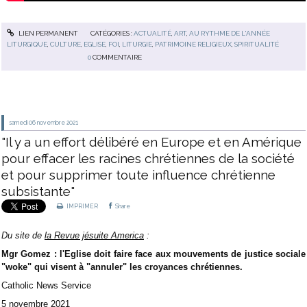
LIEN PERMANENT
CATÉGORIES :
ACTUALITÉ
,
ART
,
AU RYTHME DE L'ANNÉE
LITURGIQUE
,
CULTURE
,
EGLISE
,
FOI
,
LITURGIE
,
PATRIMOINE RELIGIEUX
,
SPIRITUALITÉ
0
COMMENTAIRE
samedi 06
novembre 2021
"Il y a un effort délibéré en Europe et en Amérique
pour effacer les racines chrétiennes de la société
et pour supprimer toute influence chrétienne
subsistante"
IMPRIMER
Share
Du site de
la Revue jésuite America
:
Mgr Gomez : l'Eglise doit faire face aux mouvements de justice sociale
"woke" qui visent à "annuler" les croyances chrétiennes.
Catholic News Service
5 novembre 2021