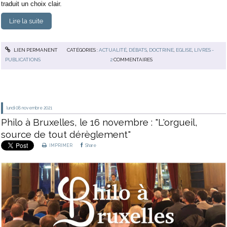
traduit un choix clair.
Lire la suite
LIEN PERMANENT
CATÉGORIES :
ACTUALITÉ
,
DÉBATS
,
DOCTRINE
,
EGLISE
,
LIVRES -
PUBLICATIONS
2
COMMENTAIRES
lundi 08
novembre 2021
Philo à Bruxelles, le 16 novembre : "L'orgueil,
source de tout dérèglement"
IMPRIMER
Share