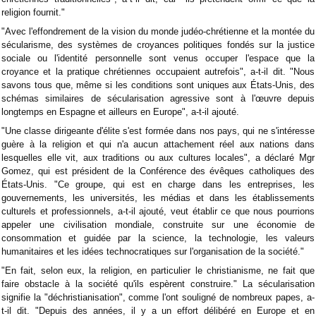
religion fournit."
"Avec l'effondrement de la vision du monde judéo-chrétienne et la montée du
sécularisme, des systèmes de croyances politiques fondés sur la justice
sociale ou l'identité personnelle sont venus occuper l'espace que la
croyance et la pratique chrétiennes occupaient autrefois", a-t-il dit.
"Nous
savons tous que, même si les conditions sont uniques aux États-Unis, des
schémas similaires de sécularisation agressive sont à l'œuvre depuis
longtemps en Espagne et ailleurs en Europe", a-t-il ajouté.
"Une classe dirigeante d'élite s'est formée dans nos pays, qui ne s'intéresse
guère à la religion et qui n'a aucun attachement réel aux nations dans
lesquelles elle vit, aux traditions ou aux cultures locales", a déclaré Mgr
Gomez, qui est président de la Conférence des évêques catholiques des
États-Unis.
"Ce groupe, qui est en charge dans les entreprises, les
gouvernements, les universités, les médias et dans les établissements
culturels et professionnels, a-t-il ajouté, veut établir ce que nous pourrions
appeler une civilisation mondiale, construite sur une économie de
consommation et guidée par la science, la technologie, les valeurs
humanitaires et les idées technocratiques sur l'organisation de la société."
"En fait, selon eux, la religion, en particulier le christianisme, ne fait que
faire obstacle à la société qu'ils espèrent construire."
La sécularisation
signifie la "déchristianisation", comme l'ont souligné de nombreux papes, a-
t-il dit. "Depuis des années, il y a un effort délibéré en Europe et en