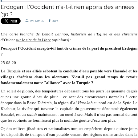
Erdogan : l'Occident n'a-t-il rien appris des années
'30 ?
IMPRIMER
Share
Une carte blanche de Benoit Lannoo, historien de l’Église et des chrétiens
d’Orient
sur le site de la Libre
(opinions) :
Pourquoi l’Occident accepte-t-il tant de crimes de la part du président Erdogan
?
25-08-20
La Turquie et ses alliés sabotent la conduite d’eau potable vers Hassaké et les
villages chrétiens dans les alentours. N’est-il pas grand temps de revoir
fondamentalement notre "alliance" avec la Turquie ?
Un soleil de plomb, des températures dépassant tous les jours les quarante degrés
et pas une goutte d’eau de pluie : ce sont des circonstances normales à cette
époque dans la Basse-Djézireh, la région d’
al-Hasakah
au nord-est de la Syrie. Le
Khabour, la rivière qui traverse la capitale du gouvernorat dénommé également
Hassaké, est un
ouādī
maintenant : un oued à sec. Mais il n’est pas normal du tout
que les robinets ne fournissent plus la moindre goutte d’eau non plus.
Or, des milices jihadistes et nationalistes turques empêchent depuis quinze jours
les dispositifs de transport d’eau potable venant des régions moins arides dans la