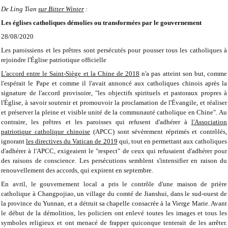
De Ling Tian
sur Bitter Winter
:
Les églises catholiques démolies ou transformées par le gouvernement
28/08/2020
Les paroissiens et les prêtres sont persécutés pour pousser tous les catholiques à
rejoindre l'Église patriotique officielle
L'accord entre le Saint-Siège et la Chine de 2018
n'a pas atteint son but, comme
l'espérait le Pape et comme il l'avait annoncé aux catholiques chinois après la
signature de l'accord provisoire, "les objectifs spirituels et pastoraux propres à
l'Église, à savoir soutenir et promouvoir la proclamation de l'Évangile, et réaliser
et préserver la pleine et visible unité de la communauté catholique en Chine". Au
contraire, les prêtres et les paroisses qui refusent d'adhérer à
l'Association
patriotique catholique chinoise
(APCC) sont sévèrement réprimés et contrôlés,
ignorant
les directives du Vatican de 2019
qui, tout en permettant aux catholiques
d'adhérer à l'APCC, exigeaient le "respect" de ceux qui refusaient d'adhérer pour
des raisons de conscience. Les persécutions semblent s'intensifier en raison du
renouvellement des accords, qui expirent en septembre.
En avril, le gouvernement local a pris le contrôle d'une maison de prière
catholique à Changpojiao, un village du comté de Jianshui, dans le sud-ouest de
la province du Yunnan, et a détruit sa chapelle consacrée à la Vierge Marie. Avant
le début de la démolition, les policiers ont enlevé toutes les images et tous les
symboles religieux et ont menacé de frapper quiconque tenterait de les arrêter.