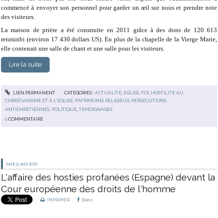
commencé à envoyer son personnel pour garder un œil sur nous et prendre note
des visiteurs.
La maison de prière a été construite en 2011 grâce à des dons de 120 613
renminbi (environ 17 430 dollars US). En plus de la chapelle de la Vierge Marie,
elle contenait une salle de chant et une salle pour les visiteurs.
Lire la suite
LIEN PERMANENT
CATÉGORIES :
ACTUALITÉ
,
EGLISE
,
FOI
,
HOSTILITÉ AU
CHRISTIANISME ET À L'EGLISE
,
PATRIMOINE RELIGIEUX
,
PERSÉCUTIONS
ANTICHRÉTIENNES
,
POLITIQUE
,
TÉMOIGNAGES
0
COMMENTAIRE
lundi 31
août 2020
L'affaire des hosties profanées (Espagne) devant la
Cour européenne des droits de l'homme
IMPRIMER
Share