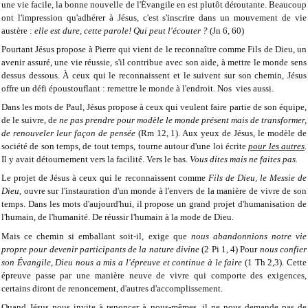
une vie facile, la bonne nouvelle de l'Évangile en est plutôt déroutante. Beaucoup
ont l'impression qu'adhérer à Jésus, c'est s'inscrire dans un mouvement de vie
austère :
elle est dure, cette parole! Qui peut l'écouter ?
(Jn 6, 60)
Pourtant Jésus propose à Pierre qui vient de le reconnaître comme Fils de Dieu, un
avenir assuré, une vie réussie, s'il contribue avec son aide, à mettre le monde sens
dessus dessous. À ceux qui le reconnaissent et le suivent sur son chemin, Jésus
offre un défi époustouflant : remettre le monde à l'endroit. Nos vies aussi.
Dans les mots de Paul, Jésus propose à ceux qui veulent faire partie de son équipe,
de le suivre, de
ne pas prendre pour modèle le monde présent mais de transformer,
de renouveler leur façon de pensée
(Rm 12, 1). Aux yeux de Jésus, le modèle de
société de son temps, de tout temps, tourne autour d'une loi écrite
pour les autres
.
Il y avait détournement vers la facilité. Vers le bas.
Vous dites mais ne faites pas.
Le projet de Jésus à ceux qui le reconnaissent comme
Fils de Dieu, le Messie de
Dieu,
ouvre sur l'instauration d'un monde à l'envers de la manière de vivre de son
temps. Dans les mots d'aujourd'hui, il propose un grand projet d'humanisation de
l'humain, de l'humanité. De réussir l'humain à la mode de Dieu.
Mais ce chemin si emballant soit-il, exige que
nous abandonnions notre vie
propre pour devenir participants de la nature divine
(2 Pi 1, 4) Pour
nous confier
son Évangile, Dieu nous a mis a l'épreuve et continue à le faire
(1 Th 2,3). Cette
épreuve passe par une manière neuve de vivre qui comporte des exigences,
certains diront de renoncement, d'autres d'accomplissement.
Quand Jésus nous invite à renoncer à nous-mêmes, il ne nous demande pas de