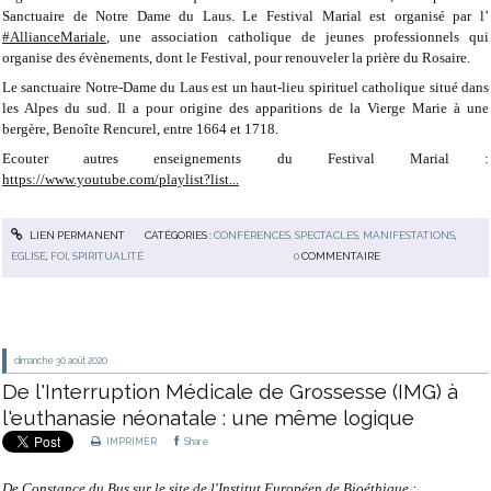
Sanctuaire de Notre Dame du Laus. Le Festival Marial est organisé par l’
#AllianceMariale
, une association catholique de jeunes professionnels qui
organise des évènements, dont le Festival, pour renouveler la prière du Rosaire.
Le sanctuaire Notre-Dame du Laus est un haut-lieu spirituel catholique situé dans
les Alpes du sud. Il a pour origine des apparitions de la Vierge Marie à une
bergère, Benoîte Rencurel, entre 1664 et 1718.
Ecouter autres enseignements du Festival Marial :
https://www.youtube.com/playlist?list...
LIEN PERMANENT
CATÉGORIES :
CONFÉRENCES, SPECTACLES, MANIFESTATIONS
,
EGLISE
,
FOI
,
SPIRITUALITÉ
0
COMMENTAIRE
dimanche 30
août 2020
De l'Interruption Médicale de Grossesse (IMG) à
l'euthanasie néonatale : une même logique
IMPRIMER
Share
De Constance du Bus s
ur le site de l'Institut Européen de Bioéthique
: