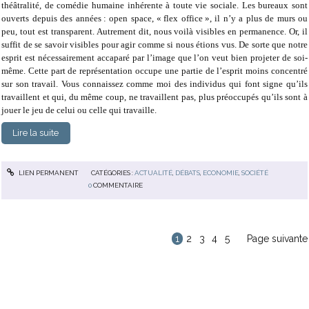
théâtralité, de comédie humaine inhérente à toute vie sociale. Les bureaux sont
ouverts depuis des années : open space, « flex office », il n’y a plus de murs ou
peu, tout est transparent. Autrement dit, nous voilà visibles en permanence. Or, il
suffit de se savoir visibles pour agir comme si nous étions vus. De sorte que notre
esprit est nécessairement accaparé par l’image que l’on veut bien projeter de soi-
même. Cette part de représentation occupe une partie de l’esprit moins concentré
sur son travail. Vous connaissez comme moi des individus qui font signe qu’ils
travaillent et qui, du même coup, ne travaillent pas, plus préoccupés qu’ils sont à
jouer le jeu de celui ou celle qui travaille.
Lire la suite
LIEN PERMANENT
CATÉGORIES :
ACTUALITÉ
,
DÉBATS
,
ECONOMIE
,
SOCIÉTÉ
0
COMMENTAIRE
1
2
3
4
5
Page suivante