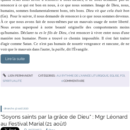
renoncer à ce qui est bon en nous, à ce que nous sommes. Image de Dieu, nous,
humains, sommes fondamentalement bons, très bons.
Dieu vit que cela était bon
(Gn). Pour le suivre, il nous demande de renoncer à ce que nous sommes devenus.
À ce que nous avons fait de nous-mêmes par un mauvais usage de notre liberté.
Nous avons superposé à notre beauté originelle des comportements moins
qu'humains. Déclarer
tu es le fils de Dieu,
c'est renoncer à vivre entre nous d'une
manière non humaine. Pierre a trouvé ce chemin impossible. Il s'est fait traiter
d'agir comme Satan. Ce n'est pas humain de nourrir vengeance et rancune, de ne
voir que le mauvais dans l'autre, la
paille,
dit l'Évangile.
Lire la suite
LIEN PERMANENT
CATÉGORIES :
AU RYTHME DE L'ANNÉE LITURGIQUE
,
EGLISE
,
FOI
,
SPIRITUALITÉ
0
COMMENTAIRE
dimanche 30
août 2020
"Soyons saints par la grâce de Dieu" : Mgr Léonard
au Festival Marial (21 août)