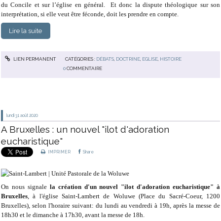
du Concile et sur l’église en général. Et donc la dispute théologique sur son
interprétation, si elle veut être féconde, doit les prendre en compte.
Lire la suite
LIEN PERMANENT
CATÉGORIES :
DÉBATS
,
DOCTRINE
,
EGLISE
,
HISTOIRE
0
COMMENTAIRE
lundi 31
août 2020
A Bruxelles : un nouvel "ilot d'adoration
eucharistique"
IMPRIMER
Share
On nous signale
la création d'un nouvel "ilot d'adoration eucharistique" à
Bruxelles
, à l'église Saint-Lambert de Woluwe (Place du Sacré-Coeur, 1200
Bruxelles), selon l'horaire suivant: du lundi au vendredi à 19h, après la messe de
18h30 et le dimanche à 17h30, avant la messe de 18h.