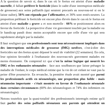
A la question de savoir si, dans le cas où le foetus est atteint d'une
maladie
mortelle
, il fallait
préférer le foeticide
(dans le cadre d'une interruption médicale
de grossesse) aux soins palliatifs (qui seraient procurés au nouveau-né si on le
laisse naître),
58% ont répondu par l'affirmative
, et 36% sont restés neutres. La
proportion préférant le foeticide est encore plus élevée dans le cas où le foetus est
atteint d'une
maladie « grave »
et non mortelle :
66%
se positionnent alors en
faveur du foeticide. La perspective d'une vie gravement touchée par la maladie ou
le handicap paraît donc moins acceptable encore que celle d'une vie qui sera
rapidement abrégée par la maladie.
Il faut souligner que
ces professionnels sont tous nécessairement impliqués dans
des interruptions médicales de grossesse (IMG)
tardives
, c'est-à-dire des
foeticides sur des foetus ayant dépassé le seuil de viabilité (22 semaines). En cela,
leur opinion favorable à l'euthanasie des nouveau-nés gravement malades est
moins étonnante. On comprend ici que
c'est la même logique qui nourrit les
IMG et les euthanasies néonatales
: face aux souffrances que laisse présager la
maladie de l'enfant, le corps médical estime que la vie de cet enfant ne vaut pas la
peine d'être poursuivie. En revanche, la première étude avait montré que
par
mi
les professionnels actifs en néonatologie, une proportion plus faible - mais
néanmoins importante - s'était montrée en faveur de l'euthanasie néonatale
dans certaines circonstances
(60% des néonatologues et 74% des infirmiers en
néonatologie).
Notons toutefois que la quasi-totalité des professionnels interrogés estime qu'il
faut
parler des soins palliatifs néonataux aux parents qui attendent un