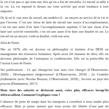
la vie n’est pas ce qui reste une fois qu’on a fini de travailler. Le travail se mêle à
la vie. La vie reprend le dessus sur cette activité qui avait tendance à tout
emporter.
Or, là est le vrai sens du travail, me semble-t-il : un moyen au service de la vie et
pas l’inverse. C’est une chose de faire du travail une source d’accomplissement,
c’en est une autre d’en faire l’accomplissement suprême. C’est une chose d’en
faire une activité essentielle, c’en est une autre d’en faire une finalité en soi. Le
travail est un moyen, voilà sa finalité, voilà son sens.
Julia de Funès
Née en 1979, elle est docteur en philosophie et titulaire d’un DESS en
management des ressources humaines. Après avoir été chasseur de têtes, elle est
devenue philosophe de l’entreprise et conférencière. Elle est la petite-fille de
l’acteur Louis de Funès.
Ses publications :
Ce qui changerait tout sans rien changer
(L'Observatoire,
2020) ;
Développement (im)personnel
(L'Observatoire, 2019) ;
La Comédie
(in)humaine
(avec Nicolas Bouzou, L'Observatoire, 2018) ;
Socrate au pays des
process
(Flammarion, 2017).
Deux tiers des salariés se déclarent aussi, voire plus, efficaces lorsqu’ils
télétravaillent. Comment l’expliquez-vous ?
L’absence de perte de temps dans les transports a contribué à nous rendre plus
efficaces. Mais je pense surtout que nous avons été libérés d’une part de