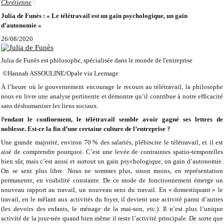
Chrétienne
:
Julia de Funès : « Le télétravail est un gain psychologique, un gain
d’autonomie »
26/08/2020
Julia de Funès est philosophe, spécialisée dans le monde de l'entreprise
©Hannah ASSOULINE/Opale via Leemage
À l’heure où le gouvernement encourage le recours au télétravail, la philosophe
nous en livre une analyse pertinente et démontre qu’il contribue à notre efficacité
sans déshumaniser les liens sociaux.
P
endant le confinement, l
e télétravail semble
avoir gagné ses lettres de
noblesse. Est-ce la fin d’une certaine culture de l’entreprise ?
Une grande majorité, environ 70 % des salariés, plébiscite le télétravail, et il est
aisé de comprendre pourquoi. C’est une levée de contraintes spatio-temporelles
bien sûr, mais c’est aussi et surtout un gain psychologique, un gain d’autonomie.
On se sent plus libre. Nous ne sommes plus, sinon moins, en représentation
permanente, en visibilité constante. De ce mode de fonctionnement émerge un
nouveau rapport au travail, un nouveau sens du travail. En « domestiquant » le
travail, en le mêlant aux activités du foyer, il devient une activité parmi d’autres
(les devoirs des enfants, le ménage de la mai-son, etc.). Il n’est plus l’unique
activité de la jour-née quand bien même il reste l’activité principale. De sorte que