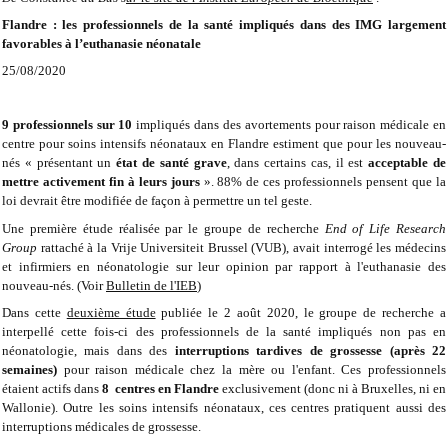
Flandre : les professionnels de la santé impliqués dans des IMG largement
favorables à l’euthanasie néonatale
25/08/2020
9 professionnels sur 10
impliqués dans des avortements pour raison médicale en
centre pour soins intensifs néonataux en Flandre estiment que pour les nouveau-
nés « présentant un
état de santé grave
, dans certains cas, il est
acceptable de
mettre activement fin à leurs jours
». 88% de ces professionnels pensent que la
loi devrait être modifiée de façon à permettre un tel geste.
Une première étude réalisée par le groupe de recherche
End of Life Research
Group
rattaché à la Vrije Universiteit Brussel (VUB), avait interrogé les médecins
et infirmiers en néonatologie sur leur opinion par rapport à l'euthanasie des
nouveau-nés. (Voir
Bulletin de l'IEB
)
Dans cette
deuxième étude
publiée le 2 août 2020, le groupe de recherche a
interpellé cette fois-ci des professionnels de la santé impliqués non pas en
néonatologie, mais dans des
interruptions tardives de grossesse (après 22
semaines)
pour raison médicale chez la mère ou l'enfant. Ces professionnels
étaient actifs dans
8 centres en
Flandre
exclusivement (donc ni à Bruxelles, ni en
Wallonie). Outre les soins intensifs néonataux, ces centres pratiquent aussi des
interruptions médicales de grossesse.