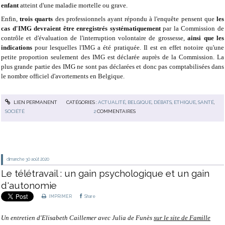
enfant
atteint d'une maladie mortelle ou grave.
Enfin,
trois quarts
des professionnels ayant répondu à l'enquête pensent que
les
cas d'IMG devraient être enregistrés systématiquement
par la Commission de
contrôle et d'évaluation de l'interruption volontaire de grossesse,
ainsi que les
indications
pour lesquelles l'IMG a été pratiquée. Il est en effet notoire qu'une
petite proportion seulement des IMG est déclarée auprès de la Commission. La
plus grande partie des IMG ne sont pas déclarées et donc pas comptabilisées dans
le nombre officiel d'avortements en Belgique.
LIEN PERMANENT
CATÉGORIES :
ACTUALITÉ
,
BELGIQUE
,
DÉBATS
,
ETHIQUE
,
SANTÉ
,
SOCIÉTÉ
2
COMMENTAIRES
dimanche 30
août 2020
Le télétravail : un gain psychologique et un gain
d'autonomie
IMPRIMER
Share
Un entretien d'Elisabeth Caillemer avec Julia de Funès
sur le site de Famille