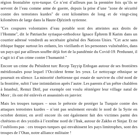
région frontalière syro-turque. Ce n’est d’ailleurs pas la première fois qu’ils se
servent de l’eau comme arme de guerre, depuis la prise d’une "zone de sécurité
contre des terroristes kurdes" de cent kilomètres de long et de vingt-cinq
kilomètres de large dans la Haute-Djézireh syrienne.
"Ces coupures volontaires d’eau potable sont des atteintes aux droits de
l’Homme", dit le Patriarche syriaque-orthodoxe Ignace Éphrem II Karim dans un
courrier adressé vendredi au secrétaire général des Nations Unies. "Cet acte sans
éthique frappe surtout les enfants, les vieillards et les personnes vulnérables, dans
un pays qui par ailleurs souffre déjà fort de la pandémie du Covid-19. Perdurant, il
s’agit ici d’un crime contre l’humanité."
Encore un crime du Président turc Recep Tayyip Erdogan autour de ses frontières
méridionales pour lequel l’Occident ferme les yeux. Le nettoyage ethnique se
poursuit en silence. La minorité chrétienne qui essaie de survivre du côté nord de
la frontière, subit l’une intimidation après l’autre. Les parents d’un prêtre chaldéen
à Istanbul, Remzi Diril, par exemple ont voulu réintégrer leur village natal de
Meer ; ils ont été enlevés et assassinés en janvier.
Mais les troupes turques – sous le prétexte de protéger la Turquie contre des
attaques terroristes kurdes – n’ont pas seulement envahi le nord de la Syrie en
octobre dernier, en avril encore ils ont également fait des victimes parmi des
chrétiens et des yezidis à l’extrême nord de l’Irak, autour de Zakho et Sinjar. Et ne
l’oublions pas : ces troupes turques qui envahissent les pays limitrophes, sont des
troupes de l’Otan, notre alliance militaire !