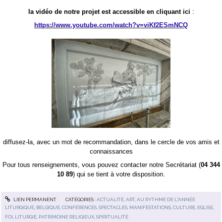
la vidéo de notre projet est accessible en cliquant ici
:
https://www.youtube.com/watch?v=viKf2ESmNCQ
diffusez-la, avec un mot de recommandation, dans le cercle de vos amis et
connaissances
Pour tous renseignements, vous pouvez contacter notre Secrétariat (
04 344
10 89
) qui se tient à votre disposition.
LIEN PERMANENT
CATÉGORIES :
ACTUALITÉ
,
ART
,
AU RYTHME DE L'ANNÉE
LITURGIQUE
,
BELGIQUE
,
CONFÉRENCES, SPECTACLES, MANIFESTATIONS
,
CULTURE
,
EGLISE
,
FOI
,
LITURGIE
,
PATRIMOINE RELIGIEUX
,
SPIRITUALITÉ