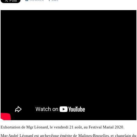
IMPRIMER
Share
Exhortation de Mgr Léonard, le vendredi 21 août, au Festival Marial 2020.
Mgr André Léonard est archevêque émérite de Malines-Bruxelles, et chapelain du