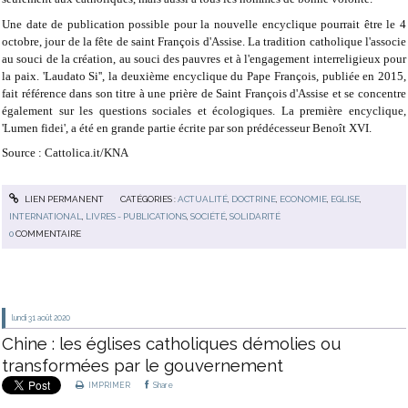
Une date de publication possible pour la nouvelle encyclique pourrait être le 4
octobre, jour de la fête de saint François d'Assise. La tradition catholique l'associe
au souci de la création, au souci des pauvres et à l'engagement interreligieux pour
la paix. 'Laudato Si'', la deuxième encyclique du Pape François, publiée en 2015,
fait référence dans son titre à une prière de Saint François d'Assise et se concentre
également sur les questions sociales et écologiques. La première encyclique,
'Lumen fidei', a été en grande partie écrite par son prédécesseur Benoît XVI.
Source : Cattolica.it/KNA
LIEN PERMANENT
CATÉGORIES :
ACTUALITÉ
,
DOCTRINE
,
ECONOMIE
,
EGLISE
,
INTERNATIONAL
,
LIVRES - PUBLICATIONS
,
SOCIÉTÉ
,
SOLIDARITÉ
0
COMMENTAIRE
lundi 31
août 2020
Chine : les églises catholiques démolies ou
transformées par le gouvernement
IMPRIMER
Share