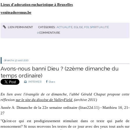
Lieux d'adoration eucharistique à Bruxelles
veniteadoremus.be
LIEN PERMANENT
CATÉGORIES :
ACTUALITÉ
,
EGLISE
,
FOI
,
SPIRITUALITÉ
0
COMMENTAIRE
dimanche 30
août 2020
Avons-nous banni Dieu ? (22ème dimanche du
temps ordinaire)
IMPRIMER
Share
En lien avec l'évangile de ce dimanche, l'abbé Gérald Chaput propose cette
réflexion
sur le site du diocèse de ValleyField
(archive 2011)
Année A: Dimanche de la 22e semaine ordinaire (litao22d.11) - Matthieu 16, 21-
27
"Qu'est-ce qui est prodigieusement stimulant dans ce texte qui parle de
renoncement? Si nous recevons les textes de ce jour avec des yeux tout axés sur