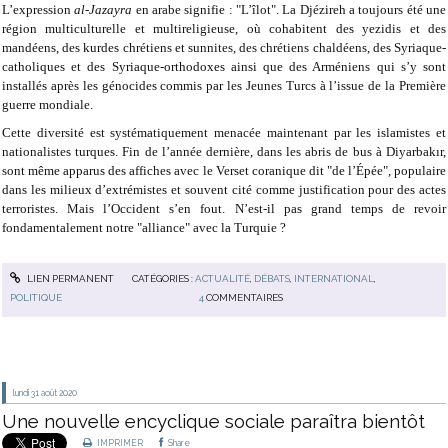
L’expression
al-Jazayra
en arabe signifie : "L’îlot". La Djézireh a toujours été une
région multiculturelle et multireligieuse, où cohabitent des yezidis et des
mandéens, des kurdes chrétiens et sunnites, des chrétiens chaldéens, des Syriaque-
catholiques et des Syriaque-orthodoxes ainsi que des Arméniens qui s’y sont
installés après les génocides commis par les Jeunes Turcs à l’issue de la Première
guerre mondiale.
Cette diversité est systématiquement menacée maintenant par les islamistes et
nationalistes turques. Fin de l’année dernière, dans les abris de bus à Diyarbakır,
sont même apparus des affiches avec le Verset coranique dit "de l’Épée", populaire
dans les milieux d’extrémistes et souvent cité comme justification pour des actes
terroristes. Mais l’Occident s’en fout. N’est-il pas grand temps de revoir
fondamentalement notre "alliance" avec la Turquie ?
LIEN PERMANENT
CATÉGORIES :
ACTUALITÉ
,
DÉBATS
,
INTERNATIONAL
,
POLITIQUE
4
COMMENTAIRES
lundi 31
août 2020
Une nouvelle encyclique sociale paraîtra bientôt
IMPRIMER
Share