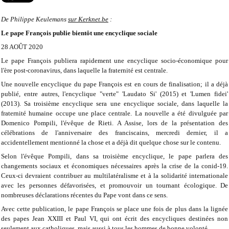
De Philippe Keulemans
sur Kerknet.be
:
Le pape François publie bientôt une encyclique sociale
28 AOÛT 2020
Le pape François publiera rapidement une encyclique socio-économique pour
l'ère post-coronavirus, dans laquelle la fraternité est centrale.
Une nouvelle encyclique du pape François est en cours de finalisation; il a déjà
publié, entre autres, l'encyclique "verte" 'Laudato Si' (2015) et 'Lumen fidei'
(2013). Sa troisième encyclique sera une encyclique sociale, dans laquelle la
fraternité humaine occupe une place centrale. La nouvelle a été divulguée par
Domenico Pompili, l'évêque de Rieti. A Assise, lors de la présentation des
célébrations de l'anniversaire des franciscains, mercredi dernier, il a
accidentellement mentionné la chose et a déjà dit quelque chose sur le contenu.
Selon l'évêque Pompili, dans sa troisième encyclique, le pape parlera des
changements sociaux et économiques nécessaires après la crise de la conid-19.
Ceux-ci devraient contribuer au multilatéralisme et à la solidarité internationale
avec les personnes défavorisées, et promouvoir un tournant écologique. De
nombreuses déclarations récentes du Pape vont dans ce sens.
Avec cette publication, le pape François se place une fois de plus dans la lignée
des papes Jean XXIII et Paul VI, qui ont écrit des encycliques destinées non
seulement aux catholiques, mais aussi à tous les hommes de bonne volonté.