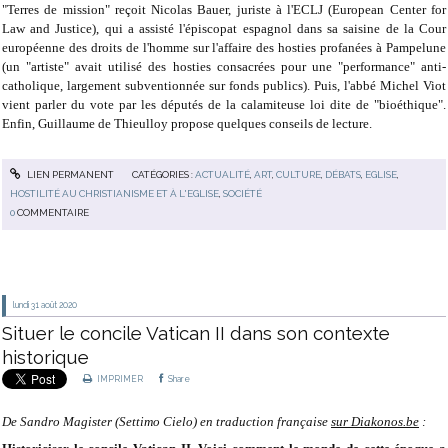
"Terres de mission" reçoit Nicolas Bauer, juriste à l'ECLJ (European Center for
Law and Justice), qui a assisté l'épiscopat espagnol dans sa saisine de la Cour
européenne des droits de l'homme sur l'affaire des hosties profanées à Pampelune
(un "artiste" avait utilisé des hosties consacrées pour une "performance" anti-
catholique, largement subventionnée sur fonds publics). Puis, l'abbé Michel Viot
vient parler du vote par les députés de la calamiteuse loi dite de "bioéthique".
Enfin, Guillaume de Thieulloy propose quelques conseils de lecture.
LIEN PERMANENT
CATÉGORIES :
ACTUALITÉ
,
ART
,
CULTURE
,
DÉBATS
,
EGLISE
,
HOSTILITÉ AU CHRISTIANISME ET À L'EGLISE
,
SOCIÉTÉ
0
COMMENTAIRE
lundi 31
août 2020
Situer le concile Vatican II dans son contexte
historique
IMPRIMER
Share
De Sandro Magister (Settimo Cielo) en traduction française
sur Diakonos.be
: