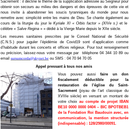
Sacrement : il décline le thème de la supplication adressée au Seigneur pour
obtenir son secours au milieu des dangers et des épreuves de cette vie et
nous invite à abandonner les soucis tyranniques du monde pour nous
remettre avec simplicité entre les mains de Dieu. Se chante également au
cours de la liturgie du jour le
Kyriale XI « Orbis factor » (XIVe s.)
et le
célèbre «
Salve Regina
» » dédié à la Vierge Marie depuis le XIIe siècle.
Les mesures sanitaires prescrites par le Conseil National de Sécurité
(C.N.S.) pour juguler l’épidémie de Covid19 sont d’application comme
d’habitude durant les concerts et offices religieux. Pour tout renseignement
ou précision, laissez-nous votre message par téléphone 04 344 10 89 ou
email
sursumcorda@skynet.be
ou SMS : 04 70 94 70 05
Appel pressant à tous nos amis
Vous pouvez aussi
faire un don
fiscalement déductible pour la
restauration de l’église du Saint-
Sacrement
(joyau de l’art classique du
XVIIIe siècle) en versant un montant de
votre choix
au compte de projet IBAN
BE10 0000 0000 0404 – BIC BPOTBEB1
de la Fondation Roi Baudouin avec, en
communication, la mention structurée
(indispensable) : 128/2980/00091.