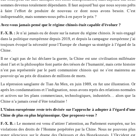
sommes devenus totalement dépendants. Il faut aujourd’hui que nous soyons prêts
à faire l’effort de produire de nouveau ce dont nous avons besoin. C’est
indispensable, mais sommes-nous prêts à en payer le prix ?
Avez-vous jamais pensé que le régime chinois était capable d’évoluer ?
F.-X. B. :
Je n’ai jamais eu de doute sur la nature du régime chinois. Je suis engagé
dans la politique européenne depuis 2019, et depuis la campagne européenne j’ai
toujours évoqué la nécessité pour l’Europe de changer sa stratégie à l’égard de la
Chine.
Il ne s’agit pas de lui déclarer la guerre, la Chine est une civilisation millénaire
dont l’art et la philosophie font partie des trésors de l’humanité, mais cette histoire
n’est pas représentée par le parti communiste chinois qui ne s’est maintenu au
pouvoir qu’au prix de dizaines de millions de morts.
La répression sanglante de Tian An Men, en juin 1989, en fut une illustration. Or
après les condamnations et l’indignation, nous avons repris des relations normales
et actives sur les plans commerciaux, technologiques, industriels… alors que la
Chine n’a jamais cessé d’être totalitaire !
L’Union européenne reste très divisée sur l’approche à adopter à l’égard d’une
Chine de plus en plus hégémonique. Que proposez-vous ?
F.-X. B. :
Le moment est venu d’attirer l’attention, au Parlement européen, sur les
violations des droits de l’Homme perpétrées par la Chine. Nous ne pouvons plus
rester silencieux sur le drame des Ouïgours et des Hongkongais. L’Occident est