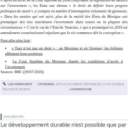
«
Après un arrêt de la Cour suprême de 2008 confirmant la législation de Mexico
sur l'avortement
», les Etats ont obtenu «
le droit de définir leurs propres
politiques de santé
», y compris en matière d’interruption volontaire de grossesse.
«
Dans les années qui ont suivi, plus de la moitié des États du Mexique ont
promulgué des lois interdisant l'avortement dans toutes ou la plupart des
circonstances.
» C’est le cas de l’Etat de Veracruz, «
qui a promulgué en 2016 un
amendement constitutionnel stipulant que la vie commence dès la conception
».
Pour aller plus loin
:
« Tuer n’est pas un droit » : au Mexique et en Uruguay, les évêques
affirment leurs positions
La Cour Suprême du Mexique élargit les conditions d’accès à
l’avortement
Sources:
BBC (29/07/2020)
LIEN PERMANENT
CATÉGORIES :
ACTUALITÉ
,
DÉBATS
,
DÉFENSE DE LA VIE
,
ETHIQUE
,
POLITIQUE
,
SOCIÉTÉ
0
COMMENTAIRE
jeudi 30
juillet 2020
Le développement durable n'est possible que par