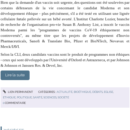
Bien que la demande d'un vaccin soit urgente, des questions ont été soulevées par
certains défenseurs de la vie concernant le candidat Moderna et son
développement éthique - plus précisément, s'il a été testé en utilisant une lignée
cellulaire fœtale prélevée sur un bébé avorté.
L'Institut Charlotte Lozier, branche
de recherche de l'organisation pro-vie Susan B. Anthony List, a inscrit le vaccin
Moderna parmi les "programmes de vaccins CoV-19 éthiquement non
controversés", au même titre que les projets de développement d'Inovio
Pharmaceuticals, Sanofi & Translate Bio, Pfizer et BioNTech, Novavax et
Merck/IAVI.
Selon la CLI, deux candidats vaccins sont le produit de programmes non éthiques
- ceux qui sont développés par l'Université d'Oxford et Astrazeneca, et par Johnson
& Johnson et Janssen Res. & Devel, Inc.
Lire la suite
LIEN PERMANENT
CATÉGORIES :
ACTUALITÉ
,
BIOÉTHIQUE
,
DÉBATS
,
EGLISE
,
ETHIQUE
,
POLITIQUE
,
SANTÉ
,
SCIENCES
,
SOCIÉTÉ
0
COMMENTAIRE
jeudi 30
juillet 2020