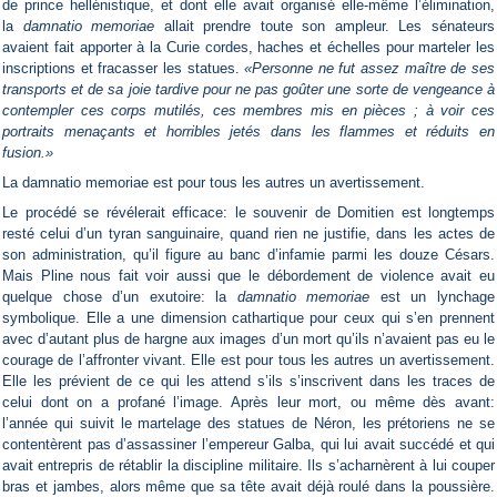
de prince hellénistique, et dont elle avait organisé elle-même l’élimination,
la
damnatio memoriae
allait prendre toute son ampleur. Les sénateurs
avaient fait apporter à la Curie cordes, haches et échelles pour marteler les
inscriptions et fracasser les statues.
«Personne ne fut assez maître de ses
transports et de sa joie tardive pour ne pas goûter une sorte de vengeance à
contempler ces corps mutilés, ces membres mis en pièces ; à voir ces
portraits menaçants et horribles jetés dans les flammes et réduits en
fusion.»
La damnatio memoriae est pour tous les autres un avertissement.
Le procédé se révélerait efficace: le souvenir de Domitien est longtemps
resté celui d’un tyran sanguinaire, quand rien ne justifie, dans les actes de
son administration, qu’il figure au banc d’infamie parmi les douze Césars.
Mais Pline nous fait voir aussi que le débordement de violence avait eu
quelque chose d’un exutoire: la
damnatio memoriae
est un lynchage
symbolique. Elle a une dimension cathartique pour ceux qui s’en prennent
avec d’autant plus de hargne aux images d’un mort qu’ils n’avaient pas eu le
courage de l’affronter vivant. Elle est pour tous les autres un avertissement.
Elle les prévient de ce qui les attend s’ils s’inscrivent dans les traces de
celui dont on a profané l’image. Après leur mort, ou même dès avant:
l’année qui suivit le martelage des statues de Néron, les prétoriens ne se
contentèrent pas d’assassiner l’empereur Galba, qui lui avait succédé et qui
avait entrepris de rétablir la discipline militaire. Ils s’acharnèrent à lui couper
bras et jambes, alors même que sa tête avait déjà roulé dans la poussière.