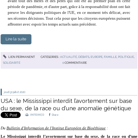
avant tout des mères et des pères qui ont été au premier plan en cette
période de pandémie, et d'autre part, grâce à la responsabilité dont ont fait
preuve les dirigeants politiques de l'UE, en ce moment très délicat, avec
ses récentes décisions. Tout cela pour que les citoyens européens puissent
affronter avec espoir les temps actuels sans précédent.
Lire la suite
LIEN PERMANENT
CATÉGORIES :
ACTUALITÉ
,
DÉBATS
,
EUROPE
,
FAMILLE
,
POLITIQUE
,
SOLIDARITÉ
0
COMMENTAIRE
jeudi 30
juillet 2020
USA : le Mississippi interdit l’avortement sur base
du sexe, de la race ou d’une anomalie génétique
IMPRIMER
Share
Du
Bulletin d'Information de l'Institut Européen de Bioéthique
:
Le Mississippi interdit l’avortement sur base du sexe, de la race ou d’une