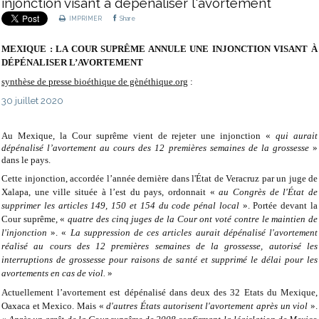
injonction visant à dépénaliser l'avortement
IMPRIMER
Share
MEXIQUE : LA COUR SUPRÊME ANNULE UNE INJONCTION VISANT À
DÉPÉNALISER L’AVORTEMENT
synthèse de presse bioéthique de gènéthique.org
:
30 juillet 2020
Au Mexique, la Cour suprême vient de rejeter une injonction «
qui aurait
dépénalisé l’avortement au cours des 12 premières semaines de la grossesse
»
dans le pays.
Cette injonction, accordée l’année dernière dans l'État de Veracruz par un juge de
Xalapa, une ville située à l’est du pays, ordonnait «
au Congrès de l'État de
supprimer les articles 149, 150 et 154 du code pénal local
». Portée devant la
Cour suprême, «
quatre des cinq juges de la Cour ont voté contre le maintien de
l'injonction
». «
La suppression de ces articles aurait dépénalisé l'avortement
réalisé au cours des 12 premières semaines de la grossesse, autorisé les
interruptions de grossesse pour raisons de santé et supprimé le délai pour les
avortements en cas de viol.
»
Actuellement l’avortement est dépénalisé dans deux des 32 Etats du Mexique,
Oaxaca et Mexico. Mais «
d'autres États autorisent l'avortement après un viol
».