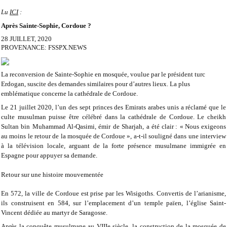
Lu
ICI
:
Après Sainte-Sophie, Cordoue ?
28 JUILLET, 2020
PROVENANCE:
FSSPX.NEWS
La reconversion de Sainte-Sophie en mosquée, voulue par le président turc
Erdogan, suscite des demandes similaires pour d’autres lieux. La plus
emblématique concerne la cathédrale de Cordoue.
Le 21 juillet 2020, l’un des sept princes des Emirats arabes unis a réclamé que le
culte musulman puisse être célébré dans la cathédrale de Cordoue. Le cheikh
Sultan bin Muhammad Al-Qasimi, émir de Sharjah, a été clair : « Nous exigeons
au moins le retour de la mosquée de Cordoue », a-t-il souligné dans une interview
à la télévision locale, arguant de la forte présence musulmane immigrée en
Espagne pour appuyer sa demande.
Retour sur une histoire mouvementée
En 572, la ville de Cordoue est prise par les Wisigoths. Convertis de l’arianisme,
ils construisent en 584, sur l’emplacement d’un temple païen, l’église Saint-
Vincent dédiée au martyr de Saragosse.
Après la conquête musulmane au VIIIe siècle, la construction de la mosquée de