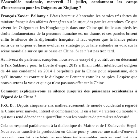
l’Assemblée nationale, mercredi 21 juillet, condamnant les camps
d’internement pour les Ouïgours au Xinjiang ?
François-Xavier Bellamy :
J’étais heureux d’entendre les paroles très fortes du
ministre français des affaires étrangères sur le sujet, des paroles attendues. Ce que
vivent les Ouïgours et les Hongkongais dans une Chine qui foule aux pieds les
droits fondamentaux de la personne humaine est un drame, et ces paroles brisent
enfin le silence de la diplomatie française. Il faut espérer que la France puisse
sortir de sa torpeur et fasse évoluer sa stratégie pour faire entendre sa voix sur la
scène mondiale sur ce qui se passe en Chine. Si ce n’est pas trop tard.
Au niveau du parlement européen, nous avons essayé d’y contribuer en décernant
le Prix Sakharov pour la liberté d’esprit 2019 à
Ilham Tohti, intellectuel ouïgour
de 44 ans
condamné en 2014 à perpétuité par la Chine pour séparatisme, alors
qu’il incarne au contraire le dialogue et l’entente entre les peuples. J’espère que
nous ouvrons la voie et que ça n’est pas sans effet sur la Chine.
Comment expliquez-vous ce silence jusqu’ici des puissances occidentales à
l’égard de la Chine ?
F.-X. B. :
Depuis cinquante ans, malheureusement, le monde occidental a regardé
la Chine avec naïveté, intérêt et complaisance. Il en a fait « l’atelier du monde »,
qui nous rend dépendant aujourd’hui pour les produits de premières nécessité.
Cela correspond parfaitement à la dialectique du Maître et de l’Esclave de Hegel.
Nous avons transféré la production en Chine pour y trouver une main-d’œuvre à
bas coût, pour lui faire fabriquer nos biens indispensables, mais aujourd’hui nous