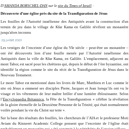
D'
AMANDA BORSCHEL-DAN
sur le
site du Times of Israël
:
Découverte d’une église près du site de la Transfiguration de Jésus
Les fouilles de l'Autorité israélienne des Antiquités avant la construction d'un
terrain de jeu dans le village de Kfar Kama en Galilée révèlent un monastère
jusqu'alors inconnu
29 juillet 2020
Les vestiges de l’enceinte d’une église du VIe siècle – peut-être un monastère –
ont été découverts lors d’une fouille menée par l’Autorité israélienne des
Antiquités dans la ville de Kfar Kama, en Galilée. L’emplacement, adjacent au
mont Tabor, est sacré pour les chrétiens qui, depuis le début de l’ère byzantine, ont
identifié la région comme le site du récit de la Transfiguration de Jésus dans le
Nouveau Testament.
Le mont Tabor est mentionné dans les livres de Marc, Matthieu et Luc comme le
site où Jésus a emmené ses disciples Pierre, Jacques et Jean lorsqu’ils ont vu le
visage et les vêtements de leur maître briller d’une lumière éblouissante. Selon
l’
Encyclopaedia Britannica
, la Fête de la Transfiguration « célèbre la révélation
de la gloire éternelle de la Deuxième Personne de la Trinité, qui était normalement
voilée pendant la vie du Christ sur terre ».
Sur la base des résultats des fouilles, les chercheurs de l’AIA et le professeur Moti
Aviam du Kinneret Academic College pensent que l’enceinte de l’église était
probablement un monastère qui a été construit à la périphérie de l’ancien village.