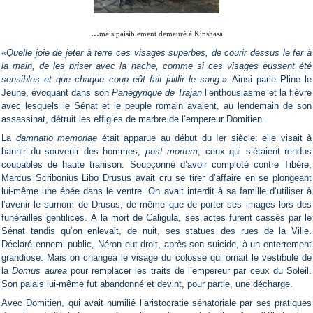
...
mais paisiblement demeuré à Kinshasa
«Quelle joie de jeter à terre ces visages superbes, de courir dessus le fer à
la main, de les briser avec la hache, comme si ces visages eussent été
sensibles et que chaque coup eût fait jaillir le sang.»
Ainsi parle Pline le
Jeune, évoquant dans son
Panégyrique de Trajan
l’enthousiasme et la fièvre
avec lesquels le Sénat et le peuple romain avaient, au lendemain de son
assassinat, détruit les effigies de marbre de l’empereur Domitien.
La
damnatio memoriae
était apparue au début du Ier siècle: elle visait à
bannir du souvenir des hommes,
post mortem
, ceux qui s’étaient rendus
coupables de haute trahison. Soupçonné d’avoir comploté contre Tibère,
Marcus Scribonius Libo Drusus avait cru se tirer d’affaire en se plongeant
lui-même une épée dans le ventre. On avait interdit à sa famille d’utiliser à
l’avenir le surnom de Drusus, de même que de porter ses images lors des
funérailles gentilices. À la mort de Caligula, ses actes furent cassés par le
Sénat tandis qu’on enlevait, de nuit, ses statues des rues de la Ville.
Déclaré ennemi public, Néron eut droit, après son suicide, à un enterrement
grandiose. Mais on changea le visage du colosse qui ornait le vestibule de
la
Domus aurea
pour remplacer les traits de l’empereur par ceux du Soleil.
Son palais lui-même fut abandonné et devint, pour partie, une décharge.
Avec Domitien, qui avait humilié l’aristocratie sénatoriale par ses pratiques