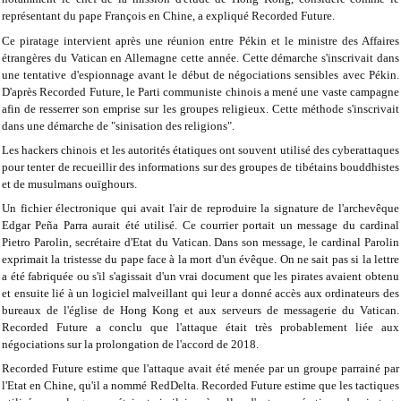
représentant du pape François en Chine, a expliqué Recorded Future.
Ce piratage intervient après une réunion entre Pékin et le ministre des Affaires
étrangères du Vatican en Allemagne cette année. Cette démarche s'inscrivait dans
une tentative d'espionnage avant le début de négociations sensibles avec Pékin.
D'après Recorded Future, le Parti communiste chinois a mené une vaste campagne
afin de resserrer son emprise sur les groupes religieux. Cette méthode s'inscrivait
dans une démarche de "sinisation des religions".
Les hackers chinois et les autorités étatiques ont souvent utilisé des cyberattaques
pour tenter de recueillir des informations sur des groupes de tibétains bouddhistes
et de musulmans ouïghours.
Un fichier électronique qui avait l'air de reproduire la signature de l'archevêque
Edgar Peña Parra aurait été utilisé. Ce courrier portait un message du cardinal
Pietro Parolin, secrétaire d'Etat du Vatican. Dans son message, le cardinal Parolin
exprimait la tristesse du pape face à la mort d'un évêque. On ne sait pas si la lettre
a été fabriquée ou s'il s'agissait d'un vrai document que les pirates avaient obtenu
et ensuite lié à un logiciel malveillant qui leur a donné accès aux ordinateurs des
bureaux de l'église de Hong Kong et aux serveurs de messagerie du Vatican.
Recorded Future a conclu que l'attaque était très probablement liée aux
négociations sur la prolongation de l'accord de 2018.
Recorded Future estime que l'attaque avait été menée par un groupe parrainé par
l'Etat en Chine, qu'il a nommé RedDelta. Recorded Future estime que les tactiques