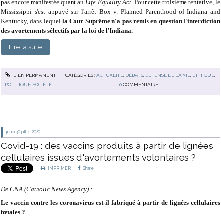
pas encore manifestée quant au
Life Equality Act
. Pour cette troisième tentative, le
Mississippi s'est appuyé sur l'arrêt Box v. Planned Parenthood of Indiana and
Kentucky, dans lequel
la Cour Suprême n'a pas remis en question l'interdiction
des avortements sélectifs par la loi de l'Indiana.
Lire la suite
LIEN PERMANENT
CATÉGORIES :
ACTUALITÉ
,
DÉBATS
,
DÉFENSE DE LA VIE
,
ETHIQUE
,
POLITIQUE
,
SOCIÉTÉ
0
COMMENTAIRE
jeudi 30
juillet 2020
Covid-19 : des vaccins produits à partir de lignées
cellulaires issues d'avortements volontaires ?
IMPRIMER
Share
De
CNA (Catholic News Agency)
:
Le vaccin contre les coronavirus est-il fabriqué à partir de lignées cellulaires
fœtales ?