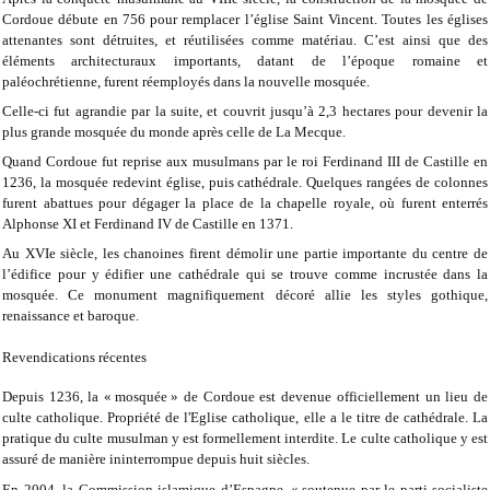
Cordoue débute en 756 pour remplacer l’église Saint Vincent. Toutes les églises
attenantes sont détruites, et réutilisées comme matériau. C’est ainsi que des
éléments architecturaux importants, datant de l’époque romaine et
paléochrétienne, furent réemployés dans la nouvelle mosquée.
Celle-ci fut agrandie par la suite, et couvrit jusqu’à 2,3 hectares pour devenir la
plus grande mosquée du monde après celle de La Mecque.
Quand Cordoue fut reprise aux musulmans par le roi Ferdinand III de Castille en
1236, la mosquée redevint église, puis cathédrale. Quelques rangées de colonnes
furent abattues pour dégager la place de la chapelle royale, où furent enterrés
Alphonse XI et Ferdinand IV de Castille en 1371.
Au XVIe siècle, les chanoines firent démolir une partie importante du centre de
l’édifice pour y édifier une cathédrale qui se trouve comme incrustée dans la
mosquée. Ce monument magnifiquement décoré allie les styles gothique,
renaissance et baroque.
Revendications récentes
Depuis 1236, la « mosquée » de Cordoue est devenue officiellement un lieu de
culte catholique. Propriété de l'Eglise catholique, elle a le titre de cathédrale. La
pratique du culte musulman y est formellement interdite. Le culte catholique y est
assuré de manière ininterrompue depuis huit siècles.
En 2004, la Commission islamique d’Espagne, « soutenue par le parti socialiste