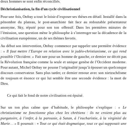
deux hommes se sont enfin réconciliés.
Déchristianisation, la fin d’un cycle civilisationnel
Pour une fois, Onfray a tout le loisir d’exposer ses thèses en détail. Installé dans la
pénombre du plateau, le post-anarchiste fait face au redoutable présentateur
anonyme, Sky, réputé pour son ton offensif. Dans les premières minutes de
l’émission, une question mène le philosophe à s’interroger sur la décadence de la
civilisation européenne, un de ses thèmes favoris.
Au début son intervention, Onfray commence par rappeler une première évidence
:
« Il faut mettre l’Europe en relation avec le judéo-christianisme, ce qui rend
possible l’Occident. »
Fait rare pour un homme de gauche, ce dernier ne décrit pas
la Révolution française comme la seule et unique genèse de l’Occident moderne.
Pour autant, Michel Onfray ne pousse l’originalité jusqu’à épouser un quelconque
discours conservateur. Sans plus tarder, ce dernier renoue avec son nietzschéisme
de toujours et énonce ce qui lui semble être une seconde évidence : la mort de
Dieu.
Ce qui fait le fond de notre civilisation est épuisé.
Sur un ton plus calme que d’habitude, le philosophe s’explique :
« Le
christianisme ne fonctionne plus chez les chrétiens : ils ne croient plus au
purgatoire, à l’enfer, à la parousie, à Satan, à l’eucharistie, à la virginité de
Marie… »
Il poursuit : «
Tout ce qui était dogmatique, tout ce qui supposait une