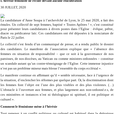
L’hérésie féministe ne recule devant aucune élucubration
30 JUILLET, 2020
La candidature d’Anne Soupa à l’archevêché de Lyon, le 25 mai 2020, a fait des
émules. Un collectif de sept femmes, baptisé « Toutes Apôtres ! », s’est constitué
pour présenter leurs candidatures à divers postes dans l’Eglise : évêque, prêtre,
diacre ou prédicateur laïc. Ces candidatures ont été déposées à la nonciature de
Paris le 22 juillet.
Le collectif s’est fendu d’un communiqué de presse, et a rendu public le dossier
des candidates. Le manifeste de l’association explique que « l’absence des
femmes en situation de responsabilité – que ce soit à la gouvernance de nos
paroisses, de nos diocèses, au Vatican ou comme ministres ordonnées – constitue
un scandale autant qu’un contre-témoignage de l’Eglise. Cette immense injustice
n’est pas un problème mineur mais blesse l’ensemble du corps ecclésial ».
Le manifeste continue en affirmant qu’il « semble nécessaire, face à l’urgence de
la situation, d’enclencher les réformes par quelque part. Or, la discrimination dont
les femmes font l’objet est l’une des plus visibles et des plus violentes. (…)
L’obstacle à l’ouverture aux femmes, et plus largement aux non-ordonné.e.s, de
ces ministères et instances n’est ni théologique ni spirituel, il est politique et
culturel ».
Comment le féminisme mène à l’hérésie
Tout ramener à un conflit politique ou culturel est habituel dans la rhétorique