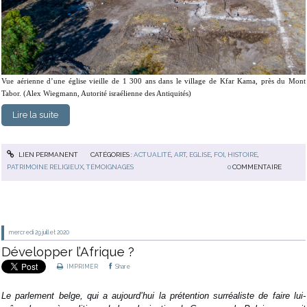
Vue aérienne d’une église vieille de 1 300 ans dans le village de Kfar Kama, près du Mont
Tabor. (Alex Wiegmann, Autorité israélienne des Antiquités)
Lire la suite
LIEN PERMANENT
CATÉGORIES :
ACTUALITÉ
,
ART
,
EGLISE
,
FOI
,
HISTOIRE
,
PATRIMOINE RELIGIEUX
,
TÉMOIGNAGES
0
COMMENTAIRE
mercredi 29
juillet 2020
Développer l’Afrique ?
IMPRIMER
Share
Le parlement belge, qui a aujourd’hui la prétention surréaliste de faire lui-