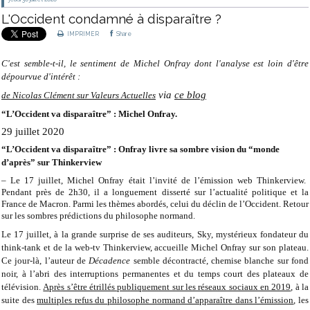
L'Occident condamné à disparaître ?
IMPRIMER
Share
C'est semble-t-il, le sentiment de Michel Onfray dont l'analyse est loin d'être
dépourvue d'intérêt :
via
ce blog
de Nicolas Clément sur Valeurs Actuelles
“L’Occident va disparaître” : Michel Onfray.
29 juillet 2020
“L’Occident va disparaître” : Onfray livre sa sombre vision du “monde
d’après” sur Thinkerview
– Le 17 juillet, Michel Onfray était l’invité de l’émission web Thinkerview.
Pendant près de 2h30, il a longuement disserté sur l’actualité politique et la
France de Macron. Parmi les thèmes abordés, celui du déclin de l’Occident. Retour
sur les sombres prédictions du philosophe normand.
Le 17 juillet, à la grande surprise de ses auditeurs, Sky, mystérieux fondateur du
think-tank et de la web-tv Thinkerview, accueille Michel Onfray sur son plateau.
Ce jour-là, l’auteur de
Décadence
semble décontracté, chemise blanche sur fond
noir, à l’abri des interruptions permanentes et du temps court des plateaux de
télévision.
Après s’être étrillés publiquement sur les réseaux sociaux en 2019
, à la
suite des
multiples refus du philosophe normand d’apparaître dans l’émission
, les