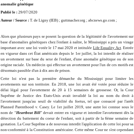
anomalie génétique
Publié le :
29/07/2020
Auteur / Source :
T. de Ligny (IEB) ; guttmacher.org ; abcnews.go.com ;
Alors que plusieurs pays se posent la question de la légitimité de l'avortement sur
base d'anomalies génétiques chez l'enfant à naître, le Mississippi a pris un virage
important avec une loi votée le 17 mai 2020 et intitulée
Life Equality Act
. Entrée
en vigueur dans cet État américain depuis le 1er juillet, la loi interdit de réaliser
un avortement sur base du sexe de l'enfant, d'une anomalie génétique ou de son
origine raciale. Un médecin qui effectue un avortement pour l'un de ces motifs est
désormais passible d'un à dix ans de prison.
Cette loi n'est pas la première démarche du Mississippi pour limiter les
avortements sur son territoire. En 2018, une loi avait été votée pour réduire le
délai légal pour l'avortement de 20 à 15 semaines de grossesse. Or, la Cour
Suprême de Justice des Etats-Unis avait invalidé la loi au nom du droit à
l'avortement jusqu'au seuil de viabilité du foetus, tel que consacré par l'arrêt
Planned Parenthood v. Casey. Le 1er juillet 2019, une autre loi connue sous le
nom de
“
Heartbeat Bill
” devait entrer en vigueur et interdire l'avortement dès la
détection du battement du coeur de l'enfant, soit à partir de la 6ème semaine de
gestation. La Cour Suprême a de nouveau interdit l'application de cette loi pour sa
non-conformité à la Constitution américaine. Cette même Cour ne s'est cependant