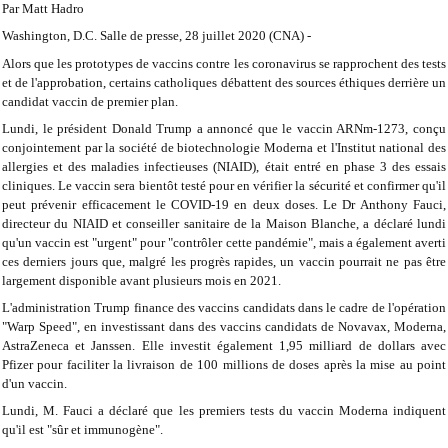
Par Matt Hadro
Washington, D.C. Salle de presse, 28 juillet 2020 (CNA) -
Alors que les prototypes de vaccins contre les coronavirus se rapprochent des tests
et de l'approbation, certains catholiques débattent des sources éthiques derrière un
candidat vaccin de premier plan.
Lundi, le président Donald Trump a annoncé que le vaccin ARNm-1273, conçu
conjointement par la société de biotechnologie Moderna et l'Institut national des
allergies et des maladies infectieuses (NIAID), était entré en phase 3 des essais
cliniques. Le vaccin sera bientôt testé pour en vérifier la sécurité et confirmer qu'il
peut prévenir efficacement le COVID-19 en deux doses.
Le Dr Anthony Fauci,
directeur du NIAID et conseiller sanitaire de la Maison Blanche, a déclaré lundi
qu'un vaccin est "urgent" pour "contrôler cette pandémie", mais a également averti
ces derniers jours que, malgré les progrès rapides, un vaccin pourrait ne pas être
largement disponible avant plusieurs mois en 2021.
L'administration Trump finance des vaccins candidats dans le cadre de l'opération
"Warp Speed", en investissant dans des vaccins candidats de Novavax, Moderna,
AstraZeneca et Janssen. Elle investit également 1,95 milliard de dollars avec
Pfizer pour faciliter la livraison de 100 millions de doses après la mise au point
d'un vaccin.
Lundi, M. Fauci a déclaré que les premiers tests du vaccin Moderna indiquent
qu'il est "sûr et immunogène".