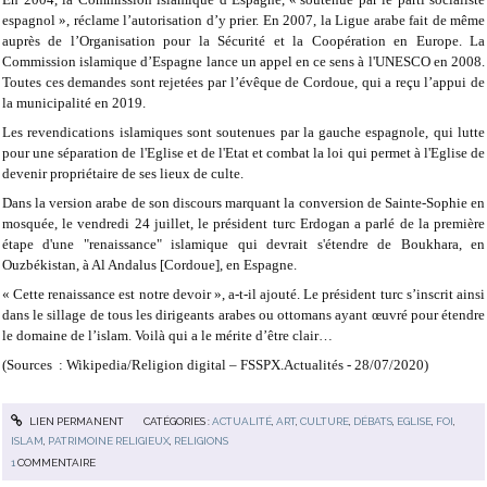
espagnol », réclame l’autorisation d’y prier. En 2007, la Ligue arabe fait de même
auprès de l’Organisation pour la Sécurité et la Coopération en Europe. La
Commission islamique d’Espagne lance un appel en ce sens à l'UNESCO en 2008.
Toutes ces demandes sont rejetées par l’évêque de Cordoue, qui a reçu l’appui de
la municipalité en 2019.
Les revendications islamiques sont soutenues par la gauche espagnole, qui lutte
pour une séparation de l'Eglise et de l'Etat et combat la loi qui permet à l'Eglise de
devenir propriétaire de ses lieux de culte.
Dans la version arabe de son discours marquant la conversion de Sainte-Sophie en
mosquée, le vendredi 24 juillet, le président turc Erdogan a parlé de la première
étape d'une "renaissance" islamique qui devrait s'étendre de Boukhara, en
Ouzbékistan, à Al Andalus [Cordoue], en Espagne.
« Cette renaissance est notre devoir », a-t-il ajouté. Le président turc s’inscrit ainsi
dans le sillage de tous les dirigeants arabes ou ottomans ayant œuvré pour étendre
le domaine de l’islam. Voilà qui a le mérite d’être clair…
(Sources : Wikipedia/Religion digital – FSSPX.Actualités - 28/07/2020)
LIEN PERMANENT
CATÉGORIES :
ACTUALITÉ
,
ART
,
CULTURE
,
DÉBATS
,
EGLISE
,
FOI
,
ISLAM
,
PATRIMOINE RELIGIEUX
,
RELIGIONS
1
COMMENTAIRE