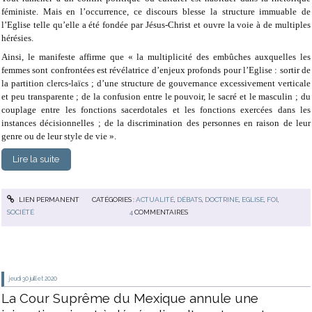
féministe. Mais en l’occurrence, ce discours blesse la structure immuable de
l’Eglise telle qu’elle a été fondée par Jésus-Christ et ouvre la voie à de multiples
hérésies.
Ainsi, le manifeste affirme que « la multiplicité des embûches auxquelles les
femmes sont confrontées est révélatrice d’enjeux profonds pour l’Eglise : sortir de
la partition clercs-laïcs ; d’une structure de gouvernance excessivement verticale
et peu transparente ; de la confusion entre le pouvoir, le sacré et le masculin ; du
couplage entre les fonctions sacerdotales et les fonctions exercées dans les
instances décisionnelles ; de la discrimination des personnes en raison de leur
genre ou de leur style de vie ».
Lire la suite
LIEN PERMANENT
CATÉGORIES :
ACTUALITÉ
,
DÉBATS
,
DOCTRINE
,
EGLISE
,
FOI
,
SOCIÉTÉ
4
COMMENTAIRES
jeudi 30
juillet 2020
La Cour Suprême du Mexique annule une