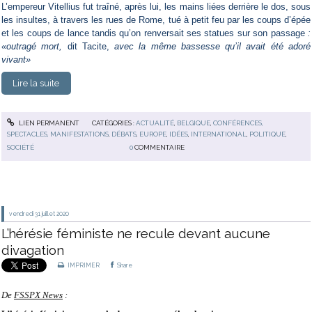
L’empereur Vitellius fut traîné, après lui, les mains liées derrière le dos, sous
les insultes, à travers les rues de Rome, tué à petit feu par les coups d’épée
et les coups de lance tandis qu’on renversait ses statues sur son passage
:
«outragé mort,
dit Tacite,
avec la même bassesse qu’il avait été adoré
vivant»
Lire la suite
LIEN PERMANENT
CATÉGORIES :
ACTUALITÉ
,
BELGIQUE
,
CONFÉRENCES,
SPECTACLES, MANIFESTATIONS
,
DÉBATS
,
EUROPE
,
IDÉES
,
INTERNATIONAL
,
POLITIQUE
,
SOCIÉTÉ
0
COMMENTAIRE
vendredi 31
juillet 2020
L’hérésie féministe ne recule devant aucune
divagation
IMPRIMER
Share
De
FSSPX News
: