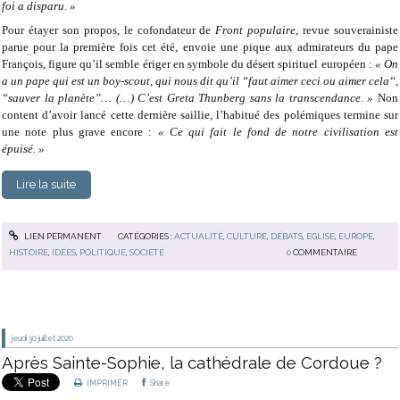
foi a disparu. »
Pour étayer son propos, le cofondateur de
Front populaire
, revue souverainiste
parue pour la première fois cet été, envoie une pique aux admirateurs du pape
François, figure qu’il semble ériger en symbole du désert spirituel européen :
« On
a un pape qui est un boy-scout, qui nous dit qu’il “faut aimer ceci ou aimer cela“,
“sauver la planète”… (…) C’est Greta Thunberg sans la transcendance. »
Non
content d’avoir lancé cette dernière saillie, l’habitué des polémiques termine sur
une note plus grave encore :
« Ce qui fait le fond de notre civilisation est
épuisé. »
Lire la suite
LIEN PERMANENT
CATÉGORIES :
ACTUALITÉ
,
CULTURE
,
DÉBATS
,
EGLISE
,
EUROPE
,
HISTOIRE
,
IDÉES
,
POLITIQUE
,
SOCIÉTÉ
0
COMMENTAIRE
jeudi 30
juillet 2020
Après Sainte-Sophie, la cathédrale de Cordoue ?
IMPRIMER
Share