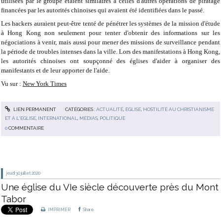
utilisées par le groupe étaient similaires à celles d'autres opérations de piratage
financées par les autorités chinoises qui avaient été identifiées dans le passé.
Les hackers auraient peut-être tenté de pénétrer les systèmes de la mission d'étude
à Hong Kong non seulement pour tenter d'obtenir des informations sur les
négociations à venir, mais aussi pour mener des missions de surveillance pendant
la période de troubles intenses dans la ville. Lors des manifestations à Hong Kong,
les autorités chinoises ont soupçonné des églises d'aider à organiser des
manifestants et de leur apporter de l'aide.
Vu sur :
New York Times
LIEN PERMANENT
CATÉGORIES :
ACTUALITÉ
,
EGLISE
,
HOSTILITÉ AU CHRISTIANISME
ET À L'EGLISE
,
INTERNATIONAL
,
MÉDIAS
,
POLITIQUE
0
COMMENTAIRE
jeudi 30
juillet 2020
Une église du VIe siècle découverte près du Mont
Tabor
IMPRIMER
Share