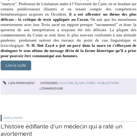
“martyre”. Professeur de Littérature arabe à l’Université du Caire, en se fondant sur
certains prédécesseurs illustres et en tenant compte des compétences
herméneutiques acquises en Occident,
il a osé affronter un thème des plus
délicats : la critique de texte appliquée au Coran.
On sait que les musulmans
entretiennent avec leur Texte sacré un rapport presque “sacramentel” et donc la
question de son interprétation a toujours été très délicate. La plupart des
commentateurs du Coran se sont donc le plus souvent conformés à une attitude
prudente, produisant surtout des travaux du point de vue linguistique et
lexicologique.
N. H. Abû Zayd a jeté un pavé dans la mare en s’efforçant de
distinguer le sens ultime du message divin de la forme historique qu’il a prise
pour pouvoir être communiqué aux hommes.
Lire la suite
LIEN PERMANENT
CATÉGORIES :
CULTURE
,
ISLAM
,
LIVRES - PUBLICATIONS
1
COMMENTAIRE
jeudi 24
mai 2012
L'histoire édifiante d'un médecin qui a raté un
avortement