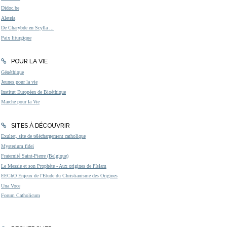
Didoc.be
Aleteia
De Charybde en Scylla ...
Paix liturgique
POUR LA VIE
Généthique
Jeunes pour la vie
Institut Européen de Bioéthique
Marche pour la Vie
SITES À DÉCOUVRIR
Exultet, site de téléchargement catholique
Mysterium fidei
Fraternité Saint-Pierre (Belgique)
Le Messie et son Prophète - Aux origines de l'Islam
EEChO Enjeux de l'Etude du Christianisme des Origines
Una Voce
Forum Catholicum