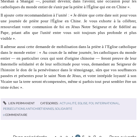
Sheshan à Shangaï —, pourrait devenir, dans l'avenir, une occasion pour les
catholiques du monde entier de s'unir par la prière à l'Église qui est en Chine ».
Il ajoute cette recommandation à l’unité : « Je désire que cette date soit pour vous
une journée de prière pour l'Église en Chine. Je vous exhorte à la célébrer,
renouvelant votre communion de foi en Jésus Notre Seigneur et de fidélité au
Pape, priant afin que l'unité entre vous soit toujours plus profonde et plus
visible ».
Il adresse aussi cette demande de mobilisation dans la prière à l’Eglise catholique
dans le monde entier : « Au cours de la même journée, les catholiques du monde
entier — en particulier ceux qui sont d'origine chinoise — feront preuve de leur
fraternelle solidarité et de leur sollicitude pour vous, demandant au Seigneur de
l'histoire le don de la persévérance dans le témoignage, sûrs que vos souffrances
passées et présentes pour le saint Nom de Jésus, et votre intrépide loyauté à son
Vicaire sur la terre seront récompensées, même si parfois tout peut sembler être un
triste échec ».
LIEN PERMANENT
CATÉGORIES :
ACTUALITÉ
,
EGLISE
,
FOI
,
INTERNATIONAL
,
PERSÉCUTIONS ANTICHRÉTIENNES
,
SOLIDARITÉ
0
COMMENTAIRE