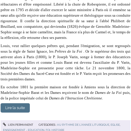
réfractaires et d'être emprisonné. Libéré à la chute de Robespierre, il est ordonné
prêtre en 1795 et décide d'aller exercer le saint ministère à Paris où il emmène sa
sœur afin qu'elle reçoive une éducation supérieure et théologique sous sa conduite
rigoureuse. Il confie la direction spirituelle de sa sœur à l'abbé Philibert de
Bruillard, son compatriote, qui deviendra (1826) évêque de Grenoble. Madeleine-
Sophie songe à se faire carmélite, mais la France n'a plus de Carmel et, le temps de
la réflexion, elle retourne chez ses parents.
Louis, veut rallier quelques prêtres qui, pendant l'émigration, se sont regroupés
sous la règle de Saint Ignace, les
Prêtres de la Foi
. Or le supérieur des trois qui
arrivent alors à Paris (1800), le P. Joseph Varin, songe à former des éducatrices
pour les jeunes filles et comme Louis Barat est devenu l'auxiliaire du P. Varin,
Madeleine-Sophie est pressentie pour cette tâche. Le 21 novembre 1800, la
Société des Dames du Sacré-Cœur est fondée et le P. Varin reçoit les promesses des
trois premières dames.
En octobre 1801 la première maison est fondée à Amiens sous la direction de
Madeleine-Sophie Barat et les Dames reçoivent le nom de
Dames de la Foi
puis,
de la police impériale celui de
Dames de l'Intruction Chrétienne.
Lire la suite
LIEN PERMANENT
CATÉGORIES :
AU RYTHME DE L'ANNÉE LITURGIQUE
,
EGLISE
,
ENSEIGNEMENT - EDUCATION
,
FOI
,
HISTOIRE