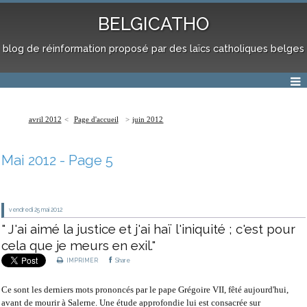
BELGICATHO
blog de réinformation proposé par des laïcs catholiques belges
avril 2012
Page d'accueil
juin 2012
Mai 2012
- Page 5
vendredi 25
mai 2012
" J'ai aimé la justice et j'ai haï l'iniquité ; c'est pour
cela que je meurs en exil."
IMPRIMER
Share
Ce sont les derniers mots prononcés par le pape Grégoire VII, fêté aujourd'hui,
avant de mourir à Salerne. Une étude approfondie lui est consacrée sur