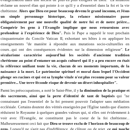
réclame un nouvel élan qui pointe à ce qu'il y a d'essentiel dans la foi et la vie
chrétienne.
Alors que Dieu est pour beaucoup devenu le grand inconnu, et Jésus
un simple personnage historique, la relance missionnaire passe
obligatoirement par une nouvelle qualité de notre foi et de notre prière...
Conquérir les gens à l'Evangile implique que nous retournions avec
profondeur à l'expérience de Dieu".
Puis le Pape a rappelé le tout prochain
cinquantenaire du Concile Vatican II, exhortant ses hôtes à en appliquer les
enseignements "de manière à répondre aux mutations socio-culturelles en
cours...qui ont des conséquences évidentes sur la dimension religieuse".
Le
sécularisme caractérise aujourd'hui les sociétés d'ancienne tradition
chrétienne au point d'entamer un acquis culturel qui il y a peu encore en était
la référence unifiant toute la vie, chacun de ses moments importants, de la
naissance à la mort. Le patrimoine spirituel et moral dans lequel l'Occident
plonge ses racines et qui est sa lymphe vitale n'est plus reconnu pour sa valeur
première... Une terre féconde risque de devenir un désert inhospitalier".
Parmi les préoccupations, a noté le Saint-Père, il y
la diminution de la pratique et
des sacrements, ainsi que la perte d'identité de tant de baptisés
qui "ne
connaissant pas l'essentiel de la foi pensent pouvoir l'adapter sans médiation
ecclésiale. Certains doutent des vérités enseignées par l'Eglise tandis que d'autres
réduisent le Royaume à quelques grandes valeurs qui, si elles ont évidemment à
voir avec l'Evangile, ne constituent pas le coeur de la foi chrétienne...
Malheureusement ceci fait que
Dieu se trouve exclu de l'horizon de beaucoup de
gens.
Lorsqu'il ne s'agit pas d'indifférence, de clôture ou de rejet,
ce qui touche