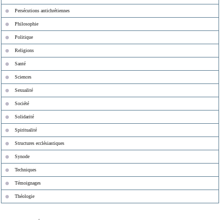
Persécutions antichrétiennes
Philosophie
Politique
Religions
Santé
Sciences
Sexualité
Société
Solidarité
Spiritualité
Structures ecclésiastiques
Synode
Techniques
Témoignages
Théologie