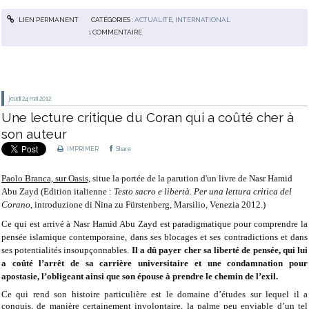
LIEN PERMANENT
CATÉGORIES :
ACTUALITÉ
,
INTERNATIONAL
1
COMMENTAIRE
jeudi 24
mai 2012
Une lecture critique du Coran qui a coûté cher à
son auteur
IMPRIMER
Share
Paolo Branca, sur Oasis,
situe la portée de la parution d'un livre de Nasr Hamid
Abu Zayd (Edition italienne :
Testo sacro e libertà. Per una lettura critica del
Corano
, introduzione di Nina zu Fürstenberg, Marsilio, Venezia 2012.)
Ce qui est arrivé à Nasr Hamid Abu Zayd est paradigmatique pour comprendre la
pensée islamique contemporaine, dans ses blocages et ses contradictions et dans
ses potentialités insoupçonnables.
Il a dû payer cher sa liberté de pensée, qui lui
a coûté l’arrêt de sa carrière universitaire et une condamnation pour
apostasie, l’obligeant ainsi que son épouse à prendre le chemin de l’exil.
Ce qui rend son histoire particulière est le domaine d’études sur lequel il a
conquis, de manière certainement involontaire, la palme peu enviable d’un tel