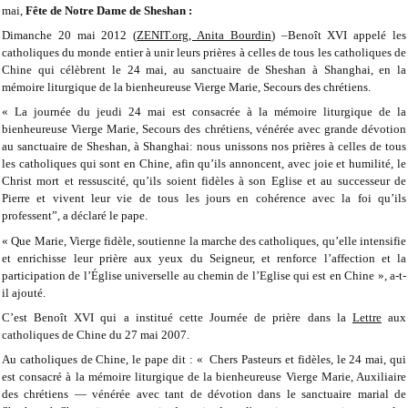
mai,
Fête de Notre Dame de Sheshan :
Dimanche 20 mai 2012 (
ZENIT.org, Anita Bourdin
) –Benoît XVI appelé les
catholiques du monde entier à unir leurs prières à celles de tous les catholiques de
Chine qui célèbrent le 24 mai, au sanctuaire de Sheshan à Shanghai, en la
mémoire liturgique de la bienheureuse Vierge Marie, Secours des chrétiens.
« La journée du jeudi 24 mai est consacrée à la mémoire liturgique de la
bienheureuse Vierge Marie, Secours des chrétiens, vénérée avec grande dévotion
au sanctuaire de Sheshan, à Shanghai: nous unissons nos prières à celles de tous
les catholiques qui sont en Chine, afin qu’ils annoncent, avec joie et humilité, le
Christ mort et ressuscité, qu’ils soient fidèles à son Eglise et au successeur de
Pierre et vivent leur vie de tous les jours en cohérence avec la foi qu’ils
professent”, a déclaré le pape.
« Que Marie, Vierge fidèle, soutienne la marche des catholiques, qu’elle intensifie
et enrichisse leur prière aux yeux du Seigneur, et renforce l’affection et la
participation de l’Église universelle au chemin de l’Eglise qui est en Chine », a-t-
il ajouté.
C’est Benoît XVI qui a institué cette Journée de prière dans la
Lettre
aux
catholiques de Chine du 27 mai 2007.
Au catholiques de Chine, le pape dit : « Chers Pasteurs et fidèles, le 24 mai, qui
est consacré à la mémoire liturgique de la bienheureuse Vierge Marie, Auxiliaire
des chrétiens — vénérée avec tant de dévotion dans le sanctuaire marial de