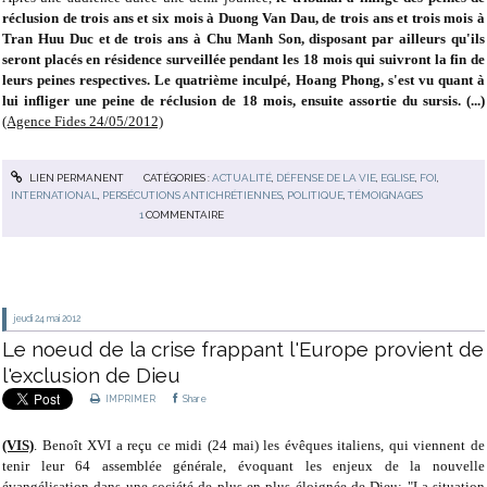
réclusion de trois ans et six mois à Duong Van Dau, de trois ans et trois mois à
Tran Huu Duc et de trois ans à Chu Manh Son, disposant par ailleurs qu'ils
seront placés en résidence surveillée pendant les 18 mois qui suivront la fin de
leurs peines respectives. Le quatrième inculpé, Hoang Phong, s'est vu quant à
lui infliger une peine de réclusion de 18 mois, ensuite assortie du sursis. (...)
(Agence Fides 24/05/2012)
LIEN PERMANENT
CATÉGORIES :
ACTUALITÉ
,
DÉFENSE DE LA VIE
,
EGLISE
,
FOI
,
INTERNATIONAL
,
PERSÉCUTIONS ANTICHRÉTIENNES
,
POLITIQUE
,
TÉMOIGNAGES
1
COMMENTAIRE
jeudi 24
mai 2012
Le noeud de la crise frappant l'Europe provient de
l'exclusion de Dieu
IMPRIMER
Share
(VIS)
. Benoît XVI a reçu ce midi (24 mai) les évêques italiens, qui viennent de
tenir leur 64 assemblée générale, évoquant les enjeux de la nouvelle
évangélisation dans une société de plus en plus éloignée de Dieu: "La situation