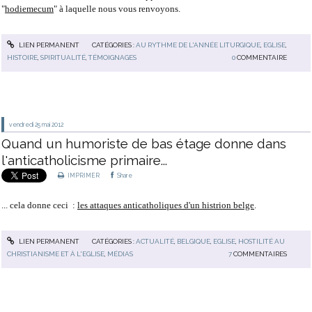
"
hodiemecum
" à laquelle nous vous renvoyons.
LIEN PERMANENT
CATÉGORIES :
AU RYTHME DE L'ANNÉE LITURGIQUE
,
EGLISE
,
HISTOIRE
,
SPIRITUALITÉ
,
TÉMOIGNAGES
0
COMMENTAIRE
vendredi 25
mai 2012
Quand un humoriste de bas étage donne dans
l'anticatholicisme primaire...
IMPRIMER
Share
... cela donne ceci :
les attaques anticatholiques d'un histrion belge
.
LIEN PERMANENT
CATÉGORIES :
ACTUALITÉ
,
BELGIQUE
,
EGLISE
,
HOSTILITÉ AU
CHRISTIANISME ET À L'EGLISE
,
MÉDIAS
7
COMMENTAIRES