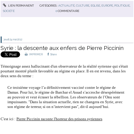
LIEN PERMANENT
CATÉGORIES :
ACTUALITÉ
,
CULTURE
,
EGLISE
,
EUROPE
,
POLITIQUE
,
SOCIÉTÉ
0
COMMENTAIRE
jeudi 24
mai 2012
Syrie : la descente aux enfers de Pierre Piccinin
IMPRIMER
Share
Témoignage assez hallucinant d'un observateur de la réalité syrienne qui s'était
pourtant montré plutôt favorable au régime en place. Il en est revenu, dans les
deux sens du terme :
Ce troisième voyage l’a définitivement vacciné contre le régime de
Damas. Pour lui, le régime de Barchar el Assad s’accroche désespérément
au pouvoir et veut écraser la rébellion. Les observateurs de l’Onu sont
impuissants. "Dans la situation actuelle, rien ne changera en Syrie, avec
son régime de terreur, si on n’intervient pas", dit-il aujourd’hui.
C'est ici :
Pierre Piccinin raconte l'horreur des prisons syriennes