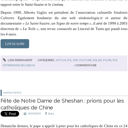
rapport entre le Saint-Suaire et le cinéma.
Depuis 1990, Alberto Giglio est président de l’association culturelle
Sindonis
Cultores.
Egalement fondateur du site web
sindonologia.it
et auteur du
documentaire
« Le Saint-Suaire, un Signe de notre temps »,
il aété de 1999 à 2003
directeur de
« La Toile »,
une revue consacrée au Linceul de Turin qui paraît tous
les 4 mois.
Lire la suite
LIEN PERMANENT
CATÉGORIES :
ACTUALITÉ
,
ART
,
CULTURE
,
EGLISE
,
FILMS
,
FOI
,
PATRIMOINE RELIGIEUX
0
COMMENTAIRE
jeudi 24
mai 2012
Fête de Notre Dame de Sheshan : prions pour les
catholiques de Chine
IMPRIMER
Share
Dimanche dernier, le pape a appelé à prier pour les catholiques de Chine en ce 24