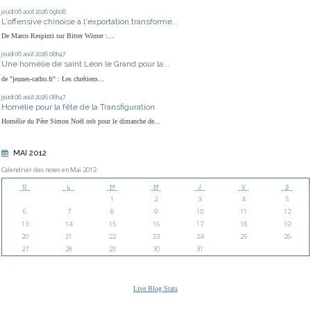
jeudi 06
août 2026
09h08
L'offensive chinoise à l'exportation transforme...
De Marco Respinti sur Bitter Winter :...
jeudi 06
août 2026
08h47
Une homélie de saint Léon le Grand pour la...
de "jeunes-catho.fr" : Les chrétiens...
jeudi 06
août 2026
08h47
Homélie pour la fête de la Transfiguration
Homélie du Père Simon Noël osb pour le dimanche de...
MAI 2012
Calendrier des notes en Mai 2012
D
L
M
M
J
V
S
1
2
3
4
5
6
7
8
9
10
11
12
13
14
15
16
17
18
19
20
21
22
23
24
25
26
27
28
29
30
31
Live Blog Stats