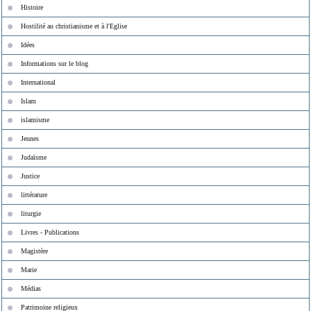
Histoire
Hostilité au christianisme et à l'Eglise
Idées
Informations sur le blog
International
Islam
islamisme
Jeunes
Judaïsme
Justice
littérature
liturgie
Livres - Publications
Magistère
Marie
Médias
Patrimoine religieux