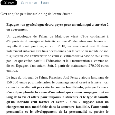
IMPRIMER
Share
C'est ce qu'on peut lire sur le blog de Jeanne Smits :
Espagne : un gynécologue devra payer pour un enfant qui a survécu à
un avortement
Un gynécologue de Palma de Majorque vient d'être condamné à
d'importants dommages et intérêts en vue d'indemniser une femme sur
laquelle il avait pratiqué, en avril 2010, un avortement raté. Il devra
notamment subvenir aux frais occasionnés par la venue au monde de son
fils jusqu'au 25e anniversaire de celui-ci, estimés sur la base de 978 euros
par – ce que coûte, paraît-il, l'éducation et la « manutention », comme on
dit en Espagne, d'un enfant. Soit, à partir de maintenant, 270.000 euros
environ.
Le juge du tribunal de Palma, Francisco José Perez y ajoute la somme de
150 000 euros pour indemniser le dommage moral causé à la mère : car
celle-ci
« ne désirait pas cette harmonie familiale-là, puisque Tamara
n'avait pas planifié la venue d'un enfant, qui vous accompagne tout au
long de la vie et altère pour toujours la structure et le type de famille
qu'un individu veut former et avoir »
. Cela
« suppose ainsi un
changement non modifiable dans la structure familiale, l'autonomie
personnelle et le développement de la personnalité »
, précise le