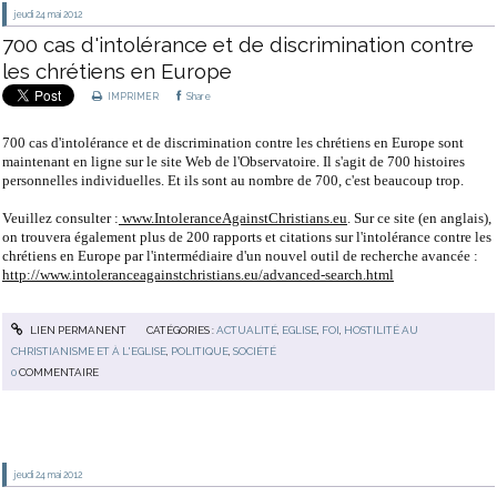
jeudi 24
mai 2012
700 cas d'intolérance et de discrimination contre
les chrétiens en Europe
IMPRIMER
Share
700 cas d'intolérance et de discrimination contre les chrétiens en Europe sont
maintenant en ligne sur le site Web de l'Observatoire.
Il s'agit de 700 histoires
personnelles individuelles.
Et ils sont au nombre de 700, c'est beaucoup trop.
Veuillez consulter :
www.
IntoleranceAgainstChristians.eu
.
Sur ce site (en anglais),
on trouvera également plus de 200 rapports et citations sur l'intolérance contre les
chrétiens en Europe par l'intermédiaire d'un nouvel outil de recherche avancée :
http://www.intoleranceagainstchristians.eu/advanced-search.html
LIEN PERMANENT
CATÉGORIES :
ACTUALITÉ
,
EGLISE
,
FOI
,
HOSTILITÉ AU
CHRISTIANISME ET À L'EGLISE
,
POLITIQUE
,
SOCIÉTÉ
0
COMMENTAIRE
jeudi 24
mai 2012