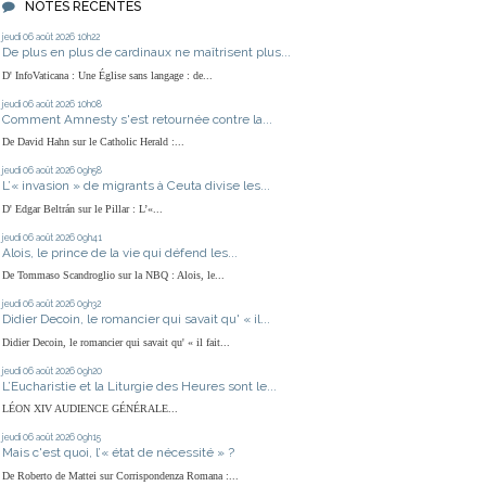
NOTES RÉCENTES
jeudi 06
août 2026
10h22
De plus en plus de cardinaux ne maîtrisent plus...
D' InfoVaticana : Une Église sans langage : de...
jeudi 06
août 2026
10h08
Comment Amnesty s'est retournée contre la...
De David Hahn sur le Catholic Herald :...
jeudi 06
août 2026
09h58
L’« invasion » de migrants à Ceuta divise les...
D' Edgar Beltrán sur le Pillar : L’«...
jeudi 06
août 2026
09h41
Alois, le prince de la vie qui défend les...
De Tommaso Scandroglio sur la NBQ : Alois, le...
jeudi 06
août 2026
09h32
Didier Decoin, le romancier qui savait qu' « il...
Didier Decoin, le romancier qui savait qu' « il fait...
jeudi 06
août 2026
09h20
L’Eucharistie et la Liturgie des Heures sont le...
LÉON XIV AUDIENCE GÉNÉRALE...
jeudi 06
août 2026
09h15
Mais c'est quoi, l’« état de nécessité » ?
De Roberto de Mattei sur Corrispondenza Romana :...