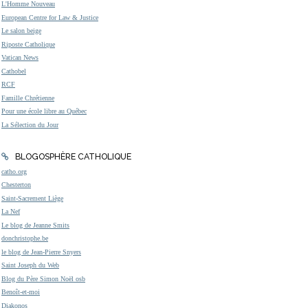
L'Homme Nouveau
European Centre for Law & Justice
Le salon beige
Riposte Catholique
Vatican News
Cathobel
RCF
Famille Chrétienne
Pour une école libre au Québec
La Sélection du Jour
BLOGOSPHÈRE CATHOLIQUE
catho.org
Chesterton
Saint-Sacrement Liège
La Nef
Le blog de Jeanne Smits
donchristophe.be
le blog de Jean-Pierre Snyers
Saint Joseph du Web
Blog du Père Simon Noël osb
Benoît-et-moi
Diakonos