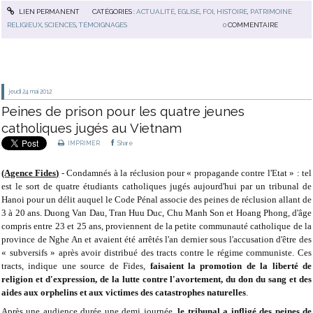
LIEN PERMANENT
CATÉGORIES :
ACTUALITÉ
,
EGLISE
,
FOI
,
HISTOIRE
,
PATRIMOINE
RELIGIEUX
,
SCIENCES
,
TÉMOIGNAGES
0
COMMENTAIRE
jeudi 24
mai 2012
Peines de prison pour les quatre jeunes
catholiques jugés au Vietnam
IMPRIMER
Share
(Agence Fides)
- Condamnés à la réclusion pour « propagande contre l'Etat » : tel
est le sort de quatre étudiants catholiques jugés aujourd'hui par un tribunal de
Hanoi pour un délit auquel le Code Pénal associe des peines de réclusion allant de
3 à 20 ans. Duong Van Dau, Tran Huu Duc, Chu Manh Son et Hoang Phong, d'âge
compris entre 23 et 25 ans, proviennent de la petite communauté catholique de la
province de Nghe An et avaient été arrêtés l'an dernier sous l'accusation d'être des
« subversifs » après avoir distribué des tracts contre le régime communiste. Ces
tracts, indique une source de Fides,
faisaient la promotion de la liberté de
religion et d'expression, de la lutte contre l'avortement, du don du sang et des
aides aux orphelins et aux victimes des catastrophes naturelles
.
Après une audience durée une demi journée,
le tribunal a infligé des peines de