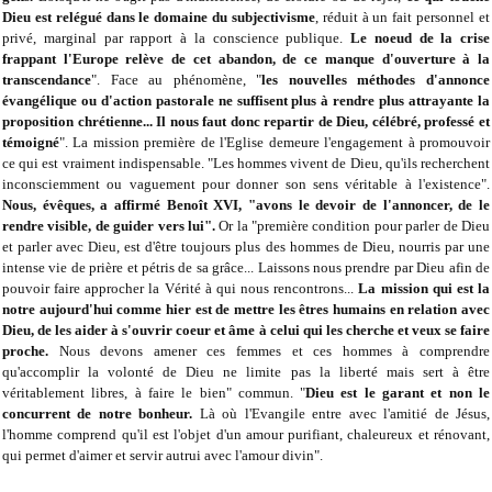
Dieu est relégué dans le domaine du subjectivisme
, réduit à un fait personnel et
privé, marginal par rapport à la conscience publique.
Le noeud de la crise
frappant l'Europe relève de cet abandon, de ce manque d'ouverture à la
transcendance
". Face au phénomène, "
les nouvelles méthodes d'annonce
évangélique ou d'action pastorale ne suffisent plus à rendre plus attrayante la
proposition chrétienne... Il nous faut donc repartir de Dieu, célébré, professé et
témoigné
". La mission première de l'Eglise demeure l'engagement à promouvoir
ce qui est vraiment indispensable. "Les hommes vivent de Dieu, qu'ils recherchent
inconsciemment ou vaguement pour donner son sens véritable à l'existence".
Nous, évêques, a affirmé Benoît XVI, "avons le devoir de l'annoncer, de le
rendre visible, de guider vers lui".
Or la "première condition pour parler de Dieu
et parler avec Dieu, est d'être toujours plus des hommes de Dieu, nourris par une
intense vie de prière et pétris de sa grâce... Laissons nous prendre par Dieu afin de
pouvoir faire approcher la Vérité à qui nous rencontrons...
La mission qui est la
notre aujourd'hui comme hier est de mettre les êtres humains en relation avec
Dieu, de les aider à s'ouvrir coeur et âme à celui qui les cherche et veux se faire
proche.
Nous devons amener ces femmes et ces hommes à comprendre
qu'accomplir la volonté de Dieu ne limite pas la liberté mais sert à être
véritablement libres, à faire le bien" commun. "
Dieu est le garant et non le
concurrent de notre bonheur.
Là où l'Evangile entre avec l'amitié de Jésus,
l'homme comprend qu'il est l'objet d'un amour purifiant, chaleureux et rénovant,
qui permet d'aimer et servir autrui avec l'amour divin".