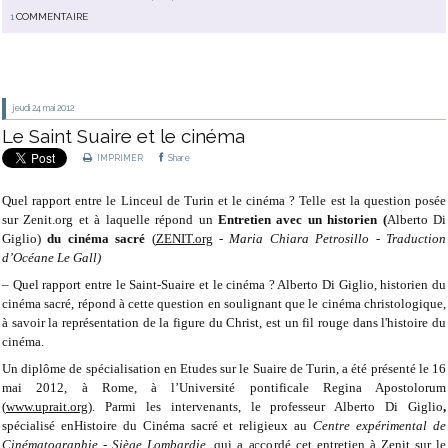
1
COMMENTAIRE
jeudi 24
mai 2012
Le Saint Suaire et le cinéma
IMPRIMER
Share
Quel rapport entre le Linceul de Turin et le cinéma ? Telle est la question posée
sur Zenit.org et à laquelle répond un
Entretien avec un historien (
Alberto Di
Giglio)
du cinéma sacré
(
ZENIT.org
-
Maria Chiara Petrosillo - Traduction
d’Océane Le Gall)
– Quel rapport entre le Saint-Suaire et le cinéma ? Alberto Di Giglio, historien du
cinéma sacré, répond à cette question en soulignant que le cinéma christologique,
à savoir la représentation de la figure du Christ, est un fil rouge dans l'histoire du
cinéma.
Un diplôme de spécialisation en Etudes sur le Suaire de Turin, a été présenté le 16
mai 2012, à Rome, à l’Université pontificale Regina Apostolorum
(
www.uprait.org
). Parmi les intervenants, le professeur Alberto Di Giglio
,
spécialisé enHistoire du Cinéma sacré et religieux au
Centre expérimental de
Cinématographie - Siège Lombardie
, qui a accordé cet entretien à Zenit sur le