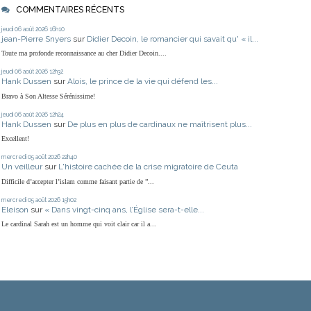
COMMENTAIRES RÉCENTS
jeudi 06
août 2026
16h10
jean-Pierre Snyers
sur
Didier Decoin, le romancier qui savait qu' « il...
Toute ma profonde reconnaissance au cher Didier Decoin....
jeudi 06
août 2026
12h32
Hank Dussen
sur
Alois, le prince de la vie qui défend les...
Bravo à Son Altesse Sérénissime!
jeudi 06
août 2026
12h24
Hank Dussen
sur
De plus en plus de cardinaux ne maîtrisent plus...
Excellent!
mercredi 05
août 2026
22h40
Un veilleur
sur
L'histoire cachée de la crise migratoire de Ceuta
Difficile d’accepter l’islam comme faisant partie de ”...
mercredi 05
août 2026
15h02
Eleison
sur
« Dans vingt-cinq ans, l’Église sera-t-elle...
Le cardinal Sarah est un homme qui voit clair car il a...