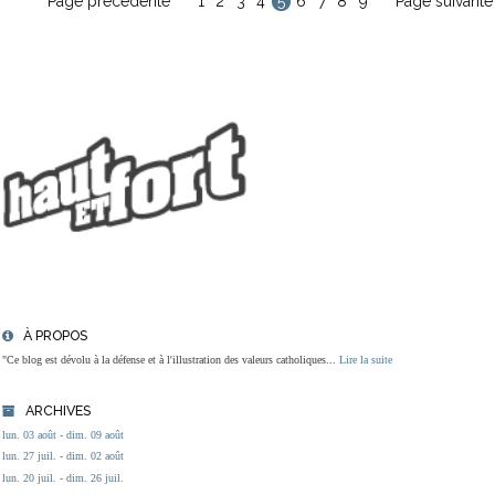
Page précédente
1
2
3
4
5
6
7
8
9
Page suivante
À PROPOS
"Ce blog est dévolu à la défense et à l'illustration des valeurs catholiques...
Lire la suite
ARCHIVES
lun. 03 août - dim. 09 août
lun. 27 juil. - dim. 02 août
lun. 20 juil. - dim. 26 juil.