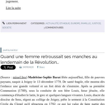
jugement.
Lire la suite
LIEN PERMANENT
CATÉGORIES :
ACTUALITÉ
,
ETHIQUE
,
EUROPE
,
FAMILLE
,
JUSTICE
,
SOCIÉTÉ
3
COMMENTAIRES
jeudi 24
mai 2012
Quand une femme retroussait ses manches au
lendemain de la Révolution...
IMPRIMER
Share
(Source :
missel.free
)
Madeleine-Sophie Barat
fêtée aujourd'hui, fille de pauvres
paysans, naquit à Joigny le 13 décembre 1779. De santé fragile, elle montra dès
l'enfance une grande volonté et un fort désir de s'instruire. Après sa première
Communion (1789), sous la conduite de son frère Louis, futur jésuite, elle
commença d'étudier le latin, le grec et quelques langues vivantes. Louis, diacre du
diocèse de Sens, régent au collège de Joigny, prête le serment à la Constitution
Civile du Clergé qu'il rétractera en 1792, ce qui lui valut de faire partie des