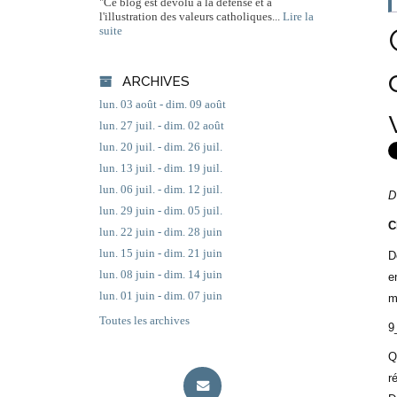
"Ce blog est dévolu à la défense et à
l'illustration des valeurs catholiques...
Lire la
suite
ARCHIVES
lun. 03 août - dim. 09 août
lun. 27 juil. - dim. 02 août
lun. 20 juil. - dim. 26 juil.
lun. 13 juil. - dim. 19 juil.
lun. 06 juil. - dim. 12 juil.
D
lun. 29 juin - dim. 05 juil.
C
lun. 22 juin - dim. 28 juin
lun. 15 juin - dim. 21 juin
D
lun. 08 juin - dim. 14 juin
e
lun. 01 juin - dim. 07 juin
m
Toutes les archives
9
Q
r