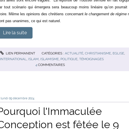
eurs alliés sont encore vagues." La réponse de Youssef semble en fait logiqu
ar tout scénario qui émergera sera beaucoup moins linéaire qu’on pourrait 
roire. Même les opinions des chrétiens concernant
le changement de régime
ont pas unanimes, ce qui est naturel.
Lire la suite
LIEN PERMANENT
CATÉGORIES :
ACTUALITÉ
,
CHRISTIANISME
,
EGLISE
,
INTERNATIONAL
,
ISLAM
,
ISLAMISME
,
POLITIQUE
,
TÉMOIGNAGES
4
COMMENTAIRES
lundi 09
décembre 2024
Pourquoi l'Immaculée
Conception est fêtée le 9