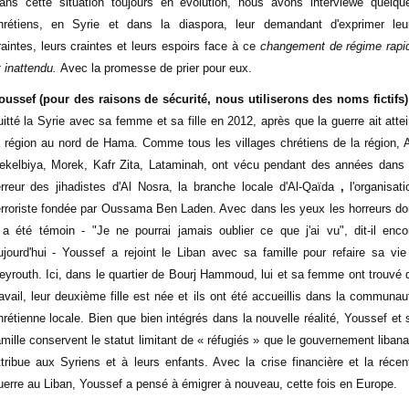
ans cette situation toujours en évolution, nous avons interviewé quelqu
hrétiens, en Syrie et dans la diaspora, leur demandant d'exprimer leu
raintes, leurs craintes et leurs espoirs face à ce
changement de régime rapi
t inattendu.
Avec la promesse de prier pour eux.
oussef (pour des raisons de sécurité, nous utiliserons des noms fictifs)
uitté la Syrie avec sa femme et sa fille en 2012, après que la guerre ait attei
a région au nord de Hama. Comme tous les villages chrétiens de la région, A
ekelbiya, Morek, Kafr Zita, Lataminah, ont vécu pendant des années dans 
erreur des jihadistes d'Al Nosra, la branche locale d'Al-Qaïda
,
l'organisati
erroriste fondée par Oussama Ben Laden. Avec dans les yeux les horreurs do
l a été témoin - "Je ne pourrai jamais oublier ce que j'ai vu", dit-il enco
ujourd'hui - Youssef a rejoint le Liban avec sa famille pour refaire sa vie
eyrouth. Ici, dans le quartier de Bourj Hammoud, lui et sa femme ont trouvé 
ravail, leur deuxième fille est née et ils ont été accueillis dans la communau
hrétienne locale. Bien que bien intégrés dans la nouvelle réalité, Youssef et 
amille conservent le statut limitant de « réfugiés » que le gouvernement libana
ttribue aux Syriens et à leurs enfants. Avec la crise financière et la récen
uerre au Liban, Youssef a pensé à émigrer à nouveau, cette fois en Europe.