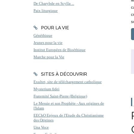
l
De Charybde en Scylla ...
c
Paix liturgique
c
s
POUR LA VIE
Généthique
Jeunes pour la vie
Institut Européen de Bioéthique
Marche pour la Vie
SITES À DÉCOUVRIR
Exultet, site de téléchargement catholique
Mysterium fidei
Fraternité Saint-Pierre (Belgique)
Le Messie et son Prophète - Aux origines de
l'Islam
EEChO Enjeux de l'Etude du Christianisme
des Origines
Una Voce