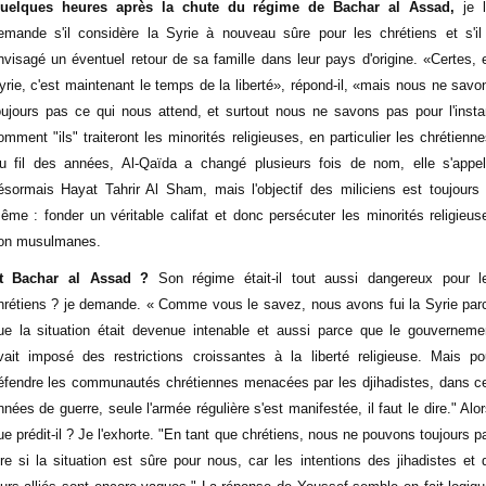
uelques heures après la chute du régime de Bachar al Assad,
je l
emande s'il considère la Syrie à nouveau sûre pour les chrétiens et s'il
nvisagé un éventuel retour de sa famille dans leur pays d'origine. «Certes, 
yrie, c'est maintenant le temps de la liberté», répond-il, «mais nous ne savo
oujours pas ce qui nous attend, et surtout nous ne savons pas pour l'insta
omment "ils" traiteront les minorités religieuses, en particulier les chrétienne
u fil des années, Al-Qaïda a changé plusieurs fois de nom, elle s'appel
ésormais Hayat Tahrir Al Sham, mais l'objectif des miliciens est toujours 
ême : fonder un véritable califat et donc persécuter les minorités religieus
on musulmanes.
t Bachar al Assad ?
Son régime était-il tout aussi dangereux pour l
hrétiens ? je demande. « Comme vous le savez, nous avons fui la Syrie par
ue la situation était devenue intenable et aussi parce que le gouverneme
vait imposé des restrictions croissantes à la liberté religieuse. Mais po
éfendre les communautés chrétiennes menacées par les djihadistes, dans c
nnées de guerre, seule l'armée régulière s'est manifestée, il faut le dire." Alor
ue prédit-il ? Je l'exhorte. "En tant que chrétiens, nous ne pouvons toujours p
ire si la situation est sûre pour nous, car les intentions des jihadistes et 