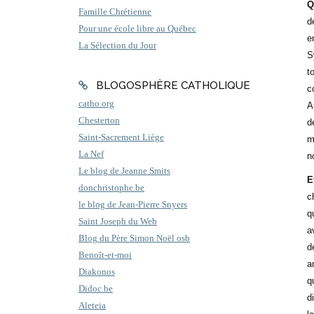
Q
Famille Chrétienne
d
Pour une école libre au Québec
e
La Sélection du Jour
S
t
BLOGOSPHÈRE CATHOLIQUE
c
catho.org
A
Chesterton
d
Saint-Sacrement Liège
m
La Nef
n
Le blog de Jeanne Smits
E
donchristophe.be
c
le blog de Jean-Pierre Snyers
q
Saint Joseph du Web
a
Blog du Père Simon Noël osb
d
Benoît-et-moi
a
Diakonos
q
Didoc.be
d
Aleteia