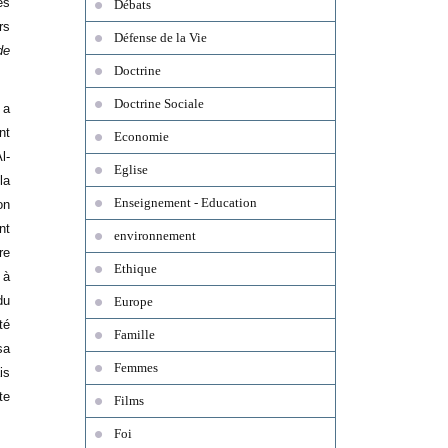
es
Débats
rs
Défense de la Vie
de
Doctrine
Doctrine Sociale
a
nt
Economie
l-
Eglise
la
Enseignement - Education
on
nt
environnement
re
Ethique
 à
du
Europe
té
Famille
sa
Femmes
is
te
Films
Foi