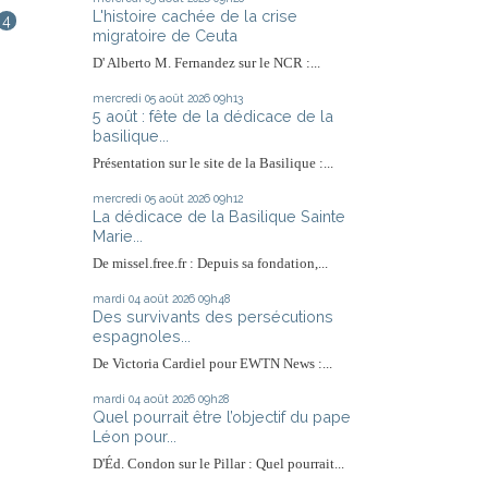
L'histoire cachée de la crise
4
migratoire de Ceuta
D' Alberto M. Fernandez sur le NCR :...
mercredi 05
août 2026
09h13
5 août : fête de la dédicace de la
basilique...
Présentation sur le site de la Basilique :...
mercredi 05
août 2026
09h12
La dédicace de la Basilique Sainte
Marie...
De missel.free.fr : Depuis sa fondation,...
mardi 04
août 2026
09h48
Des survivants des persécutions
espagnoles...
De Victoria Cardiel pour EWTN News :...
mardi 04
août 2026
09h28
Quel pourrait être l’objectif du pape
Léon pour...
D'Éd. Condon sur le Pillar : Quel pourrait...