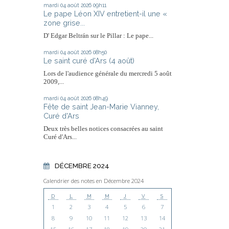
mardi 04
août 2026
09h11
Le pape Léon XIV entretient-il une «
zone grise...
D' Edgar Beltrán sur le Pillar : Le pape...
mardi 04
août 2026
08h50
Le saint curé d'Ars (4 août)
Lors de l'audience générale du mercredi 5 août
2009,...
mardi 04
août 2026
08h49
Fête de saint Jean-Marie Vianney,
Curé d'Ars
Deux très belles notices consacrées au saint
Curé d'Ars...
DÉCEMBRE 2024
Calendrier des notes en Décembre 2024
D
L
M
M
J
V
S
1
2
3
4
5
6
7
8
9
10
11
12
13
14