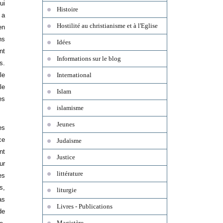
ui
Histoire
 a
Hostilité au christianisme et à l'Eglise
en
ns
Idées
nt
Informations sur le blog
s.
le
International
le
Islam
es
islamisme
Jeunes
es
ce
Judaïsme
nt
Justice
ur
littérature
es
s,
liturgie
as
Livres - Publications
de
Magistère