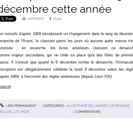
décembre cette année
IMPRIMER
Share
es missels d'après 1969 introduisent un changement dans le rang du deuxiè
imanche de l'Avent, le classant parmi les jours où aucune autre messe n'e
utorisée ; en revanche, les livres antérieurs classent ce dimanc
omme
majeur secondaire,
qui ne cède sa place qu'à des fêtes de premiè
lasse. Il s'ensuit que quand le 8 décembre tombe le dimanche, l'Immacul
onception est obligatoirement célébrée le lundi 9 décembre selon les règl
'après 1969, à l'encontre des règles antérieures (depuis Léon XIII).
source
)
LIEN PERMANENT
CATÉGORIES :
AU RYTHME DE L'ANNÉE LITURGIQUE
,
EGLISE
,
LITURGIE
1
COMMENTAIRE