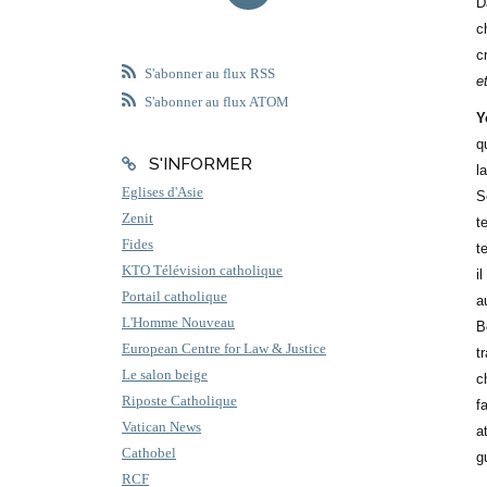
D
c
c
S'abonner au flux RSS
e
S'abonner au flux ATOM
Y
q
S'INFORMER
l
Eglises d'Asie
S
Zenit
t
Fides
t
KTO Télévision catholique
i
Portail catholique
a
L'Homme Nouveau
B
European Centre for Law & Justice
t
Le salon beige
c
Riposte Catholique
f
Vatican News
a
Cathobel
g
RCF