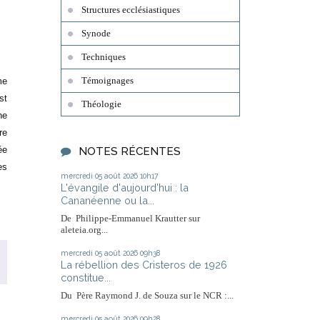
Structures ecclésiastiques
Synode
Techniques
Témoignages
me
st
Théologie
he
re
ée
NOTES RÉCENTES
es
mercredi 05
août 2026
10h17
L'évangile d'aujourd'hui : la
Cananéenne ou la...
De Philippe-Emmanuel Krautter sur
aleteia.org...
mercredi 05
août 2026
09h38
La rébellion des Cristeros de 1926
constitue...
Du Père Raymond J. de Souza sur le NCR :...
mercredi 05
août 2026
09h28