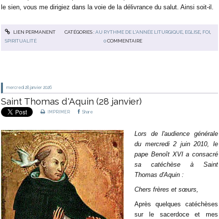
le sien, vous me dirigiez dans la voie de la délivrance du salut. Ainsi soit-il.
LIEN PERMANENT
CATÉGORIES :
AU RYTHME DE L'ANNÉE LITURGIQUE
,
EGLISE
,
FOI
,
SPIRITUALITÉ
0
COMMENTAIRE
mercredi 28
janvier 2026
Saint Thomas d'Aquin (28 janvier)
IMPRIMER
Share
Lors de l'audience générale
du mercredi 2 juin 2010, le
pape Benoît XVI a consacré
sa catéchèse à Saint
Thomas d'Aquin :
Chers frères et sœurs,
Après quelques catéchèses
sur le sacerdoce et mes