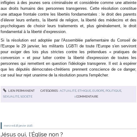
infligées à des jeunes sera criminalisée et considérée comme une atteinte
aux droits humains des personnes transgenres. Cette résolution constitue
une attaque frontale contre les libertés fondamentales : le droit des parents
d’élever leurs enfants, la liberté de religion, la liberté des médecins et des
psychologues de choisir leurs traitements et, plus généralement, le droit
fondamental à la liberté d’expression.
Si la résolution est adoptée par l'Assemblée parlementaire du Conseil de
l'Europe le 29 janvier, les militants LGBTI de toute l'Europe s'en serviront
pour exiger des lois plus strictes contre les prétendues « pratiques de
conversion » et pour lutter contre la liberté d'expression de toutes les
personnes qui remettent en question l'idéologie transgenre. Il est à espérer
que les députés démocrates-chrétiens prennent conscience de ce danger,
car seul leur rejet unanime de la résolution pourra l'empêcher.
LIEN PERMANENT
CATÉGORIES :
ACTUALITÉ
,
ETHIQUE
,
EUROPE
,
POLITIQUE
,
SEXUALITÉ
,
SOCIÉTÉ
1
COMMENTAIRE
mercredi 28
janvier 2026
Jésus oui, l'Église non ?