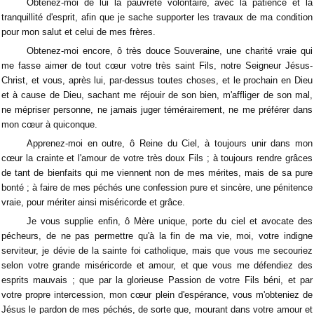
Obtenez-moi de lui la pauvreté volontaire, avec la patience et la
tranquillité d'esprit, afin que je sache supporter les travaux de ma condition
pour mon salut et celui de mes frères.
Obtenez-moi encore, ô très douce Souveraine, une charité vraie qui
me fasse aimer de tout cœur votre très saint Fils, notre Seigneur Jésus-
Christ, et vous, après lui, par-dessus toutes choses, et le prochain en Dieu
et à cause de Dieu, sachant me réjouir de son bien, m'affliger de son mal,
ne mépriser personne, ne jamais juger témérairement, ne me préférer dans
mon cœur à quiconque.
Apprenez-moi en outre, ô Reine du Ciel, à toujours unir dans mon
cœur la crainte et l'amour de votre très doux Fils ; à toujours rendre grâces
de tant de bienfaits qui me viennent non de mes mérites, mais de sa pure
bonté ; à faire de mes péchés une confession pure et sincère, une pénitence
vraie, pour mériter ainsi miséricorde et grâce.
Je vous supplie enfin, ô Mère unique, porte du ciel et avocate des
pécheurs, de ne pas permettre qu'à la fin de ma vie, moi, votre indigne
serviteur, je dévie de la sainte foi catholique, mais que vous me secouriez
selon votre grande miséricorde et amour, et que vous me défendiez des
esprits mauvais ; que par la glorieuse Passion de votre Fils béni, et par
votre propre intercession, mon cœur plein d'espérance, vous m'obteniez de
Jésus le pardon de mes péchés, de sorte que, mourant dans votre amour et