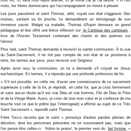
mon fils, ici sera mon repos éternel, ici je vivrai car je l’ai désiré. » À ces
mots, les frères dominicains qui l’accompagnaient se mirent à pleurer.
Les jours passèrent et saint Thomas, alité, voyait son état s'aggraver. Des
moines, sentant sa fin proche, lui demandèrent un témoignage de son
immense savoir. Malgré sa maladie, Thomas d'Aquin demeura un grand
pédagogue et leur offrit une brève réflexion sur
le Cantique des cantiques
,
livre de l'Ancien Testament contenant des chants et des poèmes sur
l'amour.
Plus tard, saint Thomas demanda à recevoir la sainte communion. À la vue
du Saint-Sacrement, il ne tint pas compte de son état et se prosterna à
terre, les larmes aux yeux, pour recevoir son Seigneur.
Après avoir reçu la communion, on lui a demandé s'il croyait en Jésus
eucharistique. En larmes, il a répondu par une profonde profession de foi.
« S’il est possible, en cette vie, d’avoir une connaissance de ce sacrement
supérieure à celle de la foi, je réponds, en cette foi, que je crois fermement
et sans aucun doute qu’il est vrai Dieu et vrai homme, Fils de Dieu le Père
et de la Vierge Marie. Aussi, je crois de tout mon cœur et je confesse de ma
bouche tout ce que le prêtre (qui l’interrogeait) a affirmé au sujet de ce Très
Saint Sacrement », répondit saint Thomas.
Frère Tocco raconta que le saint « prononça d'autres paroles pleines de
dévotion, dont les personnes présentes ne se souvenaient pas, mais que
l'on pense être celles-ci : 'Adoro te praise', le premier vers du
bel hymne
«