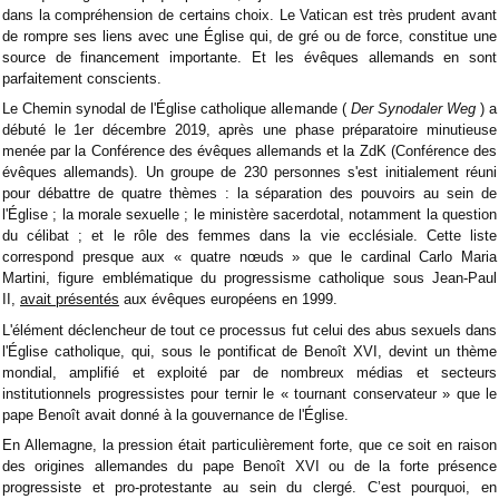
dans la compréhension de certains choix. Le Vatican est très prudent avant
de rompre ses liens avec une Église qui, de gré ou de force, constitue une
source de financement importante. Et les évêques allemands en sont
parfaitement conscients.
Le Chemin synodal de l'Église catholique allemande (
Der Synodaler Weg
) a
débuté le 1er décembre 2019, après une phase préparatoire minutieuse
menée par la Conférence des évêques allemands et la ZdK (Conférence des
évêques allemands). Un groupe de 230 personnes s'est initialement réuni
pour débattre de quatre thèmes : la séparation des pouvoirs au sein de
l'Église ; la morale sexuelle ; le ministère sacerdotal, notamment la question
du célibat ; et le rôle des femmes dans la vie ecclésiale. Cette liste
correspond presque aux « quatre nœuds » que le cardinal Carlo Maria
Martini, figure emblématique du progressisme catholique sous Jean-Paul
II,
avait présentés
aux évêques européens en 1999.
L'élément déclencheur de tout ce processus fut celui des abus sexuels dans
l'Église catholique, qui, sous le pontificat de Benoît XVI, devint un thème
mondial, amplifié et exploité par de nombreux médias et secteurs
institutionnels progressistes pour ternir le « tournant conservateur » que le
pape Benoît avait donné à la gouvernance de l'Église.
En Allemagne, la pression était particulièrement forte, que ce soit en raison
des origines allemandes du pape Benoît XVI ou de la forte présence
progressiste et pro-protestante au sein du clergé. C’est pourquoi, en