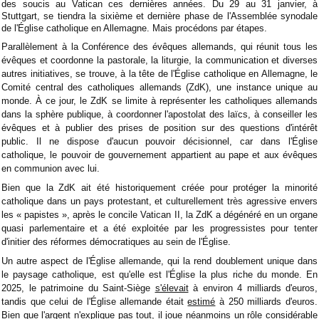
des soucis au Vatican ces dernières années. Du 29 au 31 janvier, à
Stuttgart, se tiendra la sixième et dernière phase de l'Assemblée synodale
de l'Église catholique en Allemagne. Mais procédons par étapes.
Parallèlement à la Conférence des évêques allemands, qui réunit tous les
évêques et coordonne la pastorale, la liturgie, la communication et diverses
autres initiatives, se trouve, à la tête de l'Église catholique en Allemagne, le
Comité central des catholiques allemands (ZdK), une instance unique au
monde. À ce jour, le ZdK se limite à représenter les catholiques allemands
dans la sphère publique, à coordonner l'apostolat des laïcs, à conseiller les
évêques et à publier des prises de position sur des questions d'intérêt
public. Il ne dispose d'aucun pouvoir décisionnel, car dans l'Église
catholique, le pouvoir de gouvernement appartient au pape et aux évêques
en communion avec lui.
Bien que la ZdK ait été historiquement créée pour protéger la minorité
catholique dans un pays protestant, et culturellement très agressive envers
les « papistes », après le concile Vatican II, la ZdK a dégénéré en un organe
quasi parlementaire et a été exploitée par les progressistes pour tenter
d'initier des réformes démocratiques au sein de l'Église.
Un autre aspect de l'Église allemande, qui la rend doublement unique dans
le paysage catholique, est qu'elle est l'Église la plus riche du monde. En
2025, le patrimoine du Saint-Siège
s'élevait
à environ 4 milliards d'euros,
tandis que celui de l'Église allemande était
estimé
à 250 milliards d'euros.
Bien que l'argent n'explique pas tout, il joue néanmoins un rôle considérable