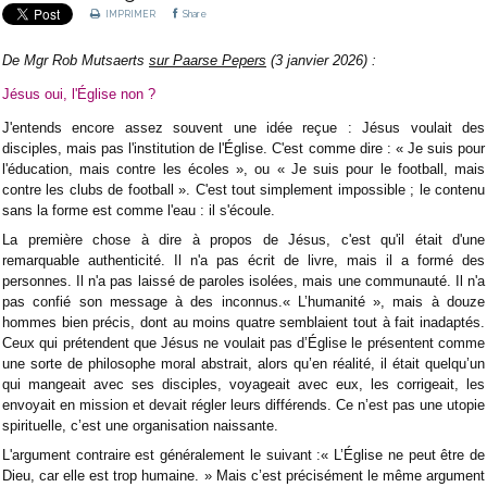
IMPRIMER
Share
De Mgr Rob Mutsaerts
sur Paarse Pepers
(3 janvier 2026) :
Jésus oui, l'Église non ?
J'entends encore assez souvent une idée reçue : Jésus voulait des
disciples, mais pas l'institution de l'Église. C'est comme dire : « Je suis pour
l'éducation, mais contre les écoles », ou « Je suis pour le football, mais
contre les clubs de football ». C'est tout simplement impossible ; le contenu
sans la forme est comme l'eau : il s'écoule.
La première chose à dire à propos de Jésus, c'est qu'il était d'une
remarquable authenticité. Il n'a pas écrit de livre, mais il a formé des
personnes. Il n'a pas laissé de paroles isolées, mais une communauté. Il n'a
pas confié son message à des inconnus.« L’humanité », mais à douze
hommes bien précis, dont au moins quatre semblaient tout à fait inadaptés.
Ceux qui prétendent que Jésus ne voulait pas d’Église le présentent comme
une sorte de philosophe moral abstrait, alors qu’en réalité, il était quelqu’un
qui mangeait avec ses disciples, voyageait avec eux, les corrigeait, les
envoyait en mission et devait régler leurs différends. Ce n’est pas une utopie
spirituelle, c’est une organisation naissante.
L'argument contraire est généralement le suivant :« L’Église ne peut être de
Dieu, car elle est trop humaine. » Mais c’est précisément le même argument