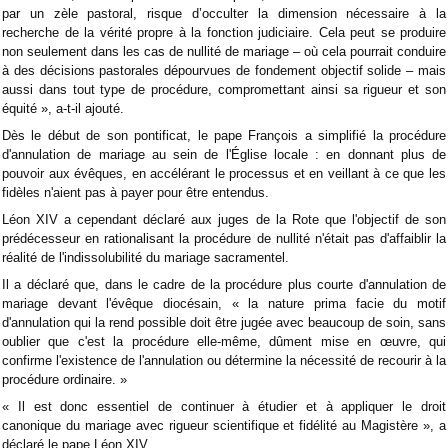
par un zèle pastoral, risque d’occulter la dimension nécessaire à la
recherche de la vérité propre à la fonction judiciaire. Cela peut se produire
non seulement dans les cas de nullité de mariage – où cela pourrait conduire
à des décisions pastorales dépourvues de fondement objectif solide – mais
aussi dans tout type de procédure, compromettant ainsi sa rigueur et son
équité », a-t-il ajouté.
Dès le début de son pontificat, le pape François a simplifié la procédure
d'annulation de mariage au sein de l'Église locale : en donnant plus de
pouvoir aux évêques, en accélérant le processus et en veillant à ce que les
fidèles n'aient pas à payer pour être entendus.
Léon XIV a cependant déclaré aux juges de la Rote que l'objectif de son
prédécesseur en rationalisant la procédure de nullité n'était pas d'affaiblir la
réalité de l'indissolubilité du mariage sacramentel.
Il a déclaré que, dans le cadre de la procédure plus courte d'annulation de
mariage devant l'évêque diocésain, « la nature prima facie du motif
d'annulation qui la rend possible doit être jugée avec beaucoup de soin, sans
oublier que c'est la procédure elle-même, dûment mise en œuvre, qui
confirme l'existence de l'annulation ou détermine la nécessité de recourir à la
procédure ordinaire. »
« Il est donc essentiel de continuer à étudier et à appliquer le droit
canonique du mariage avec rigueur scientifique et fidélité au Magistère », a
déclaré le pape Léon XIV.