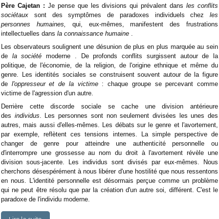
Père Cajetan :
Je pense que les divisions qui prévalent dans
les conflits
sociétaux
sont des symptômes de paradoxes individuels chez
les
personnes humaines,
qui, eux-mêmes, manifestent des frustrations
intellectuelles dans
la connaissance humaine
.
Les observateurs soulignent une désunion de plus en plus marquée au sein
de
la société
moderne . De profonds conflits surgissent autour de la
politique, de l'économie, de la religion, de l'origine ethnique et même du
genre. Les identités sociales se construisent souvent autour de la figure
de
l'oppresseur et de la victime
: chaque groupe se percevant comme
victime de l'agression d'un autre.
Derrière cette discorde sociale se cache une division antérieure
des
individus
. Les personnes sont non seulement divisées les unes des
autres, mais aussi d'elles-mêmes. Les débats sur le genre et l'avortement,
par exemple, reflètent ces tensions internes. La simple perspective de
changer de genre pour atteindre une authenticité personnelle ou
d'interrompre une grossesse au nom du droit à l'avortement révèle une
division sous-jacente. Les individus sont divisés par eux-mêmes. Nous
cherchons désespérément à nous libérer d'une hostilité que nous ressentons
en nous. L'identité personnelle est désormais perçue comme un problème
qui ne peut être résolu que par la création d'un autre soi, différent. C'est le
paradoxe de l'individu moderne.