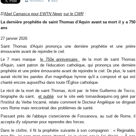
IMPRIMER
Share
D'
Abel Camasca pour EWTN News
sur le CWR
:
La dernière prophétie de saint Thomas d'Aquin avant sa mort il y a 750
ans
27 janvier 2026
Saint Thomas d'Aquin prononça une dernière prophétie et une prière
émouvante avant de rejoindre le ciel.
Le 7 mars marque
le 750e anniversaire
de la mort de saint Thomas
d'Aquin, saint patron de l'éducation catholique, qui prononça une dernière
prophétie et une prière émouvante avant de rejoindre le ciel. De plus, le saint
aurait récité les paroles d'un magnifique hymne qu'il a composé et qui est
chanté encore aujourd'hui dans toute l'Église catholique.
Le récit de la mort de saint Thomas, écrit par
le frère Guillermo de Tocco
,
biographe du saint,
et publié
sur le site web tomasdeaquino.org géré par
l'Institut du Verbe Incarné, relate comment le Docteur Angélique se dirigeait
vers Rome mais rencontrait des problèmes de santé.
Passant près de l'abbaye cistercienne de Fossanova, au sud de Rome, il
accepta d'y séjourner pour reprendre des forces.
Dans le cloître, il fit la prophétie suivante à son compagnon : « Reginaldo,