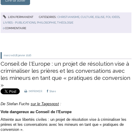
Lire la suite
LIEN PERMANENT
CATÉGORIES :
CHRISTIANISME
,
CULTURE
,
EGLISE
,
FOI
,
IDÉES
,
LIVRES - PUBLICATIONS
,
PHILOSOPHIE
,
THÉOLOGIE
0
COMMENTAIRE
mercredi 28
janvier 2026
Conseil de l'Europe : un projet de résolution vise à
criminaliser les prières et les conversations avec
les mineurs en tant que « pratiques de conversion
»
IMPRIMER
Share
De
Stefan Fuchs
sur le Tagespost
:
Vote dangereux au Conseil de l'Europe
Atteinte aux libertés civiles : un projet de résolution vise à criminaliser les
prières et les conversations avec les mineurs en tant que « pratiques de
conversion ».