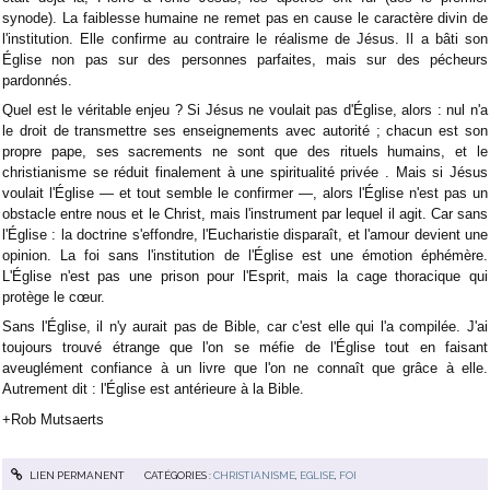
synode). La faiblesse humaine ne remet pas en cause le caractère divin de
l'institution. Elle confirme au contraire le réalisme de Jésus. Il a bâti son
Église non pas sur des personnes parfaites, mais sur des pécheurs
pardonnés.
Quel est le véritable enjeu ? Si Jésus ne voulait pas d'Église, alors : nul n'a
le droit de transmettre ses enseignements avec autorité ; chacun est son
propre pape, ses sacrements ne sont que des rituels humains, et le
christianisme se réduit finalement à une spiritualité privée . Mais si Jésus
voulait l'Église — et tout semble le confirmer —, alors l'Église n'est pas un
obstacle entre nous et le Christ, mais l'instrument par lequel il agit. Car sans
l'Église : la doctrine s'effondre, l'Eucharistie disparaît, et l'amour devient une
opinion. La foi sans l'institution de l'Église est une émotion éphémère.
L'Église n'est pas une prison pour l'Esprit, mais la cage thoracique qui
protège le cœur.
Sans l'Église, il n'y aurait pas de Bible, car c'est elle qui l'a compilée. J'ai
toujours trouvé étrange que l'on se méfie de l'Église tout en faisant
aveuglément confiance à un livre que l'on ne connaît que grâce à elle.
Autrement dit : l'Église est antérieure à la Bible.
+Rob Mutsaerts
LIEN PERMANENT
CATÉGORIES :
CHRISTIANISME
,
EGLISE
,
FOI