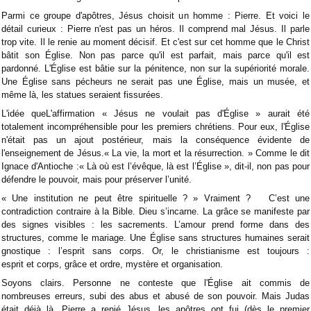
Parmi ce groupe d'apôtres, Jésus choisit un homme : Pierre. Et voici le
détail curieux : Pierre n'est pas un héros. Il comprend mal Jésus. Il parle
trop vite. Il le renie au moment décisif. Et c'est sur cet homme que le Christ
bâtit son Église. Non pas parce qu'il est parfait, mais parce qu'il est
pardonné. L'Église est bâtie sur la pénitence, non sur la supériorité morale.
Une Église sans pécheurs ne serait pas une Église, mais un musée, et
même là, les statues seraient fissurées.
L'idée queL'affirmation « Jésus ne voulait pas d'Église » aurait été
totalement incompréhensible pour les premiers chrétiens. Pour eux, l'Église
n'était pas un ajout postérieur, mais la conséquence évidente de
l'enseignement de Jésus.« La vie, la mort et la résurrection. » Comme le dit
Ignace d'Antioche :« Là où est l’évêque, là est l’Église », dit-il, non pas pour
défendre le pouvoir, mais pour préserver l’unité.
« Une institution ne peut être spirituelle ? » Vraiment ? C’est une
contradiction contraire à la Bible. Dieu s’incarne. La grâce se manifeste par
des signes visibles : les sacrements. L’amour prend forme dans des
structures, comme le mariage. Une Église sans structures humaines serait
gnostique : l’esprit sans corps. Or, le christianisme est toujours :
esprit et corps, grâce et ordre, mystère et organisation.
Soyons clairs. Personne ne conteste que l'Église ait commis de
nombreuses erreurs, subi des abus et abusé de son pouvoir. Mais Judas
était déjà là, Pierre a renié Jésus, les apôtres ont fui (dès le premier