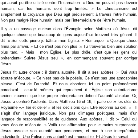
qui aurait pu être utilisé contre l’Incarnation :« Dieu ne pouvait pas devenir
humain, car les humains sont trop limités. » Le christianisme est
simplement la croyance que Dieu agit précisément à travers l'être humain.
Non pas malgré l'être humain, mais par l'intermédiaire de l'être humain.
Il y a un passage curieux dans l'Évangile selon Matthieu où Jésus dit
quelque chose que beaucoup de gens aujourd'hui trouvent très gênant. Il
dit :« Sur cette pierre je bâtirai mon Église. » Remarque :« Quelque chose
finira par arriver. » Et ce n'est pas non plus :« Tu trouveras bien une solution
plus tard. » Mais : mon Église. Le plus drôle, c'est que les gens qui
prétendent« Suivre Jésus seul », en commençant souvent par corriger
Jésus.
Jésus fit autre chose : il donna autorité. Il dit à ses apôtres :« Qui vous
écoute m’écoute. » Ce n’est pas de la poésie. Ce n’est pas une atmosphère
pieuse. C’est de l’autorité. Et nous abordons ici un point profondément
paradoxal : ceux-là mêmes qui reprochent à l’Église son autoritarisme
croient souvent que leur propre interprétation détient l’autorité absolue. Or,
Jésus a conféré l’autorité. Dans Matthieu 16 et 18, il parle de :« les clés du
Royaume »,« lier et délier » et les décisions qui« Être reconnu au ciel. » Il
s’agit d’un langage juridique. Non pas d’images poétiques, mais d’un
langage de responsabilité et de guidance. Aux apôtres, il dit :« Celui qui
vous écoute m’écoute. » Voilà une affirmation pour le moins surprenante.
Jésus associe son autorité aux personnes, et non à une interprétation
individuelle. Une Église sans autorité est impossible. Et Jésus le savait.