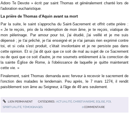
Adoro Te Devote » écrit par saint Thomas et généralement chanté lors de
l'adoration eucharistique.
La prière de Thomas d'Aquin avant sa mort
Par la suite, le saint s'approcha du Saint-Sacrement et offrit cette prière :
« Je te reçois, prix de la rédemption de mon âme, je te reçois, viatique de
mon pèlerinage. Par amour pour toi, j'ai étudié, j'ai veillé et je me suis
dépensé ; je t'ai prêché, je t'ai enseigné et je n'ai jamais rien exprimé contre
toi, et si cela s'est produit, c'était involontaire et je ne persiste pas dans
cette opinion. Et si j'ai dit quoi que ce soit de mal au sujet de ce Sacrement
ou de quoi que ce soit d'autre, je me soumets entièrement à la correction de
la sainte Église de Rome, à l'obéissance de laquelle je quitte maintenant
cette vie. »
Finalement, saint Thomas demanda avec ferveur à recevoir le sacrement de
l'onction des malades le lendemain. Peu après, le 7 mars 1274, il rendit
paisiblement son âme au Seigneur, à l'âge de 49 ans seulement.
LIEN PERMANENT
CATÉGORIES :
ACTUALITÉ
,
CHRISTIANISME
,
EGLISE
,
FOI
,
SPIRITUALITÉ
,
TÉMOIGNAGES
0
COMMENTAIRE