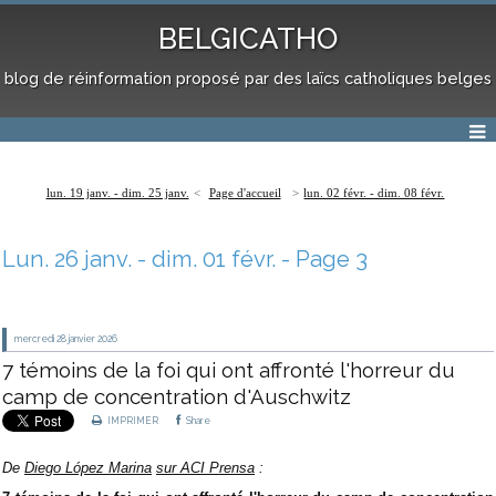
BELGICATHO
blog de réinformation proposé par des laïcs catholiques belges
lun. 19 janv. - dim. 25 janv.
Page d'accueil
lun. 02 févr. - dim. 08 févr.
Lun. 26 janv. - dim. 01 févr.
- Page 3
mercredi 28
janvier 2026
7 témoins de la foi qui ont affronté l'horreur du
camp de concentration d'Auschwitz
IMPRIMER
Share
De
Diego López Marina
sur ACI Prensa
: