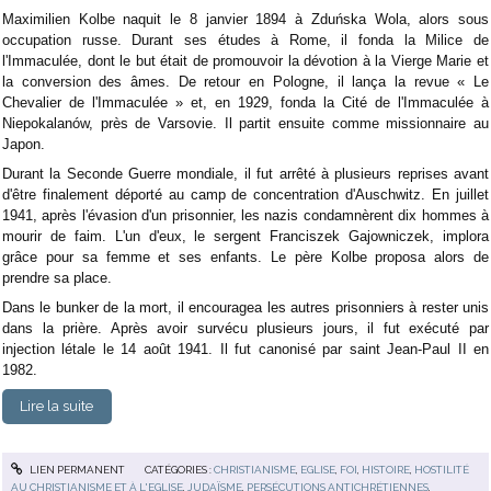
Maximilien Kolbe naquit le 8 janvier 1894 à Zduńska Wola, alors sous
occupation russe. Durant ses études à Rome, il fonda la Milice de
l'Immaculée, dont le but était de promouvoir la dévotion à la Vierge Marie et
la conversion des âmes. De retour en Pologne, il lança la revue « Le
Chevalier de l'Immaculée » et, en 1929, fonda la Cité de l'Immaculée à
Niepokalanów, près de Varsovie. Il partit ensuite comme missionnaire au
Japon.
Durant la Seconde Guerre mondiale, il fut arrêté à plusieurs reprises avant
d'être finalement déporté au camp de concentration d'Auschwitz. En juillet
1941, après l'évasion d'un prisonnier, les nazis condamnèrent dix hommes à
mourir de faim. L'un d'eux, le sergent Franciszek Gajowniczek, implora
grâce pour sa femme et ses enfants. Le père Kolbe proposa alors de
prendre sa place.
Dans le bunker de la mort, il encouragea les autres prisonniers à rester unis
dans la prière. Après avoir survécu plusieurs jours, il fut exécuté par
injection létale le 14 août 1941. Il fut canonisé par saint Jean-Paul II en
1982.
Lire la suite
LIEN PERMANENT
CATÉGORIES :
CHRISTIANISME
,
EGLISE
,
FOI
,
HISTOIRE
,
HOSTILITÉ
AU CHRISTIANISME ET À L'EGLISE
,
JUDAÏSME
,
PERSÉCUTIONS ANTICHRÉTIENNES
,