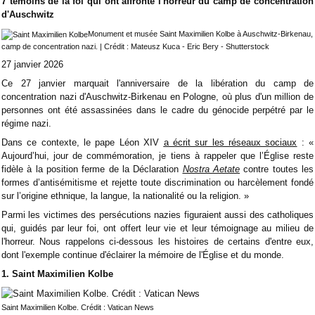
7 témoins de la foi qui ont affronté l'horreur du camp de concentration
d'Auschwitz
Monument et musée Saint Maximilien Kolbe à Auschwitz-Birkenau,
camp de concentration nazi. | Crédit : Mateusz Kuca - Eric Bery - Shutterstock
27 janvier 2026
Ce 27 janvier marquait l'anniversaire de la libération du camp de
concentration nazi d'Auschwitz-Birkenau en Pologne, où plus d'un million de
personnes ont été assassinées dans le cadre du génocide perpétré par le
régime nazi.
Dans ce contexte, le pape Léon XIV
a écrit sur les réseaux sociaux
: «
Aujourd’hui, jour de commémoration, je tiens à rappeler que l’Église reste
fidèle à la position ferme de la Déclaration
Nostra Aetate
contre toutes les
formes d’antisémitisme et rejette toute discrimination ou harcèlement fondé
sur l’origine ethnique, la langue, la nationalité ou la religion. »
Parmi les victimes des persécutions nazies figuraient aussi des catholiques
qui, guidés par leur foi, ont offert leur vie et leur témoignage au milieu de
l'horreur. Nous rappelons ci-dessous les histoires de certains d'entre eux,
dont l'exemple continue d'éclairer la mémoire de l'Église et du monde.
1. Saint Maximilien Kolbe
Saint Maximilien Kolbe. Crédit : Vatican News