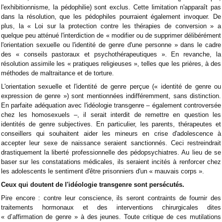
l'exhibitionnisme, la pédophilie) sont exclus. Cette limitation n'apparaît pas
dans la résolution, que les pédophiles pourraient également invoquer. De
plus, la « Loi sur la protection contre les thérapies de conversion » a
quelque peu atténué l'interdiction de « modifier ou de supprimer délibérément
l'orientation sexuelle ou l'identité de genre d'une personne » dans le cadre
des « conseils pastoraux et psychothérapeutiques ». En revanche, la
résolution assimile les « pratiques religieuses », telles que les prières, à des
méthodes de maltraitance et de torture.
L'orientation sexuelle et l'identité de genre perçue (« identité de genre ou
expression de genre ») sont mentionnées indifféremment, sans distinction.
En parfaite adéquation avec l'idéologie transgenre – également controversée
chez les homosexuels –, il serait interdit de remettre en question les
identités de genre subjectives. En particulier, les parents, thérapeutes et
conseillers qui souhaitent aider les mineurs en crise d'adolescence à
accepter leur sexe de naissance seraient sanctionnés. Ceci restreindrait
drastiquement la liberté professionnelle des pédopsychiatres. Au lieu de se
baser sur les constatations médicales, ils seraient incités à renforcer chez
les adolescents le sentiment d'être prisonniers d'un « mauvais corps ».
Ceux qui doutent de l'idéologie transgenre sont persécutés.
Pire encore : contre leur conscience, ils seront contraints de fournir des
traitements hormonaux et des interventions chirurgicales dites
« d’affirmation de genre » à des jeunes. Toute critique de ces mutilations