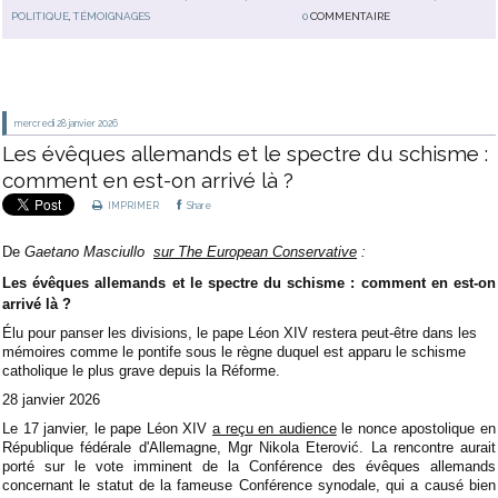
POLITIQUE
,
TÉMOIGNAGES
0
COMMENTAIRE
mercredi 28
janvier 2026
Les évêques allemands et le spectre du schisme :
comment en est-on arrivé là ?
IMPRIMER
Share
De
Gaetano Masciullo
sur The European Conservative
:
Les évêques allemands et le spectre du schisme : comment en est-on
arrivé là ?
Élu pour panser les divisions, le pape Léon XIV restera peut-être dans les
mémoires comme le pontife sous le règne duquel est apparu le schisme
catholique le plus grave depuis la Réforme.
28
janvier 2026
Le 17 janvier, le pape Léon XIV
a reçu en audience
le nonce apostolique en
République fédérale d'Allemagne, Mgr Nikola Eterović. La rencontre aurait
porté sur le vote imminent de la Conférence des évêques allemands
concernant le statut de la fameuse Conférence synodale, qui a causé bien