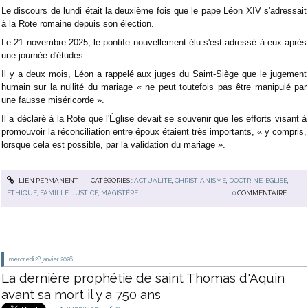
Le discours de lundi était la deuxième fois que le pape Léon XIV s'adressait
à la Rote romaine depuis son élection.
Le 21 novembre 2025, le pontife nouvellement élu s'est adressé à eux après
une journée d'études.
Il y a deux mois, Léon a rappelé aux juges du Saint-Siège que le jugement
humain sur la nullité du mariage « ne peut toutefois pas être manipulé par
une fausse miséricorde ».
Il a déclaré à la Rote que l'Église devait se souvenir que les efforts visant à
promouvoir la réconciliation entre époux étaient très importants, « y compris,
lorsque cela est possible, par la validation du mariage ».
LIEN PERMANENT
CATÉGORIES :
ACTUALITÉ
,
CHRISTIANISME
,
DOCTRINE
,
EGLISE
,
ETHIQUE
,
FAMILLE
,
JUSTICE
,
MAGISTÈRE
0
COMMENTAIRE
mercredi 28
janvier 2026
La dernière prophétie de saint Thomas d'Aquin
avant sa mort il y a 750 ans