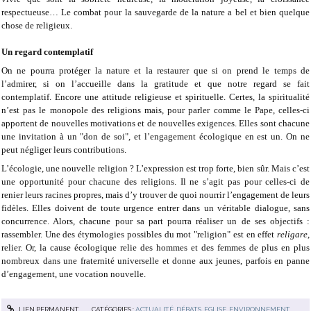
respectueuse… Le combat
pour la sauvegarde de la nature a bel et bien quelque
chose de religieux.
Un regard contemplatif
On ne pourra protéger la nature et la restaurer que si on prend le temps de
l’admirer, si on l’accueille dans la gratitude et que notre regard se fait
contemplatif. Encore une attitude religieuse et spirituelle. Certes, la
spiritualité
n’est pas le monopole des religions mais, pour parler comme le
Pape, celles-ci
apportent de nouvelles motivations et de nouvelles exigences.
Elles sont chacune
une invitation à un "don de soi", et l’engagement
écologique en est un. On ne
peut négliger leurs contributions.
L’écologie, une nouvelle religion ? L’expression est trop forte, bien sûr. Mais
c’est
une opportunité pour chacune des religions. Il ne s’agit pas pour celles-ci de
renier leurs racines propres, mais d’y trouver de quoi nourrir
l’engagement de leurs
fidèles. Elles doivent de toute urgence entrer dans un
véritable dialogue, sans
concurrence. Alors, chacune pour sa part pourra
réaliser un de ses objectifs :
rassembler. Une des étymologies possibles du
mot "religion" est en effet
religare
,
relier. Or, la cause écologique relie des
hommes et des femmes de plus en plus
nombreux dans une fraternité
universelle et donne aux jeunes, parfois en panne
d’engagement, une
vocation nouvelle.
LIEN PERMANENT
CATÉGORIES :
ACTUALITÉ
,
DÉBATS
,
EGLISE
,
ENVIRONNEMENT
,