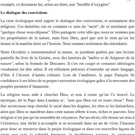
exemple, ce document fut, selon ses
dires, une
"bouffée d’oxygène"
.
Le dialogue des convictions
La crise écologique rend urgent le dialogue des convictions, et notamment
des
religions. Ces dernières ont en commun ce sens du "sacré", de ce
sentiment que
"quelque chose nous dépasse". Elles partagent cette idée que
nous ne sommes pas
les propriétaires de la nature, mais bien Dieu, quel que
soit le nom qu’on lui
donne et la manière dont on l’honore. Nous sommes
seulement des intendants.
Notre Occident a instrumentalisé la nature, se justifiant parfois par une
lecture
partielle du livre de la Genèse, avec des lunettes de
"maître et de
Seigneur de la
nature"
, selon la formule de Descartes. Il s’en est coupé et
certaines idéologies
voudraient lui dire adieu. Il est tellement précieux
d’entendre un autre langage,
d’être à l’écoute d’autres cultures. Lors de
l’audience, le pape François fit
confidence à ses hôtes de sa propre
conversion écologique grâce à la rencontre des
peuples premiers
d’Amazonie.
La religion nous aide à chercher Dieu, et non à croire qu’on l’a trouvé. Le
mystique, dit le Pape dans
Laudato si’
,
"sent que Dieu est en toute chose"
. Peut-
être avons-nous trop cherché le sacré dans les dogmes, les rites et les
hiérarchies,
alors que Dieu se manifeste dans cette nature offerte à tous,
riches et pauvres. Une
religion n’est pas qu’un ensemble de croyances. Par
ses récits, elle donne un sens à
l’existence, une tâche à accomplir et se
reconnaît dans un art de vivre. Chacune
peut donc se retrouver dans le projet
écologique et dans ces nouvelles façons de
vivre que sont la sobriété
heureuse, la modération joyeuse, la croissance