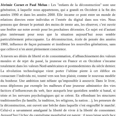
Jérémie Cornet et Paul Melun
:
Les "enfants de la déconstruction" sont une
génération, à laquelle nous appartenons, qui a grandi en Occident à la fin des
années 1990 et dans les années 2000. Elle incarne ce pont entre un monde de
relations directes entre individus et l’entrée du digital dans nos vies. Nous
pensons que dresser le portrait des moins de trente ans, les observer, c’est ouvrir
une fenêtre sur notre avenir pour les prochaines décennies. Ce sujet est d’autant
plus intéressant pour nous que la situation aujourd’hui nous semble
particulièrement préoccupante. La déconstruction, école de pensée des années
1960, influence de façon puissante et insidieuse les nouvelles générations, sans
que celles-ci n’en aient pleinement conscience.
A travers ses désirs de liberté et de consommation, d’affranchissement des valeurs
morales et de rejet du passé, la jeunesse en France et en Occident s’incarne
totalement dans les valeurs Nord-américaines et postmodernistes du siècle dernier.
La révolution technologique vient porter l’ultime pierre à cet édifice en
consacrant l’individu roi, tourné vers son bon plaisir, comme le nouveau modèle
du bonheur. Une ambition tant néfaste qu’impossible à assouvir. Dans le livre,
nous déplorons par exemple les malheurs d’une jeunesse admiratrice des vies
factices d’influenceurs du web, face auxquels leur quotidien semble si banal, si
triste et les nervures psychologiques qui se créent. En effondrant les structures
traditionnelles (la famille, la tradition, les religions, la nation…), les penseurs de
la déconstruction, ont ouvert une brèche dans laquelle s’est engouffré le marché.
Celui-ci a savamment amalgamé la liberté de vivre à la liberté de consommer.
Aujourd’hui l’échec du capitalisme mondialisé est patent ; il nous laisse seuls face