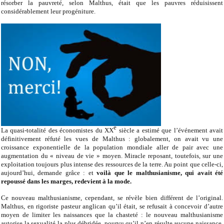
résorber la pauvreté, selon Malthus, était que les pauvres réduisissent
considérablement leur progéniture.
e
La quasi-totalité des économistes du XX
siècle a estimé que l’événement avait
définitivement réfuté les vues de Malthus : globalement, on avait vu une
croissance exponentielle de la population mondiale aller de pair avec une
augmentation du « niveau de vie » moyen. Miracle reposant, toutefois, sur une
exploitation toujours plus intense des ressources de la terre. Au point que celle-ci,
aujourd’hui, demande grâce : et
voilà que le malthusianisme, qui avait été
repoussé dans les marges, redevient à la mode.
Ce nouveau malthusianisme, cependant, se révèle bien différent de l’original.
Malthus, en rigoriste pasteur anglican qu’il était, se refusait à concevoir d’autre
moyen de limiter les naissances que la chasteté : le nouveau malthusianisme
autorise la sexualité la plus débridée, pourvu qu’il n’en résulte aucune naissance.