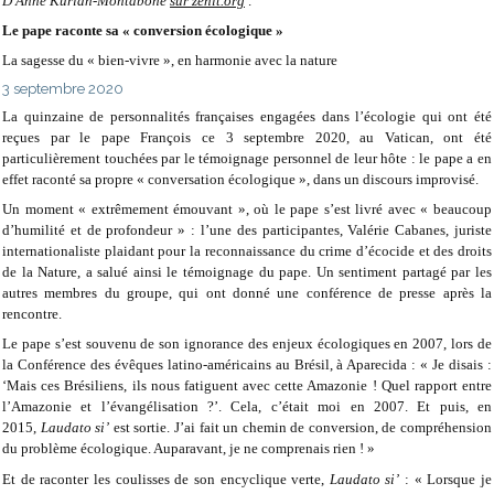
D'Anne Kurian-Montabone
sur zenit.org
:
Le pape raconte sa « conversion écologique »
La sagesse du « bien-vivre », en harmonie avec la nature
3 septembre 2020
La quinzaine de personnalités françaises engagées dans l’écologie qui ont été
reçues par le pape François ce 3 septembre 2020, au Vatican, ont été
particulièrement touchées par le témoignage personnel de leur hôte : le pape a en
effet raconté sa propre « conversation écologique », dans un discours improvisé.
Un moment « extrêmement émouvant », où le pape s’est livré avec « beaucoup
d’humilité et de profondeur » : l’une des participantes, Valérie Cabanes, juriste
internationaliste plaidant pour la reconnaissance du crime d’écocide et des droits
de la Nature, a salué ainsi le témoignage du pape. Un sentiment partagé par les
autres membres du groupe, qui ont donné une conférence de presse après la
rencontre.
Le pape s’est souvenu de son ignorance des enjeux écologiques en 2007, lors de
la Conférence des évêques latino-américains au Brésil, à Aparecida : « Je disais :
‘Mais ces Brésiliens, ils nous fatiguent avec cette Amazonie ! Quel rapport entre
l’Amazonie et l’évangélisation ?’. Cela, c’était moi en 2007. Et puis, en
2015,
Laudato si’
est sortie. J’ai fait un chemin de conversion, de compréhension
du problème écologique. Auparavant, je ne comprenais rien ! »
Et de raconter les coulisses de son encyclique verte,
Laudato si’
: « Lorsque je