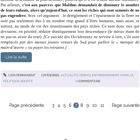
Par ailleurs,
c’est aux pauvres que Malthus demandait de diminuer le nombre
de leurs enfants, alors qu’aujourd’hui, ce sont les riches qui sont sommés de ne
pas engendrer.
Avec cet argument : le dérèglement et l’épuisement de la Terre ne
sont pas seulement dus à un nombre trop grand d’êtres humains, mais aussi, et
surtout, au mode de vie des ressortissants des pays riches. Ce sont donc eux qui
devraient, en priorité, réduire drastiquement leur descendance (le mieux étant de
ne pas en avoir du tout).
[Ce suicide des Occidentaux ne servira à rien, s’ils sont
remplacés par des masses jeunes venues du Sud pour pallier le « manque de
main-d’œuvre » ou payer les retraites.]
Lire la suite
LIEN PERMANENT
CATÉGORIES :
ACTUALITÉ
,
DÉBATS
,
ENVIRONNEMENT
,
FAMILLE
,
POLITIQUE
,
SOCIÉTÉ
0
COMMENTAIRE
Page précédente
3
4
5
6
7
8
9
10
11
Page suivante