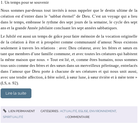
1. Un temps pour se souvenir
Nous sommes par-dessus tout invités à nous rappeler que le destin ultime de la
création est d’entrer dans le "sabbat éternel" de Dieu. C’est un voyage qui a lieu
dans le temps, embrasse le rythme des sept jours de la semaine, le cycle des sept
ans et la grande Année jubilaire concluant les sept années sabbatiques.
Le Jubilé est aussi un temps de grâce pour faire mémoire de la vocation originelle
de la création à être et à prospérer comme communauté d’amour. Nous existons
seulement à travers les relations : avec Dieu créateur, avec les frères et sœurs en
tant que membres d’une famille commune, et avec toutes les créatures qui habitent
la même maison que nous. « Tout est lié, et, comme êtres humains, nous sommes
tous unis comme des frères et des sœurs dans un merveilleux pèlerinage, entrelacés
dans l’amour que Dieu porte à chacune de ses créatures et qui nous unit aussi,
avec une tendre affection, à frère soleil, à sœur lune, à sœur rivière et à mère terre »
(LS, n. 92).
Lire la suite
LIEN PERMANENT
CATÉGORIES :
ACTUALITÉ
,
EGLISE
,
ENVIRONNEMENT
,
SPIRITUALITÉ
0
COMMENTAIRE