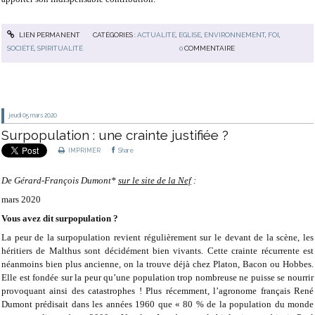
LIEN PERMANENT
CATÉGORIES :
ACTUALITÉ
,
EGLISE
,
ENVIRONNEMENT
,
FOI
,
SOCIÉTÉ
,
SPIRITUALITÉ
0
COMMENTAIRE
jeudi 05
mars 2020
Surpopulation : une crainte justifiée ?
IMPRIMER
Share
De Gérard-François Dumont*
sur le site de la Nef
:
mars 2020
Vous avez dit surpopulation ?
La peur de la surpopulation revient régulièrement sur le devant de la scène, les
héritiers de Malthus sont décidément bien vivants. Cette crainte récurrente est
néanmoins bien plus ancienne, on la trouve déjà chez Platon, Bacon ou Hobbes.
Elle est fondée sur la peur qu’une population trop nombreuse ne puisse se nourrir
provoquant ainsi des catastrophes ! Plus récemment, l’agronome français René
Dumont prédisait dans les années 1960 que « 80 % de la population du monde