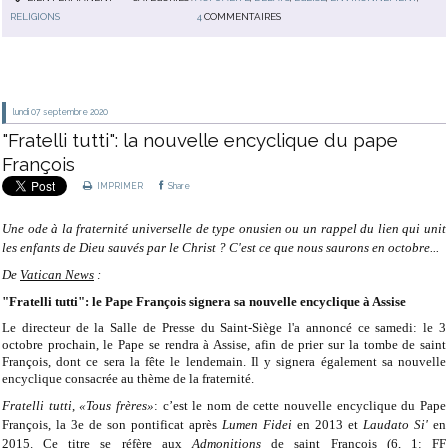
RELIGIONS
4
COMMENTAIRES
lundi 07
septembre 2020
"Fratelli tutti": la nouvelle encyclique du pape
François
IMPRIMER
Share
Une ode à la fraternité universelle de type onusien ou un rappel du lien qui unit
les enfants de Dieu sauvés par le Christ ? C'est ce que nous saurons en octobre...
De
Vatican News
:
"Fratelli tutti": le Pape François signera sa nouvelle encyclique à Assise
Le directeur de la Salle de Presse du Saint-Siège l'a annoncé ce samedi: le 3
octobre prochain, le Pape se rendra à Assise, afin de prier sur la tombe de saint
François, dont ce sera la fête le lendemain. Il y signera également sa nouvelle
encyclique consacrée au thème de la fraternité.
Fratelli tutti
,
«Tous frères»
: c’est le nom de cette nouvelle encyclique du Pape
François, la 3e de son pontificat après
Lumen Fidei
en 2013 et
Laudato Si'
en
2015. Ce titre se réfère aux
Admonitions
de saint François (6, 1: FF