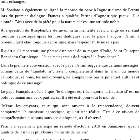
trois échanges".
M. Spadaro a également souligné la réponse du pape à l'agnosticisme de Petrini
lors du premier dialogue. Francis a qualifié Petrini d'"agnostique pieux". Il a
ajouté : "Vous avez de la piété pour la nature et c'est une attitude noble".
A la question du 8 septembre de savoir si sa mentalité avait changé ou s'il était
toujours agnostique après les trois dialogues avec le pape François, Petrini a
répondu qu'il était toujours agnostique, mais "espérons". Je ne sais pas".
Il a dit qu'il répéterait une phrase d'un saint de sa région d'Italie, Saint Giuseppe
Benedetto Cottolengo : "Je ne mets jamais de limites à la Providence."
Dans la première conversation avec le pape, Petrini suggère que certains messages,
comme celui de "Laudato si", restent complètement dans la "main du monde
catholique, et nous, les non-croyants, ne comprenons pas le potentiel culturel et
politique de ce message".
Le pape François a déclaré que "le dialogue est très important. Laudato si' est un
point commun aux deux parties, car il a été écrit pour tout le monde".
"Même les croyants, ceux qui sont ouverts à la transcendance, doivent
comprendre l'humanisme agnostique, qui est une réalité. C'est à ce niveau de
compréhension que nous pouvons dialoguer", a-t-il observé.
Petrini a également participé au synode d'octobre 2019 en Amazonie, qu'il a
qualifié de "l'un des plus beaux moments de ma vie".