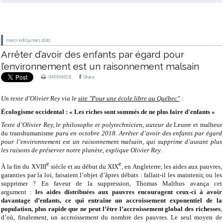
mercredi 04
mars 2020
Arrêter d’avoir des enfants par égard pour
l’environnement est un raisonnement malsain
IMPRIMER
Share
Un texte d'Olivier Rey via le
site "Pour une école libre au Québec"
:
Écologisme occidental : « Les riches sont sommés de ne plus faire d'enfants »
Texte d’Olivier Rey,
le philosophe et polytechnicien, auteur de
Leurre et malheur
du transhumanisme
paru en octobre 2018. Arrêter d’avoir des enfants par égard
pour l’environnement est un raisonnement malsain, qui supprime d’autant plus
les raisons de préserver notre planète, explique Olivier Rey
.
e
e
À la fin du XVIII
siècle et au début du XIX
, en Angleterre, les aides aux pauvres,
garanties par la loi, faisaient l’objet d’âpres débats : fallait-il les maintenir, ou les
supprimer ? En faveur de la suppression, Thomas Malthus avança cet
argument :
les aides distribuées aux pauvres encouragent ceux-ci à avoir
davantage d’enfants, ce qui entraîne un accroissement exponentiel de la
population, plus rapide que ne peut l’être l’accroissement global des richesses
,
d’où, finalement, un accroissement du nombre des pauvres. Le seul moyen de