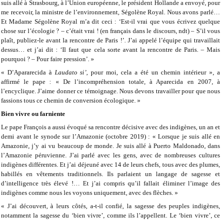
suis allé à Strasbourg, à l’Union européenne, le président Hollande a envoyé, pour
me recevoir, la ministre de l’environnement, Ségolène Royal. Nous avons parlé…
Et Madame Ségolène Royal m’a dit ceci : ‘Est-il vrai que vous écrivez quelque
chose sur l’écologie ? – c’était vrai ! (en français dans le discours, ndt) – S’il vous
plaît, publiez-le avant la rencontre de Paris !’. J’ai appelé l’équipe qui travaillait
dessus… et j’ai dit : ‘Il faut que cela sorte avant la rencontre de Paris. – Mais
pourquoi ? – Pour faire pression’. »
« D’Apararecida à
Laudato si’
, pour moi, cela a été un chemin intérieur », a
affirmé le pape : « De l’incompréhension totale, à Aparecida en 2007, à
l’encyclique. J’aime donner ce témoignage. Nous devons travailler pour que nous
fassions tous ce chemin de conversion écologique. »
Bien vivre ou farniente
Le pape François a aussi évoqué sa rencontre décisive avec des indigènes, un an et
demi avant le synode sur l’Amazonie (octobre 2019) : « Lorsque je suis allé en
Amazonie, j’y ai vu beaucoup de monde. Je suis allé à Puerto Maldonado, dans
l’Amazonie péruvienne. J’ai parlé avec les gens, avec de nombreuses cultures
indigènes différentes. Et j’ai déjeuné avec 14 de leurs chefs, tous avec des plumes,
habillés en vêtements traditionnels. Ils parlaient un langage de sagesse et
d’intelligence très élevé !… Et j’ai compris qu’il fallait éliminer l’image des
indigènes comme nous les voyons uniquement, avec des flèches. »
« J’ai découvert, à leurs côtés, a-t-il confié, la sagesse des peuples indigènes,
notamment la sagesse du ‘bien vivre’, comme ils l’appellent. Le ‘bien vivre’, ce