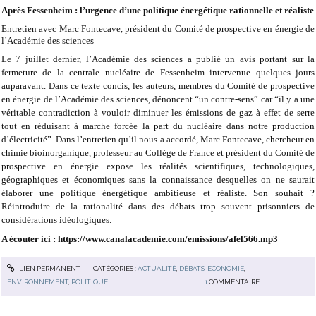
Après Fessenheim : l’urgence d’une politique énergétique rationnelle et réaliste
Entretien avec Marc Fontecave, président du Comité de prospective en énergie de
l’Académie des sciences
Le 7 juillet dernier, l’Académie des sciences a publié un avis portant sur la
fermeture de la centrale nucléaire de Fessenheim intervenue quelques jours
auparavant. Dans ce texte concis, les auteurs, membres du Comité de prospective
en énergie de l’Académie des sciences, dénoncent “un contre-sens” car “il y a une
véritable contradiction à vouloir diminuer les émissions de gaz à effet de serre
tout en réduisant à marche forcée la part du nucléaire dans notre production
d’électricité”. Dans l’entretien qu’il nous a accordé, Marc Fontecave, chercheur en
chimie bioinorganique, professeur au Collège de France et président du Comité de
prospective en énergie expose les réalités scientifiques, technologiques,
géographiques et économiques sans la connaissance desquelles on ne saurait
élaborer une politique énergétique ambitieuse et réaliste. Son souhait ?
Réintroduire de la rationalité dans des débats trop souvent prisonniers de
considérations idéologiques.
A écouter ici :
https://www.canalacademie.com/emissions/afel566.mp3
LIEN PERMANENT
CATÉGORIES :
ACTUALITÉ
,
DÉBATS
,
ECONOMIE
,
ENVIRONNEMENT
,
POLITIQUE
1
COMMENTAIRE