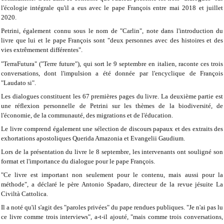
l'écologie intégrale qu'il a eus avec le pape François entre mai 2018 et juillet
2020.
Petrini, également connu sous le nom de "Carlin", note dans l'introduction du
livre que lui et le pape François sont "deux personnes avec des histoires et des
vies extrêmement différentes".
"TerraFutura" ("Terre future"), qui sort le 9 septembre en italien, raconte ces trois
conversations, dont l'impulsion a été donnée par l'encyclique de François
"Laudato si".
Les dialogues constituent les 67 premières pages du livre. La deuxième partie est
une réflexion personnelle de Petrini sur les thèmes de la biodiversité, de
l'économie, de la communauté, des migrations et de l'éducation.
Le livre comprend également une sélection de discours papaux et des extraits des
exhortations apostoliques Querida Amazonia et Evangelii Gaudium.
Lors de la présentation du livre le 8 septembre, les intervenants ont souligné son
format et l'importance du dialogue pour le pape François.
"Ce livre est important non seulement pour le contenu, mais aussi pour la
méthode", a déclaré le père Antonio Spadaro, directeur de la revue jésuite La
Civiltà Cattolica.
Il a noté qu'il s'agit des "paroles privées" du pape rendues publiques. "Je n'ai pas lu
ce livre comme trois interviews", a-t-il ajouté, "mais comme trois conversations,