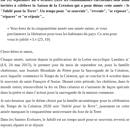
invitées à célébrer la Saison de la Création qui a pour thème cette année : le
"Jubilé pour la Terre". Un temps pour "se souvenir", "revenir", "se reposer",
"réparer" et "se réjouir"...
« Vous ferez de la cinquantième année une année sainte, et vous
proclamerez la libération pour tous les habitants du pays. Ce sera pour
vous le jubilé » Lv (25, 10)
Chers frères et sœurs,
Chaque année, surtout depuis la publication de la Lettre encyclique Laudato si’
(LS, 24 mai 2015), le premier jour du mois de septembre est, pour la famille
chrétienne, une Journée Mondiale de Prière pour la Sauvegarde de la Création,
avec laquelle commence le Temps de la Création, qui se conclut le 4 octobre dans
le souvenir de saint François d’Assise. Durant cette période, les chrétiens, dans le
monde entier, renouvellent la foi en Dieu créateur et s’unissent de façon spéciale
dans la prière et dans l’action pour la sauvegarde de la maison commune.
Je suis heureux que le thème choisi par la famille œcuménique pour la célébration
du Temps de la Création 2020 soit
"Jubilé pour la Terre"
, justement en cette
année marquant le cinquantième anniversaire du Jour de la Terre.
Dans les Saintes Ecritures, le Jubilé est un temps sacré pour se souvenir, revenir, se
reposer, réparer et se réjouir.