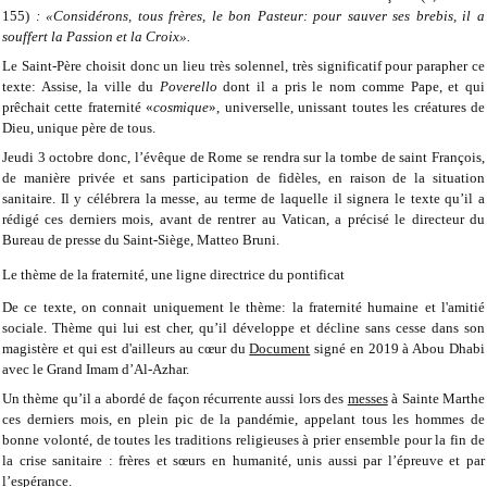
155)
: «Considérons, tous frères, le bon Pasteur: pour sauver ses brebis, il a
souffert la Passion et la Croix».
Le Saint-Père choisit donc un lieu très solennel, très significatif pour parapher ce
texte: Assise, la ville du
Poverello
dont il a pris le nom comme Pape, et qui
prêchait cette fraternité «
cosmique
», universelle, unissant toutes les créatures de
Dieu, unique père de tous.
Jeudi 3 octobre donc, l’évêque de Rome se rendra sur la tombe de saint François,
de manière privée et sans participation de fidèles, en raison de la situation
sanitaire. Il y célébrera la messe, au terme de laquelle il signera le texte qu’il a
rédigé ces derniers mois, avant de rentrer au Vatican, a précisé le directeur du
Bureau de presse du Saint-Siège, Matteo Bruni.
Le thème de la fraternité, une ligne directrice du pontificat
De ce texte, on connait uniquement le thème: la fraternité humaine et l'amitié
sociale. Thème qui lui est cher, qu’il développe et décline sans cesse dans son
magistère et qui est d'ailleurs au cœur du
Document
signé en 2019 à Abou Dhabi
avec le Grand Imam d’Al-Azhar.
Un thème qu’il a abordé de façon récurrente aussi lors des
messes
à Sainte Marthe
ces derniers mois, en plein pic de la pandémie, appelant tous les hommes de
bonne volonté, de toutes les traditions religieuses à prier ensemble pour la fin de
la crise sanitaire : frères et sœurs en humanité, unis aussi par l’épreuve et par
l’espérance.