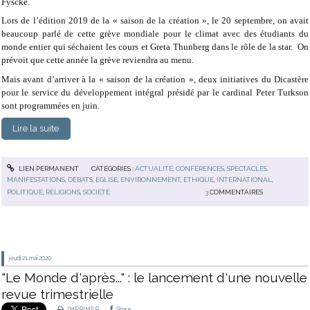
Fyscke.
Lors de l’édition 2019 de la « saison de la création », le 20 septembre, on avait
beaucoup parlé de cette grève mondiale pour le climat avec des étudiants du
monde entier qui séchaient les cours et Greta Thunberg dans le rôle de la star. On
prévoit que cette année la grève reviendra au menu.
Mais avant d’arriver à la « saison de la création », deux initiatives du Dicastère
pour le service du développement intégral présidé par le cardinal Peter Turkson
sont programmées en juin.
Lire la suite
LIEN PERMANENT
CATÉGORIES :
ACTUALITÉ
,
CONFÉRENCES, SPECTACLES,
MANIFESTATIONS
,
DÉBATS
,
EGLISE
,
ENVIRONNEMENT
,
ETHIQUE
,
INTERNATIONAL
,
POLITIQUE
,
RELIGIONS
,
SOCIÉTÉ
3
COMMENTAIRES
jeudi 21
mai 2020
"Le Monde d'après..." : le lancement d'une nouvelle
revue trimestrielle
IMPRIMER
Share