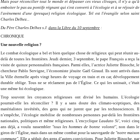
Mais pour réconcilier tout le monde et dépasser ces vieux clivages, il n'y a qu'à
emboiter le pas au pontife régnant qui s'est converti à l'écologie et à se réjouir de
l'avènement d'une (presque) religion écologique. Tel est l'évangile selon saint
Charles Delhez...
Du Père Charles Delhez s.J.
dans la Libre du 10 septembre
:
CHRONIQUE
Une nouvelle religion ?
Le combat écologique a bel et bien quelque chose de religieux
qui peut réunir au-
delà de toutes les frontières.
Jeudi dernier, 3 septembre, le pape François a reçu la
visite de quinze
personnalités françaises. Parmi elles, l’actrice Juliette Binoche, le
chercheur
Pablo Servigne, l’économiste jésuite Gaël Giraud. Ils sont arrivés dans
la Ville
éternelle après vingt heures de voyage en train et en car, développement
durable oblige. Tous ne se réclament pas de l’Église. Ce qui les unissait,
c’était
une même foi écologique.
Trop souvent les croyances religieuses ont divisé les humains. L’écologie
pourrait-elle les réconcilier ? Il y a sans doute des climato-sceptiques, des
matérialistes invétérés, des gens qui ne jurent que par les technosciences. Il
n’empêche, l’écologie mobilise de nombreuses personnes par-delà les
frontières
nationales, politiques et même religieuses. L’encyclique
Laudato Si'
, voici cinq
ans déjà, a voulu rassembler
"tous les hommes de bonne
volonté"
, non dans le
giron de l’Église, mais dans un même combat pour la
sauvegarde de
"notre maison
commune"
. Elle a séduit des gens d’autres
convictions. Pour Juliette Binoche, par