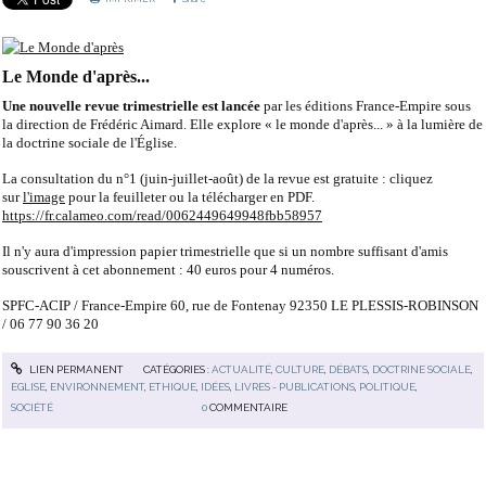
Le Monde d'après...
Une nouvelle revue trimestrielle est lancée
par les éditions France-Empire sous
la direction de Frédéric Aimard. Elle explore « le monde d'après... » à la lumière de
la doctrine sociale de l'Église.
La consultation du n°1 (juin-juillet-août) de la revue est gratuite : cliquez
sur
l'image
pour la feuilleter ou la télécharger en PDF.
https://fr.calameo.com/read/0062449649948fbb58957
Il n'y aura d'impression papier trimestrielle que si un nombre suffisant d'amis
souscrivent à cet abonnement : 40 euros pour 4 numéros.
SPFC-ACIP / France-Empire 60, rue de Fontenay 92350 LE PLESSIS-ROBINSON
/ 06 77 90 36 20
LIEN PERMANENT
CATÉGORIES :
ACTUALITÉ
,
CULTURE
,
DÉBATS
,
DOCTRINE SOCIALE
,
EGLISE
,
ENVIRONNEMENT
,
ETHIQUE
,
IDÉES
,
LIVRES - PUBLICATIONS
,
POLITIQUE
,
SOCIÉTÉ
0
COMMENTAIRE