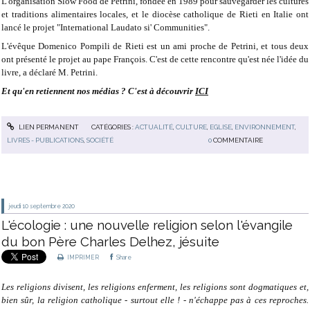
L'organisation Slow Food de Petrini, fondée en 1989 pour sauvegarder les cultures
et traditions alimentaires locales, et le diocèse catholique de Rieti en Italie ont
lancé le projet "International Laudato si' Communities".
L'évêque Domenico Pompili de Rieti est un ami proche de Petrini, et tous deux
ont présenté le projet au pape François. C'est de cette rencontre qu'est née l'idée du
livre, a déclaré M. Petrini.
Et qu'en retiennent nos médias ? C'est à découvrir
ICI
LIEN PERMANENT
CATÉGORIES :
ACTUALITÉ
,
CULTURE
,
EGLISE
,
ENVIRONNEMENT
,
LIVRES - PUBLICATIONS
,
SOCIÉTÉ
0
COMMENTAIRE
jeudi 10
septembre 2020
L'écologie : une nouvelle religion selon l'évangile
du bon Père Charles Delhez, jésuite
IMPRIMER
Share
Les religions divisent, les religions enferment, les religions sont dogmatiques et,
bien sûr, la religion catholique - surtout elle ! - n'échappe pas à ces reproches.