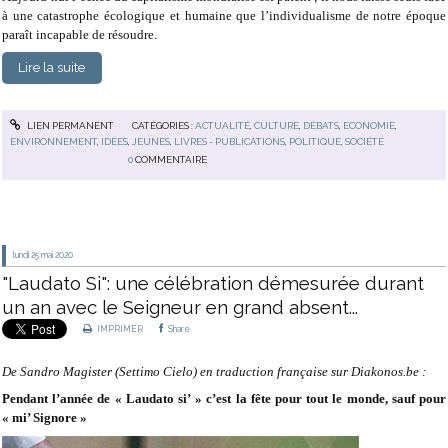
à une catastrophe écologique et humaine que l’individualisme de notre époque
paraît incapable de résoudre.
Lire la suite
LIEN PERMANENT
CATÉGORIES :
ACTUALITÉ
,
CULTURE
,
DÉBATS
,
ECONOMIE
,
ENVIRONNEMENT
,
IDÉES
,
JEUNES
,
LIVRES - PUBLICATIONS
,
POLITIQUE
,
SOCIÉTÉ
0
COMMENTAIRE
lundi 25
mai 2020
"Laudato Si": une célébration démesurée durant
un an avec le Seigneur en grand absent...
IMPRIMER
Share
De Sandro Magister (Settimo Cielo) en traduction française sur Diakonos.be :
Pendant l’année de « Laudato si’ » c’est la fête pour tout le monde, sauf pour
« mi’ Signore »