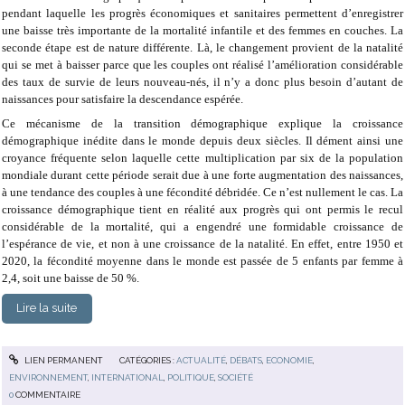
pendant laquelle les progrès économiques et sanitaires permettent d’enregistrer
une baisse très importante de la mortalité infantile et des femmes en couches. La
seconde étape est de nature différente. Là, le changement provient de la natalité
qui se met à baisser parce que les couples ont réalisé l’amélioration considérable
des taux de survie de leurs nouveau-nés, il n’y a donc plus besoin d’autant de
naissances pour satisfaire la descendance espérée.
Ce mécanisme de la transition démographique explique la croissance
démographique inédite dans le monde depuis deux siècles. Il dément ainsi une
croyance fréquente selon laquelle cette multiplication par six de la population
mondiale durant cette période serait due à une forte augmentation des naissances,
à une tendance des couples à une fécondité débridée. Ce n’est nullement le cas. La
croissance démographique tient en réalité aux progrès qui ont permis le recul
considérable de la mortalité, qui a engendré une formidable croissance de
l’espérance de vie, et non à une croissance de la natalité. En effet, entre 1950 et
2020, la fécondité moyenne dans le monde est passée de 5 enfants par femme à
2,4, soit une baisse de 50 %.
Lire la suite
LIEN PERMANENT
CATÉGORIES :
ACTUALITÉ
,
DÉBATS
,
ECONOMIE
,
ENVIRONNEMENT
,
INTERNATIONAL
,
POLITIQUE
,
SOCIÉTÉ
0
COMMENTAIRE