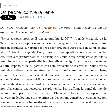
jeudi 23
avril 2020
Un péché "contre la Terre"
IMPRIMER
Share
Du Pape François lors de l'
Audience Générale (
Bibliothèque du palais
apostolique), le mercredi 22 avril 2020 :
ème
"Frères et sœurs, nous célébrons aujourd’hui la 50
Journée Mondiale de la
Terre, une occasion pour renouveler notre engagement à aimer et protéger notre
maison commune. L’homme est tiré de la terre, mais Dieu a mis en lui un
souffle
vital
. Créés à l’
image de Dieu
, nous sommes appelés à respecter toutes les
créatures, à en prendre soin, et, à l’exemple de Jésus, à avoir compassion pour tous
nos frères et sœurs, en particulier les plus faibles. Par égoïsme, nous avons manqué
à notre responsabilité de gardien et d’administrateur de la création. Nous l’avons
polluée et pillée commettant ainsi une faute contre la terre, contre notre prochain,
et contre le créateur qui, cependant, pourvoit à chacun et veut que nous vivions
ensemble, dans la prospérité. Pour retrouver un rapport harmonieux avec la terre et
l’humanité, il nous faut considérer de manière nouvelle notre maison commune :
non plus comme une ressource à exploiter. La Bible affirme la bonté du monde
naturel créé par Dieu pour soutenir l’humanité. Nous devons opérer une
conversion écologique qui s’exprime par des actions concrètes et communes, non
seulement au niveau international, mais aussi personnel : chacun de nous peut
apporter son indispensable contribution."