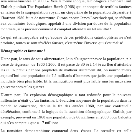
sera sous-alimentée en 2000 ». Vers la même époque, le biologiste américain Paul
Ehrlich publiait The Population Bomb (1968) qui annonçait de terribles famines
en raison de la surpopulation voyant un cinquième de la population disparaître à
l’horizon 1980 faute de nourriture. Citons encore James Loverlock qui, se référant
aux contraintes écologiques, appelait à une division par douze de la population
mondiale, sans préciser comment il comptait atteindre un tel résultat !
Ce qui est remarquable est qu’aucune de ces prédictions catastrophistes ne s’est
produite, toutes se sont révélées fausses, c’est même l’inverse qui s’est réalisé.
Démographie et fantasme !
D’une part, le taux de sous-alimentation, loin d’augmenter avec la population, n’a
cessé de régresser : de 1966 à 2000 il est passé de 30 % à 14 % au lieu d’atteindre
les 80 % prévus par nos prophètes de malheur. Autrement dit, on nourrit mieux
aujourd’hui une population de 7,5 milliards d’hommes que jadis une population
mondiale bien plus faible. Et la malnutrition serait plus faible sans les mauvaises
gouvernances et les guerres.
D’autre part, l’« explosion démographique » tant redoutée pour le nouveau
millénaire n’était qu’un fantasme. L’évolution moyenne de la population dans le
monde se caractérise, depuis la fin des années 1960, par une continuelle
décélération, conforme à la logique de la transition démographique. Ehrlich, par
exemple, prévoyait en 1968 une population de 66 millions en 2000 pour Calcutta
qui n’en compte « que » 17 millions.
La transition démographique comprend deux étapes. La première est celle