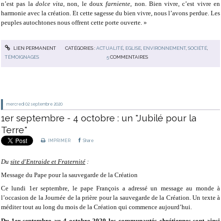
n’est pas la
dolce vita
, non, le doux
farniente
, non. Bien vivre, c’est vivre en
harmonie avec la création. Et cette sagesse du bien vivre, nous l’avons perdue. Les
peuples autochtones nous offrent cette porte ouverte. »
LIEN PERMANENT
CATÉGORIES :
ACTUALITÉ
,
EGLISE
,
ENVIRONNEMENT
,
SOCIÉTÉ
,
TÉMOIGNAGES
5
COMMENTAIRES
mercredi 02
septembre 2020
1er septembre - 4 octobre : un "Jubilé pour la
Terre"
IMPRIMER
Share
Du
site d'Entraide et Fraternité
:
Message du Pape pour la sauvegarde de la Création
Ce lundi 1er septembre, le pape François a adressé un message au monde à
l’occasion de la Journée de la prière pour la sauvegarde de la Création. Un texte à
méditer tout au long du mois de la Création qui commence aujourd’hui.
Du 1er septembre au 4 octobre 2020 les communautés chrétiennes sont ainsi