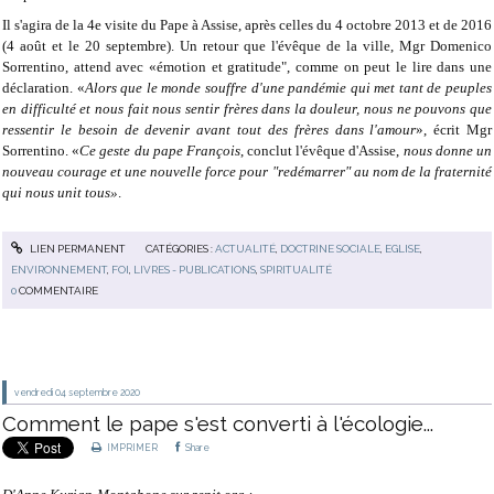
Il s'agira de la 4e visite du Pape à Assise, après celles du 4 octobre 2013 et de 2016
(4 août et le 20 septembre). Un retour que l'évêque de la ville, Mgr Domenico
Sorrentino, attend avec «émotion et gratitude", comme on peut le lire dans une
déclaration. «
Alors que le monde souffre d'une pandémie qui met tant de peuples
en difficulté et nous fait nous sentir frères dans la douleur, nous ne pouvons que
ressentir le besoin de devenir avant tout des frères dans l'amour
», écrit Mgr
Sorrentino. «
Ce geste du pape François
, conclut l'évêque d'Assise,
nous donne un
nouveau courage et une nouvelle force pour "redémarrer" au nom de la fraternité
qui nous unit tous»
.
LIEN PERMANENT
CATÉGORIES :
ACTUALITÉ
,
DOCTRINE SOCIALE
,
EGLISE
,
ENVIRONNEMENT
,
FOI
,
LIVRES - PUBLICATIONS
,
SPIRITUALITÉ
0
COMMENTAIRE
vendredi 04
septembre 2020
Comment le pape s'est converti à l'écologie...
IMPRIMER
Share