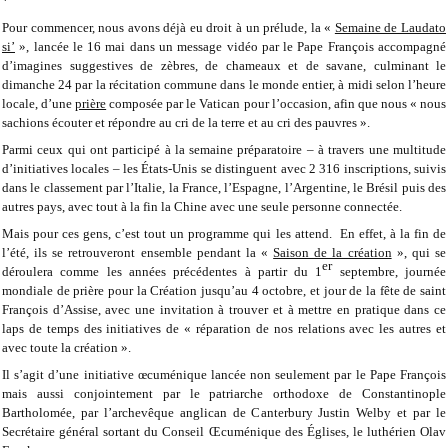
*
Pour commencer, nous avons déjà eu droit à un prélude, la «
Semaine de Laudato
si’
», lancée le 16 mai dans un message vidéo par le Pape François accompagné
d’imagines suggestives de zèbres, de chameaux et de savane, culminant le
dimanche 24 par la récitation commune dans le monde entier, à midi selon l’heure
locale, d’une
prière
composée par le Vatican pour l’occasion, afin que nous « nous
sachions écouter et répondre au cri de la terre et au cri des pauvres ».
Parmi ceux qui ont participé à la semaine préparatoire – à travers une multitude
d’initiatives locales – les États-Unis se distinguent avec 2 316 inscriptions, suivis
dans le classement par l’Italie, la France, l’Espagne, l’Argentine, le Brésil puis des
autres pays, avec tout à la fin la Chine avec une seule personne connectée.
Mais pour ces gens, c’est tout un programme qui les attend. En effet, à la fin de
l’été, ils se retrouveront ensemble pendant la «
Saison de la création
», qui se
er
déroulera comme les années précédentes à partir du 1
septembre, journée
mondiale de prière pour la Création jusqu’au 4 octobre, et jour de la fête de saint
François d’Assise, avec une invitation à trouver et à mettre en pratique dans ce
laps de temps des initiatives de « réparation de nos relations avec les autres et
avec toute la création ».
Il s’agit d’une initiative œcuménique lancée non seulement par le Pape François
mais aussi conjointement par le patriarche orthodoxe de Constantinople
Bartholomée, par l’archevêque anglican de Canterbury Justin Welby et par le
Secrétaire général sortant du Conseil Œcuménique des Églises, le luthérien Olav