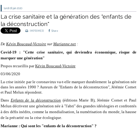
lundi 08
juin 2020
La crise sanitaire et la génération des "enfants de
la déconstruction"
IMPRIMER
Share
De
Kévin Boucaud-Victoire
sur
Marianne.net
:
Covid-19 : "Cette crise sanitaire, qui deviendra économique, risque de
marquer une génération"
Propos recueillis par
Kévin Boucaud-Victoire
03/06/2020
La crise initiée par le coronavirus va-t-elle marquer durablement la génération née
dans les années 1990 ? Auteurs de "Enfants de la déconstruction", Jérémie Cornet
et Paul Melun répondent.
Dans
Enfants de la déconstruction
(éditions Marie B), Jérémie Cornet et Paul
Melun décrivent une génération née à "l'abri" des grandes idéologies et confrontés
à des défis inédits, comme la mondialisation, la numérisation du monde, la hausse
de la précarité ou la crise écologique.
Marianne : Qui sont les "enfants de la déconstruction" ?