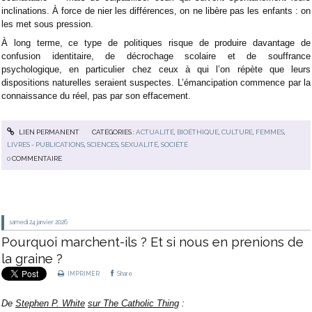
inclinations. À force de nier les différences, on ne libère pas les enfants : on
les met sous pression.
À long terme, ce type de politiques risque de produire davantage de
confusion identitaire, de décrochage scolaire et de souffrance
psychologique, en particulier chez ceux à qui l’on répète que leurs
dispositions naturelles seraient suspectes. L’émancipation commence par la
connaissance du réel, pas par son effacement.
LIEN PERMANENT
CATÉGORIES :
ACTUALITÉ
,
BIOÉTHIQUE
,
CULTURE
,
FEMMES
,
LIVRES - PUBLICATIONS
,
SCIENCES
,
SEXUALITÉ
,
SOCIÉTÉ
0
COMMENTAIRE
samedi 24
janvier 2026
Pourquoi marchent-ils ? Et si nous en prenions de
la graine ?
IMPRIMER
Share
De
Stephen P. White
sur The Catholic Thing
: