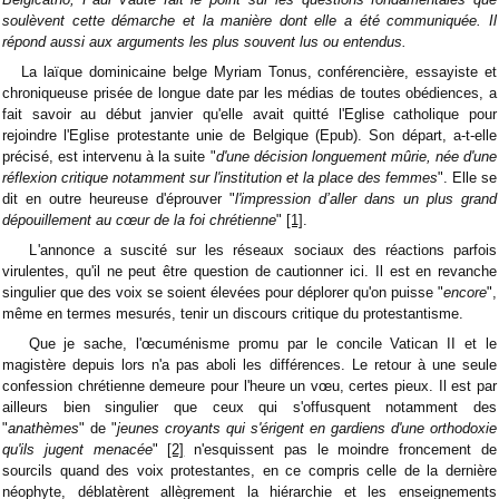
soulèvent cette démarche et la manière dont elle a été communiquée. Il
répond aussi aux arguments les plus souvent lus ou entendus.
La laïque dominicaine belge Myriam Tonus, conférencière, essayiste et
chroniqueuse prisée de longue date par les médias de toutes obédiences, a
fait savoir au début janvier qu'elle avait quitté l'Eglise catholique pour
rejoindre l'Eglise protestante unie de Belgique (Epub). Son départ, a-t-elle
précisé, est intervenu à la suite "
d'une décision longuement mûrie, née d'une
réflexion critique notamment sur l'institution et la place des femmes
". Elle se
dit en outre heureuse d'éprouver "
l'impression d’aller dans un plus grand
dépouillement au cœur de la foi chrétienne
"
[1]
.
L'annonce a suscité sur les réseaux sociaux des réactions parfois
virulentes, qu'il ne peut être question de cautionner ici. Il est en revanche
singulier que des voix se soient élevées pour déplorer qu'on puisse "
encore
",
même en termes mesurés, tenir un discours critique du protestantisme.
Que je sache, l'œcuménisme promu par le concile Vatican II et le
magistère depuis lors n'a pas aboli les différences. Le retour à une seule
confession chrétienne demeure pour l'heure un vœu, certes pieux. Il est par
ailleurs bien singulier que ceux qui s'offusquent notamment des
"
anathèmes
" de "
jeunes croyants qui s'érigent en gardiens d'une orthodoxie
qu'ils jugent menacée
"
[2]
n'esquissent pas le moindre froncement de
sourcils quand des voix protestantes, en ce compris celle de la dernière
néophyte, déblatèrent allègrement la hiérarchie et les enseignements