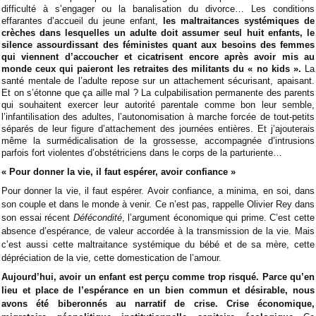
difficulté à s’engager ou la banalisation du divorce… Les conditions
effarantes d’accueil du jeune enfant,
les maltraitances systémiques de
crèches dans lesquelles un adulte doit assumer seul huit enfants, le
silence assourdissant des féministes quant aux besoins des femmes
qui viennent d’accoucher et cicatrisent encore après avoir mis au
monde ceux qui paieront les retraites des militants du « no kids ».
La
santé mentale de l’adulte repose sur un attachement sécurisant, apaisant.
Et on s’étonne que ça aille mal ? La culpabilisation permanente des parents
qui souhaitent exercer leur autorité parentale comme bon leur semble,
l’infantilisation des adultes, l’autonomisation à marche forcée de tout-petits
séparés de leur figure d’attachement des journées entières. Et j’ajouterais
même la surmédicalisation de la grossesse, accompagnée d’intrusions
parfois fort violentes d’obstétriciens dans le corps de la parturiente…
« Pour donner la vie, il faut espérer, avoir confiance »
Pour donner la vie, il faut espérer. Avoir confiance, a minima, en soi, dans
son couple et dans le monde à venir. Ce n’est pas, rappelle Olivier Rey dans
son essai récent
Défécondité
, l’argument économique qui prime. C’est cette
absence d’espérance, de valeur accordée à la transmission de la vie. Mais
c’est aussi cette maltraitance systémique du bébé et de sa mère, cette
dépréciation de la vie, cette domestication de l’amour.
Aujourd’hui, avoir un enfant est perçu comme trop risqué. Parce qu’en
lieu et place de l’espérance en un bien commun et désirable, nous
avons été biberonnés au narratif de crise. Crise économique,