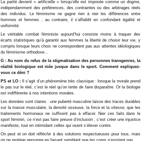
La parité devient « artificielle » lorsqu’elle est imposée comme un dogme,
indépendamment des préférences, des contraintes ou des arbitrages réels
des individus. Le féminisme ne gagne rien à nier les différences entre
hommes et femmes ; au contraire, il s’affaiblit en confondant égalité et
uniformité.
Le véritable combat féministe aujourd’hui consiste moins à traquer des
écarts statistiques qu’à garantir aux femmes la liberté de choisir leur vie, y
compris lorsque leurs choix ne correspondent pas aux attentes idéologiques
du féminisme orthodoxe…
G : Au nom du refus de la stigmatisation des personnes transgenres, la
réalité biologique est niée jusque dans le sport. Comment expliquez-
vous ce déni ?
PS et LO :
Il s’agit d’un phénomène très classique : lorsque la morale prend
le pas sur le réel, c’est le réel qu’on tente de faire disparaître. Or la biologie
est indifférente à nos intentions morales.
Les données sont claires : une puberté masculine laisse des traces durables
sur la masse musculaire, la densité osseuse, la force et la vitesse, que les
traitements hormonaux ne suffisent pas à effacer. Nier ces faits dans le
sport féminin, ce n’est pas faire preuve d’inclusion ; c’est créer une injustice
manifeste, tout en intimidant celles qui osent s’élever contre.
On peut et on doit réfléchir à des solutions respectueuses pour tous, mais
on ne protège personne en faisant semblant que les corps n’existent pas.