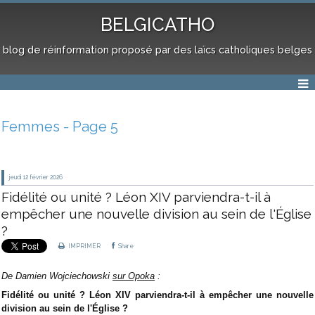
BELGICATHO
blog de réinformation proposé par des laïcs catholiques belges
Femmes - Page 5
jeudi 12
février 2026
Fidélité ou unité ? Léon XIV parviendra-t-il à
empêcher une nouvelle division au sein de l'Église
?
IMPRIMER
Share
De
Damien Wojciechowski
sur Opoka
:
Fidélité ou unité ? Léon XIV parviendra-t-il à empêcher une nouvelle
division au sein de l'Église ?