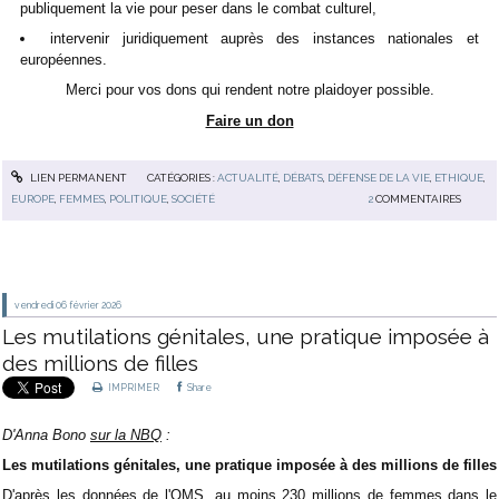
publiquement la vie pour peser dans le combat culturel,
intervenir juridiquement auprès des instances nationales et
européennes.
Merci pour vos dons qui rendent notre plaidoyer possible.
Faire un don
LIEN PERMANENT
CATÉGORIES :
ACTUALITÉ
,
DÉBATS
,
DÉFENSE DE LA VIE
,
ETHIQUE
,
EUROPE
,
FEMMES
,
POLITIQUE
,
SOCIÉTÉ
2
COMMENTAIRES
vendredi 06
février 2026
Les mutilations génitales, une pratique imposée à
des millions de filles
IMPRIMER
Share
D'Anna Bono
sur la NBQ
:
Les mutilations génitales, une pratique imposée à des millions de filles
D'après les données de l'OMS, au moins 230 millions de femmes dans le