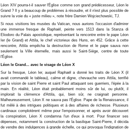
Léon XIV pourra-t-il sauver l'Église comme son grand prédécesseur, Léon le
Grand ? Il y a beaucoup de problèmes à résoudre, et il n'est plus possible de
suivre la voie du « juste milieu », note frère Damien Wojciechowski, TJ.
Si nous visitions les musées du Vatican, nous aurions l'occasion d'admirer
une immense fresque de Raphaël, peinte vers 1513 dans la Stanza di
Eliodoro du Palais apostolique, représentant la rencontre entre le pape Léon
Ier (le Grand) et Attila, le chef victorieux des Huns, en 452. Grâce à cette
rencontre, Attila empêcha la destruction de Rome et le pape sauva non
seulement la Ville éternelle, mais aussi le Saint-Siège, centre de toute
l'Église.
Léon le Grand... avec le visage de Léon X
Sur la fresque, Léon Ier, auquel Raphaël a donné les traits de Léon X (il
avait commandé le tableau), calme et digne, chevauche vers Attila, terrifié
par la vision de saint Pierre et saint Paul attaquant ses guerriers, l'épée à la
main. En réalité, Léon était probablement moins sûr de lui, ou plutôt, il
implorait la clémence d'Attila, qui, bien sûr, ne craignait personne.
Malheureusement, Léon X ne sauva pas l'Église. Pape de la Renaissance, il
fut mêlé à des intrigues politiques et à des affaires de richesse. Plusieurs
cardinaux complotèrent même pour l'empoisonner, et après avoir découvert
la conspiration, Léon X condamna l'un d'eux à mort. Pour financer ses
dépenses, notamment la construction de la basilique Saint-Pierre, il décida
de vendre des indulgences à grande échelle, ce qui provoqua l'indignation de