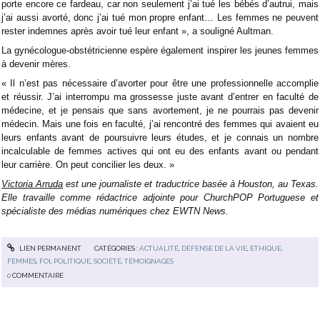
porte encore ce fardeau, car non seulement j’ai tué les bébés d’autrui, mais
j’ai aussi avorté, donc j’ai tué mon propre enfant… Les femmes ne peuvent
rester indemnes après avoir tué leur enfant », a souligné Aultman.
La gynécologue-obstétricienne espère également inspirer les jeunes femmes
à devenir mères.
« Il n’est pas nécessaire d’avorter pour être une professionnelle accomplie
et réussir. J’ai interrompu ma grossesse juste avant d’entrer en faculté de
médecine, et je pensais que sans avortement, je ne pourrais pas devenir
médecin. Mais une fois en faculté, j’ai rencontré des femmes qui avaient eu
leurs enfants avant de poursuivre leurs études, et je connais un nombre
incalculable de femmes actives qui ont eu des enfants avant ou pendant
leur carrière. On peut concilier les deux. »
Victoria Arruda
est une journaliste et traductrice basée à Houston, au Texas.
Elle travaille comme rédactrice adjointe pour ChurchPOP Portuguese et
spécialiste des médias numériques chez EWTN News.
LIEN PERMANENT
CATÉGORIES :
ACTUALITÉ
,
DÉFENSE DE LA VIE
,
ETHIQUE
,
FEMMES
,
FOI
,
POLITIQUE
,
SOCIÉTÉ
,
TÉMOIGNAGES
0
COMMENTAIRE