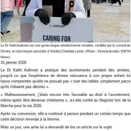
Le Dr Kathi Aultman est une gynécologue-obstétricienne retraitée, certifiée par le conseil de
l'Ordre, et chercheuse associée à l'Institut Charlotte Lozier. (Photo : Victoria Arruda / EWTN
News)
31 janvier 2026
Le Dr Kathi Aultman a pratiqué des avortements pendant des années,
jusqu'à ce que l'expérience de donner naissance à son propre enfant lui
fasse comprendre qu'elle ne pouvait pas « tuer des bébés simplement parce
qu'ils n'étaient pas désirés ».
« Malheureusement, j’étais encore très favorable au droit à l’avortement,
même après être devenue chrétienne », a-t-elle confié au Register lors de la
Marche pour la vie 2026.
Après sa conversion, elle a continué à penser pendant un certain temps que
cette décision revenait à la femme.
Mais un jour, une amie lui a demandé de lire un article sur le sujet.