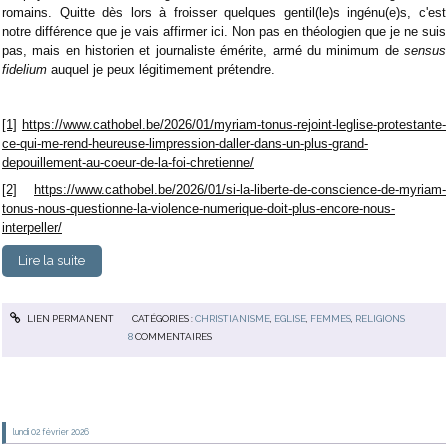
romains. Quitte dès lors à froisser quelques gentil(le)s ingénu(e)s, c'est
notre différence que je vais affirmer ici. Non pas en théologien que je ne suis
pas, mais en historien et journaliste émérite, armé du minimum de
sensus
fidelium
auquel je peux légitimement prétendre.
[1]
https://www.cathobel.be/2026/01/myriam-tonus-rejoint-leglise-protestante-
ce-qui-me-rend-heureuse-limpression-daller-dans-un-plus-grand-
depouillement-au-coeur-de-la-foi-chretienne/
[2]
https://www.cathobel.be/2026/01/si-la-liberte-de-conscience-de-myriam-
tonus-nous-questionne-la-violence-numerique-doit-plus-encore-nous-
interpeller/
Lire la suite
LIEN PERMANENT
CATÉGORIES :
CHRISTIANISME
,
EGLISE
,
FEMMES
,
RELIGIONS
8
COMMENTAIRES
lundi 02
février 2026