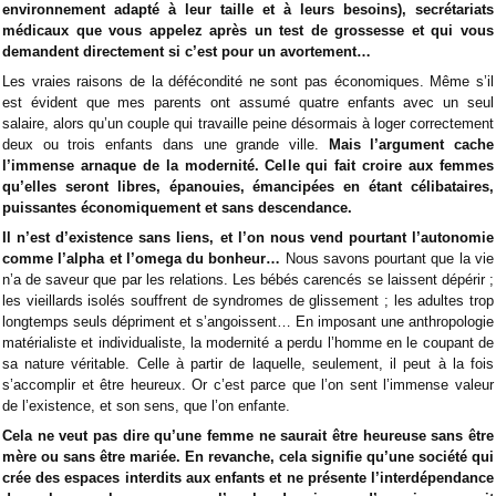
environnement adapté à leur taille et à leurs besoins), secrétariats
médicaux que vous appelez après un test de grossesse et qui vous
demandent directement si c’est pour un avortement…
Les vraies raisons de la défécondité ne sont pas économiques. Même s’il
est évident que mes parents ont assumé quatre enfants avec un seul
salaire, alors qu’un couple qui travaille peine désormais à loger correctement
deux ou trois enfants dans une grande ville.
Mais l’argument cache
l’immense arnaque de la modernité. Celle qui fait croire aux femmes
qu’elles seront libres, épanouies, émancipées en étant célibataires,
puissantes économiquement et sans descendance.
Il n’est d’existence sans liens, et l’on nous vend pourtant l’autonomie
comme l’alpha et l’omega du bonheur…
Nous savons pourtant que la vie
n’a de saveur que par les relations. Les bébés carencés se laissent dépérir ;
les vieillards isolés souffrent de syndromes de glissement ; les adultes trop
longtemps seuls dépriment et s’angoissent… En imposant une anthropologie
matérialiste et individualiste, la modernité a perdu l’homme en le coupant de
sa nature véritable. Celle à partir de laquelle, seulement, il peut à la fois
s’accomplir et être heureux. Or c’est parce que l’on sent l’immense valeur
de l’existence, et son sens, que l’on enfante.
Cela ne veut pas dire qu’une femme ne saurait être heureuse sans être
mère ou sans être mariée. En revanche, cela signifie qu’une société qui
crée des espaces interdits aux enfants et ne présente l’interdépendance