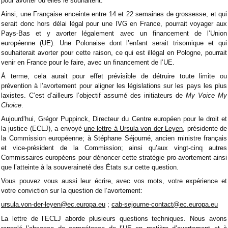
pour avorter où elles le souhaitent.
Ainsi, une Française enceinte entre 14 et 22 semaines de grossesse, et qui
serait donc hors délai légal pour une IVG en France, pourrait voyager aux
Pays-Bas et y avorter légalement avec un financement de l’Union
européenne (UE). Une Polonaise dont l’enfant serait trisomique et qui
souhaiterait avorter pour cette raison, ce qui est illégal en Pologne, pourrait
venir en France pour le faire, avec un financement de l’UE.
À terme, cela aurait pour effet prévisible de détruire toute limite ou
prévention à l’avortement pour aligner les législations sur les pays les plus
laxistes. C’est d’ailleurs l’objectif assumé des initiateurs de
My Voice My
Choice
.
Aujourd’hui, Grégor Puppinck, Directeur du Centre européen pour le droit et
la justice (ECLJ), a envoyé
une lettre à Ursula von der Leyen
, présidente de
la Commission européenne; à Stéphane Séjourné, ancien ministre français
et vice-président de la Commission; ainsi qu’aux vingt-cinq autres
Commissaires européens pour dénoncer cette stratégie pro-avortement ainsi
que l’atteinte à la souveraineté des États sur cette question.
Vous pouvez vous aussi leur écrire, avec vos mots, votre expérience et
votre conviction sur la question de l’avortement:
ursula.von-der-leyen@ec.europa.eu
;
cab-sejourne-contact@ec.europa.eu
La lettre de l’ECLJ aborde plusieurs questions techniques. Nous avons