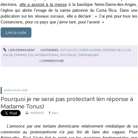
élections,
elle a assisté à la messe
à la basilique Notre-Dame-des-Anges,
l’église qui abrite l’image de la sainte patronne du Costa Rica. Dans une
publication sur les réseaux sociaux, elle a déclaré : « J’ai prié pour tous les
Costariciens, pour ce pays que j’aime tant, pour l’avenir. »
Lire la suite
LIEN PERMANENT
CATÉGORIES :
ACTUALITÉ
,
CHRISTIANISME
,
DÉFENSE DE LA VIE
,
EGLISE
,
FEMMES
,
FOI
,
INTERNATIONAL
,
POLITIQUE
,
TÉMOIGNAGES
0
COMMENTAIRE
lundi 02
février 2026
Pourquoi je ne serai pas protestant (en réponse à
Madame Tonus)
IMPRIMER
Share
L'annonce par une tertiaire dominicaine relativement médiatique de sa
conversion au protestantisme n'a pas fini de faire des vagues. Pour
Belgicatho, Paul Vaute fait le point sur les questions fondamentales que