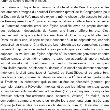
femmes selon le même principe.
La Fraternité critique le « pluralisme doctrinal » de l'ère François et les
déclarations étranges du cardinal Fernandez (préfet de la Congrégation pour
la Doctrine de la Foi), mais elle exige la même chose : elle accepte tel point
de l'enseignement de l'Église et en rejette tel autre, elle adhère à tel autre.
La Fraternité souhaite créer une Église parallèle avec sa propre doctrine,
des évêques indépendants de Rome, une liturgie différente, etc. C'est
précisément ce que veulent les membres du Chemin synodal allemand.
Dans les deux cas, le pape ne peut consentir à un tel séparatisme, car cela
conduirait au chaos et à la division. Les lefebvristes se comportent comme
un enfant capricieux qui n'obéit à ses parents que s'ils cèdent à tous ses
caprices. Ils veulent une Église séparée où ils pourraient gouverner en toute
indépendance, et en même temps, le pape leur accorderait une orthodoxie
inconditionnelle et confirmerait la vertu d'obéissance. Ils usurpent
l'infaillibilité papale, se placent au-dessus d'un concile validement convoqué,
méprisent le droit canonique et l'autorité du Saint-Siège, et se présentent,
par-dessus tout, comme de fidèles serviteurs de l'Église et les gardiens de
la Tradition. Ils prétendent qu'il existe un état de nécessité (comme, par
exemple, durant la Révolution mexicaine) et que les fidèles n'ont pas accès
à des sacrements validement administrés (ce qui expliquerait pourquoi les
évêques doivent être ordonnés sans l'accord du Vatican). En réalité, ils se
comportent comme une secte qui rejette les sacrements administrés dans
l'Église (à l'instar des docètes du christianisme primitif). Il vaudrait mieux
pour eux qu'ils élisent leur propre pape, qui approuverait tout à leur place…