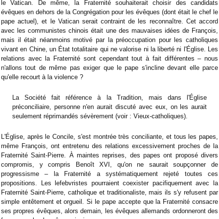
le Vatican. De même, la Fraternité souhaiterait choisir des candidats
évêques en dehors de la Congrégation pour les évêques (dont était le chef le
pape actuel), et le Vatican serait contraint de les reconnaître. Cet accord
avec les communistes chinois était une des mauvaises idées de François,
mais il était néanmoins motivé par la préoccupation pour les catholiques
vivant en Chine, un État totalitaire qui ne valorise ni la liberté ni l'Église. Les
relations avec la Fraternité sont cependant tout à fait différentes – nous
n'allons tout de même pas exiger que le pape s'incline devant elle parce
qu'elle recourt à la violence ?
La Société fait référence à la Tradition, mais dans l'Église
préconciliaire, personne n'en aurait discuté avec eux, on les aurait
seulement réprimandés sévèrement (voir : Vieux-catholiques).
L'Église, après le Concile, s'est montrée très conciliante, et tous les papes,
même François, ont entretenu des relations excessivement proches de la
Fraternité Saint-Pierre. À maintes reprises, des papes ont proposé divers
compromis, y compris Benoît XVI, qu'on ne saurait soupçonner de
progressisme – la Fraternité a systématiquement rejeté toutes ces
propositions. Les lefebvristes pourraient coexister pacifiquement avec la
Fraternité Saint-Pierre, catholique et traditionaliste, mais ils s'y refusent par
simple entêtement et orgueil. Si le pape accepte que la Fraternité consacre
ses propres évêques, alors demain, les évêques allemands ordonneront des