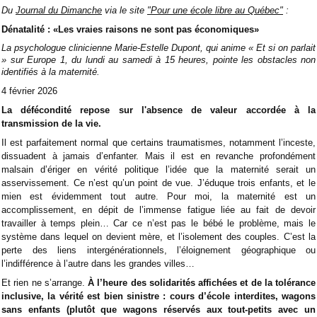
Du
Journal du Dimanche
via le site
"Pour une école libre au Québec"
:
Dénatalité : «Les vraies raisons ne sont pas économiques»
La psychologue clinicienne Marie-Estelle Dupont, qui anime « Et si on parlait
» sur Europe 1, du lundi au samedi à 15 heures, pointe les obstacles non
identifiés à la maternité.
4 février 2026
La défécondité repose sur l'absence de valeur accordée à la
transmission de la vie.
Il est parfaitement normal que certains traumatismes, notamment l’inceste,
dissuadent à jamais d’enfanter. Mais il est en revanche profondément
malsain d’ériger en vérité politique l’idée que la maternité serait un
asservissement. Ce n’est qu’un point de vue. J’éduque trois enfants, et le
mien est évidemment tout autre. Pour moi, la maternité est un
accomplissement, en dépit de l’immense fatigue liée au fait de devoir
travailler à temps plein… Car ce n’est pas le bébé le problème, mais le
système dans lequel on devient mère, et l’isolement des couples. C’est la
perte des liens intergénérationnels, l’éloignement géographique ou
l’indifférence à l’autre dans les grandes villes…
Et rien ne s’arrange.
À l’heure des solidarités affichées et de la tolérance
inclusive, la vérité est bien sinistre : cours d’école interdites, wagons
sans enfants (plutôt que wagons réservés aux tout-petits avec un