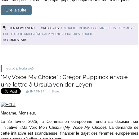
Lire la suite
LIEN PERMANENT
CATÉGORIES :
ACTUALITÉ
,
DÉBATS
,
DOCTRINE
,
EGLISE
,
FEMMES
,
FOI
,
LITURGIE
,
MAGISTÈRE
,
PATRIMOINE RELIGIEUX
,
SEXUALITÉ
0
COMMENTAIRE
mercredi 11
février 2026
"My Voice My Choice" : Grégor Puppinck envoie
une lettre à Ursula von der Leyen
IMPRIMER
Share
Madame, Monsieur,
Le 25 février 2026, la Commission européenne rendra sa décision sur
l’initiative «Ma Voix Mon Choix» (
My Voice My Choice
). La demande de
cette initiative est scandaleuse: financer le trajet des femmes européennes