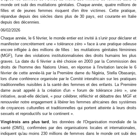
monde ont subi des mutilations génitales. Chaque année, quatre millions de
filles et de jeunes femmes risquent d'en être victimes. Cette pratique,
répandue depuis des siècles dans plus de 30 pays, est courante en Italie
depuis des décennies.
06/02/2026
Chaque année, le 6 février, le monde entier est invité à s'unir pour déclarer et
manifester concrètement une « tolérance zéro » face à une pratique odieuse
encore infligée à des millions de filles : les mutilations génitales féminines
(MGF), l'une des violations institutionnalisées des droits humains les plus
graves. La date du 6 février a été choisie en 2003 par la Commission des
droits de l'homme des Nations Unies, en réponse à l'invitation lancée le 6
février de cette année-là par la Première dame du Nigéria, Stella Obasanjo,
lors d'une conférence organisée par le Comité interafricain sur les pratiques
traditionnelles nuisibles à la santé des femmes et des enfants. La Première
dame avait appelé à la création d'un « forum de tolérance zéro », une
initiative, avait-elle déclaré, « pour célébrer, réfléchir et débattre des MGF et
renouveler notre engagement à libérer les femmes africaines des systèmes
de croyances culturelles et traditionnelles qui portent atteinte à leurs droits
sexuels et reproductifs sur le continent ».
Vingt-trois ans plus tard
, les données de l'Organisation mondiale de la
santé (OMS), confirmées par des organisations locales et internationales,
indiquent qu'au moins 230 millions de femmes dans le monde ont subi des