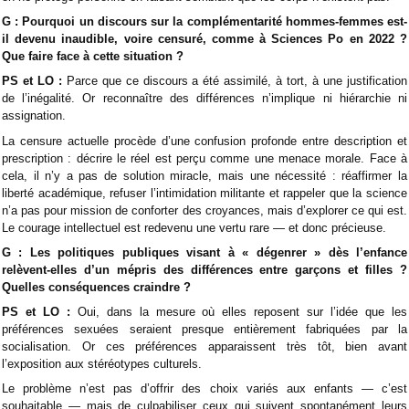
G : Pourquoi un discours sur la complémentarité hommes-femmes est-
il devenu inaudible, voire censuré, comme à Sciences Po en 2022 ?
Que faire face à cette situation ?
PS et LO :
Parce que ce discours a été assimilé, à tort, à une justification
de l’inégalité. Or reconnaître des différences n’implique ni hiérarchie ni
assignation.
La censure actuelle procède d’une confusion profonde entre description et
prescription : décrire le réel est perçu comme une menace morale. Face à
cela, il n’y a pas de solution miracle, mais une nécessité : réaffirmer la
liberté académique, refuser l’intimidation militante et rappeler que la science
n’a pas pour mission de conforter des croyances, mais d’explorer ce qui est.
Le courage intellectuel est redevenu une vertu rare — et donc précieuse.
G : Les politiques publiques visant à « dégenrer » dès l’enfance
relèvent-elles d’un mépris des différences entre garçons et filles ?
Quelles conséquences craindre ?
PS et LO :
Oui, dans la mesure où elles reposent sur l’idée que les
préférences sexuées seraient presque entièrement fabriquées par la
socialisation. Or ces préférences apparaissent très tôt, bien avant
l’exposition aux stéréotypes culturels.
Le problème n’est pas d’offrir des choix variés aux enfants — c’est
souhaitable — mais de culpabiliser ceux qui suivent spontanément leurs