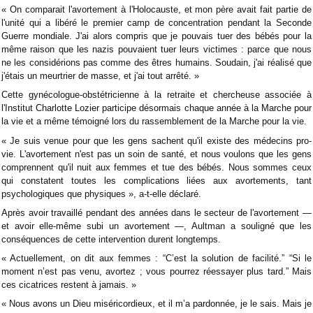
« On comparait l'avortement à l'Holocauste, et mon père avait fait partie de
l'unité qui a libéré le premier camp de concentration pendant la Seconde
Guerre mondiale. J'ai alors compris que je pouvais tuer des bébés pour la
même raison que les nazis pouvaient tuer leurs victimes : parce que nous
ne les considérions pas comme des êtres humains. Soudain, j'ai réalisé que
j'étais un meurtrier de masse, et j'ai tout arrêté. »
Cette gynécologue-obstétricienne à la retraite et chercheuse associée à
l'Institut Charlotte Lozier participe désormais chaque année à la Marche pour
la vie et a même témoigné lors du rassemblement de la Marche pour la vie.
« Je suis venue pour que les gens sachent qu'il existe des médecins pro-
vie. L'avortement n'est pas un soin de santé, et nous voulons que les gens
comprennent qu'il nuit aux femmes et tue des bébés. Nous sommes ceux
qui constatent toutes les complications liées aux avortements, tant
psychologiques que physiques », a-t-elle déclaré.
Après avoir travaillé pendant des années dans le secteur de l'avortement —
et avoir elle-même subi un avortement —, Aultman a souligné que les
conséquences de cette intervention durent longtemps.
« Actuellement, on dit aux femmes : “C’est la solution de facilité.” “Si le
moment n’est pas venu, avortez ; vous pourrez réessayer plus tard.” Mais
ces cicatrices restent à jamais. »
« Nous avons un Dieu miséricordieux, et il m’a pardonnée, je le sais. Mais je