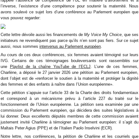
rappelé l’absence de compétence de l’UE en matière d’avortement et à
l’inverse, l’existence d’une compétence pour soutenir la maternité. Nous
avons soulevé ce sujet lors d’une conférence au Parlement européen que
vous pouvez regarder:
Cette lettre dévoile aussi les financements de
My Voice My Choice
, que ses
initiateurs ne revendiquent pas parce qu’ils n’en sont pas fiers. Sur ce sujet
aussi, nous sommes
intervenus au Parlement européen
.
Au cours de ces deux conférences, six femmes avaient témoigné sur leurs
IVG. Certains de ces témoignages bouleversants sont rassemblés sur
une
Playlist de la chaîne YouTube de l’ECLJ
. L’une de ces femmes,
Charlène, a déposé le 27 janvier 2026 une pétition au Parlement européen,
dont l’objet est de «renforcer le soutien à la maternité et protéger la dignité
des femmes et des enfants à naître dans l’Union européenne».
Cette pétition s’appuie sur l’article 33 de la Charte des droits fondamentaux
et correspond à un mécanisme prévu à l’article 227 du traité sur le
fonctionnement de l’Union européenne. La pétition sera examinée par une
commission du Parlement européen, qui décidera des suites législatives à
lui donner. Deux excellents députés membres de cette commission avaient
justement invité Charlène à témoigner au Parlement européen: il s’agit du
Maltais Peter Agius (PPE) et de l’Italien Paolo Inselvini (ECR).
Notre lettre, nos conférences, la pétition de Charlène et les courriels que