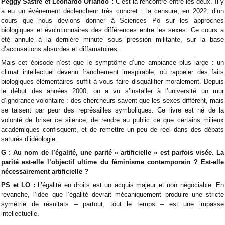
Peggy Sastre et Leonardo Orlando :
C’est la rencontre entre les deux. Il y
a eu un événement déclencheur très concret : la censure, en 2022, d’un
cours que nous devions donner à Sciences Po sur les approches
biologiques et évolutionnaires des différences entre les sexes. Ce cours a
été annulé à la dernière minute sous pression militante, sur la base
d’accusations absurdes et diffamatoires.
Mais cet épisode n’est que le symptôme d’une ambiance plus large : un
climat intellectuel devenu franchement irrespirable, où rappeler des faits
biologiques élémentaires suffit à vous faire disqualifier moralement. Depuis
le début des années 2000, on a vu s’installer à l’université un mur
d’ignorance volontaire : des chercheurs savent que les sexes diffèrent, mais
se taisent par peur des représailles symboliques. Ce livre est né de la
volonté de briser ce silence, de rendre au public ce que certains milieux
académiques confisquent, et de remettre un peu de réel dans des débats
saturés d’idéologie.
G : Au nom de l’égalité, une parité « artificielle » est parfois visée. La
parité est-elle l’objectif ultime du féminisme contemporain ? Est-elle
nécessairement artificielle ?
PS et LO :
L’égalité en droits est un acquis majeur et non négociable. En
revanche, l’idée que l’égalité devrait mécaniquement produire une stricte
symétrie de résultats – partout, tout le temps – est une impasse
intellectuelle.