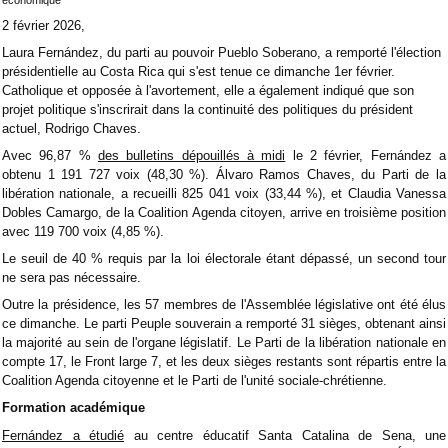
2 février 2026,
Laura Fernández, du parti au pouvoir Pueblo Soberano, a remporté l'élection
présidentielle au Costa Rica qui s'est tenue ce dimanche 1er février.
Catholique et opposée à l'avortement, elle a également indiqué que son
projet politique s'inscrirait dans la continuité des politiques du président
actuel, Rodrigo Chaves.
Avec 96,87 %
des bulletins dépouillés à midi
le 2 février, Fernández a
obtenu 1 191 727 voix (48,30 %). Álvaro Ramos Chaves, du Parti de la
libération nationale, a recueilli 825 041 voix (33,44 %), et Claudia Vanessa
Dobles Camargo, de la Coalition Agenda citoyen, arrive en troisième position
avec 119 700 voix (4,85 %).
Le seuil de 40 % requis par la loi électorale étant dépassé, un second tour
ne sera pas nécessaire.
Outre la présidence, les 57 membres de l'Assemblée législative ont été élus
ce dimanche. Le parti Peuple souverain a remporté 31 sièges, obtenant ainsi
la majorité au sein de l'organe législatif. Le Parti de la libération nationale en
compte 17, le Front large 7, et les deux sièges restants sont répartis entre la
Coalition Agenda citoyenne et le Parti de l'unité sociale-chrétienne.
Formation académique
Fernández a étudié
au centre éducatif Santa Catalina de Sena, une