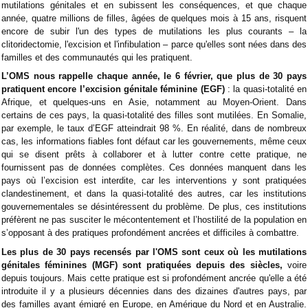
mutilations génitales et en subissent les conséquences, et que chaque
année, quatre millions de filles, âgées de quelques mois à 15 ans, risquent
encore de subir l'un des types de mutilations les plus courants – la
clitoridectomie, l'excision et l'infibulation – parce qu'elles sont nées dans des
familles et des communautés qui les pratiquent.
L’OMS nous rappelle chaque année, le 6 février, que plus de 30 pays
pratiquent encore l’excision génitale féminine (EGF)
: la quasi-totalité en
Afrique, et quelques-uns en Asie, notamment au Moyen-Orient. Dans
certains de ces pays, la quasi-totalité des filles sont mutilées. En Somalie,
par exemple, le taux d’EGF atteindrait 98 %. En réalité, dans de nombreux
cas, les informations fiables font défaut car les gouvernements, même ceux
qui se disent prêts à collaborer et à lutter contre cette pratique, ne
fournissent pas de données complètes. Ces données manquent dans les
pays où l’excision est interdite, car les interventions y sont pratiquées
clandestinement, et dans la quasi-totalité des autres, car les institutions
gouvernementales se désintéressent du problème. De plus, ces institutions
préfèrent ne pas susciter le mécontentement et l’hostilité de la population en
s’opposant à des pratiques profondément ancrées et difficiles à combattre.
Les plus de 30 pays recensés par l'OMS sont ceux où les mutilations
génitales féminines (MGF) sont pratiquées depuis des siècles,
voire
depuis toujours. Mais cette pratique est si profondément ancrée qu'elle a été
introduite il y a plusieurs décennies dans des dizaines d'autres pays, par
des familles ayant émigré en Europe, en Amérique du Nord et en Australie.