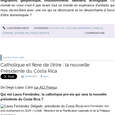
migratoire, géopolitique, institutionnelle, sanitaire, écologique.
Ce
monde en crise n’est-il pas avant tout un monde en espérance d’enfants qui
nous réconcilient avec une vie qui se désincarne et se désenchante à force
d’être domestiquée ?
LIEN PERMANENT
CATÉGORIES :
ACTUALITÉ
,
CULTURE
,
ECONOMIE
,
FAMILLE
,
FEMMES
,
JEUNES
,
POLITIQUE
,
SOCIÉTÉ
0
COMMENTAIRE
mardi 03
février 2026
Catholique et fière de l'être : la nouvelle
Présidente du Costa Rica
IMPRIMER
Share
De
Diego López Colín
sur ACI Prensa
:
Qui est Laura Fernández, la catholique pro-vie qui sera la nouvelle
présidente du Costa Rica ?
Laura Fernández lors
d'un événement en 2024. | Crédit : Ministère de la Planification nationale et de la Politique
économique