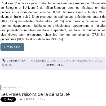
L'Italie est l'un de ces pays. Selon la dernière enquête menée par l'Université
de Bologne et l'Université de Milan-Bicocca, dont les résultats ont été
publiés en octobre dernier, environ 88 500 femmes ayant subi des MGF
vivent en Italie, soit 1 % de plus que les estimations précédentes datant de
2019. La quasi-totalité d'entre elles (98 %) sont nées à l'étranger. Les
femmes égyptiennes, nigérianes et éthiopiennes représentent la majorité
des populations mutilées en Italie. Cependant, les taux de mutilation les
plus élevés sont enregistrés chez les femmes somaliennes (97,8 %),
guinéennes (91,5 %) et soudanaises (90,8 %).
Lire la suite
LIEN PERMANENT
CATÉGORIES :
ACTUALITÉ
,
CULTURE
,
FEMMES
,
INTERNATIONAL
,
SOCIÉTÉ
3
COMMENTAIRES
jeudi 05
février 2026
Les vraies raisons de la dénatalité
IMPRIMER
Share