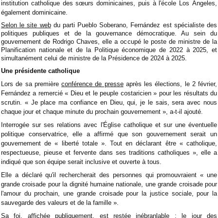
institution catholique des sœurs dominicaines, puis à l'école Los Ángeles,
également dominicaine.
Selon le site web
du parti Pueblo Soberano, Fernández est spécialiste des
politiques publiques et de la gouvernance démocratique. Au sein du
gouvernement de Rodrigo Chaves, elle a occupé le poste de ministre de la
Planification nationale et de la Politique économique de 2022 à 2025, et
simultanément celui de ministre de la Présidence de 2024 à 2025.
Une présidente catholique
Lors de sa première
conférence de presse
après les élections, le 2 février,
Fernández a remercié « Dieu et le peuple costaricien » pour les résultats du
scrutin. « Je place ma confiance en Dieu, qui, je le sais, sera avec nous
chaque jour et chaque minute du prochain gouvernement », a-t-il ajouté.
Interrogée sur ses relations avec l'Église catholique et sur une éventuelle
politique conservatrice, elle a affirmé que son gouvernement serait un
gouvernement de « liberté totale ». Tout en déclarant être « catholique,
respectueuse, pieuse et fervente dans ses traditions catholiques », elle a
indiqué que son équipe serait inclusive et ouverte à tous.
Elle a déclaré qu'il rechercherait des personnes qui promouvraient « une
grande croisade pour la dignité humaine nationale, une grande croisade pour
l'amour du prochain, une grande croisade pour la justice sociale, pour la
sauvegarde des valeurs et de la famille ».
Sa foi, affichée publiquement, est restée inébranlable : le jour des