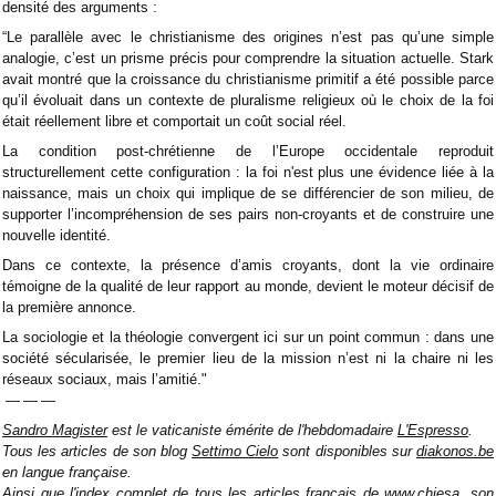
densité des arguments :
“Le parallèle avec le christianisme des origines n’est pas qu’une simple
analogie, c’est un prisme précis pour comprendre la situation actuelle. Stark
avait montré que la croissance du christianisme primitif a été possible parce
qu’il évoluait dans un contexte de pluralisme religieux où le choix de la foi
était réellement libre et comportait un coût social réel.
La condition post-chrétienne de l’Europe occidentale reproduit
structurellement cette configuration : la foi n'est plus une évidence liée à la
naissance, mais un choix qui implique de se différencier de son milieu, de
supporter l’incompréhension de ses pairs non-croyants et de construire une
nouvelle identité.
Dans ce contexte, la présence d’amis croyants, dont la vie ordinaire
témoigne de la qualité de leur rapport au monde, devient le moteur décisif de
la première annonce.
La sociologie et la théologie convergent ici sur un point commun : dans une
société sécularisée, le premier lieu de la mission n’est ni la chaire ni les
réseaux sociaux, mais l’amitié."
— — —
Sandro Magister
est le vaticaniste émérite de l'hebdomadaire
L'Espresso
.
Tous les articles de son blog
Settimo Cielo
sont disponibles sur
diakonos.be
en langue française.
Ainsi que
l'index complet
de tous les articles français de
www.chiesa
, son