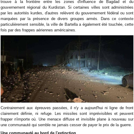
trouve à la frontière entre les zones d'influence de Bagdad et du
gouvernement régional du Kurdistan. Si certaines villes sont administrées
par les autorités kurdes, d'autres relèvent du gouvernement fédéral ou sont
marquées par la présence de divers groupes armés. Dans ce contexte
particulièrement sensible, la ville de Bartella a également été touchée, cette
fois par des frappes aériennes américaines.
Contrairement aux épreuves passées, il n'y a aujourd'hui ni ligne de front
clairement définie, ni refuge. Les missiles sont imprévisibles et peuvent
frapper n'importe où. Une menace diffuse et invisible plane à nouveau sur
une communauté qui semble ne jamais cesser de payer le prix de la guerre.
Une communauté au bord de l'extinction