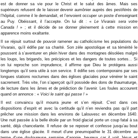
est de donner sa vie pour le Christ et le salut des âmes. Mais ses
supérieurs refusent de le laisser devenir aumônier auprès des pestiférés de
l’hôpital, comme il le demandait, et l’envoient occuper un poste d’enseignant
au Puy. Obéissant, il l’accepte. On lui dit : «
Le Vivarais sera votre
Canada !
» ; et il décide de se donner pleinement à cette mission en
apparence moins exaltante.
Il se réjouit surtout de pouvoir ramener au catholicisme les populations du
Vivarais, qu’il édifie par sa charité. Son zèle apostolique et sa témérité le
poussent à s’aventurer en plein hiver dans des montagnes désolées malgré
les loups, les brigands, les précipices et les dangers de toutes sortes... Si
on lui reproche son imprudence, il affirme que Dieu le protégera aussi
longtemps qu’il sera utile à son service. Il édifie ses contemporains par ses
longues stations nocturnes dans des églises glaciales pour vénérer le saint
sacrement. Très vite, l’on s’aperçoit qu’il possède des dons de thaumaturge,
de lecture dans les âmes et de prédiction de l’avenir. Les foules accourent
quand on annonce : «
Voici le saint qui passe !
»
Il est convaincu qu’il mourra jeune et s’en réjouit. C’est dans ces
dispositions d’esprit et avec la certitude qu’il n’en reviendra pas qu’il part
prêcher une mission dans les environs de Lalouvesc en décembre 1640.
Une nuit passée à la belle étoile par un froid glacial porte un coup fatal à sa
santé, déjà chancelante. Il refuse de se reposer et confesse jusqu’au bout
dans une église glacée. Il meurt d’une pneumopathie le 31 décembre au
terme d’une douloureuse semaine d’agonie, heureux car il voit Jésus et