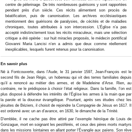
centre de pèlerinage. De très nombreuses guérisons y sont rapportées
pendant près d’un siècle. Ces récits alimentent son procès de
béatification, puis de canonisation. Les archives ecclésiastiques
mentionnent des guérisons de paralysies, de cécités et de maladies
chroniques, toutes attribuées à son intercession. L’Église n’a pas
accepté indistinctement tous les récits miraculeux, mais une sélection
critique a été opérée : sur huit miracles proposés, le médecin pontifical
Giovanni Maria Lancisi n’en a admis que deux comme réellement
inexplicables, lesquels furent retenus pour la canonisation.
En savoir plus
Né à Fontcouverte, dans l’Aude, le 31 janvier 1597, Jean-François est le
second fils de Jean Régis, un hobereau qui vit des terres familiales depuis
qu’il a renoncé au métier des armes, et de Madeleine d’Arse. Rien, au
contraire, ne le prédispose à choisir l’état religieux. Dans la famille, l’on est
plus disposé à défendre les intérêts de l’Église les armes à la main que par
la parole et la douceur évangélique. Pourtant, après ses études chez les
jésuites de Béziers, il choisit de rejoindre la Compagnie de Jésus en 1617. Il
est ordonné avec un an d’avance, en 1630, le dimanche de la Trinité.
D’emblée, il ne cache pas être attiré par l’exemple héroïque de Louis de
Gonzague, mort en soignant les pestiférés, et ceux des pères morts martyrs
dans les missions lointaines en allant porter l’Évangile aux païens. Son rêve