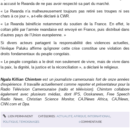
a accusé le Rwanda de ne pas avoir respecté sa part du marché.
« Le Rwanda n’a malheureusement toujours pas retiré ses troupes ni ses
chars à ce jour », a-t-elle déclaré à CWR.
« Le Rwanda bénéficie notamment du soutien de la France. En effet, le
coltan pillé par l’armée rwandaise est envoyé en France, puis distribué dans
d’autres pays de l’Union européenne. »
Si divers acteurs partagent la responsabilité des violences actuelles,
l'évêque Paluku affirme qu'ignorer cette crise constitue une violation des
droits fondamentaux du peuple congolais.
« Le peuple congolais a le droit non seulement de vivre, mais de vivre dans
la paix, la dignité, la justice et la réconciliation », a déclaré le religieux.
Ngala Killian Chimtom
est un journaliste camerounais fort de onze années
d'expérience. Il travaille actuellement comme reporter et présentateur pour la
Radio Télévision Camerounaise (radio et télévision). Chimtom collabore
également avec plusieurs médias, dont IPS, Ooskanews, Free Speech
Radio News, Christian Science Monitor, CAJNews Africa, CAJNews,
CNN.com et Dpa.
LIEN PERMANENT
CATÉGORIES :
ACTUALITÉ
,
AFRIQUE
,
INTERNATIONAL
,
POLITIQUE
,
TÉMOIGNAGES
0
COMMENTAIRE