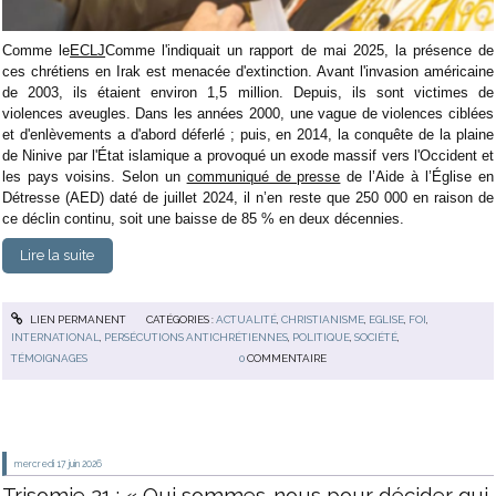
Comme le
ECLJ
Comme l'indiquait un rapport de mai 2025, la présence de
ces chrétiens en Irak est menacée d'extinction. Avant l'invasion américaine
de 2003, ils étaient environ 1,5 million. Depuis, ils sont victimes de
violences aveugles. Dans les années 2000, une vague de violences ciblées
et d'enlèvements a d'abord déferlé ; puis, en 2014, la conquête de la plaine
de Ninive par l'État islamique a provoqué un exode massif vers l'Occident et
les pays voisins. Selon un
communiqué de presse
de
l’Aide à l’Église en
Détresse (AED) daté de juillet 2024, il n’en reste que 250 000 en raison de
ce déclin continu, soit une baisse de 85 % en deux décennies.
Lire la suite
LIEN PERMANENT
CATÉGORIES :
ACTUALITÉ
,
CHRISTIANISME
,
EGLISE
,
FOI
,
INTERNATIONAL
,
PERSÉCUTIONS ANTICHRÉTIENNES
,
POLITIQUE
,
SOCIÉTÉ
,
TÉMOIGNAGES
0
COMMENTAIRE
mercredi 17
juin 2026
Trisomie 21 : « Qui sommes-nous pour décider qui