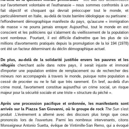
sur l'avortement volontaire et l'euthanasie – nous sommes confrontés à un
fait objectif et choquant qui devrait préoccuper tout le monde, et
particulièrement en Italie, au-delà de toute barrière idéologique ou partisane :
l'effondrement démographique manifeste du pays, qu'aucune « immigration
de masse » ne pourra jamais enrayer. Aujourd'hui, tout le monde en est
conscient et les politiciens qui s'alarment du vieillissement de la population
sont nombreux. Pourtant, il est difficile d'admettre que les plus de six
millions d'avortements pratiqués depuis la promulgation de la loi 194 (1978)
ont été un facteur déterminant du déclin démographique actuel.
De plus, au-delà de la solidarité justifiée envers les pauvres et les
réfugiés
cherchant asile dans notre pays, il serait injuste et immoral
d'importer une population entière de remplacement ou de rechercher des
mineurs non accompagnés à travers le monde, puisque notre population a
cessé de procréer ou ne le fait que très rarement. En bref, au-delà d'un
crime moral, l'avortement constitue aujourd'hui un crime social, un risque
majeur pour la sécurité sociale et une triste « structure du péché ».
Après une procession pacifique et ordonnée, les manifestants sont
arrivés sur la Piazza San Giovanni, où le groupe de rock
The Sun
s'est
produit .
L'événement a alterné avec des discours plus longs que ceux
prononcés lors de l'ouverture. Parmi les nombreux intervenants, citons
Monseigneur Antonio Suetta, évêque de Vintimille-San Remo, qui a évoqué