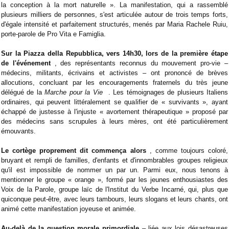
la conception à la mort naturelle ». La manifestation, qui a rassemblé
plusieurs milliers de personnes, s'est articulée autour de trois temps forts,
d'égale intensité et parfaitement structurés, menés par Maria Rachele Ruiu,
porte-parole de Pro Vita e Famiglia.
Sur la Piazza della Repubblica, vers 14h30, lors de la première étape
de l'événement
, des représentants reconnus du mouvement pro-vie –
médecins, militants, écrivains et activistes – ont prononcé de brèves
allocutions, concluant par les encouragements fraternels du très jeune
délégué de la
Marche pour la Vie
. Les témoignages de plusieurs Italiens
ordinaires, qui peuvent littéralement se qualifier de « survivants », ayant
échappé de justesse à l'injuste « avortement thérapeutique » proposé par
des médecins sans scrupules à leurs mères, ont été particulièrement
émouvants.
Le cortège proprement dit commença alors
, comme toujours coloré,
bruyant et rempli de familles, d'enfants et d'innombrables groupes religieux
qu'il est impossible de nommer un par un. Parmi eux, nous tenons à
mentionner le groupe « orange », formé par les jeunes enthousiastes des
Voix de la Parole, groupe laïc de l'Institut du Verbe Incarné, qui, plus que
quiconque peut-être, avec leurs tambours, leurs slogans et leurs chants, ont
animé cette manifestation joyeuse et animée.
Au-delà de la question morale primordiale
– liée aux lois désastreuses