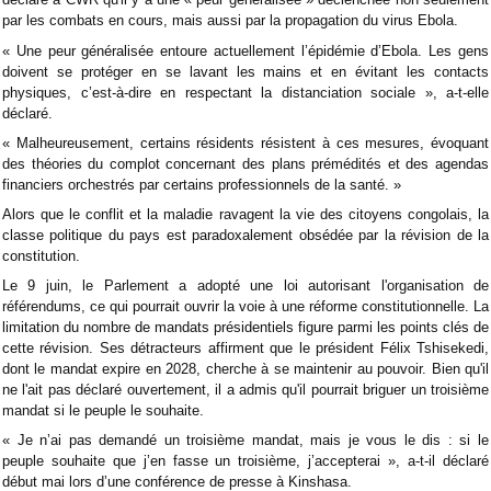
par les combats en cours, mais aussi par la propagation du virus Ebola.
« Une peur généralisée entoure actuellement l’épidémie d’Ebola. Les gens
doivent se protéger en se lavant les mains et en évitant les contacts
physiques, c’est-à-dire en respectant la distanciation sociale », a-t-elle
déclaré.
« Malheureusement, certains résidents résistent à ces mesures, évoquant
des théories du complot concernant des plans prémédités et des agendas
financiers orchestrés par certains professionnels de la santé. »
Alors que le conflit et la maladie ravagent la vie des citoyens congolais, la
classe politique du pays est paradoxalement obsédée par la révision de la
constitution.
Le 9 juin, le Parlement a adopté une loi autorisant l'organisation de
référendums, ce qui pourrait ouvrir la voie à une réforme constitutionnelle. La
limitation du nombre de mandats présidentiels figure parmi les points clés de
cette révision. Ses détracteurs affirment que le président Félix Tshisekedi,
dont le mandat expire en 2028, cherche à se maintenir au pouvoir. Bien qu'il
ne l'ait pas déclaré ouvertement, il a admis qu'il pourrait briguer un troisième
mandat si le peuple le souhaite.
« Je n’ai pas demandé un troisième mandat, mais je vous le dis : si le
peuple souhaite que j’en fasse un troisième, j’accepterai », a-t-il déclaré
début mai lors d’une conférence de presse à Kinshasa.