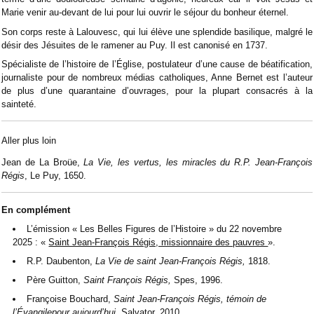
Marie venir au-devant de lui pour lui ouvrir le séjour du bonheur éternel.
Son corps reste à Lalouvesc, qui lui élève une splendide basilique, malgré le
désir des Jésuites de le ramener au Puy. Il est canonisé en 1737.
Spécialiste de l’histoire de l’Église, postulateur d’une cause de béatification,
journaliste pour de nombreux médias catholiques, Anne Bernet est l’auteur
de plus d’une quarantaine d’ouvrages, pour la plupart consacrés à la
sainteté.
Aller plus loin
Jean de La Broüe,
La Vie, les vertus, les miracles du R.P. Jean-François
Régis
, Le Puy, 1650.
En complément
L’émission « Les Belles Figures de l’Histoire » du 22 novembre
2025 : «
Saint Jean-François Régis, missionnaire des pauvres
».
R.P. Daubenton,
La Vie de saint Jean-François Régis,
1818.
Père Guitton,
Saint François Régis,
Spes, 1996.
Françoise Bouchard,
Saint Jean-François Régis, témoin de
l’Évangilepour aujourd’hui,
Salvator, 2010.