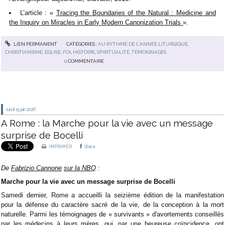
L’article : «
Tracing the Boundaries of the Natural : Medicine and
the Inquiry on Miracles in Early Modern Canonization Trials
».
LIEN PERMANENT
CATÉGORIES :
AU RYTHME DE L'ANNÉE LITURGIQUE
,
CHRISTIANISME
,
EGLISE
,
FOI
,
HISTOIRE
,
SPIRITUALITÉ
,
TÉMOIGNAGES
0
COMMENTAIRE
lundi 15
juin 2026
A Rome : la Marche pour la vie avec un message
surprise de Bocelli
IMPRIMER
Share
De
Fabrizio Cannone
sur la NBQ
:
Marche pour la vie avec un message surprise de Bocelli
Samedi dernier, Rome a accueilli la seizième édition de la manifestation
pour la défense du caractère sacré de la vie, de la conception à la mort
naturelle. Parmi les témoignages de « survivants » d'avortements conseillés
par les médecins à leurs mères, qui, par une heureuse coïncidence, ont