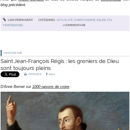
blog précédent.
LIEN PERMANENT
CATÉGORIES :
ACTUALITÉ
,
CHRISTIANISME
,
EGLISE
,
FOI
,
TÉMOIGNAGES
0
COMMENTAIRE
mardi 16
juin 2026
Saint Jean-François Régis : les greniers de Dieu
sont toujours pleins
IMPRIMER
Share
D'Anne Bernet sur
1000 raisons de croire
: