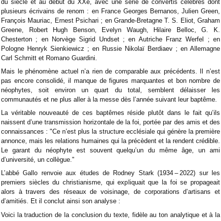
du siècle et au début du XXe, avec une série de convertis célèbres dont
plusieurs écrivains de renom : en France Georges Bernanos, Julien Green,
François Mauriac, Ernest Psichari ; en Grande-Bretagne T. S. Eliot, Graham
Greene, Robert Hugh Benson, Evelyn Waugh, Hilaire Belloc, G. K.
Chesterton ; en Norvège Sigrid Undset ; en Autriche Franz Werfel ; en
Pologne Henryk Sienkiewicz ; en Russie Nikolaï Berdiaev ; en Allemagne
Carl Schmitt et Romano Guardini.
Mais le phénomène actuel n’a rien de comparable aux précédents. Il n’est
pas encore consolidé, il manque de figures marquantes et bon nombre de
néophytes, soit environ un quart du total, semblent délaisser les
communautés et ne plus aller à la messe dès l’année suivant leur baptême.
La véritable nouveauté de ces baptêmes réside plutôt dans le fait qu’ils
naissent d’une transmission horizontale de la foi, portée par des amis et des
connaissances : "Ce n’est plus la structure ecclésiale qui génère la première
annonce, mais les relations humaines qui la précèdent et la rendent crédible.
Le garant du néophyte est souvent quelqu’un du même âge, un ami
d’université, un collègue."
L’abbé Gallo renvoie aux études de Rodney Stark (1934 – 2022) sur les
premiers siècles du christianisme, qui expliquait que la foi se propageait
alors à travers des réseaux de voisinage, de corporations d’artisans et
d’amitiés. Et il conclut ainsi son analyse :
Voici la traduction de la conclusion du texte, fidèle au ton analytique et à la