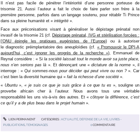
Il n’est pas facile de pénétrer l’intériorité d’une personne porteuse de
trisomie 21. Aussi l’auteur a fait le choix de faire parler son frère à la
première personne, parfois dans un langage soutenu, pour rétablir Ti Prince
dans sa pleine humanité et «
intégrité
».
Face aux préconisations visant à généraliser le dépistage prénatal non
invasif de la trisomie 21 (cf.
Dépistage prénatal, IVG et stérilisation forcées :
l’ONU épingle les pratiques eugénistes de l’Europe
) ou à autoriser
le
diagnostic préimplantatoire
des aneuploïdies (cf.
« Promouvoir le DPI-A
aujourd’hui, c’est ignorer les progrès de la recherche »
), Emmanuel de
Reynal considère : « S
i la société laissait tout le monde avoir sa juste place,
nous n’en serions pas là
». Et dénonçant une «
dictature de la norme
», il
interroge : «
Qui sommes-nous pour décider qui peut vivre ou non ?
». Car
c’est bien la diversité humaine qui «
fait la richesse d’une société
».
«
Ubuntu
»,
« je suis ce que je suis grâce à ce que tu es
», souligne un
proverbe africain cher à l’auteur. Nous avons tous une véritable
responsabilité les uns vis-à-vis des autres. Et «
côtoyer la différence, c’est
ce qu’il y a de plus beau dans le projet humain
».
LIEN PERMANENT
CATÉGORIES :
ACTUALITÉ
,
DÉFENSE DE LA VIE
,
LIVRES -
PUBLICATIONS
,
TÉMOIGNAGES
0
COMMENTAIRE