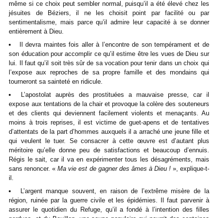
même si ce choix peut sembler normal, puisqu’il a été élevé chez les
jésuites de Béziers, il ne les choisit point par facilité ou par
sentimentalisme, mais parce qu’il admire leur capacité à se donner
entièrement à Dieu.
Il devra maintes fois aller à l’encontre de son tempérament et de
son éducation pour accomplir ce qu’il estime être les vues de Dieu sur
lui. Il faut qu’il soit très sûr de sa vocation pour tenir dans un choix qui
l’expose aux reproches de sa propre famille et des mondains qui
tourneront sa sainteté en ridicule.
L’apostolat auprès des prostituées a mauvaise presse, car il
expose aux tentations de la chair et provoque la colère des souteneurs
et des clients qui deviennent facilement violents et menaçants. Au
moins à trois reprises, il est victime de guet-apens et de tentatives
d’attentats de la part d’hommes auxquels il a arraché une jeune fille et
qui veulent le tuer. Se consacrer à cette œuvre est d’autant plus
méritoire qu’elle donne peu de satisfactions et beaucoup d’ennuis.
Régis le sait, car il va en expérimenter tous les désagréments, mais
sans renoncer. «
Ma vie est de gagner des âmes à Dieu !
», explique-t-
il.
L’argent manque souvent, en raison de l’extrême misère de la
région, ruinée par la guerre civile et les épidémies. Il faut parvenir à
assurer le quotidien du Refuge, qu’il a fondé à l’intention des filles