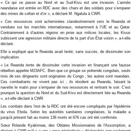
« Ce qui se passe au Nord et au Sud-Kivu est une invasion. L’armée
rwandaise est entrée en RDC avec des chars et des soldats pour s’emparer
des mines de coltan et d’or », a déclaré M. Ngalula à CWR.
« Ces ressources sont acheminées clandestinement vers le Rwanda et
vendues sur les marchés internationaux, notamment à l’UE et au Qatar.
Contrairement à d’autres régions en proie aux milices locales, les Kivus
subissent une agression militaire directe de la part d’un État voisin », a-t-elle
déclaré.
Elle a expliqué que le Rwanda avait tenté, sans succès, de dissimuler son
implication.
« Le Rwanda tente de dissimuler cette invasion en finançant une fausse
rébellion appelée M23AFC. Bien que ce groupe se prétende congolais, seuls
trois de ses dirigeants sont originaires du Congo ; les autres sont rwandais.
Ces combattants ne vivent pas ici ; ils résident au Rwanda, faisant la
navette le matin pour s’emparer de nos ressources et rentrant le soir. C’est
pourquoi la question du Nord et du Sud-Kivu est directement liée au Rwanda
», a-t-elle déclaré à CWR.
Les combats dans l'est de la RDC ont été encore compliqués par l'épidémie
du virus Ebola. Selon les autorités sanitaires congolaises, la maladie a
jusqu'à présent fait au moins 136 morts et 676 cas ont été confirmés.
Sœur Rolande Kyakimwa, des Oblates Missionnaires de l'Assomption, a
déclaré à CWR qu'il y a une « peur généralisée » déclenchée non seulement