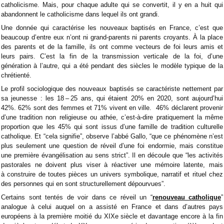
catholicisme. Mais, pour chaque adulte qui se convertit, il y en a huit qui
abandonnent le catholicisme dans lequel ils ont grandi.
Une donnée qui caractérise les nouveaux baptisés en France, c’est que
beaucoup d’entre eux n’ont ni grand-parents ni parents croyants. À la place
des parents et de la famille, ils ont comme vecteurs de foi leurs amis et
leurs pairs. C’est la fin de la transmission verticale de la foi, d’une
génération à l’autre, qui a été pendant des siècles le modèle typique de la
chrétienté.
Le profil sociologique des nouveaux baptisés se caractériste nettement par
sa jeunesse : les 18 – 25 ans, qui étaient 20% en 2020, sont aujourd’hui
42%. 62% sont des femmes et 71% vivent en ville. 46% déclarent provenir
d’une tradition non religieuse ou athée, c’est-à-dire pratiquement la même
proportion que les 45% qui sont issus d’une famille de tradition culturelle
catholique. Et “cela signifie”, observe l’abbé Gallo, “que ce phénomène n’est
plus seulement une question de réveil d’une foi endormie, mais constitue
une première évangélisation au sens strict”. Il en découle que “les activités
pastorales ne doivent plus viser à réactiver une mémoire latente, mais
à construire de toutes pièces un univers symbolique, narratif et rituel chez
des personnes qui en sont structurellement dépourvues”.
Certains sont tentés de voir dans ce réveil un “
renouveau catholique
”
analogue à celui auquel on a assisté en France et dans d’autres pays
européens à la première moitié du XIXe siècle et davantage encore à la fin