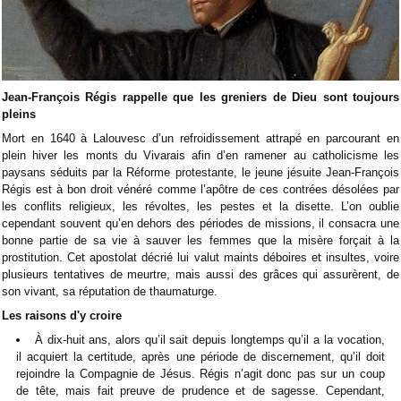
Jean-François Régis rappelle que les greniers de Dieu sont toujours
pleins
Mort en 1640 à Lalouvesc d’un refroidissement attrapé en parcourant en
plein hiver les monts du Vivarais afin d’en ramener au catholicisme les
paysans séduits par la Réforme protestante, le jeune jésuite Jean-François
Régis est à bon droit vénéré comme l’apôtre de ces contrées désolées par
les conflits religieux, les révoltes, les pestes et la disette. L’on oublie
cependant souvent qu’en dehors des périodes de missions, il consacra une
bonne partie de sa vie à sauver les femmes que la misère forçait à la
prostitution. Cet apostolat décrié lui valut maints déboires et insultes, voire
plusieurs tentatives de meurtre, mais aussi des grâces qui assurèrent, de
son vivant, sa réputation de thaumaturge.
Les raisons d'y croire
À dix-huit ans, alors qu’il sait depuis longtemps qu’il a la vocation,
il acquiert la certitude, après une période de discernement, qu’il doit
rejoindre la Compagnie de Jésus. Régis n’agit donc pas sur un coup
de tête, mais fait preuve de prudence et de sagesse. Cependant,