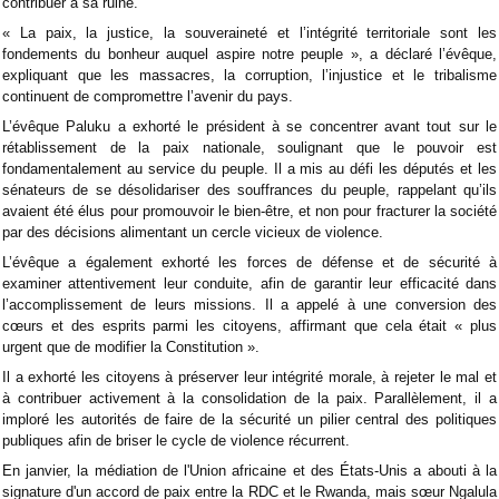
contribuer à sa ruine.
« La paix, la justice, la souveraineté et l’intégrité territoriale sont les
fondements du bonheur auquel aspire notre peuple », a déclaré l’évêque,
expliquant que les massacres, la corruption, l’injustice et le tribalisme
continuent de compromettre l’avenir du pays.
L’évêque Paluku a exhorté le président à se concentrer avant tout sur le
rétablissement de la paix nationale, soulignant que le pouvoir est
fondamentalement au service du peuple. Il a mis au défi les députés et les
sénateurs de se désolidariser des souffrances du peuple, rappelant qu’ils
avaient été élus pour promouvoir le bien-être, et non pour fracturer la société
par des décisions alimentant un cercle vicieux de violence.
L’évêque a également exhorté les forces de défense et de sécurité à
examiner attentivement leur conduite, afin de garantir leur efficacité dans
l’accomplissement de leurs missions. Il a appelé à une conversion des
cœurs et des esprits parmi les citoyens, affirmant que cela était « plus
urgent que de modifier la Constitution ».
Il a exhorté les citoyens à préserver leur intégrité morale, à rejeter le mal et
à contribuer activement à la consolidation de la paix. Parallèlement, il a
imploré les autorités de faire de la sécurité un pilier central des politiques
publiques afin de briser le cycle de violence récurrent.
En janvier, la médiation de l'Union africaine et des États-Unis a abouti à la
signature d'un accord de paix entre la RDC et le Rwanda, mais sœur Ngalula