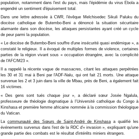
population, notamment dans l'est du pays, mais l'épidémie du virus Ebola a
engendré un sentiment d'épuisement total.
Dans une lettre adressée à CWR, l'évêque Melchisedec Sikuli Paluku du
diocèse catholique de Butembo-Beni a dénoncé la situation sécuritaire
alarmante dans son diocèse, les attaques persistantes ayant créé un cycle
de peur parmi la population.
« Le diocèse de Butembo-Beni souffre d'une insécurité quasi endémique », a
constaté le religieux. Il a évoqué de multiples formes de violence, certaines
parties de la région vivant sous « occupation étrangère, avec la complicité
de l'AFC/M23 ».
Il a rappelé la récente vague de massacres, citant les attaques perpétrées
les 30 et 31 mai à Beni par l'ADF-Nalu, qui ont fait 21 morts. Une attaque
survenue les 2 et 3 juin dans la ville de Mbau, près de Beni, a également fait
16 victimes.
« Des gens sont tués chaque jour », a déclaré sœur Josée Ngalula,
professeure de théologie dogmatique à l’Université catholique du Congo à
Kinshasa et première femme africaine nommée à la commission théologique
du Vatican.
La
communauté des Sœurs de Saint-André de Kinshasa
a qualifié les
événements survenus dans l'est de la RDC d'« invasion », expliquant qu'une
grande partie des combats est le résultat d'intérêts miniers étrangers.