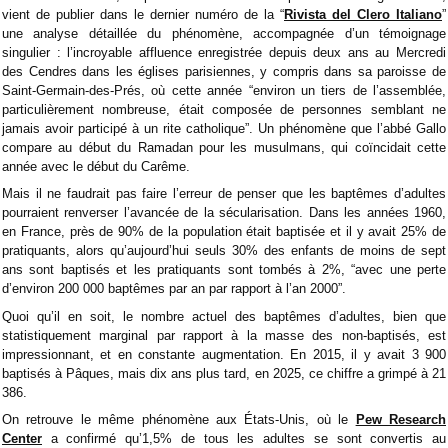
vient de publier dans le dernier numéro de la “
Rivista del Clero Italiano
”
une analyse détaillée du phénomène, accompagnée d’un témoignage
singulier : l’incroyable affluence enregistrée depuis deux ans au Mercredi
des Cendres dans les églises parisiennes, y compris dans sa paroisse de
Saint-Germain-des-Prés, où cette année “environ un tiers de l’assemblée,
particulièrement nombreuse, était composée de personnes semblant ne
jamais avoir participé à un rite catholique”. Un phénomène que l’abbé Gallo
compare au début du Ramadan pour les musulmans, qui coïncidait cette
année avec le début du Carême.
Mais il ne faudrait pas faire l’erreur de penser que les baptêmes d’adultes
pourraient renverser l’avancée de la sécularisation. Dans les années 1960,
en France, près de 90% de la population était baptisée et il y avait 25% de
pratiquants, alors qu’aujourd’hui seuls 30% des enfants de moins de sept
ans sont baptisés et les pratiquants sont tombés à 2%, “avec une perte
d’environ 200 000 baptêmes par an par rapport à l’an 2000”.
Quoi qu’il en soit, le nombre actuel des baptêmes d’adultes, bien que
statistiquement marginal par rapport à la masse des non-baptisés, est
impressionnant, et en constante augmentation. En 2015, il y avait 3 900
baptisés à Pâques, mais dix ans plus tard, en 2025, ce chiffre a grimpé à 21
386.
On retrouve le même phénomène aux États-Unis, où le
Pew Research
Center
a confirmé qu’1,5% de tous les adultes se sont convertis au