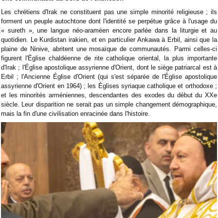
Les chrétiens d'Irak ne constituent pas une simple minorité religieuse ; ils
forment un peuple autochtone dont l'identité se perpétue grâce à l'usage du
« sureth », une langue néo-araméen encore parlée dans la liturgie et au
quotidien. Le Kurdistan irakien, et en particulier Ankawa à Erbil, ainsi que la
plaine de Ninive, abritent une mosaïque de communautés. Parmi celles-ci
figurent l'Église chaldéenne de rite catholique oriental, la plus importante
d'Irak ; l'Église apostolique assyrienne d'Orient, dont le siège patriarcal est à
Erbil ; l'Ancienne Église d'Orient (qui s'est séparée de l'Église apostolique
assyrienne d'Orient en 1964) ; les Églises syriaque catholique et orthodoxe ;
et les minorités arméniennes, descendantes des exodes du début du XXe
siècle. Leur disparition ne serait pas un simple changement démographique,
mais la fin d'une civilisation enracinée dans l'histoire.