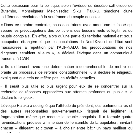
Cette obsession pour la politique, selon l'évêque du diocèse catholique de
Butembo, Monseigneur Melchisedec Sikuli Paluku, témoigne d'une
indifférence révélatrice à la souffrance du peuple congolais.
« Dans ce sombre contexte, nous constatons avec amertume le fossé qui
sépare les préoccupations des politiciens des besoins réels et légitimes du
peuple congolais. En effet, alors qu’une partie du territoire national est sous
occupation étrangère et que les populations du Nord-Kivu et de l’Ituri sont
massacrées à répétition par l’ADF-NALU, les préoccupations de nos
dirigeants semblent ailleurs », a déclaré l’évêque dans un communiqué
transmis à CWR.
« Ils s’efforcent avec une détermination incompréhensible de mettre en
branle un processus de réforme constitutionnelle », a déclaré le religieux,
expliquant que cela ne reflète pas les réalités actuelles.
« Il serait plus utile et plus urgent pour eux de se concentrer sur la
recherche de réponses appropriées aux attentes profondes du public », a
déclaré le religieux.
L’évêque Paluku a souligné que l’attitude du président, des parlementaires et
des autres responsables gouvernementaux risquait de légitimer la
fragmentation même que redoute le peuple congolais. Il a formulé quatre
revendications précises à l’intention de l’ensemble de la population, invitant
chacun – dirigeant et citoyen – à choisir entre bâtir un pays meilleur ou