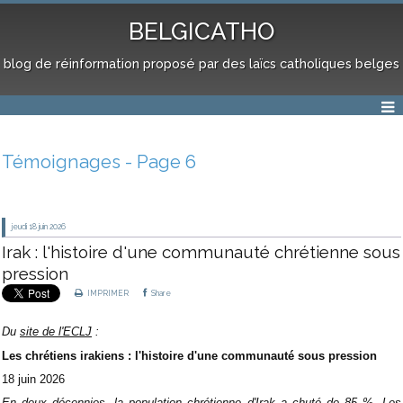
BELGICATHO
blog de réinformation proposé par des laïcs catholiques belges
Témoignages - Page 6
jeudi 18
juin 2026
Irak : l'histoire d'une communauté chrétienne sous
pression
IMPRIMER
Share
Du
site de l'ECLJ
:
Les chrétiens irakiens : l'histoire d'une communauté sous pression
18 juin 2026
En deux décennies, la population chrétienne d'Irak a chuté de 85 %. Les