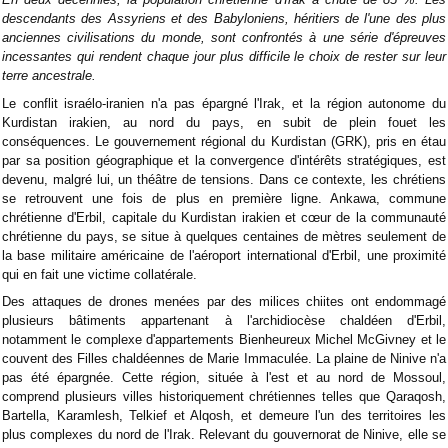
descendants des Assyriens et des Babyloniens, héritiers de l'une des plus
anciennes civilisations du monde, sont confrontés à une série d'épreuves
incessantes qui rendent chaque jour plus difficile le choix de rester sur leur
terre ancestrale.
Le conflit israélo-iranien n'a pas épargné l'Irak, et la région autonome du
Kurdistan irakien, au nord du pays, en subit de plein fouet les
conséquences. Le gouvernement régional du Kurdistan (GRK), pris en étau
par sa position géographique et la convergence d'intérêts stratégiques, est
devenu, malgré lui, un théâtre de tensions. Dans ce contexte, les chrétiens
se retrouvent une fois de plus en première ligne. Ankawa, commune
chrétienne d'Erbil, capitale du Kurdistan irakien et cœur de la communauté
chrétienne du pays, se situe à quelques centaines de mètres seulement de
la base militaire américaine de l'aéroport international d'Erbil, une proximité
qui en fait une victime collatérale.
Des attaques de drones menées par des milices chiites ont endommagé
plusieurs bâtiments appartenant à l'archidiocèse chaldéen d'Erbil,
notamment le complexe d'appartements Bienheureux Michel McGivney et le
couvent des Filles chaldéennes de Marie Immaculée. La plaine de Ninive n'a
pas été épargnée. Cette région, située à l'est et au nord de Mossoul,
comprend plusieurs villes historiquement chrétiennes telles que Qaraqosh,
Bartella, Karamlesh, Telkief et Alqosh, et demeure l'un des territoires les
plus complexes du nord de l'Irak. Relevant du gouvernorat de Ninive, elle se