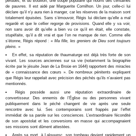
perdues, et du Bouillon, une soupe populaire qui nourrit des centaines
de pauvres. Il est aidé par Marguerite Cornilhon. Un jour, celle-ci lui
déclare qu’il n’y aura rien à manger, car les réserves de la maison sont
totalement épuisées. Sans s’émouvoir, Régis lui déclare qu’elle a mal
regardé et que le cellier regorge de provisions. Quand elle y va voir,
non sans avoir dit qu’elle a bien vu ce qu’il en était, elle constate,
stupéfaite, qu’il a dit vrai et que l’on ne manque de rien. Comme elle
s’étonne, Régis répond : «
Ma fille, les greniers de Dieu sont toujours
pleins.
»
En effet, sa réputation de thaumaturge est déjà très forte de son
vivant. Les sources anciennes sur sa vie (notamment la biographie
écrite par le jésuite Jean de La Broüe en 1644) rapportent des miracles
de « connaissance des cœurs ». De nombreux pénitents expliquent
que Régis leur rappelait avec précision des péchés qu’ils n’avaient pas
mentionnés.
Régis possède aussi une réputation extraordinaire de
convertisseur. Des ennemis de l’Église ou des personnes vivant
publiquement dans le péché changent de vie après une seule
rencontre avec lui. Ses contemporains sont frappés par l’effet
immédiat de sa parole sur les consciences. L’extraordinaire fécondité
de son apostolat et les conversions en masse qui accompagnaient
ses missions sont dûment attestées.
Après sa mort, à Lalouvesc, son tombeau devient rapidement un