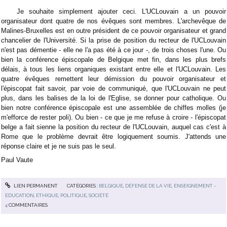
Je souhaite simplement ajouter ceci. L'UCLouvain a un pouvoir
organisateur dont quatre de nos évêques sont membres. L'archevêque de
Malines-Bruxelles est en outre président de ce pouvoir organisateur et grand
chancelier de l'Université. Si la prise de position du recteur de l'UCLouvain
n'est pas démentie - elle ne l'a pas été à ce jour -, de trois choses l'une. Ou
bien la conférence épiscopale de Belgique met fin, dans les plus brefs
délais, à tous les liens organiques existant entre elle et l'UCLouvain. Les
quatre évêques remettent leur démission du pouvoir organisateur et
l'épiscopat fait savoir, par voie de communiqué, que l'UCLouvain ne peut
plus, dans les balises de la loi de l'Eglise, se donner pour catholique. Ou
bien notre conférence épiscopale est une assemblée de chiffes molles (je
m'efforce de rester poli). Ou bien - ce que je me refuse à croire - l'épiscopat
belge a fait sienne la position du recteur de l'UCLouvain, auquel cas c'est à
Rome que le problème devrait être logiquement soumis. J'attends une
réponse claire et je ne suis pas le seul.
Paul Vaute
LIEN PERMANENT
CATÉGORIES :
BELGIQUE
,
DÉFENSE DE LA VIE
,
ENSEIGNEMENT -
EDUCATION
,
ETHIQUE
,
POLITIQUE
,
SOCIÉTÉ
4
COMMENTAIRES