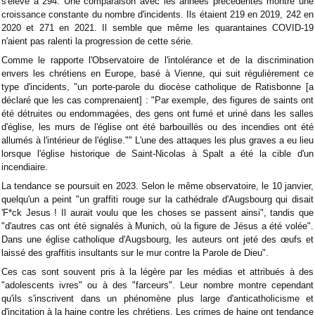
s'élève à 294. Une comparaison avec les années précédentes montre une
croissance constante du nombre d'incidents. Ils étaient 219 en 2019, 242 en
2020 et 271 en 2021. Il semble que même les quarantaines COVID-19
n'aient pas ralenti la progression de cette série.
Comme le rapporte l'Observatoire de l'intolérance et de la discrimination
envers les chrétiens en Europe, basé à Vienne, qui suit régulièrement ce
type d'incidents, "un porte-parole du diocèse catholique de Ratisbonne [a
déclaré que les cas comprenaient] : "Par exemple, des figures de saints ont
été détruites ou endommagées, des gens ont fumé et uriné dans les salles
d'église, les murs de l'église ont été barbouillés ou des incendies ont été
allumés à l'intérieur de l'église."" L'une des attaques les plus graves a eu lieu
lorsque l'église historique de Saint-Nicolas à Spalt a été la cible d'un
incendiaire.
La tendance se poursuit en 2023. Selon le même observatoire, le 10 janvier,
quelqu'un a peint "un graffiti rouge sur la cathédrale d'Augsbourg qui disait
'F*ck Jesus ! Il aurait voulu que les choses se passent ainsi", tandis que
"d'autres cas ont été signalés à Munich, où la figure de Jésus a été volée".
Dans une église catholique d'Augsbourg, les auteurs ont jeté des œufs et
laissé des graffitis insultants sur le mur contre la Parole de Dieu".
Ces cas sont souvent pris à la légère par les médias et attribués à des
"adolescents ivres" ou à des "farceurs". Leur nombre montre cependant
qu'ils s'inscrivent dans un phénomène plus large d'anticatholicisme et
d'incitation à la haine contre les chrétiens. Les crimes de haine ont tendance