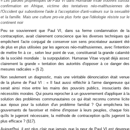
« Les paroles prophétiques de Paul VI dans Humanae Vitae trouvent surtout
confirmation en Afrique, victime des tentatives néo-malthusiennes de
l'Occident qui subordonne l'aide à l'acceptation d'anti-valeurs sur la sexualité
et la famille. Mais une culture pro-vie plus forte que l'idéologie résiste sur le
continent noir
Peu se souviennent que Paul VI, dans sa ferme condamnation de la
contraception, avait clairement conscience que les diverses techniques qui
empêchent l'acte conjugal de conserver son sens procréateur auraient été
de plus en plus utilisées par les agences néo-malthusiennes, avec l'intention
de mettre fin à ce , selon leur point de vue, constituerait la grande calamité
de la société mondiale : la surpopulation. Humanae Vitae voyait déjà assez
clairement la grande « tentation des autorités d'opposer à ce danger des
mesures radicales » (§ 2).
Non seulement un diagnostic, mais une véritable dénonciation était venue
de la plume de Paul VI : « Il faut aussi réfléchir à l'arme dangereuse qui
serait ainsi mise entre les mains des pouvoirs publics, insouciants des
nécessités morales. Qui pourra reprocher à un gouvernement d'appliquer à la
solution des problèmes communautaires ce qui était reconnu comme licite
aux époux pour la solution d'un problème familial ? Qui empêchera les
gouvernants de favoriser et même d'imposer à leurs peuples, chaque fois
qu'ils le jugeront nécessaire, la méthode de contraception qu'ils jugeront la
plus efficace ? (§17).
Aujourd'hui, il est plus clair que jamais que la peur de Paul VI est devenue