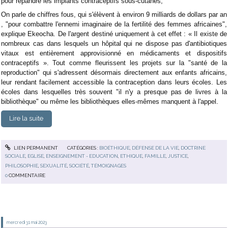
pour répandre les implants contraceptifs sous-cutanés,
On parle de chiffres fous, qui s'élèvent à environ 9 milliards de dollars par an
, "pour combattre l'ennemi imaginaire de la fertilité des femmes africaines",
explique Ekeocha. De l'argent destiné uniquement à cet effet : « Il existe de
nombreux cas dans lesquels un hôpital qui ne dispose pas d'antibiotiques
vitaux est entièrement approvisionné en médicaments et dispositifs
contraceptifs ». Tout comme fleurissent les projets sur la "santé de la
reproduction" qui s'adressent désormais directement aux enfants africains,
leur rendant facilement accessible la contraception dans leurs écoles. Les
écoles dans lesquelles très souvent "il n'y a presque pas de livres à la
bibliothèque" ou même les bibliothèques elles-mêmes manquent à l'appel.
Lire la suite
LIEN PERMANENT
CATÉGORIES :
BIOÉTHIQUE
,
DÉFENSE DE LA VIE
,
DOCTRINE
SOCIALE
,
EGLISE
,
ENSEIGNEMENT - EDUCATION
,
ETHIQUE
,
FAMILLE
,
JUSTICE
,
PHILOSOPHIE
,
SEXUALITÉ
,
SOCIÉTÉ
,
TÉMOIGNAGES
0
COMMENTAIRE
mercredi 31
mai 2023