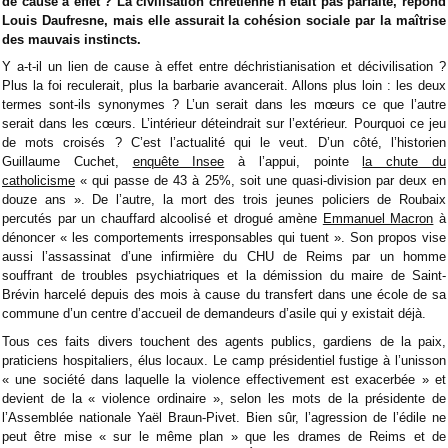
de cause à effet ? La civilisation chrétienne n’était pas parfaite, répond
Louis Daufresne, mais elle assurait la cohésion sociale par la maîtrise
des mauvais instincts.
Y a-t-il un lien de cause à effet entre déchristianisation et décivilisation ?
Plus la foi reculerait, plus la barbarie avancerait. Allons plus loin : les deux
termes sont-ils synonymes ? L’un serait dans les mœurs ce que l’autre
serait dans les cœurs. L’intérieur déteindrait sur l’extérieur. Pourquoi ce jeu
de mots croisés ? C’est l’actualité qui le veut. D’un côté, l’historien
Guillaume Cuchet,
enquête Insee
à l’appui, pointe
la chute du
catholicisme
« qui passe de 43 à 25%, soit une quasi-division par deux en
douze ans ». De l’autre, la mort des trois jeunes policiers de Roubaix
percutés par un chauffard alcoolisé et drogué amène
Emmanuel Macron
à
dénoncer « les comportements irresponsables qui tuent ». Son propos vise
aussi l’assassinat d’une infirmière du CHU de Reims par un homme
souffrant de troubles psychiatriques et la démission du maire de Saint-
Brévin harcelé depuis des mois à cause du transfert dans une école de sa
commune d’un centre d’accueil de demandeurs d’asile qui y existait déjà.
Tous ces faits divers touchent des agents publics, gardiens de la paix,
praticiens hospitaliers, élus locaux. Le camp présidentiel fustige à l’unisson
« une société dans laquelle la violence effectivement est exacerbée » et
devient de la « violence ordinaire », selon les mots de la présidente de
l’Assemblée nationale Yaël Braun-Pivet. Bien sûr, l’agression de l’édile ne
peut être mise « sur le même plan » que les drames de Reims et de