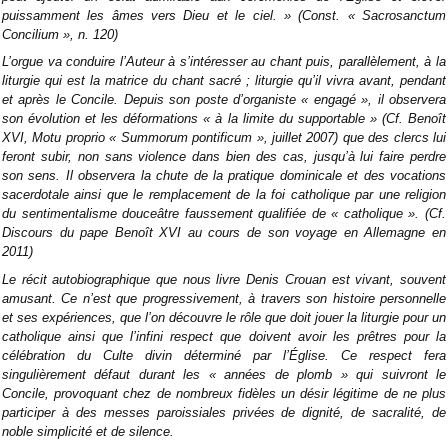
puissamment les âmes vers Dieu et le ciel. » (Const. « Sacrosanctum
Concilium », n. 120)
L’orgue va conduire l’Auteur à s’intéresser au chant puis, parallèlement, à la
liturgie qui est la matrice du chant sacré ; liturgie qu’il vivra avant, pendant
et après le Concile. Depuis son poste d’organiste « engagé », il observera
son évolution et les déformations « à la limite du supportable » (Cf. Benoît
XVI, Motu proprio « Summorum pontificum », juillet 2007) que des clercs lui
feront subir, non sans violence dans bien des cas, jusqu’à lui faire perdre
son sens. Il observera la chute de la pratique dominicale et des vocations
sacerdotale ainsi que le remplacement de la foi catholique par une religion
du sentimentalisme douceâtre faussement qualifiée de « catholique ». (Cf.
Discours du pape Benoît XVI au cours de son voyage en Allemagne en
2011)
Le récit autobiographique que nous livre Denis Crouan est vivant, souvent
amusant. Ce n’est que progressivement, à travers son histoire personnelle
et ses expériences, que l’on découvre le rôle que doit jouer la liturgie pour un
catholique ainsi que l’infini respect que doivent avoir les prêtres pour la
célébration du Culte divin déterminé par l’Église. Ce respect fera
singulièrement défaut durant les « années de plomb » qui suivront le
Concile, provoquant chez de nombreux fidèles un désir légitime de ne plus
participer à des messes paroissiales privées de dignité, de sacralité, de
noble simplicité et de silence.