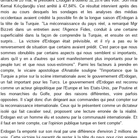
dimanche 28 mai, le président Erdogan a obtenu 52,16% des voix. Son rival
Kemal Kılıçdaroğlu s'est arrêté à 47,84%. Ce résultat intervient après des
mois au cours desquels les sondages et les analyses des médias
occidentaux avaient crédité la possible fin de la longue saison d'Erdogan à
la tête de la Turquie. "La méconnaissance du pays réel, a remarqué Mgr
Bizzeti dans un entretien avec l'Agence Fides, conduit à une certaine
superficialité dans la façon de comprendre la Turquie, et ensuite on est
surpris... La victoire d'Erdogan était prévisible, et il n'y a pas eu le
renversement de situation que certains avaient prédit. C'est parce que nous
sommes obnubilés par certains aspects qui nous semblent si importants,
alors qu'il y en a d'autres qui sont manifestement plus importants pour le
peuple turc et que nous sous-estimons". Parmi les facteurs à prendre en
compte, le vicaire apostolique d'Anatolie souligne "l'importance que la
Turquie a prise sur la scène internationale avec le gouvernement d'Erdogan,
un fait important pour les Turcs. Le gouvernement d'Erdogan est reconnu
comme un acteur géopolitique par l'Europe et les Etats-Unis, par Poutine et
les monarchies du Golfe, pour des raisons différentes, voire parfois
opposées. Il s'agit donc d'un dirigeant aux commandes qui peut compter sur
la reconnaissance internationale. Ceux qui le présentent comme un dictateur
isolé qui fait cavalier seul, proposent une lecture erronée de la réalité.
Erdogan est un homme élu et soutenu par la communauté internationale. Et
il faut en tenir compte, car l'opinion publique turque en tient compte".
Erdogan l'a emporté sur son rival par une différence d'environ 2 millions de
voix. Cette victoire lui garantit de rester à la tête du pays pour cinq années