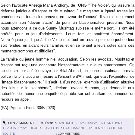
Selon l'avocate Aneeqa Maria Anthony, de l'ONG "The Voice", qui assure la
défense juridique d'Asghar et de Mushtaq, "le magistrat a ignoré toutes les
procédures et toutes les preuves en faveur de l'accusé. Il voulait seulement
accomplir son "devoir sacré" de punir un blasphémateur présumé. Nous
nous attendons à ce que Sunny Mushtaq subisse le même sort. Ils ont été
arrêtés pour un jeu d'adolescents. Leurs familles souffrent énormément.
Notre équipe juridique à The Voice met tout en œuvre pour que justice leur
soit rendue, en aidant leurs familles et en se tenant à leurs côtés dans ces
moments sombres et difficiles".
La famille du jeune homme nie l'accusation. Selon les avocats, Mushtaq et
Asghar ont reçu une caricature blasphématoire sur leurs smartphones. Or,
ce dessin leur a été envoyé par Bilal Ahmad, un jeune musulman, mais la
police n'a pris aucune mesure à l'encontre d'Ahmad, qui était l'expéditeur de
l'image blasphématoire. "Il s'agit là d'un nouvel exemple d'utilisation abusive
des lois sur le blasphème", déclare l'avocat Anthony, qui demande aux
autorités de mener une enquête équitable sur cette affaire et annonce un
recours en appel.
(PA) (Agenzia Fides 30/5/2023)
LIEN PERMANENT
CATÉGORIES :
ACTUALITÉ
,
CHRISTIANISME
,
INTERNATIONAL
,
ISLAM
,
ISLAMISME
,
JEUNES
,
JUSTICE
,
PERSÉCUTIONS ANTICHRÉTIENNES
,
POLITIQUE
,
SOCIÉTÉ
1
COMMENTAIRE