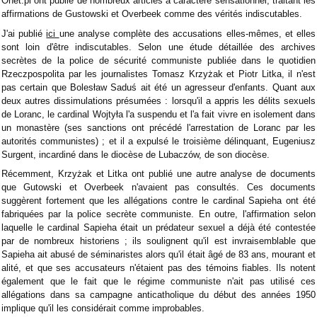
Onet.pl ont publié de nombreux articles à caractère sensationnel, traitant les
affirmations de Gustowski et Overbeek comme des vérités indiscutables.
J'ai publié
ici
une analyse complète des accusations elles-mêmes, et elles
sont loin d'être indiscutables. Selon une étude détaillée des archives
secrètes de la police de sécurité communiste publiée dans le quotidien
Rzeczpospolita par les journalistes Tomasz Krzyżak et Piotr Litka, il n'est
pas certain que Bolesław Saduś ait été un agresseur d'enfants. Quant aux
deux autres dissimulations présumées : lorsqu'il a appris les délits sexuels
de Loranc, le cardinal Wojtyła l'a suspendu et l'a fait vivre en isolement dans
un monastère (ses sanctions ont précédé l'arrestation de Loranc par les
autorités communistes) ; et il a expulsé le troisième délinquant, Eugeniusz
Surgent, incardiné dans le diocèse de Lubaczów, de son diocèse.
Récemment, Krzyżak et Litka ont publié une autre analyse de documents
que Gutowski et Overbeek n'avaient pas consultés. Ces documents
suggèrent fortement que les allégations contre le cardinal Sapieha ont été
fabriquées par la police secrète communiste. En outre, l'affirmation selon
laquelle le cardinal Sapieha était un prédateur sexuel a déjà été contestée
par de nombreux historiens ; ils soulignent qu'il est invraisemblable que
Sapieha ait abusé de séminaristes alors qu'il était âgé de 83 ans, mourant et
alité, et que ses accusateurs n'étaient pas des témoins fiables. Ils notent
également que le fait que le régime communiste n'ait pas utilisé ces
allégations dans sa campagne anticatholique du début des années 1950
implique qu'il les considérait comme improbables.