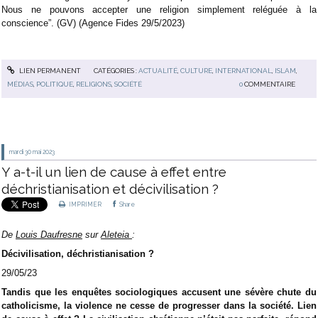
Nous ne pouvons accepter une religion simplement reléguée à la
conscience”. (GV) (Agence Fides 29/5/2023)
LIEN PERMANENT
CATÉGORIES :
ACTUALITÉ
,
CULTURE
,
INTERNATIONAL
,
ISLAM
,
MÉDIAS
,
POLITIQUE
,
RELIGIONS
,
SOCIÉTÉ
0
COMMENTAIRE
mardi 30
mai 2023
Y a-t-il un lien de cause à effet entre
déchristianisation et décivilisation ?
IMPRIMER
Share
De
Louis Daufresne
sur
Aleteia
:
Décivilisation, déchristianisation ?
29/05/23
Tandis que les enquêtes sociologiques accusent une sévère chute du
catholicisme, la violence ne cesse de progresser dans la société. Lien