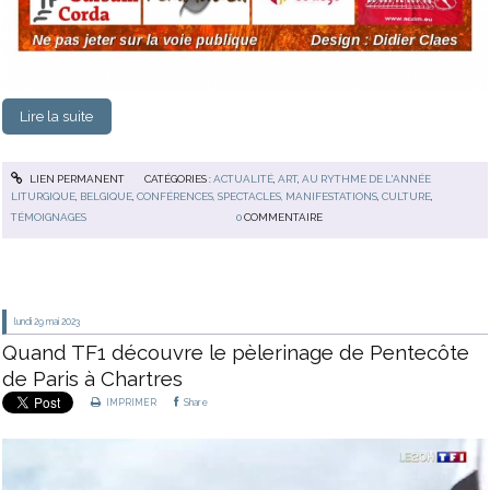
Lire la suite
LIEN PERMANENT
CATÉGORIES :
ACTUALITÉ
,
ART
,
AU RYTHME DE L'ANNÉE
LITURGIQUE
,
BELGIQUE
,
CONFÉRENCES, SPECTACLES, MANIFESTATIONS
,
CULTURE
,
TÉMOIGNAGES
0
COMMENTAIRE
lundi 29
mai 2023
Quand TF1 découvre le pèlerinage de Pentecôte
de Paris à Chartres
IMPRIMER
Share