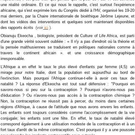
une réalité ordinaire. Et ce qui nous le rappelle, c'est surtout l'expérience
africaine, qui s'est exprimée lors du Congrès dédié à l'HV, organisé les 19-20
mai derniers, par la Chaire internationale de bioéthique Jérôme Lejeune, et
dont les vidéos des interventions et quelques sont maintenant disponibles
des rapports écrits
(voir
ici
).
Obianuju Ekeocha , biologiste, président de Culture of Life Africa, est parti
d'une grande vérité souvent oubliée : « Il n'y a pas d'endroit où la théorie et
la pensée malthusiennes se traduisent en politiques nationales comme à
travers le continent africain ». et une croissance démographique
irresponsable.
L'Afrique a en effet le taux le plus élevé d'enfants par femme (4,5): un
mirage pour notre Italie, dont la population est aujourd'hui au bord de
l'extinction. Mais pourquoi l'Afrique continue-t-elle à avoir ces taux de
natalité ? La réponse d'Ekeocha est tout sauf défensive : "Pourquoi en
savons-nous si peu sur la contraception ? Pourquoi n'avons-nous pas
d'éducation ? Ou n'avons-nous pas accès à la contraception chimique ?
Non, la contraception ne réussit pas à percer, du moins dans certaines
régions d'Afrique, à cause de l'attitude que nous avons envers les enfants.
Les enfants sont toujours considérés comme l'accomplissement de la vie
conjugale; les enfants sont une fête. En effet, le taux de natalité élevé
correspond également à une utilisation modeste de la contraception et à un
fort taux d'arrêt de la même contraception. C'est pourquoi il y a une poussée