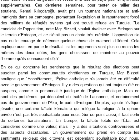
supplémentaires. Ces dernières semaines, pour tenter de rallier des
soutiens, Kemal Kılıçdaroğlu avait pris un tournant nationaliste et anti-
immigrés dans sa campagne, promettant l'expulsion et le rapatriement forcé
des millions de réfugiés syriens qui ont trouvé refuge en Turquie. "Le
candidat de l'opposition, note Mgr Bizzeti, voulait rivaliser avec Erdogan sur
le terrain d'Erdogan, et ce n'était pas un choix très crédible. L'opposition n'a
pas eu le courage de défendre quelque chose de vraiment différent. Cela
explique aussi en partie le résultat : si les arguments sont plus ou moins les
mêmes des deux côtés, les gens choisissent de maintenir au pouvoir
l'homme qu'ils connaissent déjà".
En ce qui concerne les sentiments que le résultat des élections peut
susciter parmi les communautés chrétiennes en Turquie, Mgr Bizzeti
souligne que "Honnêtement, l'Église catholique n'a jamais été en difficulté
avec le gouvernement d'Erdogan. Il y a des questions qui ont toujours été en
suspens, comme la personnalité juridique de l'Église catholique. Mais ce
sont des problèmes qui découlent du traité de Lausanne, et certainement
pas du gouvernement de l'Akp, le parti d'Erdogan. De plus, ajoute l'évêque
jésuite, une certaine laïcité kémaliste qui relègue la religion à la sphère
privée n'est pas très souhaitable pour nous. Sur ce point aussi, il faut sortir
de certaines banalisations. En Europe, la laïcité totale de l'État est
considérée comme une valeur, mais il y a des situations controversées et
des aspects discutables. Un gouvernement qui prend en compte les
sentiments religieux des citoyens est cependant souhaitable pour nous.