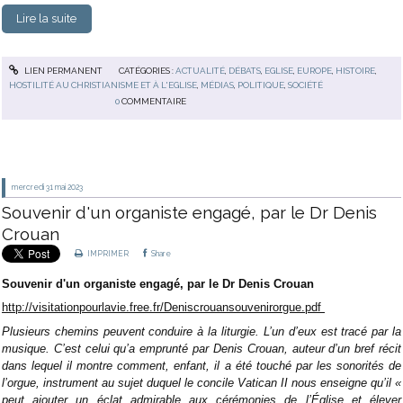
Lire la suite
LIEN PERMANENT
CATÉGORIES :
ACTUALITÉ
,
DÉBATS
,
EGLISE
,
EUROPE
,
HISTOIRE
,
HOSTILITÉ AU CHRISTIANISME ET À L'EGLISE
,
MÉDIAS
,
POLITIQUE
,
SOCIÉTÉ
0
COMMENTAIRE
mercredi 31
mai 2023
Souvenir d'un organiste engagé, par le Dr Denis
Crouan
IMPRIMER
Share
Souvenir d'un organiste engagé, par le Dr Denis Crouan
http://visitationpourlavie.
free.fr/
Deniscrouansouvenirorgue.pdf
Plusieurs chemins peuvent conduire à la liturgie. L’un d’eux est tracé par la
musique. C’est celui qu’a emprunté par Denis Crouan, auteur d’un bref récit
dans lequel il montre comment, enfant, il a été touché par les sonorités de
l’orgue, instrument au sujet duquel le concile Vatican II nous enseigne qu’il «
peut ajouter un éclat admirable aux cérémonies de l’Église et élever