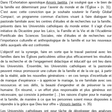
Dans l’Exhortation apostolique
Amoris laetitia
, j’ai souligné que « le bien de
la famille est déterminant pour l’avenir du monde et de l’Église » (n. 31).
C’est avec cette conviction que je souhaite soutenir le
Family Global
Compact
, un programme commun d’actions visant à faire dialoguer la
pastorale familiale avec les centres d’études et de recherches sur la famille,
présents dans les Universités catholiques du monde entier. Il s’agit d’une
initiative du Dicastère pour les Laïcs, la Famille et la Vie et de l’Académie
Pontificale des Sciences Sociales, née d’études et de recherches sur
l’importance culturelle et anthropologique de la famille et sur les nouveaux
défis auxquels elle est confrontée.
L’objectif est la synergie, faire en sorte que le travail pastoral avec les
familles dans les Églises particulières utilise plus efficacement les résultats
de la recherche et de l’engagement didactique et éducatif qui ont lieu dans
les Universités. Ensemble, les Universités catholiques et la pastorale
peuvent mieux promouvoir une culture de la famille et de la vie qui, à partir
de la réalité, aide les nouvelles générations – en ces temps d’incertitude et
de manque d’espérance – à apprécier le mariage, la vie familiale avec ses
ressources et ses défis, la beauté d’engendrer et de préserver la vie
humaine. En résumé, « un effort plus responsable et plus généreux est
nécessaire, qui consiste à présenter […] les raisons d’opter pour le mariage
et la famille, de manière à ce que les personnes soient mieux disposées à
répondre à la grâce que Dieu leur offre » (
Amoris laetitia
, n. 35).
Les Universités catholiques ont pour tâche de développer des analyses