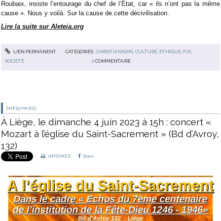
Roubaix, insiste l’entourage du chef de l’État, car « ils n’ont pas la même
cause ». Nous y voilà. Sur la cause de cette décivilisation.
Lire la suite sur Aleteia.org
LIEN PERMANENT
CATÉGORIES :
CHRISTIANISME
,
CULTURE
,
ETHIQUE
,
FOI
,
SOCIÉTÉ
0
COMMENTAIRE
lundi 29
mai 2023
À Liège, le dimanche 4 juin 2023 à 15h : concert «
Mozart à l’église du Saint-Sacrement » (Bd d’Avroy,
132)
IMPRIMER
Share