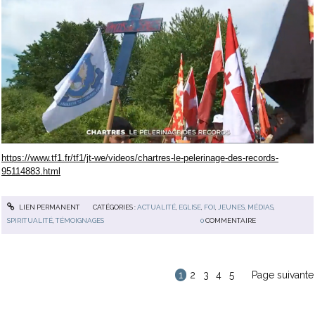
https://www.tf1.fr/tf1/jt-we/videos/chartres-le-pelerinage-des-records-
95114883.html
LIEN PERMANENT
CATÉGORIES :
ACTUALITÉ
,
EGLISE
,
FOI
,
JEUNES
,
MÉDIAS
,
SPIRITUALITÉ
,
TÉMOIGNAGES
0
COMMENTAIRE
1
2
3
4
5
Page suivante