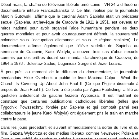
Début mars, la chaîne de télévision libérale américaine TVN 24 a diffusé un
documentaire intitulé Franciszkańska 3. Ce film, réalisé par le journaliste
Marcin Gutowski, affirme que le cardinal Adam Sapieha était un prédateur
sexuel (Sapieha, archevêque de Cracovie de 1911 à 1951, est devenu un
héros national pour avoir organisé l'aide humanitaire pendant les deux
guerres mondiales et pour avoir courageusement défendu la souveraineté
polonaise sous l'occupation allemande et sous le régime stalinien). Le
documentaire affirme également que l'élève vedette de Sapieha au
séminaire de Cracovie, Karol Wojtyła, a couvert trois cas d'abus sexuels
commis par des prêtres durant son mandat d'archevêque de Cracovie, de
1964 à 1978 : Bolesław Saduś, Eugeniusz Surgent et Józef Loranc.
À peu près au moment de la diffusion du documentaire, le journaliste
néerlandais Ekke Overbeek a publié le livre Maxima Culpa : What the
Church Is Covering Up About John Paul II (Ce que l'Église dissimule à
propos de Jean-Paul II). Ce livre a été publié par Agora Publishing, affilié au
quotidien anticlérical de gauche Gazeta Wyborcza. Il est frustrant de
constater que certaines publications catholiques libérales (telles que
Tygodnik Powszechny, fondée par Sapieha et qui comptait parmi ses
collaborateurs le jeune Karol Wojtyła) ont également pris le train en marche
contre le pape.
Dans les jours précédant et suivant immédiatement la sortie du livre et du
film, Gazeta Wyborcza et des médias libéraux comme Newsweek Polska et