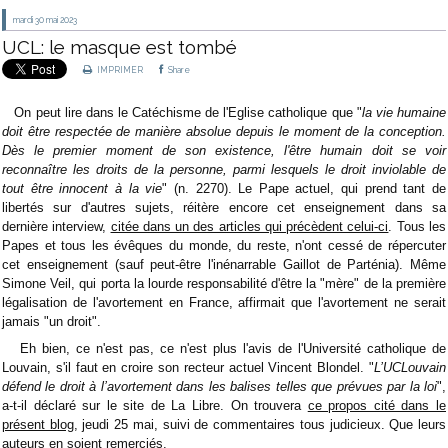
mardi 30
mai 2023
UCL: le masque est tombé
IMPRIMER
Share
On peut lire dans le Catéchisme de l'Eglise catholique que "
la vie humaine
doit être respectée de manière absolue depuis le moment de la conception.
Dès le premier moment de son existence, l'être humain doit se voir
reconnaître les droits de la personne, parmi lesquels le droit inviolable de
tout être innocent à la vie
" (n. 2270). Le Pape actuel, qui prend tant de
libertés sur d'autres sujets, réitère encore cet enseignement dans sa
dernière interview,
citée dans un des articles qui précèdent celui-ci
. Tous les
Papes et tous les évêques du monde, du reste, n'ont cessé de répercuter
cet enseignement (sauf peut-être l'inénarrable Gaillot de Parténia). Même
Simone Veil, qui porta la lourde responsabilité d'être la "mère" de la première
légalisation de l'avortement en France, affirmait que l'avortement ne serait
jamais "un droit".
Eh bien, ce n'est pas, ce n'est plus l'avis de l'Université catholique de
Louvain, s'il faut en croire son recteur actuel Vincent Blondel. "
L’UCLouvain
défend le droit à l’avortement dans les balises telles que prévues par la loi
",
a-t-il déclaré sur le site de La Libre. On trouvera
ce propos cité dans le
présent blog
, jeudi 25 mai, suivi de commentaires tous judicieux. Que leurs
auteurs en soient remerciés.