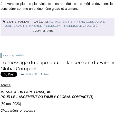
à devenir de plus en plus violents. Les autorités et les médias devraient les
considérer comme un phénomène grave et alarmant.
LIEN PERMANENT
CATÉGORIES :
ACTUALITÉ
,
CHRISTIANISME
,
EGLISE
,
EUROPE
,
HOSTILITÉ AU CHRISTIANISME ET À L'EGLISE
,
PATRIMOINE RELIGIEUX
,
SOCIÉTÉ
0
COMMENTAIRE
mercredi 31
mai 2023
Le message du pape pour le lancement du Family
Global Compact
IMPRIMER
Share
source
MESSAGE DU PAPE FRANÇOIS
POUR LE LANCEMENT DU FAMILY GLOBAL COMPACT (1)
[30 mai 2023]
Chers frères et sœurs !