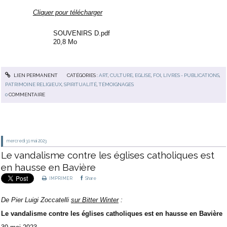
Cliquer pour télécharger
SOUVENIRS D.pdf
20,8 Mo
LIEN PERMANENT
CATÉGORIES :
ART
,
CULTURE
,
EGLISE
,
FOI
,
LIVRES - PUBLICATIONS
,
PATRIMOINE RELIGIEUX
,
SPIRITUALITÉ
,
TÉMOIGNAGES
0
COMMENTAIRE
mercredi 31
mai 2023
Le vandalisme contre les églises catholiques est
en hausse en Bavière
IMPRIMER
Share
De Pier Luigi Zoccatelli
sur Bitter Winter
:
Le vandalisme contre les églises catholiques est en hausse en Bavière