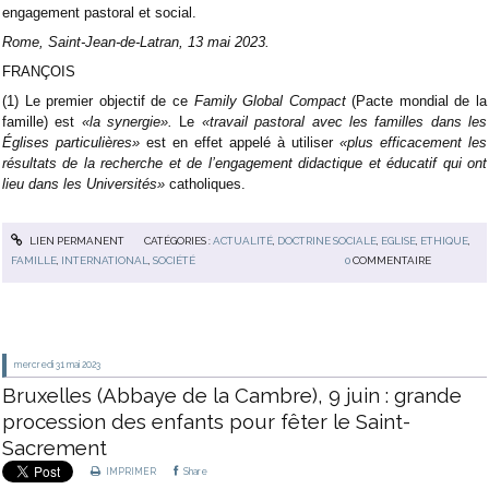
engagement pastoral et social.
Rome, Saint-Jean-de-Latran, 13 mai 2023.
FRANÇOIS
(1) Le premier objectif de ce
Family Global Compact
(Pacte mondial de la
famille) est
«la synergie».
Le
«travail pastoral avec les familles dans les
Églises particulières»
est en effet appelé à utiliser
«plus efficacement les
résultats de la recherche et de l’engagement didactique et éducatif qui ont
lieu dans les Universités»
catholiques.
LIEN PERMANENT
CATÉGORIES :
ACTUALITÉ
,
DOCTRINE SOCIALE
,
EGLISE
,
ETHIQUE
,
FAMILLE
,
INTERNATIONAL
,
SOCIÉTÉ
0
COMMENTAIRE
mercredi 31
mai 2023
Bruxelles (Abbaye de la Cambre), 9 juin : grande
procession des enfants pour fêter le Saint-
Sacrement
IMPRIMER
Share